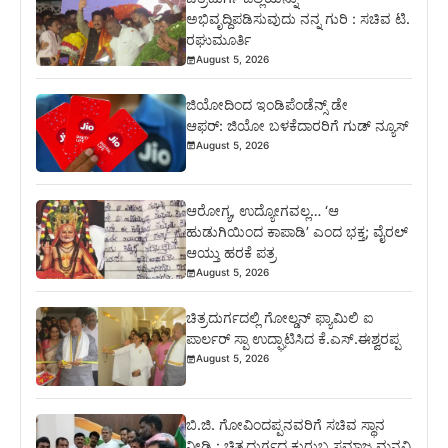
ಅಭಿವೃದ್ದಿಪಡಿಸುವುದು ನನ್ನ ಗುರಿ : ಸಚಿವ ಟಿ.
ರಘುಮೂರ್ತಿ
August 5, 2026
ಜಿಯೋದಿಂದ ಇಂಡಿಪೆಂಡೆನ್ಸ್ ಡೇ
ಆಫರ್: ಜಿಯೋ ಬಳಕೆದಾರರಿಗೆ ಗುಡ್ ನ್ಯೂಸ್
August 5, 2026
ಆರೋಗ್ಯ, ಉದ್ಯೋಗವಲ್ಲ… ‘ಆ
ಹುಡುಗಿಯಿಂದ ಕಾಪಾಡಿ’ ಎಂದ ಭಕ್ತ; ವೈರಲ್
ಆಯ್ತು ಹರಕೆ ಪತ್ರ
August 5, 2026
ಚಿತ್ರದುರ್ಗದಲ್ಲಿ ಗೋಲ್ಡನ್ ಫ್ಯಾಮಿಲಿ ಐ
ಪಾರ್ಲರ್ ಸ್ಪಾ ಉದ್ಘಾಟಿಸಿದ ಕೆ.ಎಸ್.ಈಶ್ವರಪ್ಪ
August 5, 2026
ಬಿ.ಜಿ. ಗೋವಿಂದಪ್ಪನವರಿಗೆ ಸಚಿವ ಸ್ಥಾನ
ನೀಡಿ : ಚಿತ್ರದುರ್ಗದ ಕುರುಬ ಸಮಾಜ ಮನವಿ