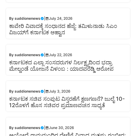
By
suddionenews
|
July 24, 2026
ಕಾವೇರಿ ವಿವಾದಕ್ಕೆ ಸಂಧಾನದ ಹೆಜ್ಜೆ: ತಮಿಳುನಾಡು ಸಿಎಂ
ವಿಜಯ್‌ಗೆ ಕರ್ನಾಟಕ ಆಹ್ವಾನ
By
suddionenews
|
July 22, 2026
ಕರ್ನಾಟಕದ ಎಲ್ಲಾ ಸಂಸದರುಗಳ ನಿರ್ಲಕ್ಷ್ಯದಿಂದ ಭದ್ರಾ
ಮೇಲ್ದಂಡೆ ಯೋಜನೆ ವಿಳಂಬ : ಯಾದವರೆಡ್ಡಿ ಆರೋಪ
By
suddionenews
|
July 3, 2026
ಕರ್ನಾಟಕ ಸಚಿವ ಸಂಪುಟ ವಿಸ್ತರಣೆಗೆ ಕ್ಷಣಗಣನೆ? ಜುಲೈ 10-
12ರೊಳಗೆ ಹೊಸ ಸಚಿವರ ಪ್ರಮಾಣವಚನ ಸಾಧ್ಯತೆ
By
suddionenews
|
June 30, 2026
ಅಯೋಧ್ಯೆ ರಾಮಮಂದಿರ ದೇಣಿಗೆ ವಿವಾದ ಮತ್ತಷ್ಟು ಗಂಭೀರ;