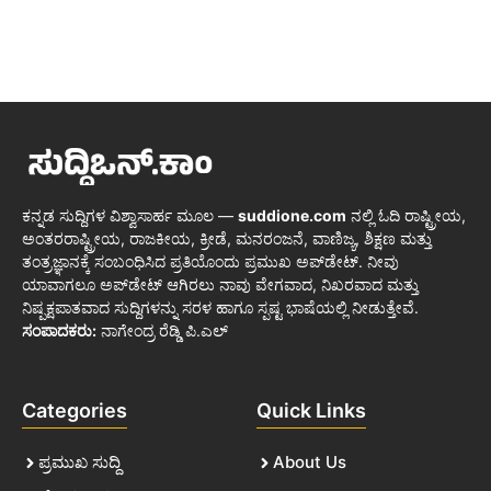
ಕನ್ನಡ ಸುದ್ದಿಗಳ ವಿಶ್ವಾಸಾರ್ಹ ಮೂಲ —
suddione.com
ನಲ್ಲಿ ಓದಿ ರಾಷ್ಟ್ರೀಯ,
ಅಂತರರಾಷ್ಟ್ರೀಯ, ರಾಜಕೀಯ, ಕ್ರೀಡೆ, ಮನರಂಜನೆ, ವಾಣಿಜ್ಯ, ಶಿಕ್ಷಣ ಮತ್ತು
ತಂತ್ರಜ್ಞಾನಕ್ಕೆ ಸಂಬಂಧಿಸಿದ ಪ್ರತಿಯೊಂದು ಪ್ರಮುಖ ಅಪ್‌ಡೇಟ್. ನೀವು
ಯಾವಾಗಲೂ ಅಪ್‌ಡೇಟ್ ಆಗಿರಲು ನಾವು ವೇಗವಾದ, ನಿಖರವಾದ ಮತ್ತು
ನಿಷ್ಪಕ್ಷಪಾತವಾದ ಸುದ್ದಿಗಳನ್ನು ಸರಳ ಹಾಗೂ ಸ್ಪಷ್ಟ ಭಾಷೆಯಲ್ಲಿ ನೀಡುತ್ತೇವೆ.
ಸಂಪಾದಕರು:
ನಾಗೇಂದ್ರ ರೆಡ್ಡಿ ಪಿ.ಎಲ್
Categories
Quick Links
ಪ್ರಮುಖ ಸುದ್ದಿ
About Us