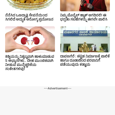
ನೆನೆಸಿದ ಒಣದ್ರಾಕ್ಷಿ ಸೇವನೆಯಿಂದ
ನಿಮ್ಮ ಮೊಬೈಲ್ ಹ್ಯಾಕ್ ಆಗದಿರಲಿ! ಈ
ಸಿಗಲಿದೆ ಅದ್ಭುತ ಆರೋಗ್ಯ ಪ್ರಯೋಜನ
ಭದ್ರತಾ ಸಲಹೆಗಳನ್ನು ಈಗಲೇ ಪಾಲಿಸಿ
ದಾವಣಗೆರೆ : ಕಟ್ಟಡ ನಿರ್ಮಾಣಕ್ಕೆ ಪಾಲಿಕೆ
ಕಿಡ್ನಿಯನ್ನು ನಿಶ್ಯಬ್ದವಾಗಿ ಹಾಳುಮಾಡುವ
ಹಾಗೂ ದೂಡಾದಿಂದ ಪರವಾನಿಗೆ
5 ಅಭ್ಯಾಸಗಳು.. ದೇಹ ಮುಂಚಿತವಾಗಿ
ಪಡೆಯುವುದು ಕಡ್ಡಾಯ
ನೀಡುವ ಮುನ್ನೆಚ್ಚರಿಕೆಯ
ಸಂಕೇತಗಳಿವು!
---Advertisement---