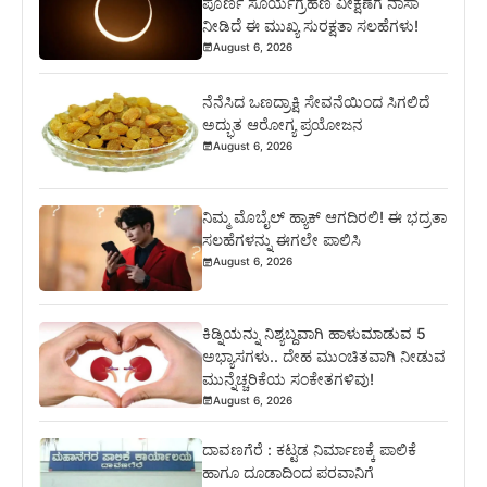
ಪೂರ್ಣ ಸೂರ್ಯಗ್ರಹಣ ವೀಕ್ಷಣೆಗೆ ನಾಸಾ
ನೀಡಿದೆ ಈ ಮುಖ್ಯ ಸುರಕ್ಷತಾ ಸಲಹೆಗಳು!
August 6, 2026
ನೆನೆಸಿದ ಒಣದ್ರಾಕ್ಷಿ ಸೇವನೆಯಿಂದ ಸಿಗಲಿದೆ
ಅದ್ಭುತ ಆರೋಗ್ಯ ಪ್ರಯೋಜನ
August 6, 2026
ನಿಮ್ಮ ಮೊಬೈಲ್ ಹ್ಯಾಕ್ ಆಗದಿರಲಿ! ಈ ಭದ್ರತಾ
ಸಲಹೆಗಳನ್ನು ಈಗಲೇ ಪಾಲಿಸಿ
August 6, 2026
ಕಿಡ್ನಿಯನ್ನು ನಿಶ್ಯಬ್ದವಾಗಿ ಹಾಳುಮಾಡುವ 5
ಅಭ್ಯಾಸಗಳು.. ದೇಹ ಮುಂಚಿತವಾಗಿ ನೀಡುವ
ಮುನ್ನೆಚ್ಚರಿಕೆಯ ಸಂಕೇತಗಳಿವು!
August 6, 2026
ದಾವಣಗೆರೆ : ಕಟ್ಟಡ ನಿರ್ಮಾಣಕ್ಕೆ ಪಾಲಿಕೆ
ಹಾಗೂ ದೂಡಾದಿಂದ ಪರವಾನಿಗೆ