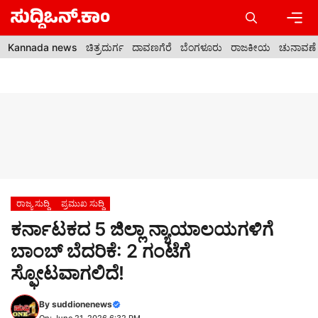
Skip
to
content
Men
Kannada news
ಚಿತ್ರದುರ್ಗ
ದಾವಣಗೆರೆ
ಬೆಂಗಳೂರು
ರಾಜಕೀಯ
ಚುನಾವಣೆ
ರಾಜ್ಯ ಸುದ್ದಿ
ಪ್ರಮುಖ ಸುದ್ದಿ
ಕರ್ನಾಟಕದ 5 ಜಿಲ್ಲಾ ನ್ಯಾಯಾಲಯಗಳಿಗೆ
ಬಾಂಬ್ ಬೆದರಿಕೆ: 2 ಗಂಟೆಗೆ
ಸ್ಫೋಟವಾಗಲಿದೆ!
By
suddionenews
On: June 21, 2026 6:32 PM