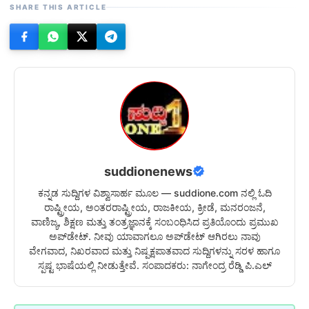
SHARE THIS ARTICLE
suddionenews
ಕನ್ನಡ ಸುದ್ದಿಗಳ ವಿಶ್ವಾಸಾರ್ಹ ಮೂಲ — suddione.com ನಲ್ಲಿ ಓದಿ
ರಾಷ್ಟ್ರೀಯ, ಅಂತರರಾಷ್ಟ್ರೀಯ, ರಾಜಕೀಯ, ಕ್ರೀಡೆ, ಮನರಂಜನೆ,
ವಾಣಿಜ್ಯ, ಶಿಕ್ಷಣ ಮತ್ತು ತಂತ್ರಜ್ಞಾನಕ್ಕೆ ಸಂಬಂಧಿಸಿದ ಪ್ರತಿಯೊಂದು ಪ್ರಮುಖ
ಅಪ್‌ಡೇಟ್. ನೀವು ಯಾವಾಗಲೂ ಅಪ್‌ಡೇಟ್ ಆಗಿರಲು ನಾವು
ವೇಗವಾದ, ನಿಖರವಾದ ಮತ್ತು ನಿಷ್ಪಕ್ಷಪಾತವಾದ ಸುದ್ದಿಗಳನ್ನು ಸರಳ ಹಾಗೂ
ಸ್ಪಷ್ಟ ಭಾಷೆಯಲ್ಲಿ ನೀಡುತ್ತೇವೆ. ಸಂಪಾದಕರು: ನಾಗೇಂದ್ರ ರೆಡ್ಡಿ ಪಿ.ಎಲ್