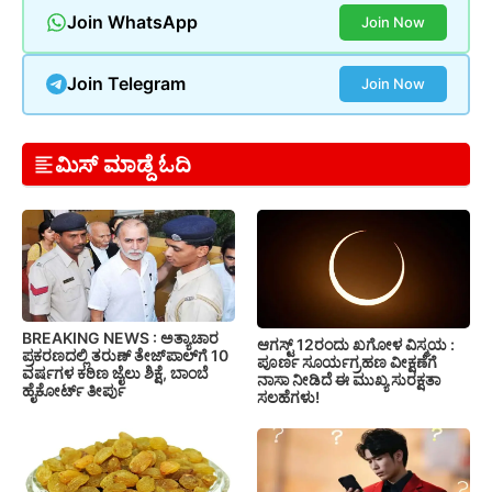
Join WhatsApp
Join Now
Join Telegram
Join Now
ಮಿಸ್ ಮಾಡ್ದೆ ಓದಿ
BREAKING NEWS : ಅತ್ಯಾಚಾರ
ಆಗಸ್ಟ್ 12ರಂದು ಖಗೋಳ ವಿಸ್ಮಯ :
ಪ್ರಕರಣದಲ್ಲಿ ತರುಣ್ ತೇಜ್‌ಪಾಲ್‌ಗೆ 10
ಪೂರ್ಣ ಸೂರ್ಯಗ್ರಹಣ ವೀಕ್ಷಣೆಗೆ
ವರ್ಷಗಳ ಕಠಿಣ ಜೈಲು ಶಿಕ್ಷೆ, ಬಾಂಬೆ
ನಾಸಾ ನೀಡಿದೆ ಈ ಮುಖ್ಯ ಸುರಕ್ಷತಾ
ಹೈಕೋರ್ಟ್ ತೀರ್ಪು
ಸಲಹೆಗಳು!