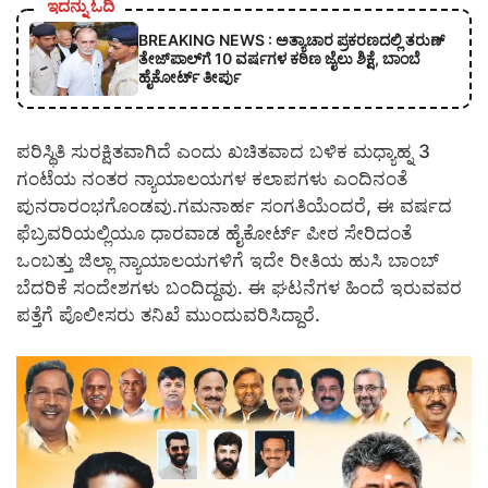
ಇದನ್ನು ಓದಿ
BREAKING NEWS : ಅತ್ಯಾಚಾರ ಪ್ರಕರಣದಲ್ಲಿ ತರುಣ್
ತೇಜ್‌ಪಾಲ್‌ಗೆ 10 ವರ್ಷಗಳ ಕಠಿಣ ಜೈಲು ಶಿಕ್ಷೆ, ಬಾಂಬೆ
ಹೈಕೋರ್ಟ್ ತೀರ್ಪು
ಪರಿಸ್ಥಿತಿ ಸುರಕ್ಷಿತವಾಗಿದೆ ಎಂದು ಖಚಿತವಾದ ಬಳಿಕ ಮಧ್ಯಾಹ್ನ 3
ಗಂಟೆಯ ನಂತರ ನ್ಯಾಯಾಲಯಗಳ ಕಲಾಪಗಳು ಎಂದಿನಂತೆ
ಪುನರಾರಂಭಗೊಂಡವು.ಗಮನಾರ್ಹ ಸಂಗತಿಯೆಂದರೆ, ಈ ವರ್ಷದ
ಫೆಬ್ರವರಿಯಲ್ಲಿಯೂ ಧಾರವಾಡ ಹೈಕೋರ್ಟ್ ಪೀಠ ಸೇರಿದಂತೆ
ಒಂಬತ್ತು ಜಿಲ್ಲಾ ನ್ಯಾಯಾಲಯಗಳಿಗೆ ಇದೇ ರೀತಿಯ ಹುಸಿ ಬಾಂಬ್
ಬೆದರಿಕೆ ಸಂದೇಶಗಳು ಬಂದಿದ್ದವು. ಈ ಘಟನೆಗಳ ಹಿಂದೆ ಇರುವವರ
ಪತ್ತೆಗೆ ಪೊಲೀಸರು ತನಿಖೆ ಮುಂದುವರಿಸಿದ್ದಾರೆ.