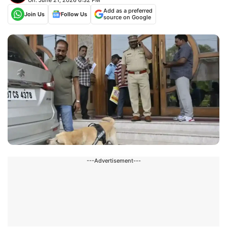
Add as a preferred
Join Us
Follow Us
source on Google
---Advertisement---