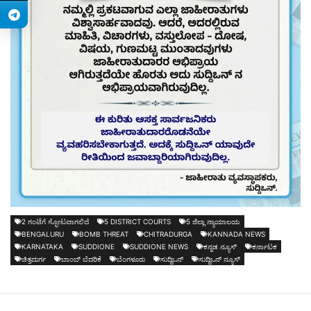
2 ಗಂಟೆಗೆ ಸ್ಫೋಟವಾಗಲಿದೆ
5 DISTRICT COURTS
5 ಜಿಲ್ಲಾ ನ್ಯಾಯಾಲಯ
BENGALURU
BOMB THREAT
CHITRADURGA
KANNADA NEWS
KARNATAKA
SUDDIONE
SUDDIONE NEWS
ಕನ್ನಡ ನ್ಯೂಸ್
ಕರ್ನಾಟಕ
ಚಿತ್ರದುರ್ಗ
ಬಾಂಬ್ ಬೆದರಿಕೆ
ಬೆಂಗಳೂರು
ಸುದ್ದಿಒನ್
ಸುದ್ದಿಒನ್ ನ್ಯೂಸ್