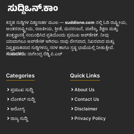
ಕನ್ನಡ ಸುದ್ದಿಗಳ ವಿಶ್ವಾಸಾರ್ಹ ಮೂಲ —
suddione.com
ನಲ್ಲಿ ಓದಿ ರಾಷ್ಟ್ರೀಯ,
ಅಂತರರಾಷ್ಟ್ರೀಯ, ರಾಜಕೀಯ, ಕ್ರೀಡೆ, ಮನರಂಜನೆ, ವಾಣಿಜ್ಯ, ಶಿಕ್ಷಣ ಮತ್ತು
ತಂತ್ರಜ್ಞಾನಕ್ಕೆ ಸಂಬಂಧಿಸಿದ ಪ್ರತಿಯೊಂದು ಪ್ರಮುಖ ಅಪ್‌ಡೇಟ್. ನೀವು
ಯಾವಾಗಲೂ ಅಪ್‌ಡೇಟ್ ಆಗಿರಲು ನಾವು ವೇಗವಾದ, ನಿಖರವಾದ ಮತ್ತು
ನಿಷ್ಪಕ್ಷಪಾತವಾದ ಸುದ್ದಿಗಳನ್ನು ಸರಳ ಹಾಗೂ ಸ್ಪಷ್ಟ ಭಾಷೆಯಲ್ಲಿ ನೀಡುತ್ತೇವೆ.
ಸಂಪಾದಕರು:
ನಾಗೇಂದ್ರ ರೆಡ್ಡಿ ಪಿ.ಎಲ್
Categories
Quick Links
ಪ್ರಮುಖ ಸುದ್ದಿ
About Us
ಲೋಕಲ್ ಸುದ್ದಿ
Contact Us
ಆರೋಗ್ಯ
Disclaimer
ರಾಜ್ಯ ಸುದ್ದಿ
Privacy Policy