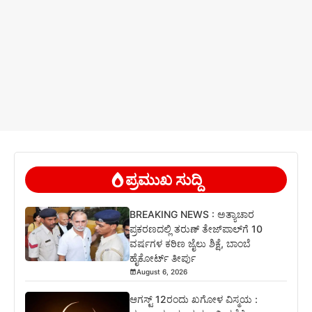
ಪ್ರಮುಖ ಸುದ್ದಿ
BREAKING NEWS : ಅತ್ಯಾಚಾರ
ಪ್ರಕರಣದಲ್ಲಿ ತರುಣ್ ತೇಜ್‌ಪಾಲ್‌ಗೆ 10
ವರ್ಷಗಳ ಕಠಿಣ ಜೈಲು ಶಿಕ್ಷೆ, ಬಾಂಬೆ
ಹೈಕೋರ್ಟ್ ತೀರ್ಪು
August 6, 2026
ಆಗಸ್ಟ್ 12ರಂದು ಖಗೋಳ ವಿಸ್ಮಯ :