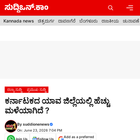
Skip
to
content
Men
Kannada news
ಚಿತ್ರದುರ್ಗ
ದಾವಣಗೆರೆ
ಬೆಂಗಳೂರು
ರಾಜಕೀಯ
ಚುನಾವಣೆ
ರಾಜ್ಯ ಸುದ್ದಿ
ಪ್ರಮುಖ ಸುದ್ದಿ
ಕರ್ನಾಟಕದ ಯಾವ ಜಿಲ್ಲೆಯಲ್ಲಿ ಹೆಚ್ಚು
ಮಳೆಯಾಗಿದೆ ?
By
suddionenews
On: June 23, 2026 7:04 PM
Add as a preferred
Join Us
Follow Us