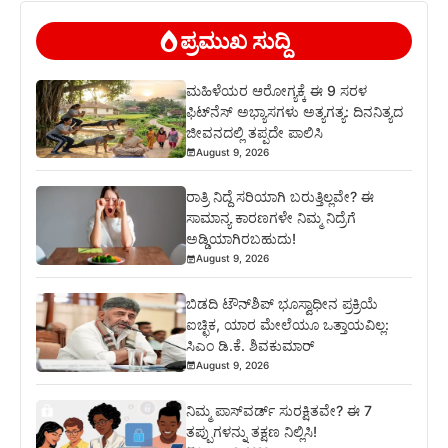
ಪ್ರಮುಖ ಸುದ್ದಿ
ಮಹಿಳೆಯರ ಆರೋಗ್ಯಕ್ಕೆ ಈ 9 ಸರಳ
ಫಿಟ್‌ನೆಸ್‌ ಅಭ್ಯಾಸಗಳು ಅತ್ಯಗತ್ಯ: ದಿನನಿತ್ಯದ
ಜೀವನದಲ್ಲಿ ತಪ್ಪದೇ ಪಾಲಿಸಿ
August 9, 2026
ರಾತ್ರಿ ನಿದ್ದೆ ಸರಿಯಾಗಿ ಬರುತ್ತಿಲ್ಲವೇ? ಈ
ಸಾಮಾನ್ಯ ಕಾರಣಗಳೇ ನಿಮ್ಮ ನಿದ್ರೆಗೆ
ಅಡ್ಡಿಯಾಗಿರಬಹುದು!
August 9, 2026
ಬಿಡದಿ ಟೌನ್‌ಶಿಪ್‌ ಭೂಸ್ವಾಧೀನ ಪ್ರಕ್ರಿಯೆ
ಐಚ್ಛಿಕ, ಯಾರ ಮೇಲೆಯೂ ಒತ್ತಾಯವಿಲ್ಲ:
ಸಿಎಂ ಡಿ.ಕೆ. ಶಿವಕುಮಾರ್
August 9, 2026
ನಿಮ್ಮ ಪಾಸ್‌ವರ್ಡ್ ಸುರಕ್ಷಿತವೇ? ಈ 7
ತಪ್ಪುಗಳನ್ನು ತಕ್ಷಣ ನಿಲ್ಲಿಸಿ!