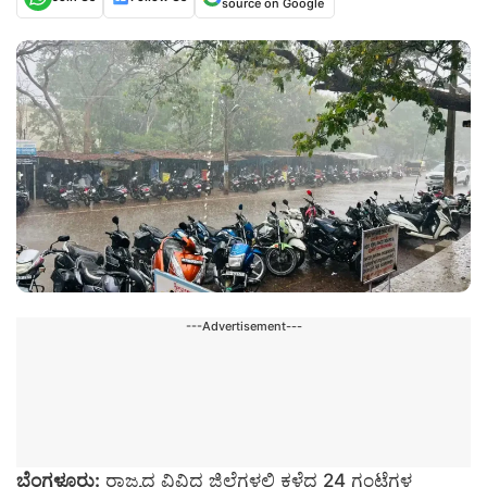
source on Google
---Advertisement---
ಬೆಂಗಳೂರು:
ರಾಜ್ಯದ ವಿವಿಧ ಜಿಲ್ಲೆಗಳಲ್ಲಿ ಕಳೆದ 24 ಗಂಟೆಗಳ