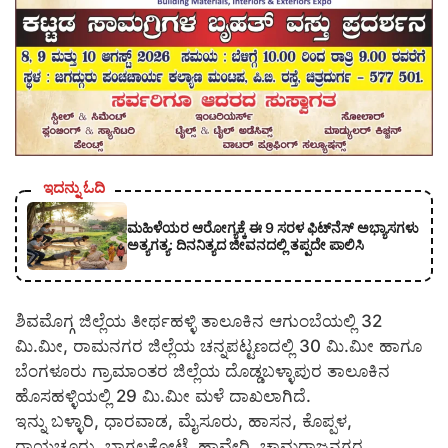
ಇದನ್ನು ಓದಿ
ಮಹಿಳೆಯರ ಆರೋಗ್ಯಕ್ಕೆ ಈ 9 ಸರಳ ಫಿಟ್‌ನೆಸ್‌ ಅಭ್ಯಾಸಗಳು
ಅತ್ಯಗತ್ಯ: ದಿನನಿತ್ಯದ ಜೀವನದಲ್ಲಿ ತಪ್ಪದೇ ಪಾಲಿಸಿ
ಶಿವಮೊಗ್ಗ ಜಿಲ್ಲೆಯ ತೀರ್ಥಹಳ್ಳಿ ತಾಲೂಕಿನ ಆಗುಂಬೆಯಲ್ಲಿ 32
ಮಿ.ಮೀ, ರಾಮನಗರ ಜಿಲ್ಲೆಯ ಚನ್ನಪಟ್ಟಣದಲ್ಲಿ 30 ಮಿ.ಮೀ ಹಾಗೂ
ಬೆಂಗಳೂರು ಗ್ರಾಮಾಂತರ ಜಿಲ್ಲೆಯ ದೊಡ್ಡಬಳ್ಳಾಪುರ ತಾಲೂಕಿನ
ಹೊಸಹಳ್ಳಿಯಲ್ಲಿ 29 ಮಿ.ಮೀ ಮಳೆ ದಾಖಲಾಗಿದೆ.
ಇನ್ನು ಬಳ್ಳಾರಿ, ಧಾರವಾಡ, ಮೈಸೂರು, ಹಾಸನ, ಕೊಪ್ಪಳ,
ರಾಯಚೂರು, ಬಾಗಲಕೋಟೆ, ಹಾವೇರಿ, ಚಾಮರಾಜನಗರ,