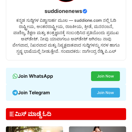
suddionenews
ಕನ್ನಡ ಸುದ್ದಿಗಳ ವಿಶ್ವಾಸಾರ್ಹ ಮೂಲ — suddione.com ನಲ್ಲಿ ಓದಿ
ರಾಷ್ಟ್ರೀಯ, ಅಂತರರಾಷ್ಟ್ರೀಯ, ರಾಜಕೀಯ, ಕ್ರೀಡೆ, ಮನರಂಜನೆ,
ವಾಣಿಜ್ಯ, ಶಿಕ್ಷಣ ಮತ್ತು ತಂತ್ರಜ್ಞಾನಕ್ಕೆ ಸಂಬಂಧಿಸಿದ ಪ್ರತಿಯೊಂದು ಪ್ರಮುಖ
ಅಪ್‌ಡೇಟ್. ನೀವು ಯಾವಾಗಲೂ ಅಪ್‌ಡೇಟ್ ಆಗಿರಲು ನಾವು
ವೇಗವಾದ, ನಿಖರವಾದ ಮತ್ತು ನಿಷ್ಪಕ್ಷಪಾತವಾದ ಸುದ್ದಿಗಳನ್ನು ಸರಳ ಹಾಗೂ
ಸ್ಪಷ್ಟ ಭಾಷೆಯಲ್ಲಿ ನೀಡುತ್ತೇವೆ. ಸಂಪಾದಕರು: ನಾಗೇಂದ್ರ ರೆಡ್ಡಿ ಪಿ.ಎಲ್
Join WhatsApp
Join Now
Join Telegram
Join Now
ಮಿಸ್ ಮಾಡ್ದೆ ಓದಿ