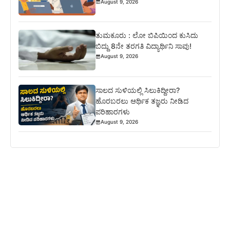
August 9, 2026
ತುಮಕೂರು : ಲೋ ಬಿಪಿಯಿಂದ ಕುಸಿದು
ಬಿದ್ದು 8ನೇ ತರಗತಿ ವಿದ್ಯಾರ್ಥಿನಿ ಸಾವು!
August 9, 2026
ಸಾಲದ ಸುಳಿಯಲ್ಲಿ ಸಿಲುಕಿದ್ದೀರಾ?
ಹೊರಬರಲು ಆರ್ಥಿಕ ತಜ್ಞರು ನೀಡಿದ
ಪರಿಹಾರಗಳು
August 9, 2026