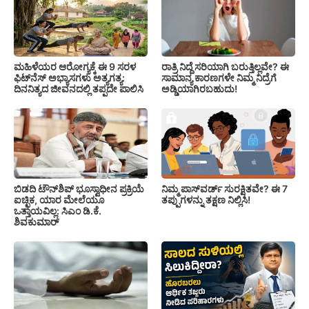
ಮಹಿಳೆಯರ ಆರೋಗ್ಯಕ್ಕೆ ಈ 9 ಸರಳ
ರಾತ್ರಿ ನಿದ್ದೆ ಸರಿಯಾಗಿ ಬರುತ್ತಿಲ್ಲವೇ? ಈ
ಫಿಟ್‌ನೆಸ್‌ ಅಭ್ಯಾಸಗಳು ಅತ್ಯಗತ್ಯ:
ಸಾಮಾನ್ಯ ಕಾರಣಗಳೇ ನಿಮ್ಮ ನಿದ್ರೆಗೆ
ದಿನನಿತ್ಯದ ಜೀವನದಲ್ಲಿ ತಪ್ಪದೇ ಪಾಲಿಸಿ
ಅಡ್ಡಿಯಾಗಿರಬಹುದು!
ಬಿಡದಿ ಟೌನ್‌ಶಿಪ್‌ ಭೂಸ್ವಾಧೀನ ಪ್ರಕ್ರಿಯೆ
ನಿಮ್ಮ ಪಾಸ್‌ವರ್ಡ್ ಸುರಕ್ಷಿತವೇ? ಈ 7
ಐಚ್ಛಿಕ, ಯಾರ ಮೇಲೆಯೂ
ತಪ್ಪುಗಳನ್ನು ತಕ್ಷಣ ನಿಲ್ಲಿಸಿ!
ಒತ್ತಾಯವಿಲ್ಲ: ಸಿಎಂ ಡಿ.ಕೆ.
ಶಿವಕುಮಾರ್