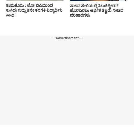
ತುಮಕೂರು : ಲೋ ಬಿಪಿಯಿಂದ
ಸಾಲದ ಸುಳಿಯಲ್ಲಿ ಸಿಲುಕಿದ್ದೀರಾ?
ಕುಸಿದು ಬಿದ್ದು 8ನೇ ತರಗತಿ ವಿದ್ಯಾರ್ಥಿನಿ
ಹೊರಬರಲು ಆರ್ಥಿಕ ತಜ್ಞರು ನೀಡಿದ
ಸಾವು!
ಪರಿಹಾರಗಳು
---Advertisement---