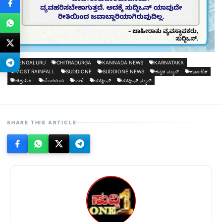
BENGALURU
CHITRADURGA
KANNADA NEWS
KARNATAKA
MOST RAINFALL
SUDDIONE
SUDDIONE NEWS
ಕನ್ನಡ ನ್ಯೂಸ್
ಕರ್ನಾಟಕ
ಚಿತ್ರದುರ್ಗ
ಬೆಂಗಳೂರು
ಮಳೆ
ಸುದ್ದಿಒನ್
ಸುದ್ದಿಒನ್ ನ್ಯೂಸ್
SHARE THIS ARTICLE