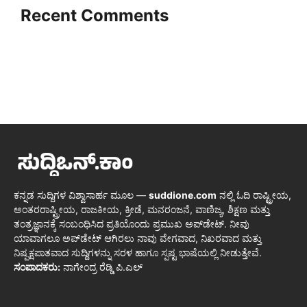
Recent Comments
ಕನ್ನಡ ಸುದ್ದಿಗಳ ವಿಶ್ವಾಸಾರ್ಹ ಮೂಲ —
suddione.com
ನಲ್ಲಿ ಓದಿ ರಾಷ್ಟ್ರೀಯ,
ಅಂತರರಾಷ್ಟ್ರೀಯ, ರಾಜಕೀಯ, ಕ್ರೀಡೆ, ಮನರಂಜನೆ, ವಾಣಿಜ್ಯ, ಶಿಕ್ಷಣ ಮತ್ತು
ತಂತ್ರಜ್ಞಾನಕ್ಕೆ ಸಂಬಂಧಿಸಿದ ಪ್ರತಿಯೊಂದು ಪ್ರಮುಖ ಅಪ್‌ಡೇಟ್. ನೀವು
ಯಾವಾಗಲೂ ಅಪ್‌ಡೇಟ್ ಆಗಿರಲು ನಾವು ವೇಗವಾದ, ನಿಖರವಾದ ಮತ್ತು
ನಿಷ್ಪಕ್ಷಪಾತವಾದ ಸುದ್ದಿಗಳನ್ನು ಸರಳ ಹಾಗೂ ಸ್ಪಷ್ಟ ಭಾಷೆಯಲ್ಲಿ ನೀಡುತ್ತೇವೆ.
ಸಂಪಾದಕರು:
ನಾಗೇಂದ್ರ ರೆಡ್ಡಿ ಪಿ.ಎಲ್