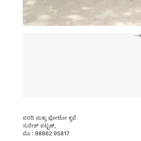
---
ವರದಿ ಮತ್ತು ಫೋಟೋ ಕೃಪೆ
ಸುರೇಶ್ ಪಟ್ಟಣ್,
ಮೊ : 98862 95817