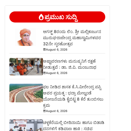
ಪ್ರಮುಖ ಸುದ್ದಿ
ಆಗಸ್ಟ್ 8ರಂದು ಲಿಂ. ಶ್ರೀ ಮಲ್ಲಿಕಾರ್ಜುನ
ಮುರುಘರಾಜೇಂದ್ರ ಮಹಾಸ್ವಾಮಿಗಳವರ
32ನೇ ಸ್ಮರಣೋತ್ಸವ
August 6, 2026
ಅಷ್ಟಾವರಣಗಳು ಮನುಷ್ಯನಿಗೆ ರಕ್ಷಣೆ
ನೀಡುತ್ತವೆ : ಡಾ. ಜಿ.ವಿ. ಮಂಜುನಾಥ
August 6, 2026
ಫಲ ನೀಡಿದ ಶಾಸಕ ಕೆ.ಸಿ.ವೀರೇಂದ್ರ ಪಪ್ಪಿ
ಅವರ ಪ್ರಯತ್ನ : ಭದ್ರಾ ಮೇಲ್ದಂಡೆ
ಯೋಜನೆಯಡಿ ಕೈಬಿಟ್ಟ 8 ಕೆರೆ ತುಂಬಿಸಲು
ಕ್ರಮ
August 6, 2026
ಚಳ್ಳಕೆರೆಯಲ್ಲಿ ಬೀದಿನಾಯಿ ಹಾಗೂ ಬಿಡಾಡಿ
ದನಗಳಿಗೆ ಕಡಿವಾಣ ಹಾಕಿ : ಸಚಿವ