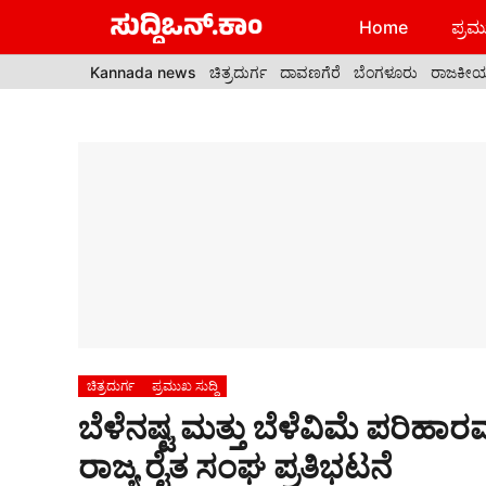
Skip
Home
ಪ್ರಮು
to
content
Kannada news
ಚಿತ್ರದುರ್ಗ
ದಾವಣಗೆರೆ
ಬೆಂಗಳೂರು
ರಾಜಕೀ
ಚಿತ್ರದುರ್ಗ
ಪ್ರಮುಖ ಸುದ್ದಿ
ಬೆಳೆನಷ್ಟ ಮತ್ತು ಬೆಳೆವಿಮೆ ಪರಿಹಾರ
ರಾಜ್ಯ ರೈತ ಸಂಘ ಪ್ರತಿಭಟನೆ