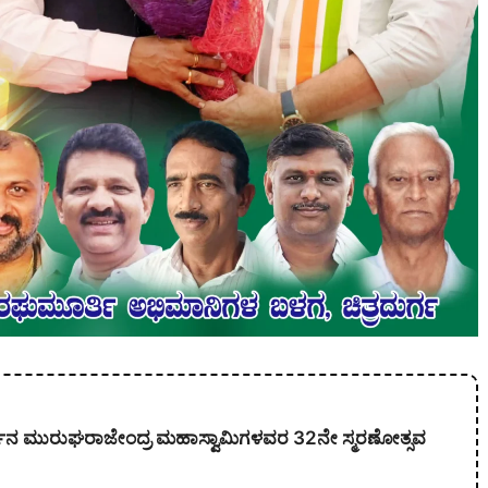
ಕಾರ್ಜುನ ಮುರುಘರಾಜೇಂದ್ರ ಮಹಾಸ್ವಾಮಿಗಳವರ 32ನೇ ಸ್ಮರಣೋತ್ಸವ