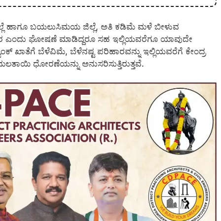
ಜಿಲ್ಲೆ ಹಾಗೂ ಬಯಲುಸಿಮಯ ಜಿಲ್ಲೆ, ಅತಿ ಕಡಿಮೆ ಮಳೆ ಬೀಳುವ
್ಕಾರ ಎಂದು ಘೋಷಣೆ ಮಾಡಿದ್ದರೂ ಸಹ ಇಲ್ಲಿಯವರೆಗೂ ಯಾವುದೇ
 ಖಾತೆಗೆ ಬೆಳೆವಿಮೆ, ಬೆಳೆನಷ್ಟ ಪರಿಹಾರವನ್ನು ಇಲ್ಲಿಯವರೆಗೆ ಕೇಂದ್ರ
ಮಲತಾಯಿ ಧೋರಣೆಯನ್ನು ಅನುಸರಿಸುತ್ತಿರುತ್ತವೆ.