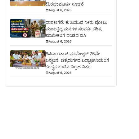
ಟಿ.ರಘುಮೂರ್ತಿ ಸೂಚನೆ
August 6, 2026
ದಾವಣಗೆರೆ: ಕುಡಿಯುವ ನೀರು ಪೋಲು
ಮಾಡುತ್ತಿದ್ದ ಮನೆಗಳ ಸಂಪರ್ಕ ಕಡಿತ,
ಮಾಲೀಕರಿಗೆ ದಂಡದ ಬಿಸಿ
August 6, 2026
ಡಿಸಿಎಂ ಡಾ.ಜಿ.ಪರಮೇಶ್ವರ್ 75ನೇ
ಜನ್ಮದಿನ: ಚಿತ್ರದುರ್ಗದ ವಿದ್ಯಾರ್ಥಿನಿಯರಿಗೆ
ಬುದ್ಧನ ಕಂಚಿನ ವಿಗ್ರಹ ವಿತರ
August 6, 2026