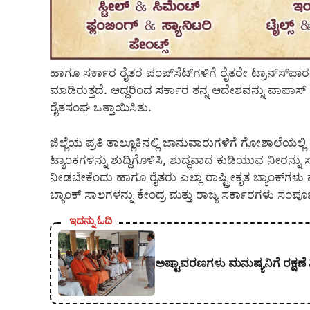
ಹಾಗೂ ಸರ್ಕಾರ ರೈತರ ಪಂಪ್‍ಸೆಟ್‍ಗಳಿಗೆ ರೈತರೇ ಟ್ರಾನ್ಸ್‍ಫಾರಂ
ಮಾಡಿರುತ್ತದೆ. ಆದ್ದರಿಂದ ಸರ್ಕಾರ ತನ್ನ ಆದೇಶವನ್ನು ವಾಪಾ
ರೈತಸಂಘ ಒತ್ತಾಯಿಸಿತು.
ಜಿಲ್ಲೆಯ ಪ್ರತಿ ತಾಲ್ಲೂಕಿನಲ್ಲಿ ಜಾನುವಾರುಗಳಿಗೆ ಗೋಶಾಲೆಯಲ್ಲ
ಟ್ಯಾಂಕಗಳನ್ನು ಶುದ್ದಿಗೊಳಿಸಿ, ಶುದ್ಧವಾದ ಕುಡಿಯುವ ನೀರನ
ನೀಡಬೇಕೆಂದು ಹಾಗೂ ರೈತರು ಎಲ್ಲಾ ರಾಷ್ಟ್ರೀಕೃತ ಬ್ಯಾಂಕ್‍ಗಳು ಮ
ಬ್ಯಾಂಕ್ ಸಾಲಗಳನ್ನು ಕೇಂದ್ರ ಮತ್ತು ರಾಜ್ಯ ಸರ್ಕಾರಗಳು ಸಂಪ
ಇದನ್ನು ಓದಿ
ಅಷ್ಟಾವರಣಗಳು ಮನುಷ್ಯನಿಗೆ ರಕ್ಷಣೆ 