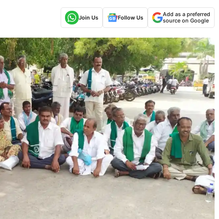
Add as a preferred
Join Us
Follow Us
source on Google