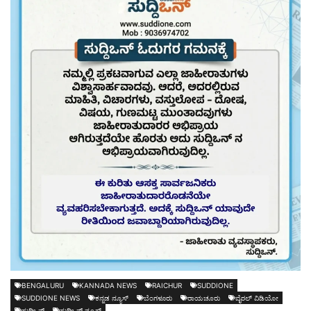
BENGALURU
KANNADA NEWS
RAICHUR
SUDDIONE
SUDDIONE NEWS
ಕನ್ನಡ ನ್ಯೂಸ್
ಬೆಂಗಳೂರು
ರಾಯಚೂರು
ವೈರಲ್ ವಿಡಿಯೋ
ಸುದ್ದಿಒನ್
ಸುದ್ದಿಒನ್ ನ್ಯೂಸ್