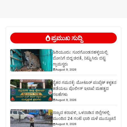
ಪ್ರಮುಖ ಸುದ್ದಿ
ಹಿರಿಯೂರು: ಸೂರಗೊಂಡನಹಳ್ಳಿಯಲ್ಲಿ
ಬೋನಿಗೆ ಬಿದ್ದ ಚಿರತೆ, ನಿಟ್ಟುಸಿರು ಬಿಟ್ಟ
ಗ್ರಾಮಸ್ಥರು
August 9, 2026
ರೈತರ ಗಮನಕ್ಕೆ: ಮೋಟಾರ್ ಪಂಪ್ಸೆಟ್ ಕಳ್ಳತನ
ತಡೆಯಲು ಪೊಲೀಸ್ ಇಲಾಖೆ ಮಹತ್ವದ
ಸಲಹೆಗಳು
August 9, 2026
ರಾಜ್ಯದ ಕರಾವಳಿ, ಒಳನಾಡಿನ ಜಿಲ್ಲೆಗಳಲ್ಲಿ
ಮುಂದಿನ 24 ಗಂಟೆ ಭಾರಿ ಮಳೆ ಮುನ್ಸೂಚನೆ
August 9, 2026