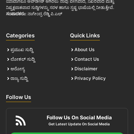
ಯಾವಾಗಲೂ ಅಪ್‌ಡೇಟ್ ಆಗಿರಲು ನಾವು ವೇಗವಾದ, ನಿಖರವಾದ ಮತ್ತು
ನಿಷ್ಪಕ್ಷಪಾತವಾದ ಸುದ್ದಿಗಳನ್ನು ಸರಳ ಹಾಗೂ ಸ್ಪಷ್ಟ ಭಾಷೆಯಲ್ಲಿ ನೀಡುತ್ತೇವೆ.
ಸಂಪಾದಕರು:
ನಾಗೇಂದ್ರ ರೆಡ್ಡಿ ಪಿ.ಎಲ್
Categories
Quick Links
ಪ್ರಮುಖ ಸುದ್ದಿ
About Us
ಲೋಕಲ್ ಸುದ್ದಿ
Contact Us
ಆರೋಗ್ಯ
Disclaimer
ರಾಜ್ಯ ಸುದ್ದಿ
Privacy Policy
Follow Us
Follow Us On Social Media
Get Latest Update On Social Media