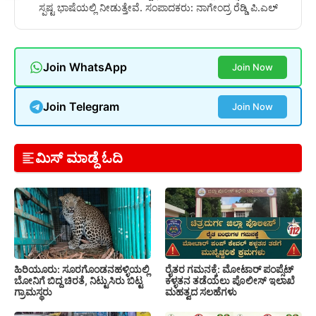
ಸ್ಪಷ್ಟ ಭಾಷೆಯಲ್ಲಿ ನೀಡುತ್ತೇವೆ. ಸಂಪಾದಕರು: ನಾಗೇಂದ್ರ ರೆಡ್ಡಿ ಪಿ.ಎಲ್
Join WhatsApp
Join Now
Join Telegram
Join Now
ಮಿಸ್ ಮಾಡ್ದೆ ಓದಿ
ಹಿರಿಯೂರು: ಸೂರಗೊಂಡನಹಳ್ಳಿಯಲ್ಲಿ
ರೈತರ ಗಮನಕ್ಕೆ: ಮೋಟಾರ್ ಪಂಪ್ಸೆಟ್
ಬೋನಿಗೆ ಬಿದ್ದ ಚಿರತೆ, ನಿಟ್ಟುಸಿರು ಬಿಟ್ಟ
ಕಳ್ಳತನ ತಡೆಯಲು ಪೊಲೀಸ್ ಇಲಾಖೆ
ಗ್ರಾಮಸ್ಥರು
ಮಹತ್ವದ ಸಲಹೆಗಳು