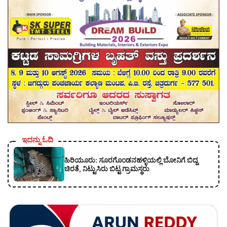
ಇದನ್ನು ಓದಿ
ಹಿರಿಯೂರು: ಸೂರಗೊಂಡನಹಳ್ಳಿಯಲ್ಲಿ ಬೋನಿಗೆ ಬಿದ್ದ
ಚಿರತೆ, ನಿಟ್ಟುಸಿರು ಬಿಟ್ಟ ಗ್ರಾಮಸ್ಥರು