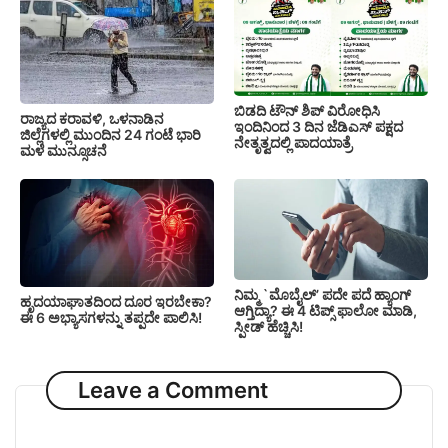
ಬಿಡದಿ ಟೌನ್ ಶಿಪ್ ವಿರೋಧಿಸಿ
ರಾಜ್ಯದ ಕರಾವಳಿ, ಒಳನಾಡಿನ
ಇಂದಿನಿಂದ 3 ದಿನ ಜೆಡಿಎಸ್ ಪಕ್ಷದ
ಜಿಲ್ಲೆಗಳಲ್ಲಿ ಮುಂದಿನ 24 ಗಂಟೆ ಭಾರಿ
ನೇತೃತ್ವದಲ್ಲಿ ಪಾದಯಾತ್ರೆ
ಮಳೆ ಮುನ್ಸೂಚನೆ
ನಿಮ್ಮ `ಮೊಬೈಲ್’ ಪದೇ ಪದೆ ಹ್ಯಾಂಗ್
ಹೃದಯಾಘಾತದಿಂದ ದೂರ ಇರಬೇಕಾ?
ಆಗ್ತಿದ್ಯಾ? ಈ 4 ಟಿಪ್ಸ್ ಫಾಲೋ ಮಾಡಿ,
ಈ 6 ಅಭ್ಯಾಸಗಳನ್ನು ತಪ್ಪದೇ ಪಾಲಿಸಿ!
ಸ್ಪೀಡ್ ಹೆಚ್ಚಿಸಿ!
Leave a Comment