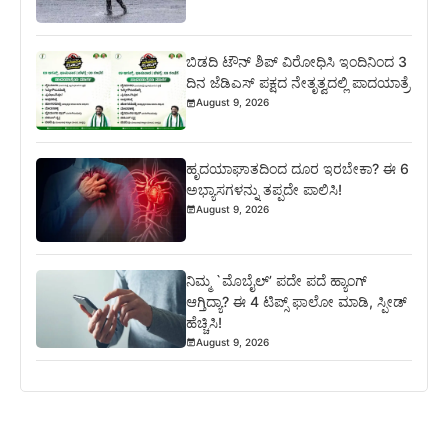
ಬಿಡದಿ ಟೌನ್ ಶಿಪ್ ವಿರೋಧಿಸಿ ಇಂದಿನಿಂದ 3
ದಿನ ಜೆಡಿಎಸ್ ಪಕ್ಷದ ನೇತೃತ್ವದಲ್ಲಿ ಪಾದಯಾತ್ರೆ
August 9, 2026
ಹೃದಯಾಘಾತದಿಂದ ದೂರ ಇರಬೇಕಾ? ಈ 6
ಅಭ್ಯಾಸಗಳನ್ನು ತಪ್ಪದೇ ಪಾಲಿಸಿ!
August 9, 2026
ನಿಮ್ಮ `ಮೊಬೈಲ್’ ಪದೇ ಪದೆ ಹ್ಯಾಂಗ್
ಆಗ್ತಿದ್ಯಾ? ಈ 4 ಟಿಪ್ಸ್ ಫಾಲೋ ಮಾಡಿ, ಸ್ಪೀಡ್
ಹೆಚ್ಚಿಸಿ!
August 9, 2026