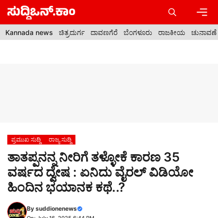
Skip
to
content
Men
Kannada news
ಚಿತ್ರದುರ್ಗ
ದಾವಣಗೆರೆ
ಬೆಂಗಳೂರು
ರಾಜಕೀಯ
ಚುನಾವಣೆ
ಪ್ರಮುಖ ಸುದ್ದಿ
ರಾಜ್ಯ ಸುದ್ದಿ
ತಾತಪ್ಪನನ್ನ ನೀರಿಗೆ ತಳ್ಳೋಕೆ ಕಾರಣ 35
ವರ್ಷದ ದ್ವೇಷ : ಏನಿದು ವೈರಲ್ ವಿಡಿಯೋ
ಹಿಂದಿನ ಭಯಾನಕ ಕಥೆ..?
By
suddionenews
On: July 16, 2025 6:44 PM