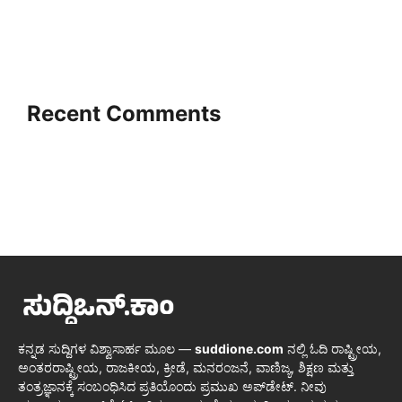
Recent Comments
ಕನ್ನಡ ಸುದ್ದಿಗಳ ವಿಶ್ವಾಸಾರ್ಹ ಮೂಲ —
suddione.com
ನಲ್ಲಿ ಓದಿ ರಾಷ್ಟ್ರೀಯ,
ಅಂತರರಾಷ್ಟ್ರೀಯ, ರಾಜಕೀಯ, ಕ್ರೀಡೆ, ಮನರಂಜನೆ, ವಾಣಿಜ್ಯ, ಶಿಕ್ಷಣ ಮತ್ತು
ತಂತ್ರಜ್ಞಾನಕ್ಕೆ ಸಂಬಂಧಿಸಿದ ಪ್ರತಿಯೊಂದು ಪ್ರಮುಖ ಅಪ್‌ಡೇಟ್. ನೀವು