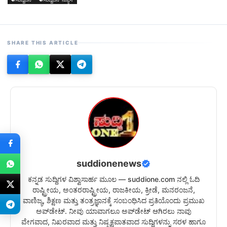
SHARE THIS ARTICLE
suddionenews
ಕನ್ನಡ ಸುದ್ದಿಗಳ ವಿಶ್ವಾಸಾರ್ಹ ಮೂಲ — suddione.com ನಲ್ಲಿ ಓದಿ
ರಾಷ್ಟ್ರೀಯ, ಅಂತರರಾಷ್ಟ್ರೀಯ, ರಾಜಕೀಯ, ಕ್ರೀಡೆ, ಮನರಂಜನೆ,
ವಾಣಿಜ್ಯ, ಶಿಕ್ಷಣ ಮತ್ತು ತಂತ್ರಜ್ಞಾನಕ್ಕೆ ಸಂಬಂಧಿಸಿದ ಪ್ರತಿಯೊಂದು ಪ್ರಮುಖ
ಅಪ್‌ಡೇಟ್. ನೀವು ಯಾವಾಗಲೂ ಅಪ್‌ಡೇಟ್ ಆಗಿರಲು ನಾವು
ವೇಗವಾದ, ನಿಖರವಾದ ಮತ್ತು ನಿಷ್ಪಕ್ಷಪಾತವಾದ ಸುದ್ದಿಗಳನ್ನು ಸರಳ ಹಾಗೂ