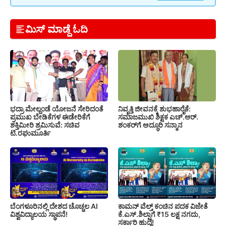
ಮಿಸ್ ಮಾಡ್ದೆ ಓದಿ
ಭದ್ರಾ ಮೇಲ್ದಂಡೆ ಯೋಜನೆ ಸೇರಿದಂತೆ
ನಿವೃತ್ತಿ ಜೀವನಕ್ಕೆ ಶುಭಹಾರೈಕೆ:
ಪ್ರಮುಖ ಬೇಡಿಕೆಗಳ ಈಡೇರಿಕೆಗೆ
ಸಮಾಜಮುಖಿ ಶಿಕ್ಷಕ ಎಚ್.ಆರ್.
ಶಕ್ತಿಮೀರಿ ಶ್ರಮಿಸುವೆ: ಸಚಿವ
ಶಂಕರ್‌ಗೆ ಅದ್ಧೂರಿ ಸನ್ಮಾನ
ಟಿ.ರಘುಮೂರ್ತಿ
ಬೆಂಗಳೂರಿನಲ್ಲಿ ದೇಶದ ಚೊಚ್ಚಲ AI
ಕಾಮನ್ ವೆಲ್ತ್ ಕಂಚಿನ ಪದಕ ವಿಜೇತೆ
ವಿಶ್ವವಿದ್ಯಾಲಯ ಸ್ಥಾಪನೆ!
ಕೆ.ಎಸ್.ಶಿಲ್ಪಾಗೆ ₹15 ಲಕ್ಷ ನಗದು,
ಸರ್ಕಾರಿ ಹುದ್ದೆ!