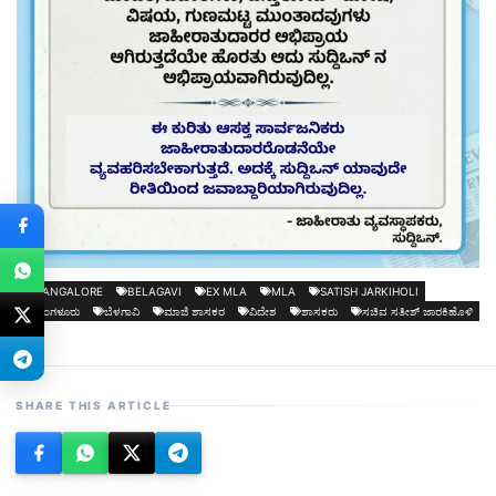
BANGALORE
BELAGAVI
EX MLA
MLA
SATISH JARKIHOLI
ಬೆಂಗಳೂರು
ಬೆಳಗಾವಿ
ಮಾಜಿ ಶಾಸಕರ
ವಿದೇಶ
ಶಾಸಕರು
ಸಚಿವ ಸತೀಶ್ ಜಾರಕಿಹೊಳಿ
SHARE THIS ARTICLE