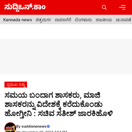
Skip
to
content
Men
Kannada news
ಚಿತ್ರದುರ್ಗ
ದಾವಣಗೆರೆ
ಬೆಂಗಳೂರು
ರಾಜಕೀಯ
ಚುನಾವಣೆ
ಪ್ರಮುಖ ಸುದ್ದಿ
ಸಮಯ ಬಂದಾಗ ಶಾಸಕರು, ಮಾಜಿ
ಶಾಸಕರನ್ನು ವಿದೇಶಕ್ಕೆ ಕರೆದುಕೊಂಡು
ಹೋಗ್ತೀನಿ : ಸಚಿವ ಸತೀಶ್ ಜಾರಕಿಹೊಳಿ
By
suddionenews
On: November 26, 2023 4:54 PM