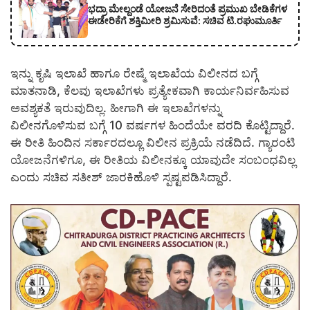
ಭದ್ರಾ ಮೇಲ್ದಂಡೆ ಯೋಜನೆ ಸೇರಿದಂತೆ ಪ್ರಮುಖ ಬೇಡಿಕೆಗಳ
ಈಡೇರಿಕೆಗೆ ಶಕ್ತಿಮೀರಿ ಶ್ರಮಿಸುವೆ: ಸಚಿವ ಟಿ.ರಘುಮೂರ್ತಿ
ಇನ್ನು ಕೃಷಿ ಇಲಾಖೆ ಹಾಗೂ ರೇಷ್ಮೆ ಇಲಾಖೆಯ ವಿಲೀನದ ಬಗ್ಗೆ
ಮಾತನಾಡಿ, ಕೆಲವು ಇಲಾಖೆಗಳು ಪ್ರತ್ಯೇಕವಾಗಿ ಕಾರ್ಯನಿರ್ವಹಿಸುವ
ಅವಶ್ಯಕತೆ ಇರುವುದಿಲ್ಲ. ಹೀಗಾಗಿ ಈ ಇಲಾಖೆಗಳನ್ನು
ವಿಲೀನಗೊಳಿಸುವ ಬಗ್ಗೆ 10 ವರ್ಷಗಳ ಹಿಂದೆಯೇ ವರದಿ ಕೊಟ್ಟಿದ್ದಾರೆ.
ಈ ರೀತಿ ಹಿಂದಿನ ಸರ್ಕಾರದಲ್ಲೂ ವಿಲೀನ ಪ್ರಕ್ರಿಯೆ ನಡೆದಿದೆ. ಗ್ಯಾರಂಟಿ
ಯೋಜನೆಗಳಿಗೂ, ಈ ರೀತಿಯ ವಿಲೀನಕ್ಕೂ ಯಾವುದೇ ಸಂಬಂಧವಿಲ್ಲ
ಎಂದು ಸಚಿವ ಸತೀಶ್ ಜಾರಕಿಹೊಳಿ ಸ್ಪಷ್ಟಪಡಿಸಿದ್ದಾರೆ.