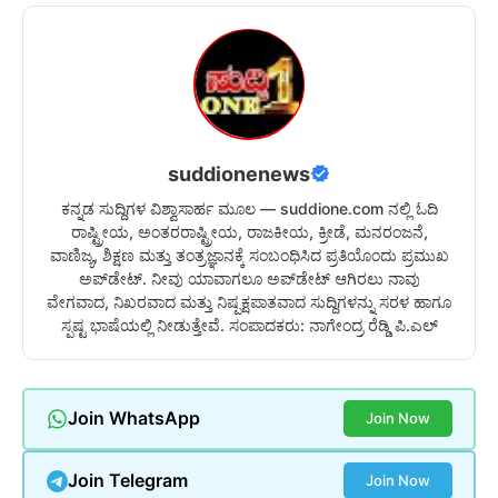
suddionenews
ಕನ್ನಡ ಸುದ್ದಿಗಳ ವಿಶ್ವಾಸಾರ್ಹ ಮೂಲ — suddione.com ನಲ್ಲಿ ಓದಿ
ರಾಷ್ಟ್ರೀಯ, ಅಂತರರಾಷ್ಟ್ರೀಯ, ರಾಜಕೀಯ, ಕ್ರೀಡೆ, ಮನರಂಜನೆ,
ವಾಣಿಜ್ಯ, ಶಿಕ್ಷಣ ಮತ್ತು ತಂತ್ರಜ್ಞಾನಕ್ಕೆ ಸಂಬಂಧಿಸಿದ ಪ್ರತಿಯೊಂದು ಪ್ರಮುಖ
ಅಪ್‌ಡೇಟ್. ನೀವು ಯಾವಾಗಲೂ ಅಪ್‌ಡೇಟ್ ಆಗಿರಲು ನಾವು
ವೇಗವಾದ, ನಿಖರವಾದ ಮತ್ತು ನಿಷ್ಪಕ್ಷಪಾತವಾದ ಸುದ್ದಿಗಳನ್ನು ಸರಳ ಹಾಗೂ
ಸ್ಪಷ್ಟ ಭಾಷೆಯಲ್ಲಿ ನೀಡುತ್ತೇವೆ. ಸಂಪಾದಕರು: ನಾಗೇಂದ್ರ ರೆಡ್ಡಿ ಪಿ.ಎಲ್
Join WhatsApp
Join Now
Join Telegram
Join Now