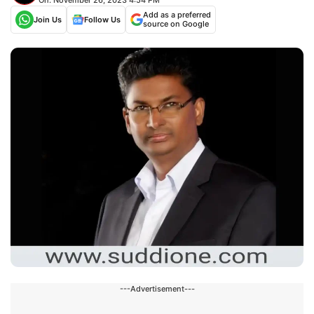
Add as a preferred
Join Us
Follow Us
source on Google
---Advertisement---