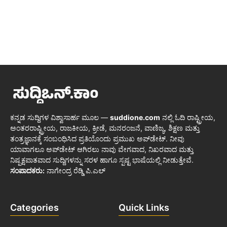
ಕನ್ನಡ ಸುದ್ದಿಗಳ ವಿಶ್ವಾಸಾರ್ಹ ಮೂಲ —
suddione.com
ನಲ್ಲಿ ಓದಿ ರಾಷ್ಟ್ರೀಯ,
ಅಂತರರಾಷ್ಟ್ರೀಯ, ರಾಜಕೀಯ, ಕ್ರೀಡೆ, ಮನರಂಜನೆ, ವಾಣಿಜ್ಯ, ಶಿಕ್ಷಣ ಮತ್ತು
ತಂತ್ರಜ್ಞಾನಕ್ಕೆ ಸಂಬಂಧಿಸಿದ ಪ್ರತಿಯೊಂದು ಪ್ರಮುಖ ಅಪ್‌ಡೇಟ್. ನೀವು
ಯಾವಾಗಲೂ ಅಪ್‌ಡೇಟ್ ಆಗಿರಲು ನಾವು ವೇಗವಾದ, ನಿಖರವಾದ ಮತ್ತು
ನಿಷ್ಪಕ್ಷಪಾತವಾದ ಸುದ್ದಿಗಳನ್ನು ಸರಳ ಹಾಗೂ ಸ್ಪಷ್ಟ ಭಾಷೆಯಲ್ಲಿ ನೀಡುತ್ತೇವೆ.
ಸಂಪಾದಕರು:
ನಾಗೇಂದ್ರ ರೆಡ್ಡಿ ಪಿ.ಎಲ್
Categories
Quick Links