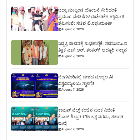
ಭದ್ರಾ ಮೇಲ್ದಂಡೆ ಯೋಜನೆ ಸೇರಿದಂತೆ
ಪ್ರಮುಖ ಬೇಡಿಕೆಗಳ ಈಡೇರಿಕೆಗೆ ಶಕ್ತಿಮೀರಿ
ಶ್ರಮಿಸುವೆ: ಸಚಿವ ಟಿ.ರಘುಮೂರ್ತಿ
August 7, 2026
ನಿವೃತ್ತಿ ಜೀವನಕ್ಕೆ ಶುಭಹಾರೈಕೆ: ಸಮಾಜಮುಖಿ
ಶಿಕ್ಷಕ ಎಚ್.ಆರ್. ಶಂಕರ್‌ಗೆ ಅದ್ಧೂರಿ ಸನ್ಮಾನ
August 7, 2026
ಬೆಂಗಳೂರಿನಲ್ಲಿ ದೇಶದ ಚೊಚ್ಚಲ AI
ವಿಶ್ವವಿದ್ಯಾಲಯ ಸ್ಥಾಪನೆ!
August 7, 2026
ಕಾಮನ್ ವೆಲ್ತ್ ಕಂಚಿನ ಪದಕ ವಿಜೇತೆ
ಕೆ.ಎಸ್.ಶಿಲ್ಪಾಗೆ ₹15 ಲಕ್ಷ ನಗದು, ಸರ್ಕಾರಿ
ಹುದ್ದೆ!
August 7, 2026