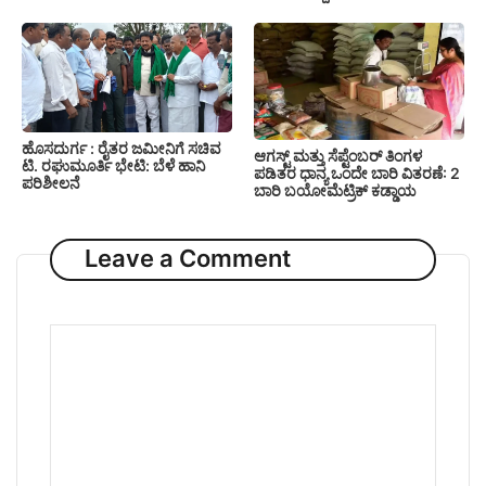
ಹೊಸದುರ್ಗ : ರೈತರ ಜಮೀನಿಗೆ ಸಚಿವ
ಆಗಸ್ಟ್ ಮತ್ತು ಸೆಪ್ಟೆಂಬರ್ ತಿಂಗಳ
ಟಿ. ರಘುಮೂರ್ತಿ ಭೇಟಿ: ಬೆಳೆ ಹಾನಿ
ಪಡಿತರ ಧಾನ್ಯ ಒಂದೇ ಬಾರಿ ವಿತರಣೆ: 2
ಪರಿಶೀಲನೆ
ಬಾರಿ ಬಯೋಮೆಟ್ರಿಕ್ ಕಡ್ಡಾಯ
Leave a Comment
Comment