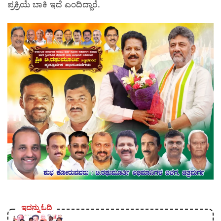
ಪ್ರಕ್ರಿಯೆ ಬಾಕಿ ಇದೆ ಎಂದಿದ್ದಾರೆ.
ಇದನ್ನು ಓದಿ