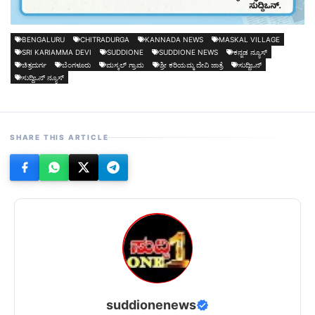
BENGALURU
CHITRADURGA
KANNADA NEWS
MASKAL VILLAGE
SRI KARIAMMA DEVI
SUDDIONE
SUDDIONE NEWS
ಕನ್ನಡ ನ್ಯೂಸ್
ಚಿತ್ರದುರ್ಗ
ಬೆಂಗಳೂರು
ಮಸ್ಕಲ್ ಗ್ರಾಮ
ಶ್ರೀ ಕರಿಯಮ್ಮ ದೇವಿ ಜಾತ್ರೆ
ಸುದ್ದಿಒನ್
ಸುದ್ದಿಒನ್ ನ್ಯೂಸ್
SHARE THIS ARTICLE
suddionenews