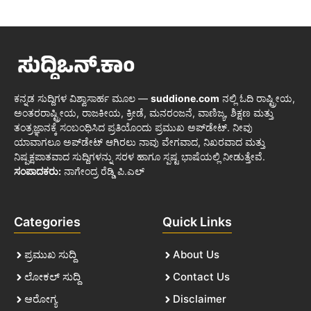
ಕನ್ನಡ ಸುದ್ದಿಗಳ ವಿಶ್ವಾಸಾರ್ಹ ಮೂಲ —
suddione.com
ನಲ್ಲಿ ಓದಿ ರಾಷ್ಟ್ರೀಯ,
ಅಂತರರಾಷ್ಟ್ರೀಯ, ರಾಜಕೀಯ, ಕ್ರೀಡೆ, ಮನರಂಜನೆ, ವಾಣಿಜ್ಯ, ಶಿಕ್ಷಣ ಮತ್ತು
ತಂತ್ರಜ್ಞಾನಕ್ಕೆ ಸಂಬಂಧಿಸಿದ ಪ್ರತಿಯೊಂದು ಪ್ರಮುಖ ಅಪ್‌ಡೇಟ್. ನೀವು
ಯಾವಾಗಲೂ ಅಪ್‌ಡೇಟ್ ಆಗಿರಲು ನಾವು ವೇಗವಾದ, ನಿಖರವಾದ ಮತ್ತು
ನಿಷ್ಪಕ್ಷಪಾತವಾದ ಸುದ್ದಿಗಳನ್ನು ಸರಳ ಹಾಗೂ ಸ್ಪಷ್ಟ ಭಾಷೆಯಲ್ಲಿ ನೀಡುತ್ತೇವೆ.
ಸಂಪಾದಕರು:
ನಾಗೇಂದ್ರ ರೆಡ್ಡಿ ಪಿ.ಎಲ್
Categories
Quick Links
ಪ್ರಮುಖ ಸುದ್ದಿ
About Us
ಲೋಕಲ್ ಸುದ್ದಿ
Contact Us
ಆರೋಗ್ಯ
Disclaimer