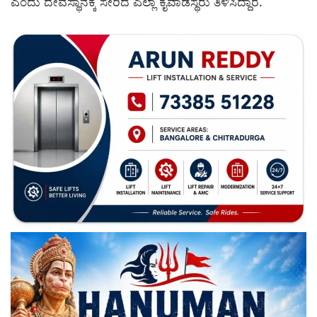
ಎಂದು ದೇವಸ್ಥಾನಕ್ಕೆ ಸೇರಿದ ಎಲ್ಲಾ ಕೈವಾಡಸ್ಥರು ತಿಳಿಸಿದ್ದಾರೆ.