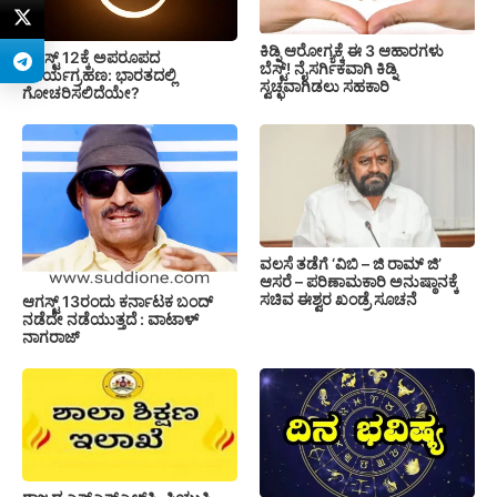
ಕಿಡ್ನಿ ಆರೋಗ್ಯಕ್ಕೆ ಈ 3 ಆಹಾರಗಳು
ಆಗಸ್ಟ್ 12ಕ್ಕೆ ಅಪರೂಪದ
ಬೆಸ್ಟ್‌! ನೈಸರ್ಗಿಕವಾಗಿ ಕಿಡ್ನಿ
ಸೂರ್ಯಗ್ರಹಣ: ಭಾರತದಲ್ಲಿ
ಸ್ವಚ್ಛವಾಗಿಡಲು ಸಹಕಾರಿ
ಗೋಚರಿಸಲಿದೆಯೇ?
ವಲಸೆ ತಡೆಗೆ ‘ವಿಬಿ – ಜಿ ರಾಮ್ ಜಿ’
ಆಸರೆ – ಪರಿಣಾಮಕಾರಿ ಅನುಷ್ಠಾನಕ್ಕೆ
ಸಚಿವ ಈಶ್ವರ ಖಂಡ್ರೆ ಸೂಚನೆ
ಆಗಸ್ಟ್ 13ರಂದು ಕರ್ನಾಟಕ ಬಂದ್
ನಡೆದೇ ನಡೆಯುತ್ತದೆ : ವಾಟಾಳ್
ನಾಗರಾಜ್