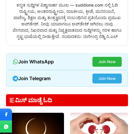
ಕನ್ನಡ ಸುದ್ದಿಗಳ ವಿಶ್ವಾಸಾರ್ಹ ಮೂಲ — suddione.com ನಲ್ಲಿ ಓದಿ
ರಾಷ್ಟ್ರೀಯ, ಅಂತರರಾಷ್ಟ್ರೀಯ, ರಾಜಕೀಯ, ಕ್ರೀಡೆ, ಮನರಂಜನೆ,
ವಾಣಿಜ್ಯ, ಶಿಕ್ಷಣ ಮತ್ತು ತಂತ್ರಜ್ಞಾನಕ್ಕೆ ಸಂಬಂಧಿಸಿದ ಪ್ರತಿಯೊಂದು ಪ್ರಮುಖ
ಅಪ್‌ಡೇಟ್. ನೀವು ಯಾವಾಗಲೂ ಅಪ್‌ಡೇಟ್ ಆಗಿರಲು ನಾವು
ವೇಗವಾದ, ನಿಖರವಾದ ಮತ್ತು ನಿಷ್ಪಕ್ಷಪಾತವಾದ ಸುದ್ದಿಗಳನ್ನು ಸರಳ ಹಾಗೂ
ಸ್ಪಷ್ಟ ಭಾಷೆಯಲ್ಲಿ ನೀಡುತ್ತೇವೆ. ಸಂಪಾದಕರು: ನಾಗೇಂದ್ರ ರೆಡ್ಡಿ ಪಿ.ಎಲ್
Join WhatsApp
Join Now
Join Telegram
Join Now
ಮಿಸ್ ಮಾಡ್ದೆ ಓದಿ