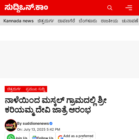
Skip
to
content
Men
Kannada news
ಚಿತ್ರದುರ್ಗ
ದಾವಣಗೆರೆ
ಬೆಂಗಳೂರು
ರಾಜಕೀಯ
ಚುನಾವಣೆ
ಚಿತ್ರದುರ್ಗ
ಪ್ರಮುಖ ಸುದ್ದಿ
ನಾಳೆಯಿಂದ ಮಸ್ಕಲ್ ಗ್ರಾಮದಲ್ಲಿ ಶ್ರೀ
ಕರಿಯಮ್ಮ ದೇವಿ ಜಾತ್ರೆ ಆರಂಭ
By
suddionenews
On: July 13, 2025 5:42 PM
Add as a preferred
Join Us
Follow Us