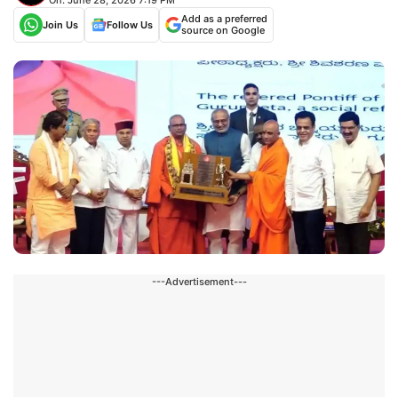
Add as a preferred
Join Us
Follow Us
source on Google
---Advertisement---