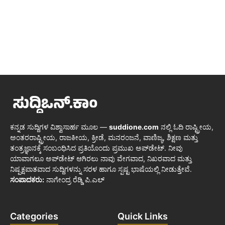
ಕನ್ನಡ ಸುದ್ದಿಗಳ ವಿಶ್ವಾಸಾರ್ಹ ಮೂಲ —
suddione.com
ನಲ್ಲಿ ಓದಿ ರಾಷ್ಟ್ರೀಯ,
ಅಂತರರಾಷ್ಟ್ರೀಯ, ರಾಜಕೀಯ, ಕ್ರೀಡೆ, ಮನರಂಜನೆ, ವಾಣಿಜ್ಯ, ಶಿಕ್ಷಣ ಮತ್ತು
ತಂತ್ರಜ್ಞಾನಕ್ಕೆ ಸಂಬಂಧಿಸಿದ ಪ್ರತಿಯೊಂದು ಪ್ರಮುಖ ಅಪ್‌ಡೇಟ್. ನೀವು
ಯಾವಾಗಲೂ ಅಪ್‌ಡೇಟ್ ಆಗಿರಲು ನಾವು ವೇಗವಾದ, ನಿಖರವಾದ ಮತ್ತು
ನಿಷ್ಪಕ್ಷಪಾತವಾದ ಸುದ್ದಿಗಳನ್ನು ಸರಳ ಹಾಗೂ ಸ್ಪಷ್ಟ ಭಾಷೆಯಲ್ಲಿ ನೀಡುತ್ತೇವೆ.
ಸಂಪಾದಕರು:
ನಾಗೇಂದ್ರ ರೆಡ್ಡಿ ಪಿ.ಎಲ್
Categories
Quick Links