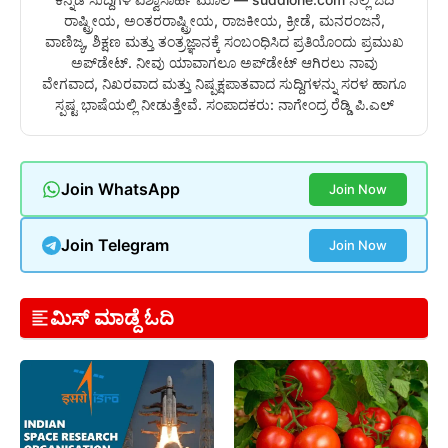
ರಾಷ್ಟ್ರೀಯ, ಅಂತರರಾಷ್ಟ್ರೀಯ, ರಾಜಕೀಯ, ಕ್ರೀಡೆ, ಮನರಂಜನೆ,
ವಾಣಿಜ್ಯ, ಶಿಕ್ಷಣ ಮತ್ತು ತಂತ್ರಜ್ಞಾನಕ್ಕೆ ಸಂಬಂಧಿಸಿದ ಪ್ರತಿಯೊಂದು ಪ್ರಮುಖ
ಅಪ್‌ಡೇಟ್. ನೀವು ಯಾವಾಗಲೂ ಅಪ್‌ಡೇಟ್ ಆಗಿರಲು ನಾವು
ವೇಗವಾದ, ನಿಖರವಾದ ಮತ್ತು ನಿಷ್ಪಕ್ಷಪಾತವಾದ ಸುದ್ದಿಗಳನ್ನು ಸರಳ ಹಾಗೂ
ಸ್ಪಷ್ಟ ಭಾಷೆಯಲ್ಲಿ ನೀಡುತ್ತೇವೆ. ಸಂಪಾದಕರು: ನಾಗೇಂದ್ರ ರೆಡ್ಡಿ ಪಿ.ಎಲ್
Join WhatsApp
Join Now
Join Telegram
Join Now
ಮಿಸ್ ಮಾಡ್ದೆ ಓದಿ