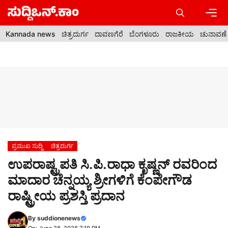
Skip
to
content
Men
Kannada news
ಚಿತ್ರದುರ್ಗ
ದಾವಣಗೆರೆ
ಬೆಂಗಳೂರು
ರಾಜಕೀಯ
ಚುನಾವಣೆ
ಪ್ರಮುಖ ಸುದ್ದಿ
ಚಿತ್ರದುರ್ಗ
ಉಪರಾಷ್ಟ್ರಪತಿ ಸಿ.ಪಿ.ರಾಧಾ ಕೃಷ್ಣನ್ ರವರಿಂದ
ಮಾದಾರ ಚೆನ್ನಯ್ಯ ಶ್ರೀಗಳಿಗೆ ಕೆಂಪೇಗೌಡ
ರಾಷ್ಟ್ರೀಯ ಪ್ರಶಸ್ತಿ ಪ್ರದಾನ
By
suddionenews
On: June 28, 2026 7:19 PM