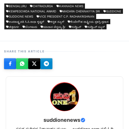
BENGALURU
CHITRADURGA
KANNADA NEWS
KEMPEGOWDA NATIONAL AWARD
MADARA CHENNAIYYA SRI
SUDDIONE
SUDDIONE NEWS
VICE PRESIDENT C.P. RADHAKRISHNAN
ಉಪರಾಷ್ಟ್ರಪತಿ ಸಿ.ಪಿ.ರಾಧಾ ಕೃಷ್ಣನ್
ಕನ್ನಡ ನ್ಯೂಸ್
ಕೆಂಪೇಗೌಡ ರಾಷ್ಟ್ರೀಯ ಪ್ರಶಸ್ತಿ ಪ್ರದಾನ
ಚಿತ್ರದುರ್ಗ
ಬೆಂಗಳೂರು
ಮಾದಾರ ಚೆನ್ನಯ್ಯ ಶ್ರೀ
ಸುದ್ದಿಒನ್
ಸುದ್ದಿಒನ್ ನ್ಯೂಸ್
SHARE THIS ARTICLE
suddionenews
ಕನ್ನಡ ಸುದ್ದಿಗಳ ವಿಶ್ವಾಸಾರ್ಹ ಮೂಲ — suddione.com ನಲ್ಲಿ ಓದಿ