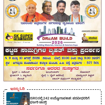
ಇದನ್ನು ಓದಿ
ISROನಲ್ಲಿ 242 ಉದ್ಯೋಗಾವಕಾಶ: ಪದವೀಧರರಿಗೆ
ಭರ್ಜರಿ ಚಾನ್ಸ್!