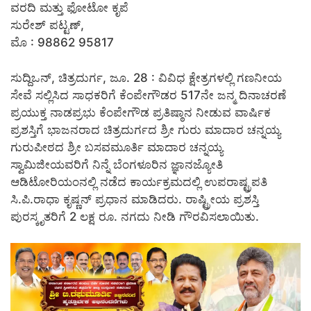
ವರದಿ ಮತ್ತು ಫೋಟೋ ಕೃಪೆ
ಸುರೇಶ್ ಪಟ್ಟಣ್,
ಮೊ : 98862 95817
ಸುದ್ದಿಒನ್, ಚಿತ್ರದುರ್ಗ, ಜೂ. 28 : ವಿವಿಧ ಕ್ಷೇತ್ರಗಳಲ್ಲಿ ಗಣನೀಯ
ಸೇವೆ ಸಲ್ಲಿಸಿದ ಸಾಧಕರಿಗೆ ಕೆಂಪೇಗೌಡರ 517ನೇ ಜನ್ಮ ದಿನಾಚರಣೆ
ಪ್ರಯುಕ್ತ ನಾಡಪ್ರಭು ಕೆಂಪೇಗೌಡ ಪ್ರತಿಷ್ಠಾನ ನೀಡುವ ವಾರ್ಷಿಕ
ಪ್ರಶಸ್ತಿಗೆ ಭಾಜನರಾದ ಚಿತ್ರದುರ್ಗದ ಶ್ರೀ ಗುರು ಮಾದಾರ ಚನ್ನಯ್ಯ
ಗುರುಪೀಠದ ಶ್ರೀ ಬಸವಮೂರ್ತಿ ಮಾದಾರ ಚನ್ನಯ್ಯ
ಸ್ವಾಮಿಜೀಯವರಿಗೆ ನಿನ್ನೆ ಬೆಂಗಳೂರಿನ ಜ್ಞಾನಜ್ಯೋತಿ
ಆಡಿಟೋರಿಯಂನಲ್ಲಿ ನಡೆದ ಕಾರ್ಯಕ್ರಮದಲ್ಲಿ ಉಪರಾಷ್ಟ್ರಪತಿ
ಸಿ.ಪಿ.ರಾಧಾ ಕೃಷ್ಣನ್ ಪ್ರಧಾನ ಮಾಡಿದರು. ರಾಷ್ಟ್ರೀಯ ಪ್ರಶಸ್ತಿ
ಪುರಸ್ಕೃತರಿಗೆ 2 ಲಕ್ಷ ರೂ. ನಗದು ನೀಡಿ ಗೌರವಿಸಲಾಯಿತು.