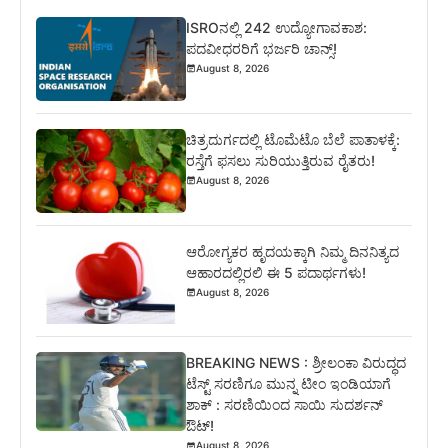
ISROನಲ್ಲಿ 242 ಉದ್ಯೋಗಾವಕಾಶ:
ಪದವೀಧರರಿಗೆ ಭರ್ಜರಿ ಚಾನ್ಸ್!
August 8, 2026
ಚಿತ್ರದುರ್ಗದಲ್ಲಿ ಟೊಮೆಟೊ ಬೆಲೆ ಪಾತಾಳಕ್ಕೆ:
ರಸ್ತೆಗೆ ಫಸಲು ಸುರಿಯುತ್ತಿರುವ ರೈತರು!
August 8, 2026
ಆರೋಗ್ಯಕರ ಹೃದಯಕ್ಕಾಗಿ ನಿಮ್ಮ ದಿನನಿತ್ಯದ
ಆಹಾರದಲ್ಲಿರಲಿ ಈ 5 ಪದಾರ್ಥಗಳು!
August 8, 2026
BREAKING NEWS : ಶ್ರೀಲಂಕಾ ವಿರುದ್ಧದ
ಟೆಸ್ಟ್ ಸರಣಿಗೂ ಮುನ್ನ ಟೀಂ ಇಂಡಿಯಾಗೆ
ಶಾಕ್ : ಸರಣಿಯಿಂದ ಸಾಯಿ ಸುದರ್ಶನ್
ಔಟ್!
August 8, 2026