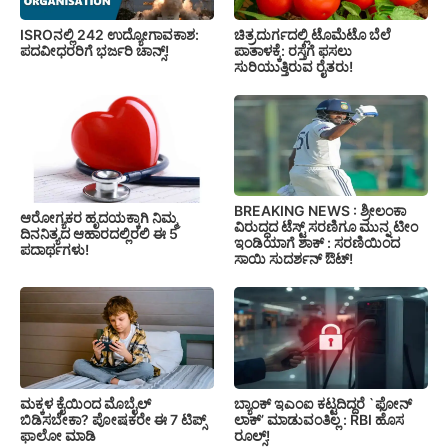
ISROನಲ್ಲಿ 242 ಉದ್ಯೋಗಾವಕಾಶ:
ಚಿತ್ರದುರ್ಗದಲ್ಲಿ ಟೊಮೆಟೊ ಬೆಲೆ
ಪದವೀಧರರಿಗೆ ಭರ್ಜರಿ ಚಾನ್ಸ್!
ಪಾತಾಳಕ್ಕೆ: ರಸ್ತೆಗೆ ಫಸಲು
ಸುರಿಯುತ್ತಿರುವ ರೈತರು!
BREAKING NEWS : ಶ್ರೀಲಂಕಾ
ಆರೋಗ್ಯಕರ ಹೃದಯಕ್ಕಾಗಿ ನಿಮ್ಮ
ವಿರುದ್ಧದ ಟೆಸ್ಟ್ ಸರಣಿಗೂ ಮುನ್ನ ಟೀಂ
ದಿನನಿತ್ಯದ ಆಹಾರದಲ್ಲಿರಲಿ ಈ 5
ಇಂಡಿಯಾಗೆ ಶಾಕ್ : ಸರಣಿಯಿಂದ
ಪದಾರ್ಥಗಳು!
ಸಾಯಿ ಸುದರ್ಶನ್ ಔಟ್!
ಮಕ್ಕಳ ಕೈಯಿಂದ ಮೊಬೈಲ್
ಬ್ಯಾಂಕ್ ಇಎಂಐ ಕಟ್ಟದಿದ್ದರೆ `ಫೋನ್
ಬಿಡಿಸಬೇಕಾ? ಪೋಷಕರೇ ಈ 7 ಟಿಪ್ಸ್
ಲಾಕ್’ ಮಾಡುವಂತಿಲ್ಲ : RBI ಹೊಸ
ಫಾಲೋ ಮಾಡಿ
ರೂಲ್ಸ್!