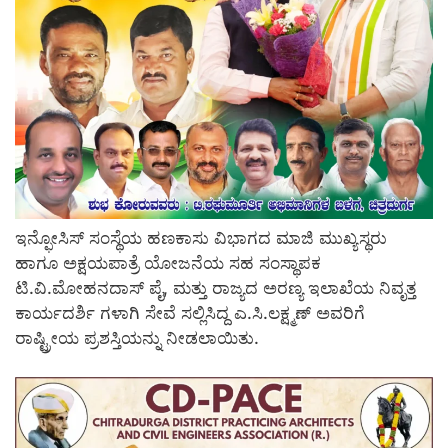
ಇನ್ಫೋಸಿಸ್ ಸಂಸ್ಥೆಯ ಹಣಕಾಸು ವಿಭಾಗದ ಮಾಜಿ ಮುಖ್ಯಸ್ಥರು
ಹಾಗೂ ಅಕ್ಷಯಪಾತ್ರೆ ಯೋಜನೆಯ ಸಹ ಸಂಸ್ಥಾಪಕ
ಟಿ.ವಿ.ಮೋಹನದಾಸ್ ಪೈ, ಮತ್ತು ರಾಜ್ಯದ ಅರಣ್ಯ ಇಲಾಖೆಯ ನಿವೃತ್ತ
ಕಾರ್ಯದರ್ಶಿ ಗಳಾಗಿ ಸೇವೆ ಸಲ್ಲಿಸಿದ್ದ ಎ.ಸಿ.ಲಕ್ಷ್ಮಣ್ ಅವರಿಗೆ
ರಾಷ್ಟ್ರೀಯ ಪ್ರಶಸ್ತಿಯನ್ನು ನೀಡಲಾಯಿತು.