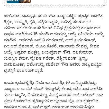
ಉಳಿದಂತೆ ನಾಡಪ್ರಭು ಕೆಂಪೇಗೌಡ ರಾಜ್ಯ ಮಟ್ಟದ ಪ್ರಶಸ್ತಿಗೆ ಆಡಳಿತ,
ಶಿಕ್ಷಣ, ಸಂಸ್ಕೃತಿ, ಕೃಷಿ, ಪತ್ರಿಕೋದ್ಯಮ, ಸಾಹಿತ್ಯ, ಸಂಶೋಧನೆ,-
ಮಹಿಳಾ ಸಬಲೀಕರಣ ಸೇರಿದಂತೆ ವಿವಿಧ ಕ್ಷೇತ್ರಗಳಲ್ಲಿ ತಮ್ಮದೇ ಆದ
ಸಾಧನೆ ಮಾಡಿರುವ 15 ಮಂದಿ ಅರ್ಹರನ್ನು ಆಯ್ಕೆ ಸಮಿತಿಯು ಆಯ್ಕೆ
ಮಾಡಿದೆ. ಅದರಂತೆ ಎಸ್.ವಿ.ರಂಗನಾಥ್, ಎಚ್.ಎ.ರಂಗನಾಥ್,
ಎಂ.ಆರ್.ಜೈಶಂಕರ್, ಬಿ.ಎಂ.ಕೊಕರೆ, ಡಾ.ವಾಮ ದೇವಪ್ಪ, ಕೇಶವ
ಆಯ್ಕೆ, ವಿಕ್ರಮ್ ಮುತ್ತಣ್ಣ, ಜಯಪ್ರಕಾಶ್ ಗೌಡ, ರವಿಕುಮಾರ್,
ಯಶಸ್ವಿನಿ ಶರ್ಮ, ಪ್ರೇಮಾ ಗಣೇಶ್, ರಶ್ಮಿ ಸಾವಂತ್, ತ್ರಿಸ್ಟಾ
ರಾಮಮೂರ್ತಿ, ಧರ್ಮೇಂದ್ರ, ಮಹೇಶ್ ಗೌಡ ಅವರು ರಾಜ್ಯ ಮಟ್ಟದ
ಪ್ರಶಸ್ತಿಗೆ ಭಾಜನರಾಗಿದ್ದಾರೆ.
ಕಾರ್ಯಕ್ರಮದಲ್ಲಿ ಶ್ರೀ ನಿರ್ಮಲಾನಂದ ಶ್ರೀಗಳ ಸಾನಿಧ್ಯವಹಿಸಿದ್ದು,
ರಾಜ್ಯಪಾಲ ಥಾವರ್ ಚಂದ್ ಗೆಲ್ಲೋಟ್, ಕೇಂದ್ರ ಸಚಿವರಾದ ಎಚ್.ಡಿ.
ಕುಮಾರಸ್ವಾಮಿ, ವಿ.ಸೋಮಣ್ಣ, ವಿಪಕ್ಷ ನಾಯಕ ಆರ್.ಅಶೋಕ್ ನಾಡ
ಪ್ರಭು ಕೆಂಪೇಗೌಡ ಪ್ರತಿಷ್ಠಾನದ ಅಧ್ಯಕ್ಷರಾದ ಪ್ರೊ. ಎಂ.ಕೃಷ್ಣೇಗೌಡ,
ಶಾಸಕರಾದ ಡಾ.ಸಿ.ಎನ್.ಅಶ್ವಥ್ ನಾರಾಯಣ ಭಾಗವಹಿಸಿದ್ದರು.