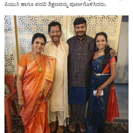
ಪಿಯುಸಿ ಹಾಗೂ ಪದವಿ ಶಿಕ್ಷಣವನ್ನು ಪೂರ್ಣಗೊಳಿಸಿದರು.