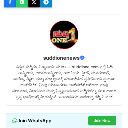
suddionenews
ಕನ್ನಡ ಸುದ್ದಿಗಳ ವಿಶ್ವಾಸಾರ್ಹ ಮೂಲ — suddione.com ನಲ್ಲಿ ಓದಿ
ರಾಷ್ಟ್ರೀಯ, ಅಂತರರಾಷ್ಟ್ರೀಯ, ರಾಜಕೀಯ, ಕ್ರೀಡೆ, ಮನರಂಜನೆ,
ವಾಣಿಜ್ಯ, ಶಿಕ್ಷಣ ಮತ್ತು ತಂತ್ರಜ್ಞಾನಕ್ಕೆ ಸಂಬಂಧಿಸಿದ ಪ್ರತಿಯೊಂದು ಪ್ರಮುಖ
ಅಪ್‌ಡೇಟ್. ನೀವು ಯಾವಾಗಲೂ ಅಪ್‌ಡೇಟ್ ಆಗಿರಲು ನಾವು
ವೇಗವಾದ, ನಿಖರವಾದ ಮತ್ತು ನಿಷ್ಪಕ್ಷಪಾತವಾದ ಸುದ್ದಿಗಳನ್ನು ಸರಳ ಹಾಗೂ
ಸ್ಪಷ್ಟ ಭಾಷೆಯಲ್ಲಿ ನೀಡುತ್ತೇವೆ. ಸಂಪಾದಕರು: ನಾಗೇಂದ್ರ ರೆಡ್ಡಿ ಪಿ.ಎಲ್
Join WhatsApp
Join Now