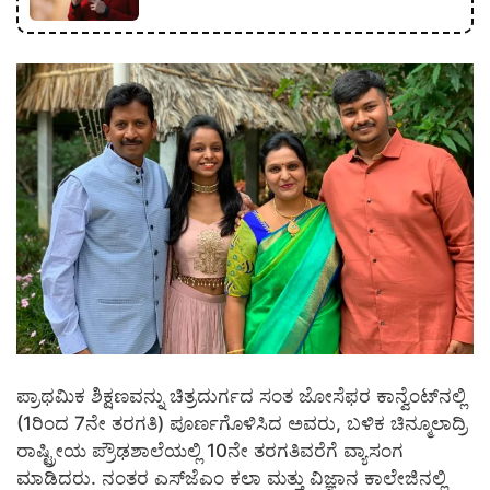
ಪ್ರಾಥಮಿಕ ಶಿಕ್ಷಣವನ್ನು ಚಿತ್ರದುರ್ಗದ ಸಂತ ಜೋಸೆಫರ ಕಾನ್ವೆಂಟ್‌ನಲ್ಲಿ
(1ರಿಂದ 7ನೇ ತರಗತಿ) ಪೂರ್ಣಗೊಳಿಸಿದ ಅವರು, ಬಳಿಕ ಚಿನ್ಮೂಲಾದ್ರಿ
ರಾಷ್ಟ್ರೀಯ ಪ್ರೌಢಶಾಲೆಯಲ್ಲಿ 10ನೇ ತರಗತಿವರೆಗೆ ವ್ಯಾಸಂಗ
ಮಾಡಿದರು. ನಂತರ ಎಸ್‌ಜೆಎಂ ಕಲಾ ಮತ್ತು ವಿಜ್ಞಾನ ಕಾಲೇಜಿನಲ್ಲಿ