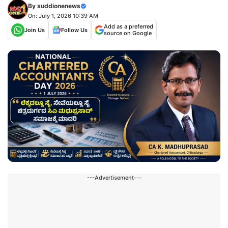
By
suddionenews
On: July 1, 2026 10:39 AM
Add as a preferred
Join Us
Follow Us
source on Google
---Advertisement---