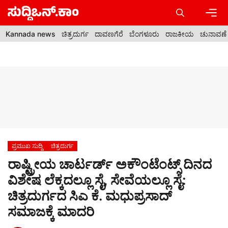
Skip
to
content
Men
Kannada news
ಚಿತ್ರದುರ್ಗ
ದಾವಣಗೆರೆ
ಬೆಂಗಳೂರು
ರಾಜಕೀಯ
ಚುನಾವಣೆ
ಪ್ರಮುಖ ಸುದ್ದಿ
ಚಿತ್ರದುರ್ಗ
ರಾಷ್ಟ್ರೀಯ ಚಾರ್ಟರ್ಡ್ ಅಕೌಂಟೆಂಟ್ಸ್ ದಿನದ
ವಿಶೇಷ ಲೆಕ್ಕದಲ್ಲೂ ಸೈ, ಸೇವೆಯಲ್ಲೂ ಸೈ:
ಚಿತ್ರದುರ್ಗದ ಸಿಎ ಕೆ. ಮಧುಪ್ರಸಾದ್
ಸಮಾಜಕ್ಕೆ ಮಾದರಿ