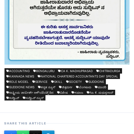
ACCOUNTING
BENGALURU
CA K. MADHUPRASAD
CHITRADURGA
KANNADA NEWS
NATIONAL CHARTERED ACCOUNTANTS DAY SPECIAL
ROLE MODEL
SERVICE
SKILL
SOCIETY
SUDDIONE
SUDDIONE NEWS
ಕನ್ನಡ ನ್ಯೂಸ್
ಚಿತ್ರದುರ್ಗ
ಬೆಂಗಳೂರು
ಮಾದರಿ
ರಾಷ್ಟ್ರೀಯ ಚಾರ್ಟರ್ಡ್ ಅಕೌಂಟೆಂಟ್ಸ್ ದಿನ
ವಿಶೇಷ
ಸಮಾಜ
ಸಿಎ ಕೆ. ಮಧುಪ್ರಸಾದ್
ಸುದ್ದಿಒನ್
ಸುದ್ದಿಒನ್ ನ್ಯೂಸ್
SHARE THIS ARTICLE