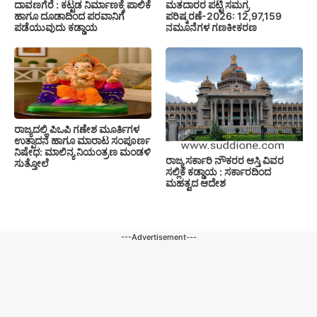
ದಾವಣಗೆರೆ : ಕಟ್ಟಡ ನಿರ್ಮಾಣಕ್ಕೆ ಪಾಲಿಕೆ
ಮತದಾರರ ಪಟ್ಟಿ ಸಮಗ್ರ
ಹಾಗೂ ದೂಡಾದಿಂದ ಪರವಾನಿಗೆ
ಪರಿಷ್ಕರಣೆ-2026: 12,97,159
ಪಡೆಯುವುದು ಕಡ್ಡಾಯ
ನಮೂನೆಗಳ ಗಣಕೀಕರಣ
ರಾಜ್ಯದಲ್ಲಿ ಪಿಒಪಿ ಗಣೇಶ ಮೂರ್ತಿಗಳ
ಉತ್ಪಾದನೆ ಹಾಗೂ ಮಾರಾಟ ಸಂಪೂರ್ಣ
ನಿಷೇಧ: ಮಾಲಿನ್ಯ ನಿಯಂತ್ರಣ ಮಂಡಳಿ
ರಾಜ್ಯ ಸರ್ಕಾರಿ ನೌಕರರ ಆಸ್ತಿ ವಿವರ
ಸುತ್ತೋಲೆ
ಸಲ್ಲಿಕೆ ಕಡ್ಡಾಯ : ಸರ್ಕಾರದಿಂದ
ಮಹತ್ವದ ಆದೇಶ
---Advertisement---