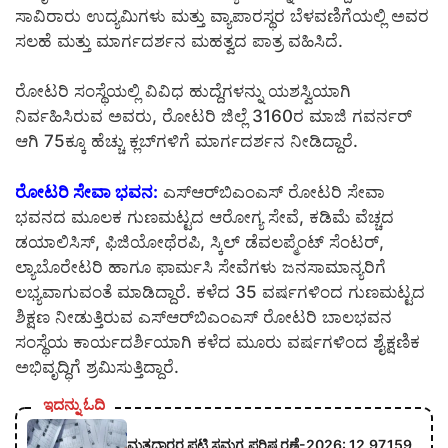
ಸಾವಿರಾರು ಉದ್ಯಮಿಗಳು ಮತ್ತು ವ್ಯಾಪಾರಸ್ಥರ ಬೆಳವಣಿಗೆಯಲ್ಲಿ ಅವರ
ಸಲಹೆ ಮತ್ತು ಮಾರ್ಗದರ್ಶನ ಮಹತ್ವದ ಪಾತ್ರ ವಹಿಸಿದೆ.
ರೋಟರಿ ಸಂಸ್ಥೆಯಲ್ಲಿ ವಿವಿಧ ಹುದ್ದೆಗಳನ್ನು ಯಶಸ್ವಿಯಾಗಿ
ನಿರ್ವಹಿಸಿರುವ ಅವರು, ರೋಟರಿ ಜಿಲ್ಲೆ 3160ರ ಮಾಜಿ ಗವರ್ನರ್
ಆಗಿ 75ಕ್ಕೂ ಹೆಚ್ಚು ಕ್ಲಬ್‌ಗಳಿಗೆ ಮಾರ್ಗದರ್ಶನ ನೀಡಿದ್ದಾರೆ.
ರೋಟರಿ ಸೇವಾ ಭವನ:
ಎಸ್‌ಆರ್‌ಬಿಎಂಎಸ್ ರೋಟರಿ ಸೇವಾ
ಭವನದ ಮೂಲಕ ಗುಣಮಟ್ಟದ ಆರೋಗ್ಯ ಸೇವೆ, ಕಡಿಮೆ ವೆಚ್ಚದ
ಡಯಾಲಿಸಿಸ್, ಫಿಜಿಯೋಥೆರಪಿ, ಸ್ಕಿಲ್ ಡೆವಲಪ್ಮೆಂಟ್ ಸೆಂಟರ್,
ಲ್ಯಾಬೊರೇಟರಿ ಹಾಗೂ ಫಾರ್ಮಸಿ ಸೇವೆಗಳು ಜನಸಾಮಾನ್ಯರಿಗೆ
ಲಭ್ಯವಾಗುವಂತೆ ಮಾಡಿದ್ದಾರೆ. ಕಳೆದ 35 ವರ್ಷಗಳಿಂದ ಗುಣಮಟ್ಟದ
ಶಿಕ್ಷಣ ನೀಡುತ್ತಿರುವ ಎಸ್‌ಆರ್‌ಬಿಎಂಎಸ್ ರೋಟರಿ ಬಾಲಭವನ
ಸಂಸ್ಥೆಯ ಕಾರ್ಯದರ್ಶಿಯಾಗಿ ಕಳೆದ ಮೂರು ವರ್ಷಗಳಿಂದ ಶೈಕ್ಷಣಿಕ
ಅಭಿವೃದ್ಧಿಗೆ ಶ್ರಮಿಸುತ್ತಿದ್ದಾರೆ.
ಇದನ್ನು ಓದಿ
ಮತದಾರರ ಪಟ್ಟಿ ಸಮಗ್ರ ಪರಿಷ್ಕರಣೆ-2026: 12,97,159