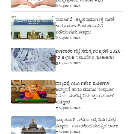
August 6, 2026
ದಾವಣಗೆರೆ : ಕಟ್ಟಡ ನಿರ್ಮಾಣಕ್ಕೆ ಪಾಲಿಕೆ
ಹಾಗೂ ದೂಡಾದಿಂದ ಪರವಾನಿಗೆ
ಪಡೆಯುವುದು ಕಡ್ಡಾಯ
August 6, 2026
ಮತದಾರರ ಪಟ್ಟಿ ಸಮಗ್ರ ಪರಿಷ್ಕರಣೆ-2026:
12,97,159 ನಮೂನೆಗಳ ಗಣಕೀಕರಣ
August 6, 2026
ರಾಜ್ಯದಲ್ಲಿ ಪಿಒಪಿ ಗಣೇಶ ಮೂರ್ತಿಗಳ
ಉತ್ಪಾದನೆ ಹಾಗೂ ಮಾರಾಟ ಸಂಪೂರ್ಣ
ನಿಷೇಧ: ಮಾಲಿನ್ಯ ನಿಯಂತ್ರಣ ಮಂಡಳಿ
ಸುತ್ತೋಲೆ
August 6, 2026
ರಾಜ್ಯ ಸರ್ಕಾರಿ ನೌಕರರ ಆಸ್ತಿ ವಿವರ ಸಲ್ಲಿಕೆ
ಕಡ್ಡಾಯ : ಸರ್ಕಾರದಿಂದ ಮಹತ್ವದ ಆದೇಶ
August 6, 2026