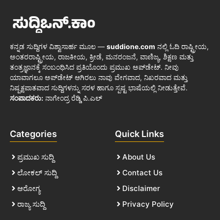
ಕನ್ನಡ ಸುದ್ದಿಗಳ ವಿಶ್ವಾಸಾರ್ಹ ಮೂಲ —
suddione.com
ನಲ್ಲಿ ಓದಿ ರಾಷ್ಟ್ರೀಯ,
ಅಂತರರಾಷ್ಟ್ರೀಯ, ರಾಜಕೀಯ, ಕ್ರೀಡೆ, ಮನರಂಜನೆ, ವಾಣಿಜ್ಯ, ಶಿಕ್ಷಣ ಮತ್ತು
ತಂತ್ರಜ್ಞಾನಕ್ಕೆ ಸಂಬಂಧಿಸಿದ ಪ್ರತಿಯೊಂದು ಪ್ರಮುಖ ಅಪ್‌ಡೇಟ್. ನೀವು
ಯಾವಾಗಲೂ ಅಪ್‌ಡೇಟ್ ಆಗಿರಲು ನಾವು ವೇಗವಾದ, ನಿಖರವಾದ ಮತ್ತು
ನಿಷ್ಪಕ್ಷಪಾತವಾದ ಸುದ್ದಿಗಳನ್ನು ಸರಳ ಹಾಗೂ ಸ್ಪಷ್ಟ ಭಾಷೆಯಲ್ಲಿ ನೀಡುತ್ತೇವೆ.
ಸಂಪಾದಕರು:
ನಾಗೇಂದ್ರ ರೆಡ್ಡಿ ಪಿ.ಎಲ್
Categories
Quick Links
ಪ್ರಮುಖ ಸುದ್ದಿ
About Us
ಲೋಕಲ್ ಸುದ್ದಿ
Contact Us
ಆರೋಗ್ಯ
Disclaimer
ರಾಜ್ಯ ಸುದ್ದಿ
Privacy Policy