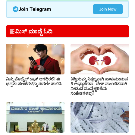
Join Telegram
Join Now
ಮಿಸ್ ಮಾಡ್ದೆ ಓದಿ
ನಿಮ್ಮ ಮೊಬೈಲ್ ಹ್ಯಾಕ್ ಆಗದಿರಲಿ! ಈ
ಕಿಡ್ನಿಯನ್ನು ನಿಶ್ಯಬ್ದವಾಗಿ ಹಾಳುಮಾಡುವ
ಭದ್ರತಾ ಸಲಹೆಗಳನ್ನು ಈಗಲೇ ಪಾಲಿಸಿ
5 ಅಭ್ಯಾಸಗಳು.. ದೇಹ ಮುಂಚಿತವಾಗಿ
ನೀಡುವ ಮುನ್ನೆಚ್ಚರಿಕೆಯ
ಸಂಕೇತಗಳಿವು!