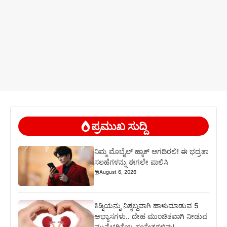
ಪ್ರಮುಖ ಸುದ್ದಿ
ನಿಮ್ಮ ಮೊಬೈಲ್ ಹ್ಯಾಕ್ ಆಗದಿರಲಿ! ಈ ಭದ್ರತಾ
ಸಲಹೆಗಳನ್ನು ಈಗಲೇ ಪಾಲಿಸಿ
August 6, 2026
ಕಿಡ್ನಿಯನ್ನು ನಿಶ್ಯಬ್ದವಾಗಿ ಹಾಳುಮಾಡುವ 5
ಅಭ್ಯಾಸಗಳು.. ದೇಹ ಮುಂಚಿತವಾಗಿ ನೀಡುವ
ಮುನ್ನೆಚ್ಚರಿಕೆಯ ಸಂಕೇತಗಳಿವು!