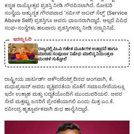
ಕನ್ನಡ ರಾಜ್ಯೋತ್ಸವ ಪ್ರಶಸ್ತಿ ನೀಡಿ ಗೌರವಿಸಲಾಗಿದೆ. ರೋಟರಿ
ಸಂಸ್ಥೆಯ ಅತ್ಯುನ್ನತ ಗೌರವವಾದ ‘ಸರ್ವಿಸ್ ಅಬವ್ ಸೆಲ್ಫ್’ (Service
Above Self) ಪ್ರಶಸ್ತಿಗೂ ಅವರು ಭಾಜನರಾಗಿದ್ದಾರೆ. ಅಲ್ಲದೆ ವಿವಿಧ
ಸಂಘ-ಸಂಸ್ಥೆಗಳು ಹಲವಾರು ಪ್ರಶಸ್ತಿಗಳನ್ನು ನೀಡಿ ಸನ್ಮಾನಿಸಿವೆ.
ಇದನ್ನು ಓದಿ
ರಾಜ್ಯದಲ್ಲಿ ಪಿಒಪಿ ಗಣೇಶ ಮೂರ್ತಿಗಳ ಉತ್ಪಾದನೆ ಹಾಗೂ
ಮಾರಾಟ ಸಂಪೂರ್ಣ ನಿಷೇಧ: ಮಾಲಿನ್ಯ ನಿಯಂತ್ರಣ
ಮಂಡಳಿ ಸುತ್ತೋಲೆ
ರಾಷ್ಟ್ರೀಯ ಚಾರ್ಟರ್ಡ್ ಅಕೌಂಟೆಂಟ್ಸ್ ದಿನದ ಅಂಗವಾಗಿ, ಕೆ.
ಮಧುಪ್ರಸಾದ್ ಅವರು ವೃತ್ತಿಪರತೆಯ ಜೊತೆಗೆ ಸಮಾಜಸೇವೆಯಲ್ಲೂ
ಇದೇ ಉತ್ಸಾಹ ಮತ್ತು ಬದ್ಧತೆಯೊಂದಿಗೆ ಮುಂದುವರಿಯಲಿ. ಅವರ
ಸೇವೆ ಮತ್ತಷ್ಟು ಜನರಿಗೆ ಪ್ರೇರಣೆಯಾಗಲಿ ಎಂದು ಮಿತ್ರ ಎಂ.ಕೆ.
ರವೀಂದ್ರ ಹೃತ್ಪೂರ್ವಕವಾಗಿ ಶುಭ ಹಾರೈಸಿದ್ದಾರೆ.