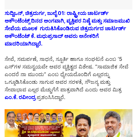
ಸುದ್ದಿಒನ್, ಚಿತ್ರದುರ್ಗ, ಜುಲೈ 01: ರಾಷ್ಟ್ರೀಯ ಚಾರ್ಟರ್ಡ್
ಅಕೌಂಟೆಂಟ್ಸ್ ದಿನದ ಅಂಗವಾಗಿ, ವೃತ್ತಿಪರ ನಿಷ್ಠೆ ಮತ್ತು ಸಮಾಜಮುಖಿ
ಸೇವೆಯ ಮೂಲಕ ಗುರುತಿಸಿಕೊಂಡಿರುವ ಚಿತ್ರದುರ್ಗದ ಚಾರ್ಟರ್ಡ್
ಅಕೌಂಟೆಂಟ್ ಕೆ. ಮಧುಪ್ರಸಾದ್ ಅವರು ಅನೇಕರಿಗೆ
ಮಾದರಿಯಾಗಿದ್ದಾರೆ.
ಸೇವೆ, ಸಮರ್ಪಣೆ, ಸಾಧನೆ, ಸ್ಪೂರ್ತಿ ಹಾಗೂ ಸಂಘಟನೆ ಎಂಬ ‘5
ಎಸ್’ಗಳ ಸಮನ್ವಯವೇ ಅವರ ವ್ಯಕ್ತಿತ್ವದ ವಿಶೇಷ. “ಸಾಮಾಜಿಕ ಸೇವೆ
ಎಂದರೆ ನಾ ಮುಂದು” ಎಂಬ ಧ್ಯೇಯದೊಂದಿಗೆ ಎಲ್ಲರನ್ನು
ಒಗ್ಗೂಡಿಸಿಕೊಂಡು ಸಾಗುವ ಅವರ ಸರಳತೆ, ಸೌಜನ್ಯ ಮತ್ತು
ಸೇವಾಭಾವ ಎಲ್ಲರ ಮೆಚ್ಚುಗೆಗೆ ಪಾತ್ರವಾಗಿದೆ ಎಂದು ಅವರ ಮಿತ್ರ
ಎಂ.ಕೆ. ರವೀಂದ್ರ
ಪ್ರಶಂಸಿಸಿದ್ದಾರೆ.