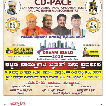
ಇದನ್ನು ಓದಿ