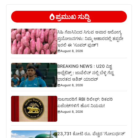
ಪ್ರಮುಖ ಸುದ್ದಿ
ಸಿಹಿ ಗೆಣಸಿನಿಂದ ಸಿಗುವ ಅಪಾರ ಆರೋಗ್ಯ
ಪ್ರಯೋಜನಗಳು: ನಿಮ್ಮ ಆಹಾರದಲ್ಲಿ ತಪ್ಪದೇ
ಇರಲಿ ಈ ‘ಸೂಪರ್ ಫುಡ್’!
August 8, 2026
BREAKING NEWS : U20 ವಿಶ್ವ
ಅಥ್ಲೆಟಿಕ್ಸ್‌ : ಜಾವೆಲಿನ್ ನಲ್ಲಿ ಬೆಳ್ಳಿ ಗೆದ್ದ
ಭಾರತದ ಆಶಿಶ್ ಯಾದವ್
August 8, 2026
ಸಾಲಗಾರರಿಗೆ RBI ರಿಲೀಫ್‌: ರಿಕವರಿ
ಏಜೆಂಟ್‌ಗಳಿಗೆ ಹೊಸ ನಿಯಮ!
August 8, 2026
23,731 ಕೋಟಿ ರೂ. ವೆಚ್ಚದ ‘ಗೋಬರ್ಧನ್’