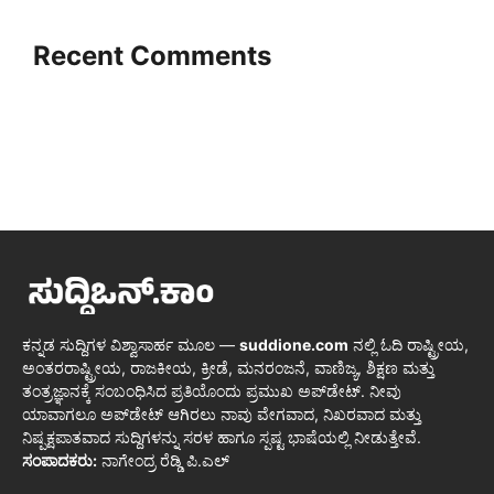
Recent Comments
ಕನ್ನಡ ಸುದ್ದಿಗಳ ವಿಶ್ವಾಸಾರ್ಹ ಮೂಲ —
suddione.com
ನಲ್ಲಿ ಓದಿ ರಾಷ್ಟ್ರೀಯ,
ಅಂತರರಾಷ್ಟ್ರೀಯ, ರಾಜಕೀಯ, ಕ್ರೀಡೆ, ಮನರಂಜನೆ, ವಾಣಿಜ್ಯ, ಶಿಕ್ಷಣ ಮತ್ತು
ತಂತ್ರಜ್ಞಾನಕ್ಕೆ ಸಂಬಂಧಿಸಿದ ಪ್ರತಿಯೊಂದು ಪ್ರಮುಖ ಅಪ್‌ಡೇಟ್. ನೀವು
ಯಾವಾಗಲೂ ಅಪ್‌ಡೇಟ್ ಆಗಿರಲು ನಾವು ವೇಗವಾದ, ನಿಖರವಾದ ಮತ್ತು
ನಿಷ್ಪಕ್ಷಪಾತವಾದ ಸುದ್ದಿಗಳನ್ನು ಸರಳ ಹಾಗೂ ಸ್ಪಷ್ಟ ಭಾಷೆಯಲ್ಲಿ ನೀಡುತ್ತೇವೆ.
ಸಂಪಾದಕರು:
ನಾಗೇಂದ್ರ ರೆಡ್ಡಿ ಪಿ.ಎಲ್