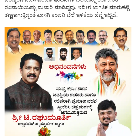
ರೂಪಾಯಿಯಷ್ಟು ದುಬಾರಿ ಮಾಡಿದ್ದವು. ಇದೀಗ ಜಾಗತಿಕ ಮಾರುಕಟ್ಟೆ
ತಣ್ಣಗಾಗುತ್ತಿದ್ದಂತೆ ಖಾಸಗಿ ಕಂಪನಿ ಬೆಲೆ ಇಳಿಕೆಯ ಹೆಜ್ಜೆ ಇಟ್ಟಿದೆ.