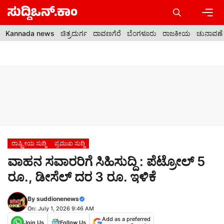
Skip
to
content
Men
Kannada news
ಚಿತ್ರದುರ್ಗ
ದಾವಣಗೆರೆ
ಬೆಂಗಳೂರು
ರಾಜಕೀಯ
ಚುನಾವಣೆ
ರಾಷ್ಟ್ರೀಯ ಸುದ್ದಿ
ಪ್ರಮುಖ ಸುದ್ದಿ
ವಾಹನ ಸವಾರರಿಗೆ ಸಿಹಿಸುದ್ದಿ : ಪೆಟ್ರೋಲ್ 5
ರೂ., ಡೀಸೆಲ್ ದರ 3 ರೂ. ಇಳಿಕೆ
By
suddionenews
On: July 1, 2026 9:46 AM
Add as a preferred
Join Us
Follow Us