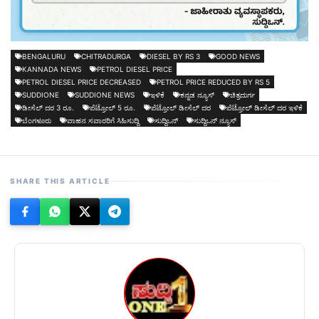
BENGALURU
CHITRADURGA
DIESEL BY RS 3
GOOD NEWS
KANNADA NEWS
PETROL DIESEL PRICE
PETROL DIESEL PRICE DECREASED
PETROL PRICE REDUCED BY RS 5
SUDDIONE
SUDDIONE NEWS
ಇಳಿಕೆ
ಕನ್ನಡ ನ್ಯೂಸ್
ಚಿತ್ರದುರ್ಗ
ಡೀಸೆಲ್ ದರ 3 ರೂ.
ಪೆಟ್ರೋಲ್ 5 ರೂ.
ಪೆಟ್ರೋಲ್ ಡೀಸೆಲ್ ದರ
ಪೆಟ್ರೋಲ್ ಡೀಸೆಲ್ ದರ ಇಳಿಕೆ
ಬೆಂಗಳೂರು
ವಾಹನ ಸವಾರರಿಗೆ ಸಿಹಿಸುದ್ದಿ
ಸುದ್ದಿಒನ್
ಸುದ್ದಿಒನ್ ನ್ಯೂಸ್
SHARE THIS ARTICLE