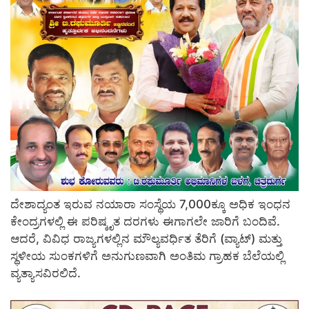
ದೇಶಾದ್ಯಂತ ಇರುವ ನಯಾರಾ ಸಂಸ್ಥೆಯ 7,000ಕ್ಕೂ ಅಧಿಕ ಇಂಧನ
ಕೇಂದ್ರಗಳಲ್ಲಿ ಈ ಪರಿಷ್ಕೃತ ದರಗಳು ಈಗಾಗಲೇ ಜಾರಿಗೆ ಬಂದಿವೆ.
ಆದರೆ, ವಿವಿಧ ರಾಜ್ಯಗಳಲ್ಲಿನ ಮೌಲ್ಯವರ್ಧಿತ ತೆರಿಗೆ (ವ್ಯಾಟ್) ಮತ್ತು
ಸ್ಥಳೀಯ ಸುಂಕಗಳಿಗೆ ಅನುಗುಣವಾಗಿ ಅಂತಿಮ ಗ್ರಾಹಕ ಬೆಲೆಯಲ್ಲಿ
ವ್ಯತ್ಯಾಸವಿರಲಿದೆ.