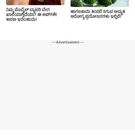
ನಿಮ್ಮ ಮೊಬೈಲ್ ಬ್ಯಾಟರಿ ಬೇಗ
ಹಾಗಲಕಾಯಿ ತಿಂದರೆ ಸಿಗುವ ಅದ್ಭುತ
ಖಾಲಿಯಾಗ್ತಿದೆಯಾ? ಈ ಆಪ್‌ಗಳೇ
ಆರೋಗ್ಯ ಪ್ರಯೋಜನಗಳು ಇಲ್ಲಿವೆ!
ಕಾರಣ ಇರಬಹುದು!
---Advertisement---