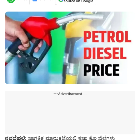
source on Google
---Advertisement---
ನವದೆಹಲಿ:
ಜಾಗತಿಕ ಮಾರುಕಟ್ಟೆಯಲ್ಲಿ ಕಚ್ಚಾ ತೈಲ ಬೆಲೆಗಳು