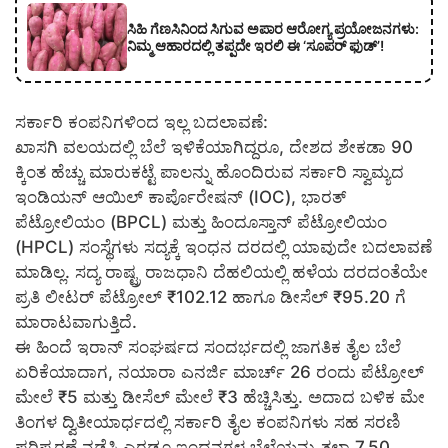
ಸಿಹಿ ಗೆಣಸಿನಿಂದ ಸಿಗುವ ಅಪಾರ ಆರೋಗ್ಯ ಪ್ರಯೋಜನಗಳು:
ನಿಮ್ಮ ಆಹಾರದಲ್ಲಿ ತಪ್ಪದೇ ಇರಲಿ ಈ ‘ಸೂಪರ್ ಫುಡ್’!
ಸರ್ಕಾರಿ ಕಂಪನಿಗಳಿಂದ ಇಲ್ಲ ಬದಲಾವಣೆ:
ಖಾಸಗಿ ವಲಯದಲ್ಲಿ ಬೆಲೆ ಇಳಿಕೆಯಾಗಿದ್ದರೂ, ದೇಶದ ಶೇಕಡಾ 90
ಕ್ಕಿಂತ ಹೆಚ್ಚು ಮಾರುಕಟ್ಟೆ ಪಾಲನ್ನು ಹೊಂದಿರುವ ಸರ್ಕಾರಿ ಸ್ವಾಮ್ಯದ
ಇಂಡಿಯನ್ ಆಯಿಲ್ ಕಾರ್ಪೊರೇಷನ್ (IOC), ಭಾರತ್
ಪೆಟ್ರೋಲಿಯಂ (BPCL) ಮತ್ತು ಹಿಂದೂಸ್ತಾನ್ ಪೆಟ್ರೋಲಿಯಂ
(HPCL) ಸಂಸ್ಥೆಗಳು ಸದ್ಯಕ್ಕೆ ಇಂಧನ ದರದಲ್ಲಿ ಯಾವುದೇ ಬದಲಾವಣೆ
ಮಾಡಿಲ್ಲ. ಸದ್ಯ ರಾಷ್ಟ್ರ ರಾಜಧಾನಿ ದೆಹಲಿಯಲ್ಲಿ ಹಳೆಯ ದರದಂತೆಯೇ
ಪ್ರತಿ ಲೀಟರ್ ಪೆಟ್ರೋಲ್ ₹102.12 ಹಾಗೂ ಡೀಸೆಲ್ ₹95.20 ಗೆ
ಮಾರಾಟವಾಗುತ್ತಿದೆ.
ಈ ಹಿಂದೆ ಇರಾನ್ ಸಂಘರ್ಷದ ಸಂದರ್ಭದಲ್ಲಿ ಜಾಗತಿಕ ತೈಲ ಬೆಲೆ
ಏರಿಕೆಯಾದಾಗ, ನಯಾರಾ ಎನರ್ಜಿ ಮಾರ್ಚ್ 26 ರಂದು ಪೆಟ್ರೋಲ್
ಮೇಲೆ ₹5 ಮತ್ತು ಡೀಸೆಲ್ ಮೇಲೆ ₹3 ಹೆಚ್ಚಿಸಿತ್ತು. ಅದಾದ ಬಳಿಕ ಮೇ
ತಿಂಗಳ ದ್ವಿತೀಯಾರ್ಧದಲ್ಲಿ ಸರ್ಕಾರಿ ತೈಲ ಕಂಪನಿಗಳು ಸಹ ಸರಣಿ
ಪರಿಷ್ಕರಣೆ ನಡೆಸಿ ಎರಡೂ ಇಂಧನಗಳ ಬೆಲೆಯನ್ನು ತಲಾ 7.50