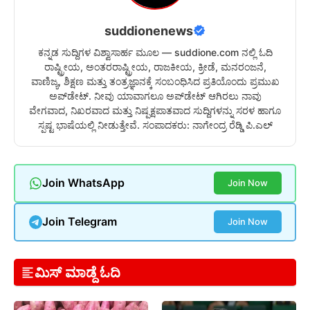
suddionenews
ಕನ್ನಡ ಸುದ್ದಿಗಳ ವಿಶ್ವಾಸಾರ್ಹ ಮೂಲ — suddione.com ನಲ್ಲಿ ಓದಿ
ರಾಷ್ಟ್ರೀಯ, ಅಂತರರಾಷ್ಟ್ರೀಯ, ರಾಜಕೀಯ, ಕ್ರೀಡೆ, ಮನರಂಜನೆ,
ವಾಣಿಜ್ಯ, ಶಿಕ್ಷಣ ಮತ್ತು ತಂತ್ರಜ್ಞಾನಕ್ಕೆ ಸಂಬಂಧಿಸಿದ ಪ್ರತಿಯೊಂದು ಪ್ರಮುಖ
ಅಪ್‌ಡೇಟ್. ನೀವು ಯಾವಾಗಲೂ ಅಪ್‌ಡೇಟ್ ಆಗಿರಲು ನಾವು
ವೇಗವಾದ, ನಿಖರವಾದ ಮತ್ತು ನಿಷ್ಪಕ್ಷಪಾತವಾದ ಸುದ್ದಿಗಳನ್ನು ಸರಳ ಹಾಗೂ
ಸ್ಪಷ್ಟ ಭಾಷೆಯಲ್ಲಿ ನೀಡುತ್ತೇವೆ. ಸಂಪಾದಕರು: ನಾಗೇಂದ್ರ ರೆಡ್ಡಿ ಪಿ.ಎಲ್
Join WhatsApp
Join Now
Join Telegram
Join Now
ಮಿಸ್ ಮಾಡ್ದೆ ಓದಿ