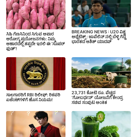
BREAKING NEWS : U20 ವಿಶ್ವ
ಸಿಹಿ ಗೆಣಸಿನಿಂದ ಸಿಗುವ ಅಪಾರ
ಅಥ್ಲೆಟಿಕ್ಸ್‌ : ಜಾವೆಲಿನ್ ನಲ್ಲಿ ಬೆಳ್ಳಿ ಗೆದ್ದ
ಆರೋಗ್ಯ ಪ್ರಯೋಜನಗಳು: ನಿಮ್ಮ
ಭಾರತದ ಆಶಿಶ್ ಯಾದವ್
ಆಹಾರದಲ್ಲಿ ತಪ್ಪದೇ ಇರಲಿ ಈ ‘ಸೂಪರ್
ಫುಡ್’!
23,731 ಕೋಟಿ ರೂ. ವೆಚ್ಚದ
ಸಾಲಗಾರರಿಗೆ RBI ರಿಲೀಫ್‌: ರಿಕವರಿ
‘ಗೋಬರ್ಧನ್’ ಯೋಜನೆಗೆ ಕೇಂದ್ರ
ಏಜೆಂಟ್‌ಗಳಿಗೆ ಹೊಸ ನಿಯಮ!
ಸಚಿವ ಸಂಪುಟ ಅಂಕಿತ