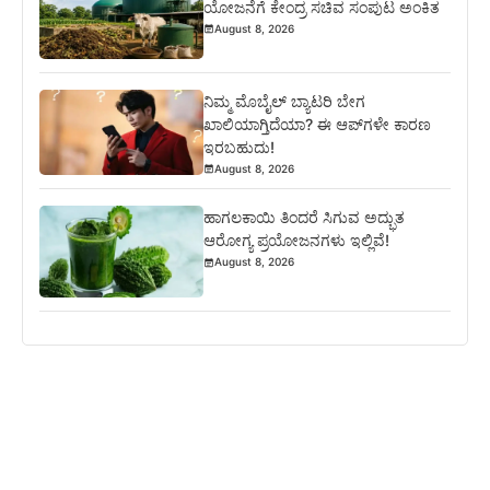
ಯೋಜನೆಗೆ ಕೇಂದ್ರ ಸಚಿವ ಸಂಪುಟ ಅಂಕಿತ
August 8, 2026
ನಿಮ್ಮ ಮೊಬೈಲ್ ಬ್ಯಾಟರಿ ಬೇಗ
ಖಾಲಿಯಾಗ್ತಿದೆಯಾ? ಈ ಆಪ್‌ಗಳೇ ಕಾರಣ
ಇರಬಹುದು!
August 8, 2026
ಹಾಗಲಕಾಯಿ ತಿಂದರೆ ಸಿಗುವ ಅದ್ಭುತ
ಆರೋಗ್ಯ ಪ್ರಯೋಜನಗಳು ಇಲ್ಲಿವೆ!
August 8, 2026