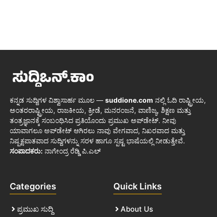
ಕನ್ನಡ ಸುದ್ದಿಗಳ ವಿಶ್ವಾಸಾರ್ಹ ಮೂಲ —
suddione.com
ನಲ್ಲಿ ಓದಿ ರಾಷ್ಟ್ರೀಯ,
ಅಂತರರಾಷ್ಟ್ರೀಯ, ರಾಜಕೀಯ, ಕ್ರೀಡೆ, ಮನರಂಜನೆ, ವಾಣಿಜ್ಯ, ಶಿಕ್ಷಣ ಮತ್ತು
ತಂತ್ರಜ್ಞಾನಕ್ಕೆ ಸಂಬಂಧಿಸಿದ ಪ್ರತಿಯೊಂದು ಪ್ರಮುಖ ಅಪ್‌ಡೇಟ್. ನೀವು
ಯಾವಾಗಲೂ ಅಪ್‌ಡೇಟ್ ಆಗಿರಲು ನಾವು ವೇಗವಾದ, ನಿಖರವಾದ ಮತ್ತು
ನಿಷ್ಪಕ್ಷಪಾತವಾದ ಸುದ್ದಿಗಳನ್ನು ಸರಳ ಹಾಗೂ ಸ್ಪಷ್ಟ ಭಾಷೆಯಲ್ಲಿ ನೀಡುತ್ತೇವೆ.
ಸಂಪಾದಕರು:
ನಾಗೇಂದ್ರ ರೆಡ್ಡಿ ಪಿ.ಎಲ್
Categories
Quick Links
ಪ್ರಮುಖ ಸುದ್ದಿ
About Us