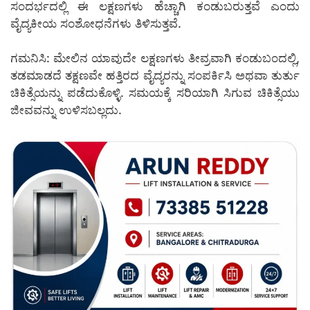
ಸಂದರ್ಭದಲ್ಲಿ ಈ ಲಕ್ಷಣಗಳು ಹೆಚ್ಚಾಗಿ ಕಂಡುಬರುತ್ತವೆ ಎಂದು
ವೈದ್ಯಕೀಯ ಸಂಶೋಧನೆಗಳು ತಿಳಿಸುತ್ತವೆ.
ಗಮನಿಸಿ: ಮೇಲಿನ ಯಾವುದೇ ಲಕ್ಷಣಗಳು ತೀವ್ರವಾಗಿ ಕಂಡುಬಂದಲ್ಲಿ,
ತಡಮಾಡದೆ ತಕ್ಷಣವೇ ಹತ್ತಿರದ ವೈದ್ಯರನ್ನು ಸಂಪರ್ಕಿಸಿ ಅಥವಾ ತುರ್ತು
ಚಿಕಿತ್ಸೆಯನ್ನು ಪಡೆದುಕೊಳ್ಳಿ. ಸಮಯಕ್ಕೆ ಸರಿಯಾಗಿ ಸಿಗುವ ಚಿಕಿತ್ಸೆಯು
ಜೀವವನ್ನು ಉಳಿಸಬಲ್ಲದು.