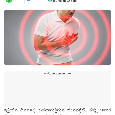
source on Google
---Advertisement---
ಇತ್ತೀಚಿನ ದಿನಗಳಲ್ಲಿ ಬದಲಾಗುತ್ತಿರುವ ಜೀವನಶೈಲಿ, ತಪ್ಪು ಆಹಾರ