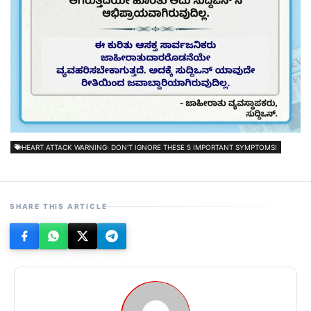
HEART ATTACK WARNING: DON'T IGNORE THESE 5 IMPORTANT SYMPTOMS!
SHARE THIS ARTICLE