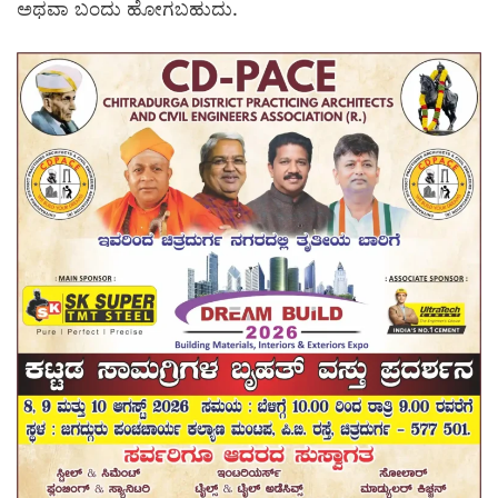
ಅಥವಾ ಬಂದು ಹೋಗಬಹುದು.