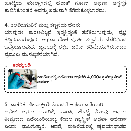
ಹೊಟ್ಟೆಯ ಮೇಲ್ಭಾಗದಲ್ಲಿ ಹಠಾತ್ ನೋವು ಅಥವಾ ಅಸ್ವಸ್ಥತೆ
ಕಾಣಿಸಿಕೊಂಡರೆ ಅದನ್ನು ಲಘುವಾಗಿ ತೆಗೆದುಕೊಳ್ಳಬಾರದು.
4. ತಲೆತಿರುಗುವಿಕೆ ಮತ್ತು ತಣ್ಣನೆಯ ಬೆವರು
ಯಾವುದೇ ಕಾರಣವಿಲ್ಲದೆ ಇದ್ದಕ್ಕಿದ್ದಂತೆ ತಲೆತಿರುಗುವುದು, ಪ್ರಜ್ಞೆ
ತಪ್ಪಿದಂತಾಗುವುದು ಅಥವಾ ದೇಹ ಪೂರ್ತಿ ತಣ್ಣನೆಯ ಬೆವರಿನಿಂದ
ಒದ್ದೆಯಾಗುವುದು ಹೃದಯಕ್ಕೆ ರಕ್ತದ ಹರಿವು ಕಡಿಮೆಯಾಗಿರುವುದರ
ಪ್ರಮುಖ ಮುನ್ಸೂಚನೆಯಾಗಿದೆ.
ಇದನ್ನು ಓದಿ
ಕಾಂಗೋದಲ್ಲಿ ಎಬೋಲಾ ಆರ್ಭಟ: 4,000ಕ್ಕೂ ಹೆಚ್ಚು ಕೇಸ್
ದಾಖಲು.!
5. ವಾಕರಿಕೆ, ಜೀರ್ಣಕ್ರಿಯೆ ತೊಂದರೆ ಅಥವಾ ಎದೆಯುರಿ
ಅನೇಕ ಜನರು ವಾಕರಿಕೆ, ವಾಂತಿ, ಹೊಟ್ಟೆ ನೋವು ಅಥವಾ
ತೀವ್ರವಾದ ಎದೆಯುರಿಯನ್ನು ಕೇವಲ ಗ್ಯಾಸ್ಟ್ರಿಕ್ ಅಥವಾ ಅಜೀರ್ಣ
ಎಂದು ಭಾವಿಸುತ್ತಾರೆ. ಆದರೆ, ಮಹಿಳೆಯರಲ್ಲಿ ಹೃದಯಾಘಾತದ