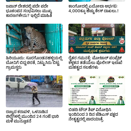
ಕಾಂಗೋದಲ್ಲಿ ಎಬೋಲಾ ಆರ್ಭಟ:
ಜಪಾನ್ ದೇಶದಲ್ಲಿ ಪದೇ ಪದೇ
4,000ಕ್ಕೂ ಹೆಚ್ಚು ಕೇಸ್ ದಾಖಲು.!
ಭೂಕಂಪನ ಸಂಭವಿಸಲು ಮುಖ್ಯ
ಕಾರಣಗಳೇನು? ಇಲ್ಲಿದೆ ಮಾಹಿತಿ
ಹಿರಿಯೂರು: ಸೂರಗೊಂಡನಹಳ್ಳಿಯಲ್ಲಿ
ರೈತರ ಗಮನಕ್ಕೆ: ಮೋಟಾರ್ ಪಂಪ್ಸೆಟ್
ಬೋನಿಗೆ ಬಿದ್ದ ಚಿರತೆ, ನಿಟ್ಟುಸಿರು ಬಿಟ್ಟ
ಕಳ್ಳತನ ತಡೆಯಲು ಪೊಲೀಸ್ ಇಲಾಖೆ
ಗ್ರಾಮಸ್ಥರು
ಮಹತ್ವದ ಸಲಹೆಗಳು
ಬಿಡದಿ ಟೌನ್ ಶಿಪ್ ವಿರೋಧಿಸಿ
ರಾಜ್ಯದ ಕರಾವಳಿ, ಒಳನಾಡಿನ
ಇಂದಿನಿಂದ 3 ದಿನ ಜೆಡಿಎಸ್ ಪಕ್ಷದ
ಜಿಲ್ಲೆಗಳಲ್ಲಿ ಮುಂದಿನ 24 ಗಂಟೆ ಭಾರಿ
ನೇತೃತ್ವದಲ್ಲಿ ಪಾದಯಾತ್ರೆ
ಮಳೆ ಮುನ್ಸೂಚನೆ