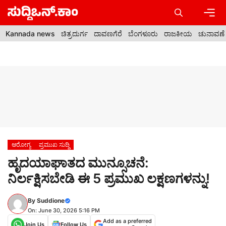
Skip
to
content
Men
Kannada news
ಚಿತ್ರದುರ್ಗ
ದಾವಣಗೆರೆ
ಬೆಂಗಳೂರು
ರಾಜಕೀಯ
ಚುನಾವಣೆ
ಆರೋಗ್ಯ
ಪ್ರಮುಖ ಸುದ್ದಿ
ಹೃದಯಾಘಾತದ ಮುನ್ಸೂಚನೆ:
ನಿರ್ಲಕ್ಷಿಸಬೇಡಿ ಈ 5 ಪ್ರಮುಖ ಲಕ್ಷಣಗಳನ್ನು!
By
Suddione
On: June 30, 2026 5:16 PM
Add as a preferred
Join Us
Follow Us