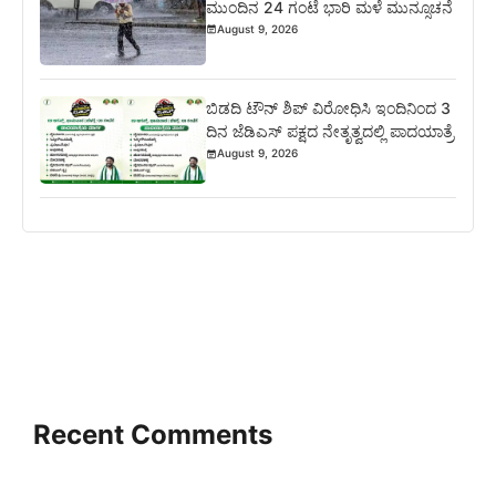
ಮುಂದಿನ 24 ಗಂಟೆ ಭಾರಿ ಮಳೆ ಮುನ್ಸೂಚನೆ
August 9, 2026
ಬಿಡದಿ ಟೌನ್ ಶಿಪ್ ವಿರೋಧಿಸಿ ಇಂದಿನಿಂದ 3
ದಿನ ಜೆಡಿಎಸ್ ಪಕ್ಷದ ನೇತೃತ್ವದಲ್ಲಿ ಪಾದಯಾತ್ರೆ
August 9, 2026
Recent Comments