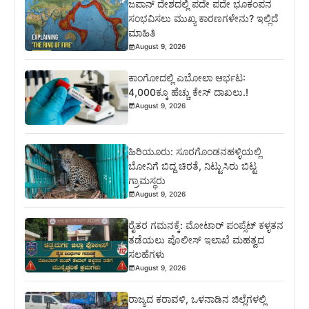
ಜಪಾನ್ ದೇಶದಲ್ಲಿ ಪದೇ ಪದೇ ಭೂಕಂಪನ
ಸಂಭವಿಸಲು ಮುಖ್ಯ ಕಾರಣಗಳೇನು? ಇಲ್ಲಿದೆ
ಮಾಹಿತಿ
August 9, 2026
ಕಾಂಗೋದಲ್ಲಿ ಎಬೋಲಾ ಆರ್ಭಟ:
4,000ಕ್ಕೂ ಹೆಚ್ಚು ಕೇಸ್ ದಾಖಲು.!
August 9, 2026
ಹಿರಿಯೂರು: ಸೂರಗೊಂಡನಹಳ್ಳಿಯಲ್ಲಿ
ಬೋನಿಗೆ ಬಿದ್ದ ಚಿರತೆ, ನಿಟ್ಟುಸಿರು ಬಿಟ್ಟ
ಗ್ರಾಮಸ್ಥರು
August 9, 2026
ರೈತರ ಗಮನಕ್ಕೆ: ಮೋಟಾರ್ ಪಂಪ್ಸೆಟ್ ಕಳ್ಳತನ
ತಡೆಯಲು ಪೊಲೀಸ್ ಇಲಾಖೆ ಮಹತ್ವದ
ಸಲಹೆಗಳು
August 9, 2026
ರಾಜ್ಯದ ಕರಾವಳಿ, ಒಳನಾಡಿನ ಜಿಲ್ಲೆಗಳಲ್ಲಿ