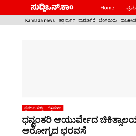
Skip
Home
ಪ್ರಮು
to
content
Kannada news
ಚಿತ್ರದುರ್ಗ
ದಾವಣಗೆರೆ
ಬೆಂಗಳೂರು
ರಾಜಕೀ
ಪ್ರಮುಖ ಸುದ್ದಿ
ಚಿತ್ರದುರ್ಗ
ಧನ್ವಂತರಿ ಆಯುರ್ವೇದ ಚಿಕಿತ್ಸಾಲಯ
ಆರೋಗ್ಯದ ಭರವಸೆ