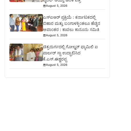
August 5, 2026
ಎಸ್‍ಐಆರ್ ಪ್ರಕ್ರಿಯೆ : ಕರ್ನಾಟಕದಲ್ಲಿ
ಬಿಹಾರ ಮತ್ತು ಬಂಗಾಳಕ್ಕಿಂತಲೂ ಹೆಚ್ಚಿನ
ಅವಾಂತರ : ಕಾವಲು ಕಾನೂನು ಸಮಿತಿ
August 5, 2026
ಚಿತ್ರದುರ್ಗದಲ್ಲಿ ಗೋಲ್ಡನ್ ಫ್ಯಾಮಿಲಿ ಐ
ಪಾರ್ಲರ್ ಸ್ಪಾ ಉದ್ಘಾಟಿಸಿದ
ಕೆ.ಎಸ್.ಈಶ್ವರಪ್ಪ
August 5, 2026