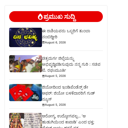
ಪ್ರಮುಖ ಸುದ್ದಿ
ಈ ರಾಶಿಯವರು ಒಬ್ಬರಿಗೆ ತುಂಬಾ
ನಂಬಿದ್ದೀರಿ
August 6, 2026
ಚಿತ್ರದುರ್ಗ ಜಿಲ್ಲೆಯನ್ನು
ಅಭಿವೃದ್ದಿಪಡಿಸುವುದು ನನ್ನ ಗುರಿ : ಸಚಿವ
ಟಿ. ರಘುಮೂರ್ತಿ
August 5, 2026
ಜಿಯೋದಿಂದ ಇಂಡಿಪೆಂಡೆನ್ಸ್ ಡೇ
ಆಫರ್: ಜಿಯೋ ಬಳಕೆದಾರರಿಗೆ ಗುಡ್
ನ್ಯೂಸ್
August 5, 2026
ಆರೋಗ್ಯ, ಉದ್ಯೋಗವಲ್ಲ… ‘ಆ
ಹುಡುಗಿಯಿಂದ ಕಾಪಾಡಿ’ ಎಂದ ಭಕ್ತ;
ವೈರಲ್ ಆಯ್ತು ಹರಕೆ ಪತ್ರ