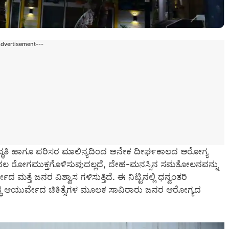
Advertisement---
ಧತಿ ಹಾಗೂ ಪರಿಸರ ಮಾಲಿನ್ಯದಿಂದ ಅನೇಕ ದೀರ್ಘಕಾಲದ ಆರೋಗ್ಯ
ನು ಕೇವಲ ರೋಗಮುಕ್ತಗೊಳಿಸುವುದಲ್ಲದೆ, ದೇಹ-ಮನಸ್ಸಿನ ಸಮತೋಲನವನ್ನು
ತೆ ಜನರ ವಿಶ್ವಾಸ ಗಳಿಸುತ್ತಿದೆ. ಈ ನಿಟ್ಟಿನಲ್ಲಿ ಧನ್ವಂತರಿ
್ಧ ಆಯುರ್ವೇದ ಚಿಕಿತ್ಸೆಗಳ ಮೂಲಕ ಸಾವಿರಾರು ಜನರ ಆರೋಗ್ಯದ