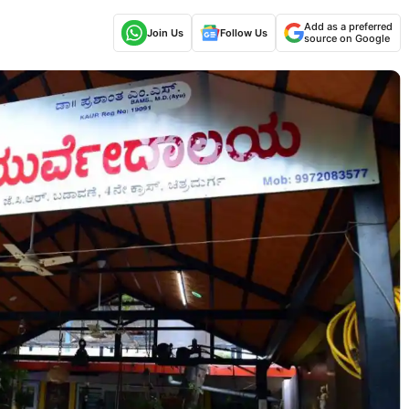
Add as a preferred
Join Us
Follow Us
source on Google