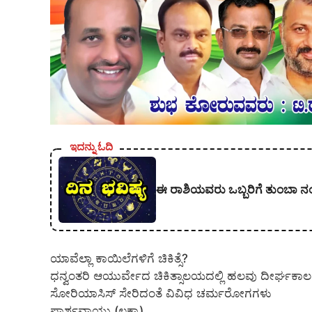
ಇದನ್ನು ಓದಿ
ಈ ರಾಶಿಯವರು ಒಬ್ಬರಿಗೆ ತುಂಬಾ ನಂಬ
ಯಾವೆಲ್ಲಾ ಕಾಯಿಲೆಗಳಿಗೆ ಚಿಕಿತ್ಸೆ?
ಧನ್ವಂತರಿ ಆಯುರ್ವೇದ ಚಿಕಿತ್ಸಾಲಯದಲ್ಲಿ ಹಲವು ದೀರ್ಘಕಾಲದ ಹ
ಸೋರಿಯಾಸಿಸ್ ಸೇರಿದಂತೆ ವಿವಿಧ ಚರ್ಮರೋಗಗಳು
ಪಾರ್ಶ್ವವಾಯು (ಲಕ್ವಾ)