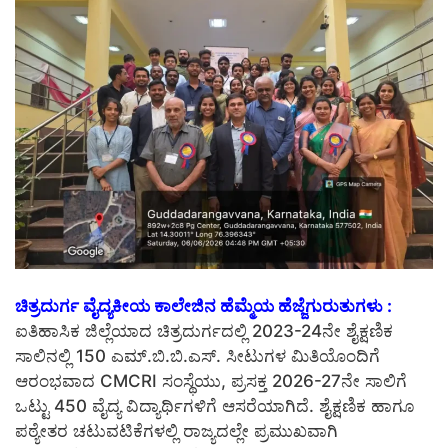
ಚಿತ್ರದುರ್ಗ ವೈದ್ಯಕೀಯ ಕಾಲೇಜಿನ ಹೆಮ್ಮೆಯ ಹೆಜ್ಜೆಗುರುತುಗಳು :
ಐತಿಹಾಸಿಕ ಜಿಲ್ಲೆಯಾದ ಚಿತ್ರದುರ್ಗದಲ್ಲಿ 2023-24ನೇ ಶೈಕ್ಷಣಿಕ
ಸಾಲಿನಲ್ಲಿ 150 ಎಮ್.ಬಿ.ಬಿ.ಎಸ್. ಸೀಟುಗಳ ಮಿತಿಯೊಂದಿಗೆ
ಆರಂಭವಾದ CMCRI ಸಂಸ್ಥೆಯು, ಪ್ರಸಕ್ತ 2026-27ನೇ ಸಾಲಿಗೆ
ಒಟ್ಟು 450 ವೈದ್ಯ ವಿದ್ಯಾರ್ಥಿಗಳಿಗೆ ಆಸರೆಯಾಗಿದೆ. ಶೈಕ್ಷಣಿಕ ಹಾಗೂ
ಪಠ್ಯೇತರ ಚಟುವಟಿಕೆಗಳಲ್ಲಿ ರಾಜ್ಯದಲ್ಲೇ ಪ್ರಮುಖವಾಗಿ