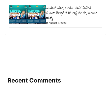
ಕಾಮನ್ ವೆಲ್ತ್ ಕಂಚಿನ ಪದಕ ವಿಜೇತೆ
ಕೆ.ಎಸ್.ಶಿಲ್ಪಾಗೆ ₹15 ಲಕ್ಷ ನಗದು, ಸರ್ಕಾರಿ
ಹುದ್ದೆ!
August 7, 2026
Recent Comments