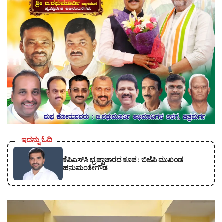
ಇದನ್ನು ಓದಿ
ಕೆಪಿಎಸ್‍ಸಿ ಭ್ರಷ್ಟಾಚಾರದ ಕೂಪ : ಬಿಜೆಪಿ ಮುಖಂಡ
ಹನುಮಂತೇಗೌಡ