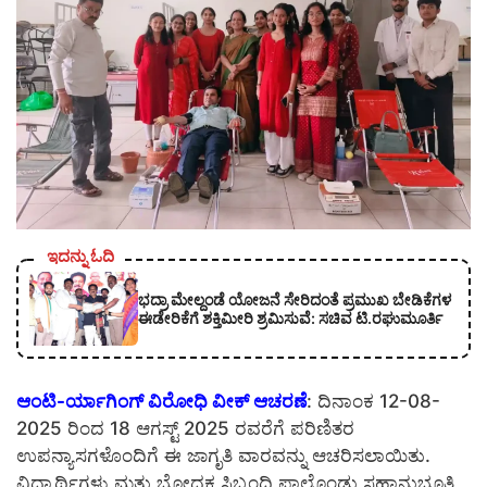
ಇದನ್ನು ಓದಿ
ಭದ್ರಾ ಮೇಲ್ದಂಡೆ ಯೋಜನೆ ಸೇರಿದಂತೆ ಪ್ರಮುಖ ಬೇಡಿಕೆಗಳ
ಈಡೇರಿಕೆಗೆ ಶಕ್ತಿಮೀರಿ ಶ್ರಮಿಸುವೆ: ಸಚಿವ ಟಿ.ರಘುಮೂರ್ತಿ
ಆಂಟಿ-ರ್ಯಾಗಿಂಗ್ ವಿರೋಧಿ ವೀಕ್ ಆಚರಣೆ
: ದಿನಾಂಕ 12-08-
2025 ರಿಂದ 18 ಆಗಸ್ಟ್ 2025 ರವರೆಗೆ ಪರಿಣಿತರ
ಉಪನ್ಯಾಸಗಳೊಂದಿಗೆ ಈ ಜಾಗೃತಿ ವಾರವನ್ನು ಆಚರಿಸಲಾಯಿತು.
ವಿದ್ಯಾರ್ಥಿಗಳು ಮತ್ತು ಬೋಧಕ ಸಿಬ್ಬಂದಿ ಪಾಲ್ಗೊಂಡು ಸಹಾನುಭೂತಿ