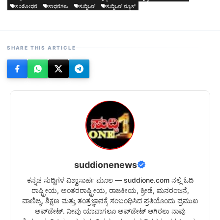
ಸಂಶೋಧನೆ
ಸಾಧನೆಗಳು
ಸುದ್ದಿಒನ್
ಸುದ್ದಿಒನ್ ನ್ಯೂಸ್
SHARE THIS ARTICLE
suddionenews
ಕನ್ನಡ ಸುದ್ದಿಗಳ ವಿಶ್ವಾಸಾರ್ಹ ಮೂಲ — suddione.com ನಲ್ಲಿ ಓದಿ
ರಾಷ್ಟ್ರೀಯ, ಅಂತರರಾಷ್ಟ್ರೀಯ, ರಾಜಕೀಯ, ಕ್ರೀಡೆ, ಮನರಂಜನೆ,
ವಾಣಿಜ್ಯ, ಶಿಕ್ಷಣ ಮತ್ತು ತಂತ್ರಜ್ಞಾನಕ್ಕೆ ಸಂಬಂಧಿಸಿದ ಪ್ರತಿಯೊಂದು ಪ್ರಮುಖ
ಅಪ್‌ಡೇಟ್. ನೀವು ಯಾವಾಗಲೂ ಅಪ್‌ಡೇಟ್ ಆಗಿರಲು ನಾವು