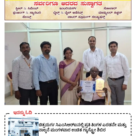
ಇದನ್ನು ಓದಿ
ಚಿತ್ರದುರ್ಗ ಸಿಎಂಸಿಆರ್‍ಐನಲ್ಲಿ ಪ್ರತಿ ತಿಂಗಳ ಎರಡನೇ ಮತ್ತು
ನಾಲ್ಕನೆ ಮಂಗಳವಾರ ಉಚಿತ ಗ್ಯಾಸ್ಟ್ರೋ ಶಿಬಿರ