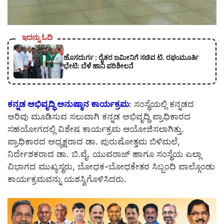
ಇದನ್ನು ಓದಿ
ಹೊಸದುರ್ಗ : ರೈತರ ಜಮೀನಿಗೆ ಸಚಿವ ಟಿ. ರಘುಮೂರ್ತಿ
ಭೇಟಿ: ಬೆಳೆ ಹಾನಿ ಪರಿಶೀಲನೆ
ಕನ್ನಡ ಅಭಿವೃದ್ಧಿ ಅನುಷ್ಠಾನ ಕಾರ್ಯಕ್ರಮ
: ಸಂಸ್ಥೆಯಲ್ಲಿ ಕನ್ನಡದ
ಅರಿವು ಮೂಡಿಸುವ ಸಲುವಾಗಿ ಕನ್ನಡ ಅಭಿವೃದ್ಧಿ ಪ್ರಾಧಿಕಾರದ
ಸಹಯೋಗದಲ್ಲಿ ವಿಶೇಷ ಕಾರ್ಯಕ್ರಮ ಆಯೋಜಿಸಲಾಗಿತ್ತು.
ಪ್ರಾಧಿಕಾರದ ಅಧ್ಯಕ್ಷರಾದ ಡಾ. ಪುರುಷೋತ್ತಮ ಬಿಳಿಮಲೆ,
ನಿರ್ದೇಶಕರಾದ ಡಾ. ಬಿ.ವೈ. ಯುವರಾಜ್ ಹಾಗೂ ಸಂಸ್ಥೆಯ ಎಲ್ಲಾ
ವಿಭಾಗದ ಮುಖ್ಯಸ್ಥರು, ಬೋಧಕ-ಬೋಧಕೇತರ ಸಿಬ್ಬಂದಿ ಪಾಲ್ಗೊಂಡು
ಕಾರ್ಯಕ್ರಮವನ್ನು ಯಶಸ್ವಿಗೊಳಿಸಿದರು.