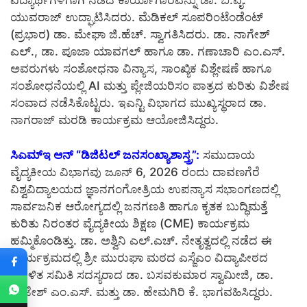
ವಿದ್ಯಾರ್ಥಿಗಳಿಗಾಗಿ ನಡೆದ ಕಾರ್ಯಾಗಾರವನ್ನು ಡಾ. ಬಿ.ವೈ.
ಯುವರಾಜ್ ಉದ್ಘಾಟಿಸಿದರು. ಮೆಡಿಕಲ್ ಸೂಪರಿಂಟೆಂಡೆಂಟ್
(ಪ್ರಭಾರ) ಡಾ. ಮೇಘಾ ಜಿ.ಹೆಚ್. ಸ್ವಾಗತಿಸಿದರು. ಡಾ. ನಾಗೇಶ್
ಎಲ್., ಡಾ. ಪೂಜಾ ಯಾವಗಲ್ ಹಾಗೂ ಡಾ. ಗಣಾಚಾರಿ ಎಂ.ಎಸ್.
ಅವರುಗಳು ಸಂಶೋಧನಾ ವಿನ್ಯಾಸ, ಸಾಂಖ್ಯಿಕ ವಿಶ್ಲೇಷಣೆ ಹಾಗೂ
ಸಂಶೋಧನೆಯಲ್ಲಿ AI ಮತ್ತು ಪ್ಲೇಜಿಯರಿಸಂ ಪಾತ್ರದ ಕುರಿತು ವಿಶೇಷ
ಸಂವಾದ ನಡೆಸಿಕೊಟ್ಟರು. ಇಎನ್ಟಿ ವಿಭಾಗದ ಮುಖ್ಯಸ್ಥರಾದ ಡಾ.
ನಾಗರಾಜ್ ಮರಡಿ ಕಾರ್ಯಕ್ರಮ ಆಯೋಜಿಸಿದ್ದರು.
ಸಿಎಮ್ಇ ಆನ್ “ಡಿಜಿಟಲ್ ಜನಸಂಖ್ಯಾಶಾಸ್ತ್ರ”:
ಸಮುದಾಯ
ವೈದ್ಯಕೀಯ ವಿಭಾಗವು ಜೂನ್ 6, 2026 ರಂದು ದಾವಣಗೆರೆ
ವಿಶ್ವವಿದ್ಯಾಲಯದ ಜ್ಞಾನಗಂಗೋತ್ರಿಯ ಉಪನ್ಯಾಸ ಸಭಾಂಗಣದಲ್ಲಿ
ಸಾರ್ವಜನಿಕ ಆರೋಗ್ಯದಲ್ಲಿ ಜನಗಣತಿ ಹಾಗೂ ಕೃತಕ ಬುದ್ಧಿಮತ್ತೆ
ಕುರಿತು ನಿರಂತರ ವೈದ್ಯಕೀಯ ಶಿಕ್ಷಣ (CME) ಕಾರ್ಯಕ್ರಮ
ಹಮ್ಮಿಕೊಂಡಿತ್ತು. ಡಾ. ಅಶ್ವಿನಿ ಎಲ್.ಎಚ್. ನೇತೃತ್ವದಲ್ಲಿ ನಡೆದ ಈ
ಕಾರ್ಯಕ್ರಮದಲ್ಲಿ ಶ್ರೀ ಮುರುಘಾ ಮಠದ ಎಸ್ಜೆಎಂ ವಿದ್ಯಾಪೀಠದ
ಆಡಳಿತ ಸಮಿತಿ ಸದಸ್ಯರಾದ ಡಾ. ಬಸವಕುಮಾರ ಸ್ವಾಮೀಜಿ, ಡಾ.
ರಾಜೇಶ್ ಎಂ.ಎಸ್. ಮತ್ತು ಡಾ. ಹೇಮಗಿರಿ ಕೆ. ಭಾಗವಹಿಸಿದ್ದರು.