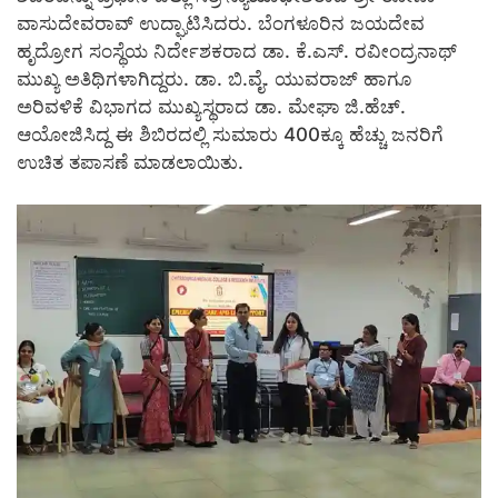
ವಾಸುದೇವರಾವ್ ಉದ್ಘಾಟಿಸಿದರು. ಬೆಂಗಳೂರಿನ ಜಯದೇವ
ಹೃದ್ರೋಗ ಸಂಸ್ಥೆಯ ನಿರ್ದೇಶಕರಾದ ಡಾ. ಕೆ.ಎಸ್. ರವೀಂದ್ರನಾಥ್
ಮುಖ್ಯ ಅತಿಥಿಗಳಾಗಿದ್ದರು. ಡಾ. ಬಿ.ವೈ. ಯುವರಾಜ್ ಹಾಗೂ
ಅರಿವಳಿಕೆ ವಿಭಾಗದ ಮುಖ್ಯಸ್ಥರಾದ ಡಾ. ಮೇಘಾ ಜಿ.ಹೆಚ್.
ಆಯೋಜಿಸಿದ್ದ ಈ ಶಿಬಿರದಲ್ಲಿ ಸುಮಾರು 400ಕ್ಕೂ ಹೆಚ್ಚು ಜನರಿಗೆ
ಉಚಿತ ತಪಾಸಣೆ ಮಾಡಲಾಯಿತು.