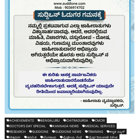
ACHIEVEMENTS
BENGALURU
CHITRADURGA
CMCRI
DOCTOR'S DAY SPECIAL
KANNADA NEWS
MEDICAL SERVICES
RESEARCH
SUDDIONE
SUDDIONE NEWS
TRAINING
ಕನ್ನಡ ನ್ಯೂಸ್
ಚಿತ್ರದುರ್ಗ
ತರಬೇತಿ
ಬೆಂಗಳೂರು
ವೈದ್ಯಕೀಯ ಸೇವೆ
ವೈದ್ಯರ ದಿನಾಚರಣೆ ವಿಶೇಷ