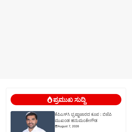
ಪ್ರಮುಖ ಸುದ್ದಿ
ಕೆಪಿಎಸ್‍ಸಿ ಭ್ರಷ್ಟಾಚಾರದ ಕೂಪ : ಬಿಜೆಪಿ
ಮುಖಂಡ ಹನುಮಂತೇಗೌಡ
August 7, 2026