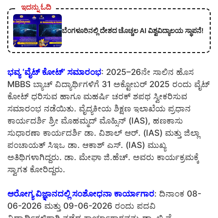
ಇದನ್ನು ಓದಿ
ಬೆಂಗಳೂರಿನಲ್ಲಿ ದೇಶದ ಚೊಚ್ಚಲ AI ವಿಶ್ವವಿದ್ಯಾಲಯ ಸ್ಥಾಪನೆ!
ಭವ್ಯ ‘ವೈಟ್ ಕೋಟ್’ ಸಮಾರಂಭ
: 2025–26ನೇ ಸಾಲಿನ ಹೊಸ
MBBS ಬ್ಯಾಚ್ ವಿದ್ಯಾರ್ಥಿಗಳಿಗೆ 31 ಅಕ್ಟೋಬರ್ 2025 ರಂದು ವೈಟ್
ಕೋಟ್ ಧರಿಸುವ ಹಾಗೂ ಮಹರ್ಷಿ ಚರಕ್ ಶಪಥ ಸ್ವೀಕರಿಸುವ
ಸಮಾರಂಭ ನಡೆಯಿತು. ವೈದ್ಯಕೀಯ ಶಿಕ್ಷಣ ಇಲಾಖೆಯ ಪ್ರಧಾನ
ಕಾರ್ಯದರ್ಶಿ ಶ್ರೀ ಮೊಹಮ್ಮದ್ ಮೊಹ್ಸಿನ್ (IAS), ಹಣಕಾಸು
ಸುಧಾರಣಾ ಕಾರ್ಯದರ್ಶಿ ಡಾ. ವಿಶಾಲ್ ಆರ್. (IAS) ಮತ್ತು ಜಿಲ್ಲಾ
ಪಂಚಾಯತ್ ಸಿಇಒ ಡಾ. ಆಕಾಶ್ ಎಸ್. (IAS) ಮುಖ್ಯ
ಅತಿಥಿಗಳಾಗಿದ್ದರು. ಡಾ. ಮೇಘಾ ಜಿ.ಹೆಚ್. ಅವರು ಕಾರ್ಯಕ್ರಮಕ್ಕೆ
ಸ್ವಾಗತ ಕೋರಿದ್ದರು.
ಆರೋಗ್ಯ ವಿಜ್ಞಾನದಲ್ಲಿ ಸಂಶೋಧನಾ ಕಾರ್ಯಾಗಾರ
: ದಿನಾಂಕ 08-
06-2026 ಮತ್ತು 09-06-2026 ರಂದು ಪದವಿ