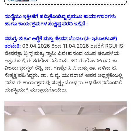
ಸಂಸ್ಥೆಯು ಇತ್ತೀಚೆಗೆ ಹಮ್ಮಿಕೊಂಡಿದ್ದ ಪ್ರಮುಖ ಕಾರ್ಯಾಗಾರಗಳು
ಹಾಗೂ ಕಾರ್ಯಕ್ರಮಗಳ ಸಂಕ್ಷಿಪ್ತ ವರದಿ ಇಲ್ಲಿದೆ :
ಸಮಗ್ರ-ತುರ್ತು ಆರೈಕೆ ಮತ್ತು ಜೀವನ ಬೆಂಬಲ (ಸಿ-ಇಸಿಎಲ್ಎಸ್)
ತರಬೇತಿ:
06.04.2026 ರಿಂದ 11.04.2026 ರವರೆಗೆ RGUHS-
ಜೀವರಕ್ಷಾ ಟ್ರಸ್ಟ್ ಮತ್ತು ಸ್ವಾಮಿ ವಿವೇಕಾನಂದ ಯುವ ಚಳುವಳಿಯ
ಆಶ್ರಯದಲ್ಲಿ ಈ ತರಬೇತಿ ನಡೆಯಿತು. ಹಿರಿಯ ಬೋಧಕರಾದ ಡಾ.
ವಿಜಯ ಭಾಸ್ಮರ್ ರೆಡ್ಡಿ, ಡಾ. ಗಣಶ್ರೀ ಸಿ.ಪಿ ಮತ್ತು ಡಾ. ನಳಿನಾ ಟಿ.
ನೇತೃತ್ವ ವಹಿಸಿದ್ದರು. ಡಾ. ಬಿ.ವೈ. ಯುವರಾಜ್ ಅವರ ಅಧ್ಯಕ್ಷತೆಯಲ್ಲಿ
ನಡೆದ ಈ ಕಾರ್ಯಕ್ರಮವು ಸೂಕ್ಷ್ಮ-ಬೋಧನಾ ಅಧಿವೇಶನದೊಂದಿಗೆ
ಯಶಸ್ವಿಯಾಗಿ ಮುಕ್ತಾಯಗೊಂಡಿತು.