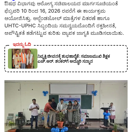
ಔಷಧ ವಿಭಾಗವು ಆರೋಗ್ಯ ಸಚಿವಾಲಯದ ಮಾರ್ಗಸೂಚಿಯಂತೆ
ಫೆಬ್ರವರಿ 10 ರಿಂದ 16, 2026 ರವರೆಗೆ ಈ ಕಾರ್ಯಕ್ರಮ
ಆಯೋಜಿಸಿತ್ತು. ಆಲ್ಬೆಂಡಜೋಲ್ ಮಾತ್ರೆಗಳ ವಿತರಣೆ ಹಾಗೂ
UHTC-UPHC ಸಿಬ್ಬಂದಿಯ ಸಮನ್ವಯದೊಂದಿಗೆ ರಕ್ತಹೀನತೆ,
ಅಪೌಷ್ಟಿಕತೆ ತಡೆಗಟ್ಟುವ ಕುರಿತು ವ್ಯಾಪಕ ಜಾಗೃತಿ ಮೂಡಿಸಲಾಯಿತು.
ಇದನ್ನು ಓದಿ
ನಿವೃತ್ತಿ ಜೀವನಕ್ಕೆ ಶುಭಹಾರೈಕೆ: ಸಮಾಜಮುಖಿ ಶಿಕ್ಷಕ
ಎಚ್.ಆರ್. ಶಂಕರ್‌ಗೆ ಅದ್ಧೂರಿ ಸನ್ಮಾನ