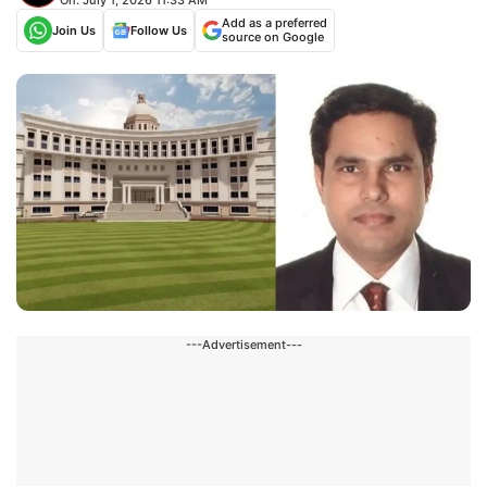
Add as a preferred
Join Us
Follow Us
source on Google
---Advertisement---