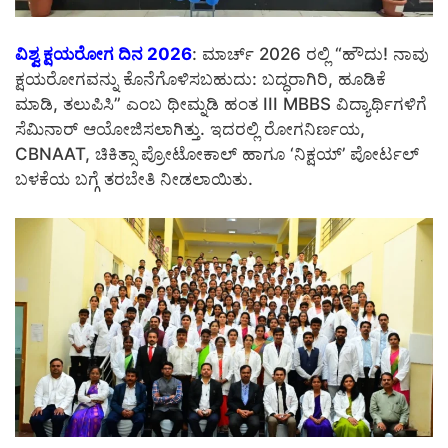
ವಿಶ್ವ ಕ್ಷಯರೋಗ ದಿನ 2026
: ಮಾರ್ಚ್ 2026 ರಲ್ಲಿ “ಹೌದು! ನಾವು
ಕ್ಷಯರೋಗವನ್ನು ಕೊನೆಗೊಳಿಸಬಹುದು: ಬದ್ಧರಾಗಿರಿ, ಹೂಡಿಕೆ
ಮಾಡಿ, ತಲುಪಿಸಿ” ಎಂಬ ಥೀಮ್ನಡಿ ಹಂತ III MBBS ವಿದ್ಯಾರ್ಥಿಗಳಿಗೆ
ಸೆಮಿನಾರ್ ಆಯೋಜಿಸಲಾಗಿತ್ತು. ಇದರಲ್ಲಿ ರೋಗನಿರ್ಣಯ,
CBNAAT, ಚಿಕಿತ್ಸಾ ಪ್ರೋಟೋಕಾಲ್ ಹಾಗೂ ‘ನಿಕ್ಷಯ್’ ಪೋರ್ಟಲ್
ಬಳಕೆಯ ಬಗ್ಗೆ ತರಬೇತಿ ನೀಡಲಾಯಿತು.