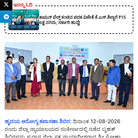
ಇದನ್ನು ಓದಿ
ಕಾಮನ್ ವೆಲ್ತ್ ಕಂಚಿನ ಪದಕ ವಿಜೇತೆ ಕೆ.ಎಸ್.ಶಿಲ್ಪಾಗೆ ₹15
ಲಕ್ಷ ನಗದು, ಸರ್ಕಾರಿ ಹುದ್ದೆ!
ಹೃದಯ ಆರೋಗ್ಯ ತಪಾಸಣಾ ಶಿಬಿರ:
ದಿನಾಂಕ 12-08-2026
ರಂದು ಜಿಲ್ಲಾ ನ್ಯಾಯಾಲಯದ ಸಂಕೀರ್ಣದಲ್ಲಿ ನಡೆದ ಬೃಹತ್
ಶಿಬಿರವನ್ನು ಪ್ರಧಾನ ಜಿಲ್ಲಾ ಸತ್ರ ನ್ಯಾಯಾಧೀಶರಾದ ಶ್ರೀ ರೋಣಾ