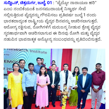
ಸುದ್ದಿಒನ್, ಚಿತ್ರದುರ್ಗ, ಜುಲೈ. 01
: “ವೈದ್ಯೋ ನಾರಾಯಣ ಹರಿ”
ಎಂಬ ನಂಬಿಕೆಯಂತೆ ಜನಸಮುದಾಯಕ್ಕೆ ನಿಸ್ವಾರ್ಥ ಸೇವೆ
ಸಲ್ಲಿಸುತ್ತಿರುವ ವೈದ್ಯರನ್ನು ಗೌರವಿಸಲು ಪ್ರತಿವರ್ಷ ಜುಲೈ 1 ರಂದು
ಭಾರತದಾದ್ಯಂತ ರಾಷ್ಟ್ರೀಯ ವೈದ್ಯರ ದಿನವನ್ನು ಆಚರಿಸಲಾಗುತ್ತದೆ.
ಆರೋಗ್ಯ ರಕ್ಷಿಸುವ, ರೋಗಿಗಳಿಗೆ ಮರುಜನ್ಮ ನೀಡುವ ಶ್ರೇಷ್ಠ ವೈದ್ಯರ
ಸ್ಮರಣಾರ್ಥವಾಗಿ ಆಚರಿಸಲಾಗುವ ಈ ದಿನವು ರೋಗಿ ಮತ್ತು ವೈದ್ಯರ
ನಡುವಿನ ಭಾವನಾತ್ಮಕ ಅನ್ಯೋನ್ಯ ಸಂಬಂಧವನ್ನು ಪ್ರತಿಬಿಂಬಿಸುತ್ತದೆ.