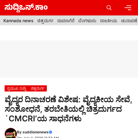
Skip
to
content
Men
Kannada news
ಚಿತ್ರದುರ್ಗ
ದಾವಣಗೆರೆ
ಬೆಂಗಳೂರು
ರಾಜಕೀಯ
ಚುನಾವಣೆ
ಪ್ರಮುಖ ಸುದ್ದಿ
ಚಿತ್ರದುರ್ಗ
ವೈದ್ಯರ ದಿನಾಚರಣೆ ವಿಶೇಷ: ವೈದ್ಯಕೀಯ ಸೇವೆ,
ಸಂಶೋಧನೆ, ತರಬೇತಿಯಲ್ಲಿ ಚಿತ್ರದುರ್ಗದ
`CMCRI’ಯ ಸಾಧನೆಗಳು
By
suddionenews
On: July 1, 2026 11:33 AM