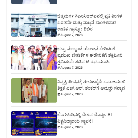
ಚಿತ್ರದುರ್ಗ ಸಿಎಂಸಿಆರ್‍ಐನಲ್ಲಿ ಪ್ರತಿ ತಿಂಗಳ
ಎರಡನೇ ಮತ್ತು ನಾಲ್ಕನೆ ಮಂಗಳವಾರ
ಉಚಿತ ಗ್ಯಾಸ್ಟ್ರೋ ಶಿಬಿರ
August 7, 2026
ಭದ್ರಾ ಮೇಲ್ದಂಡೆ ಯೋಜನೆ ಸೇರಿದಂತೆ
ಪ್ರಮುಖ ಬೇಡಿಕೆಗಳ ಈಡೇರಿಕೆಗೆ ಶಕ್ತಿಮೀರಿ
ಶ್ರಮಿಸುವೆ: ಸಚಿವ ಟಿ.ರಘುಮೂರ್ತಿ
August 7, 2026
ನಿವೃತ್ತಿ ಜೀವನಕ್ಕೆ ಶುಭಹಾರೈಕೆ: ಸಮಾಜಮುಖಿ
ಶಿಕ್ಷಕ ಎಚ್.ಆರ್. ಶಂಕರ್‌ಗೆ ಅದ್ಧೂರಿ ಸನ್ಮಾನ
August 7, 2026
ಬೆಂಗಳೂರಿನಲ್ಲಿ ದೇಶದ ಚೊಚ್ಚಲ AI
ವಿಶ್ವವಿದ್ಯಾಲಯ ಸ್ಥಾಪನೆ!
August 7, 2026