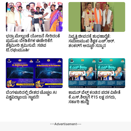
ಭದ್ರಾ ಮೇಲ್ದಂಡೆ ಯೋಜನೆ ಸೇರಿದಂತೆ
ನಿವೃತ್ತಿ ಜೀವನಕ್ಕೆ ಶುಭಹಾರೈಕೆ:
ಪ್ರಮುಖ ಬೇಡಿಕೆಗಳ ಈಡೇರಿಕೆಗೆ
ಸಮಾಜಮುಖಿ ಶಿಕ್ಷಕ ಎಚ್.ಆರ್.
ಶಕ್ತಿಮೀರಿ ಶ್ರಮಿಸುವೆ: ಸಚಿವ
ಶಂಕರ್‌ಗೆ ಅದ್ಧೂರಿ ಸನ್ಮಾನ
ಟಿ.ರಘುಮೂರ್ತಿ
ಬೆಂಗಳೂರಿನಲ್ಲಿ ದೇಶದ ಚೊಚ್ಚಲ AI
ಕಾಮನ್ ವೆಲ್ತ್ ಕಂಚಿನ ಪದಕ ವಿಜೇತೆ
ವಿಶ್ವವಿದ್ಯಾಲಯ ಸ್ಥಾಪನೆ!
ಕೆ.ಎಸ್.ಶಿಲ್ಪಾಗೆ ₹15 ಲಕ್ಷ ನಗದು,
ಸರ್ಕಾರಿ ಹುದ್ದೆ!
---Advertisement---