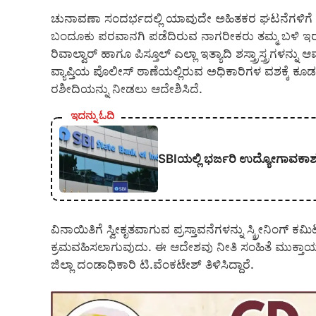
ಚುನಾವಣಾ ಸಂದರ್ಭದಲ್ಲಿ ಯಾವುದೇ ಅಹಿತಕರ ಘಟನೆಗಳಿಗೆ ಅವಕಾ
ಬಂದೂಕು ಪರವಾನಗಿ ಪಡೆದಿರುವ ನಾಗರೀಕರು ತಮ್ಮ ಬಳಿ ಇರುವ
ರಿವಾಲ್ವಾರ್ ಹಾಗೂ ಪಿಸ್ತೂಲ್ ಎಲ್ಲಾ ಇತ್ಯಾದಿ ಶಸ್ತ್ರಾಸ್ತ್ರಗಳ
ವ್ಯಾಪ್ತಿಯ ಪೊಲೀಸ್ ಠಾಣೆಯಲ್ಲಿರುವ ಅಧಿಕಾರಿಗಳ ವಶಕ್ಕೆ ಕೂಡಲೇ 
ರಶೀದಿಯನ್ನು ನೀಡಲು ಆದೇಶಿಸಿದೆ.
ಇದನ್ನು ಓದಿ
SBIಯಲ್ಲಿ ಭರ್ಜರಿ ಉದ್ಯೋಗಾವಕಾಶ; 1,
ವಿನಾಯಿತಿಗೆ ಸ್ವೀಕೃತವಾಗುವ ಪ್ರಸ್ತಾವನೆಗಳನ್ನು ಸ್ಕ್ರೀನಿಂಗ
ಕ್ರಮವಹಿಸಲಾಗುವುದು. ಈ ಆದೇಶವು ನೀತಿ ಸಂಹಿತೆ ಮುಕ್ತಾಯವಾ
ಜಿಲ್ಲಾ ದಂಡಾಧಿಕಾರಿ ಟಿ.ವೆಂಕಟೇಶ್ ತಿಳಿಸಿದ್ದಾರೆ.