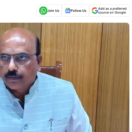
Add as a preferred
Join Us
Follow Us
source on Google