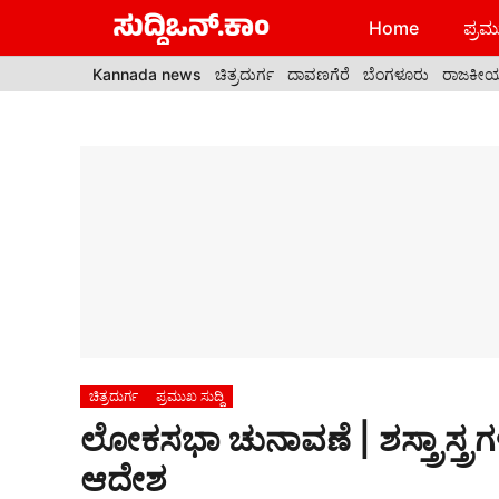
Skip
Home
ಪ್ರಮು
to
content
Kannada news
ಚಿತ್ರದುರ್ಗ
ದಾವಣಗೆರೆ
ಬೆಂಗಳೂರು
ರಾಜಕೀ
ಚಿತ್ರದುರ್ಗ
ಪ್ರಮುಖ ಸುದ್ದಿ
ಲೋಕಸಭಾ ಚುನಾವಣೆ | ಶಸ್ತ್ರಾಸ್ತ್ರಗ
ಆದೇಶ