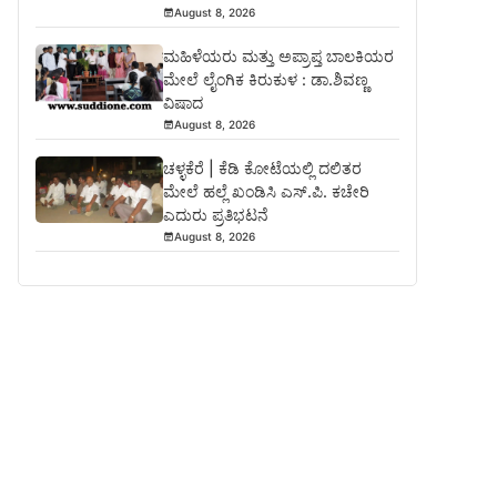
August 8, 2026
ಮಹಿಳೆಯರು ಮತ್ತು ಅಪ್ರಾಪ್ತ ಬಾಲಕಿಯರ
ಮೇಲೆ ಲೈಂಗಿಕ ಕಿರುಕುಳ : ಡಾ.ಶಿವಣ್ಣ
ವಿಷಾದ
August 8, 2026
ಚಳ್ಳಕೆರೆ | ಕೆಡಿ ಕೋಟೆಯಲ್ಲಿ ದಲಿತರ
ಮೇಲೆ ಹಲ್ಲೆ ಖಂಡಿಸಿ ಎಸ್.ಪಿ. ಕಚೇರಿ
ಎದುರು ಪ್ರತಿಭಟನೆ
August 8, 2026