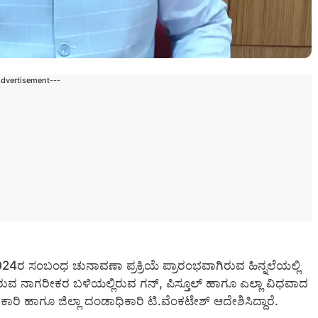
Advertisement---
4ರ ಸಂಬಂಧ ಚುನಾವಣಾ ಪ್ರಕ್ರಿಯೆ ಪ್ರಾರಂಭವಾಗಿರುವ ಹಿನ್ನಲೆಯಲ್ಲಿ
ೆದಿರುವ ನಾಗರೀಕರ ಬಳಿಯಲ್ಲಿರುವ ಗನ್, ಪಿಸ್ತೂಲ್ ಹಾಗೂ ಎಲ್ಲಾ ವಿಧವಾದ
ಾಧಿಕಾರಿ ಹಾಗೂ ಜಿಲ್ಲಾ ದಂಡಾಧಿಕಾರಿ ಟಿ.ವೆಂಕಟೇಶ್ ಆದೇಶಿಸಿದ್ದಾರೆ.