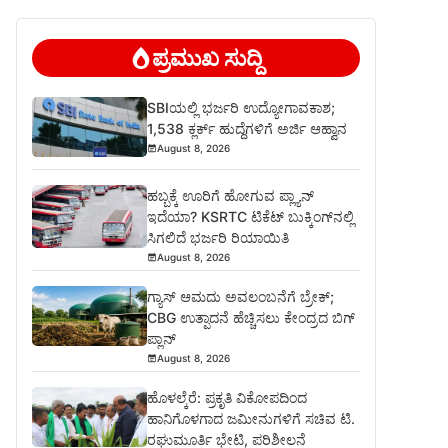
ಪ್ರಮುಖ ಸುದ್ದಿ
SBIಯಲ್ಲಿ ಭರ್ಜರಿ ಉದ್ಯೋಗಾವಕಾಶ;
1,538 ಕ್ಲರ್ಕ್ ಹುದ್ದೆಗಳಿಗೆ ಅರ್ಜಿ ಆಹ್ವಾನ
August 8, 2026
ಹಬ್ಬಕ್ಕೆ ಊರಿಗೆ ಹೋಗುವ ಪ್ಲ್ಯಾನ್
ಇದೆಯಾ? KSRTC ಟಿಕೆಟ್ ಬುಕ್ಕಿಂಗ್‌ನಲ್ಲಿ
ಸಿಗಲಿದೆ ಭರ್ಜರಿ ರಿಯಾಯಿತಿ
August 8, 2026
ಗ್ಯಾಸ್ ಆಮದು ಅವಲಂಬನೆಗೆ ಬ್ರೇಕ್;
CBG ಉತ್ಪಾದನೆ ಹೆಚ್ಚಿಸಲು ಕೇಂದ್ರದ ಬಿಗ್
ಪ್ಲಾನ್
August 8, 2026
ಹೊಳಲ್ಕೆರೆ: ಪ್ರಕೃತಿ ವಿಕೋಪದಿಂದ
ಹಾನಿಗೊಳಗಾದ ಜಮೀನುಗಳಿಗೆ ಸಚಿವ ಟಿ.
ರಘುಮೂರ್ತಿ ಭೇಟಿ, ಪರಿಶೀಲನೆ