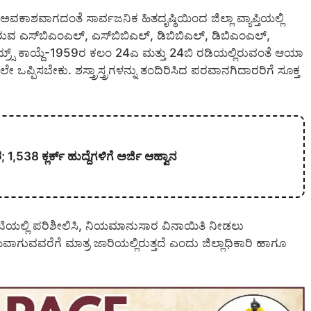
ಶವಾಗದಂತೆ ಸಾರ್ವಜನಿಕ ಹಿತದೃಷ್ಠಿಯಿಂದ ಜಿಲ್ಲಾ ವ್ಯಾಪ್ತಿಯಲ್ಲಿ
 ಎಸ್‍ಬಿಎಂಎಲ್, ಎಸ್‍ಬಿಬಿಎಲ್, ಡಿಬಿಬಿಎಲ್, ಡಿಬಿಎಂಎಲ್,
ನ್ನು ಆಮ್ರ್ಸ್ ಕಾಯ್ದೆ-1959ರ ಕಲಂ 24ಎ ಮತ್ತು 24ಬಿ ರಡಿಯಲ್ಲಿರುವಂತೆ ಆಯಾ
ಒಪ್ಪಿಸಬೇಕು. ಶಸ್ತ್ರಾಸ್ತ್ರಗಳನ್ನು ತಂದಿರಿಸಿದ ಪರವಾನಗಿದಾರರಿಗೆ ಸೂಕ್ತ
538 ಕ್ಲರ್ಕ್ ಹುದ್ದೆಗಳಿಗೆ ಅರ್ಜಿ ಆಹ್ವಾನ
್ ಕಮಿಟಿಯಲ್ಲಿ ಪರಿಶೀಲಿಸಿ, ನಿಯಮಾನುಸಾರ ವಿನಾಯಿತಿ ನೀಡಲು
ಗುವವರೆಗೆ ಮಾತ್ರ ಜಾರಿಯಲ್ಲಿರುತ್ತದೆ ಎಂದು ಜಿಲ್ಲಾಧಿಕಾರಿ ಹಾಗೂ