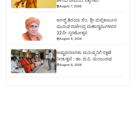
ತಿಳಿಸಿದ ಜೀವನದ ಸತ್ಯಗಳು!
August 7, 2026
ಆಗಸ್ಟ್ 8ರಂದು ಲಿಂ. ಶ್ರೀ ಮಲ್ಲಿಕಾರ್ಜುನ
ಮುರುಘರಾಜೇಂದ್ರ ಮಹಾಸ್ವಾಮಿಗಳವರ
32ನೇ ಸ್ಮರಣೋತ್ಸವ
August 6, 2026
ಅಷ್ಟಾವರಣಗಳು ಮನುಷ್ಯನಿಗೆ ರಕ್ಷಣೆ
ನೀಡುತ್ತವೆ : ಡಾ. ಜಿ.ವಿ. ಮಂಜುನಾಥ
August 6, 2026