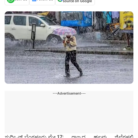
source on Google
---Advertisement---
ಸುದ್ದಿಒನ್,ಬೆಂಗಳೂರು,ಮೇ.17: ರಾಜ್ಯದ ಹಲವು ಜಿಲ್ಲೆಗಳಲ್ಲಿ