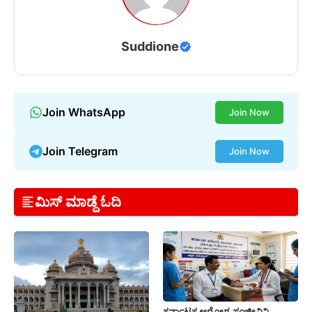
Suddione
Join WhatsApp
Join Now
Join Telegram
Join Now
ಮಿಸ್ ಮಾಡ್ದೆ ಓದಿ
ಕರ್ನಾಟಕ ಆರೋಗ್ಯ ಸಂಜೀವಿನಿ