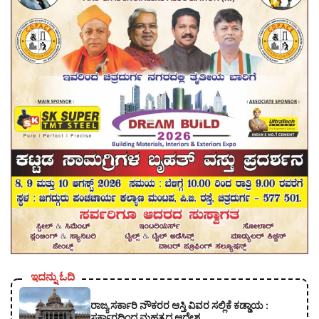
ಇದನ್ನು ಓದಿ
ರಾಜ್ಯ ಸರ್ಕಾರಿ ನೌಕರರ ಆಸ್ತಿ ವಿವರ ಸಲ್ಲಿಕೆ ಕಡ್ಡಾಯ :
ಸರ್ಕಾರದಿಂದ ಮಹತ್ವದ ಆದೇಶ