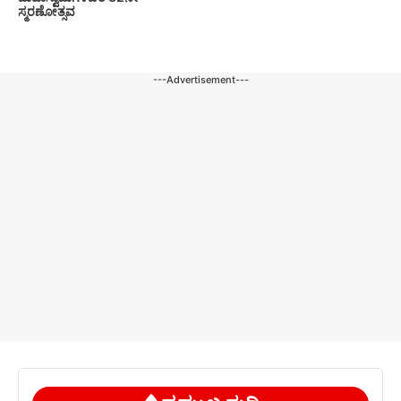
ಸ್ಮರಣೋತ್ಸವ
---Advertisement---