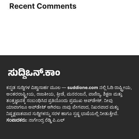
Recent Comments
ಕನ್ನಡ ಸುದ್ದಿಗಳ ವಿಶ್ವಾಸಾರ್ಹ ಮೂಲ —
suddione.com
ನಲ್ಲಿ ಓದಿ ರಾಷ್ಟ್ರೀಯ,
ಅಂತರರಾಷ್ಟ್ರೀಯ, ರಾಜಕೀಯ, ಕ್ರೀಡೆ, ಮನರಂಜನೆ, ವಾಣಿಜ್ಯ, ಶಿಕ್ಷಣ ಮತ್ತು
ತಂತ್ರಜ್ಞಾನಕ್ಕೆ ಸಂಬಂಧಿಸಿದ ಪ್ರತಿಯೊಂದು ಪ್ರಮುಖ ಅಪ್‌ಡೇಟ್. ನೀವು
ಯಾವಾಗಲೂ ಅಪ್‌ಡೇಟ್ ಆಗಿರಲು ನಾವು ವೇಗವಾದ, ನಿಖರವಾದ ಮತ್ತು
ನಿಷ್ಪಕ್ಷಪಾತವಾದ ಸುದ್ದಿಗಳನ್ನು ಸರಳ ಹಾಗೂ ಸ್ಪಷ್ಟ ಭಾಷೆಯಲ್ಲಿ ನೀಡುತ್ತೇವೆ.
ಸಂಪಾದಕರು:
ನಾಗೇಂದ್ರ ರೆಡ್ಡಿ ಪಿ.ಎಲ್