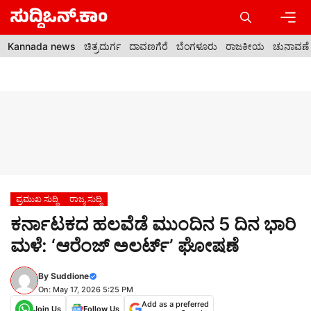
Skip
to
content
Men
Kannada news
ಚಿತ್ರದುರ್ಗ
ದಾವಣಗೆರೆ
ಬೆಂಗಳೂರು
ರಾಜಕೀಯ
ಚುನಾವಣೆ
ಪ್ರಮುಖ ಸುದ್ದಿ
ರಾಜ್ಯ ಸುದ್ದಿ
ಕರ್ನಾಟಕದ ಹಲವೆಡೆ ಮುಂದಿನ 5 ದಿನ ಭಾರಿ
ಮಳೆ: ‘ಆರೆಂಜ್ ಅಲರ್ಟ್’ ಘೋಷಣೆ
By
Suddione
On: May 17, 2026 5:25 PM
Add as a preferred
Join Us
Follow Us