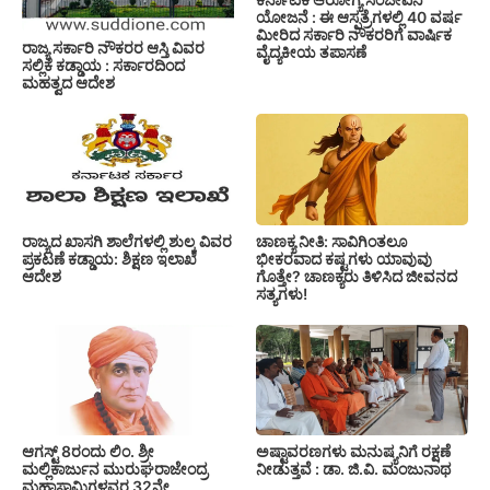
ಯೋಜನೆ : ಈ ಆಸ್ಪತ್ರೆಗಳಲ್ಲಿ 40 ವರ್ಷ
ಮೀರಿದ ಸರ್ಕಾರಿ ನೌಕರರಿಗೆ ವಾರ್ಷಿಕ
ರಾಜ್ಯ ಸರ್ಕಾರಿ ನೌಕರರ ಆಸ್ತಿ ವಿವರ
ವೈದ್ಯಕೀಯ ತಪಾಸಣೆ
ಸಲ್ಲಿಕೆ ಕಡ್ಡಾಯ : ಸರ್ಕಾರದಿಂದ
ಮಹತ್ವದ ಆದೇಶ
ರಾಜ್ಯದ ಖಾಸಗಿ ಶಾಲೆಗಳಲ್ಲಿ ಶುಲ್ಕ ವಿವರ
ಚಾಣಕ್ಯ ನೀತಿ: ಸಾವಿಗಿಂತಲೂ
ಪ್ರಕಟಣೆ ಕಡ್ಡಾಯ: ಶಿಕ್ಷಣ ಇಲಾಖೆ
ಭೀಕರವಾದ ಕಷ್ಟಗಳು ಯಾವುವು
ಆದೇಶ
ಗೊತ್ತೇ? ಚಾಣಕ್ಯರು ತಿಳಿಸಿದ ಜೀವನದ
ಸತ್ಯಗಳು!
ಆಗಸ್ಟ್ 8ರಂದು ಲಿಂ. ಶ್ರೀ
ಅಷ್ಟಾವರಣಗಳು ಮನುಷ್ಯನಿಗೆ ರಕ್ಷಣೆ
ಮಲ್ಲಿಕಾರ್ಜುನ ಮುರುಘರಾಜೇಂದ್ರ
ನೀಡುತ್ತವೆ : ಡಾ. ಜಿ.ವಿ. ಮಂಜುನಾಥ
ಮಹಾಸ್ವಾಮಿಗಳವರ 32ನೇ