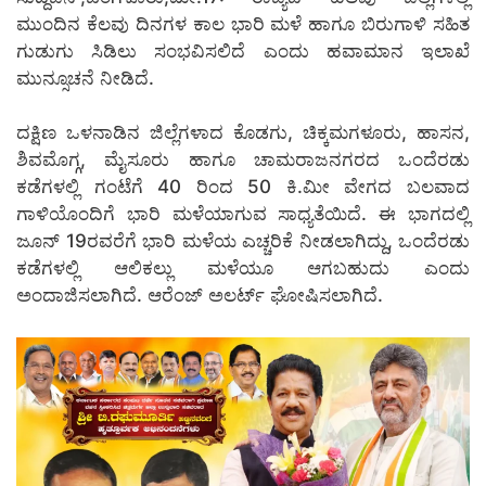
ಮುಂದಿನ ಕೆಲವು ದಿನಗಳ ಕಾಲ ಭಾರಿ ಮಳೆ ಹಾಗೂ ಬಿರುಗಾಳಿ ಸಹಿತ
ಗುಡುಗು ಸಿಡಿಲು ಸಂಭವಿಸಲಿದೆ ಎಂದು ಹವಾಮಾನ ಇಲಾಖೆ
ಮುನ್ಸೂಚನೆ ನೀಡಿದೆ.
ದಕ್ಷಿಣ ಒಳನಾಡಿನ ಜಿಲ್ಲೆಗಳಾದ ಕೊಡಗು, ಚಿಕ್ಕಮಗಳೂರು, ಹಾಸನ,
ಶಿವಮೊಗ್ಗ, ಮೈಸೂರು ಹಾಗೂ ಚಾಮರಾಜನಗರದ ಒಂದೆರಡು
ಕಡೆಗಳಲ್ಲಿ ಗಂಟೆಗೆ 40 ರಿಂದ 50 ಕಿ.ಮೀ ವೇಗದ ಬಲವಾದ
ಗಾಳಿಯೊಂದಿಗೆ ಭಾರಿ ಮಳೆಯಾಗುವ ಸಾಧ್ಯತೆಯಿದೆ. ಈ ಭಾಗದಲ್ಲಿ
ಜೂನ್ 19ರವರೆಗೆ ಭಾರಿ ಮಳೆಯ ಎಚ್ಚರಿಕೆ ನೀಡಲಾಗಿದ್ದು, ಒಂದೆರಡು
ಕಡೆಗಳಲ್ಲಿ ಆಲಿಕಲ್ಲು ಮಳೆಯೂ ಆಗಬಹುದು ಎಂದು
ಅಂದಾಜಿಸಲಾಗಿದೆ. ಆರೆಂಜ್ ಅಲರ್ಟ್ ಘೋಷಿಸಲಾಗಿದೆ.