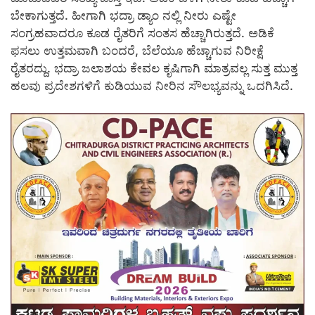
ಬೇಕಾಗುತ್ತದೆ. ಹೀಗಾಗಿ ಭದ್ರಾ ಡ್ಯಾಂ ನಲ್ಲಿ ನೀರು ಎಷ್ಟೇ
ಸಂಗ್ರಹವಾದರೂ ಕೂಡ ರೈತರಿಗೆ ಸಂತಸ ಹೆಚ್ಚಾಗಿರುತ್ತದೆ. ಅಡಿಕೆ
ಫಸಲು ಉತ್ತಮವಾಗಿ ಬಂದರೆ, ಬೆಲೆಯೂ ಹೆಚ್ಚಾಗುವ ನಿರೀಕ್ಷೆ
ರೈತರದ್ದು. ಭದ್ರಾ ಜಲಾಶಯ ಕೇವಲ ಕೃಷಿಗಾಗಿ ಮಾತ್ರವಲ್ಲ ಸುತ್ತ ಮುತ್ತ
ಹಲವು ಪ್ರದೇಶಗಳಿಗೆ ಕುಡಿಯುವ ನೀರಿನ ಸೌಲಭ್ಯವನ್ನು ಒದಗಿಸಿದೆ.