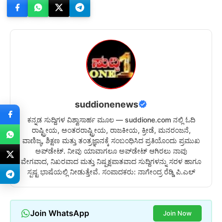
suddionenews
ಕನ್ನಡ ಸುದ್ದಿಗಳ ವಿಶ್ವಾಸಾರ್ಹ ಮೂಲ — suddione.com ನಲ್ಲಿ ಓದಿ
ರಾಷ್ಟ್ರೀಯ, ಅಂತರರಾಷ್ಟ್ರೀಯ, ರಾಜಕೀಯ, ಕ್ರೀಡೆ, ಮನರಂಜನೆ,
ವಾಣಿಜ್ಯ, ಶಿಕ್ಷಣ ಮತ್ತು ತಂತ್ರಜ್ಞಾನಕ್ಕೆ ಸಂಬಂಧಿಸಿದ ಪ್ರತಿಯೊಂದು ಪ್ರಮುಖ
ಅಪ್‌ಡೇಟ್. ನೀವು ಯಾವಾಗಲೂ ಅಪ್‌ಡೇಟ್ ಆಗಿರಲು ನಾವು
ವೇಗವಾದ, ನಿಖರವಾದ ಮತ್ತು ನಿಷ್ಪಕ್ಷಪಾತವಾದ ಸುದ್ದಿಗಳನ್ನು ಸರಳ ಹಾಗೂ
ಸ್ಪಷ್ಟ ಭಾಷೆಯಲ್ಲಿ ನೀಡುತ್ತೇವೆ. ಸಂಪಾದಕರು: ನಾಗೇಂದ್ರ ರೆಡ್ಡಿ ಪಿ.ಎಲ್
Join WhatsApp
Join Now