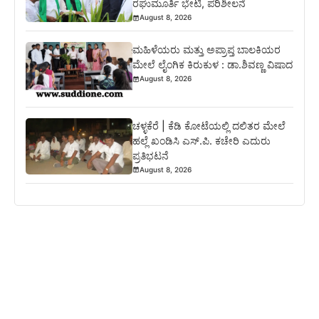
ರಘುಮೂರ್ತಿ ಭೇಟಿ, ಪರಿಶೀಲನೆ
August 8, 2026
ಮಹಿಳೆಯರು ಮತ್ತು ಅಪ್ರಾಪ್ತ ಬಾಲಕಿಯರ
ಮೇಲೆ ಲೈಂಗಿಕ ಕಿರುಕುಳ : ಡಾ.ಶಿವಣ್ಣ ವಿಷಾದ
August 8, 2026
ಚಳ್ಳಕೆರೆ | ಕೆಡಿ ಕೋಟೆಯಲ್ಲಿ ದಲಿತರ ಮೇಲೆ
ಹಲ್ಲೆ ಖಂಡಿಸಿ ಎಸ್.ಪಿ. ಕಚೇರಿ ಎದುರು
ಪ್ರತಿಭಟನೆ
August 8, 2026