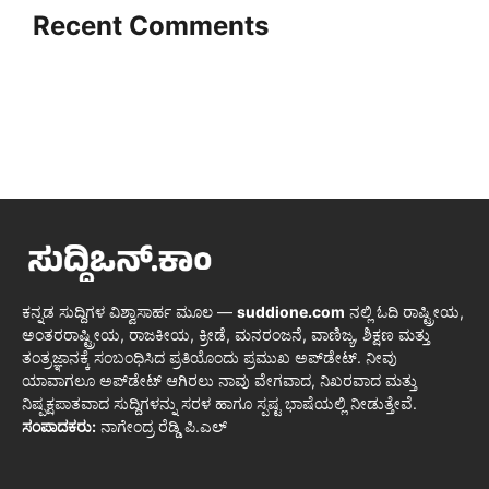
Recent Comments
ಕನ್ನಡ ಸುದ್ದಿಗಳ ವಿಶ್ವಾಸಾರ್ಹ ಮೂಲ —
suddione.com
ನಲ್ಲಿ ಓದಿ ರಾಷ್ಟ್ರೀಯ,
ಅಂತರರಾಷ್ಟ್ರೀಯ, ರಾಜಕೀಯ, ಕ್ರೀಡೆ, ಮನರಂಜನೆ, ವಾಣಿಜ್ಯ, ಶಿಕ್ಷಣ ಮತ್ತು
ತಂತ್ರಜ್ಞಾನಕ್ಕೆ ಸಂಬಂಧಿಸಿದ ಪ್ರತಿಯೊಂದು ಪ್ರಮುಖ ಅಪ್‌ಡೇಟ್. ನೀವು
ಯಾವಾಗಲೂ ಅಪ್‌ಡೇಟ್ ಆಗಿರಲು ನಾವು ವೇಗವಾದ, ನಿಖರವಾದ ಮತ್ತು
ನಿಷ್ಪಕ್ಷಪಾತವಾದ ಸುದ್ದಿಗಳನ್ನು ಸರಳ ಹಾಗೂ ಸ್ಪಷ್ಟ ಭಾಷೆಯಲ್ಲಿ ನೀಡುತ್ತೇವೆ.
ಸಂಪಾದಕರು:
ನಾಗೇಂದ್ರ ರೆಡ್ಡಿ ಪಿ.ಎಲ್