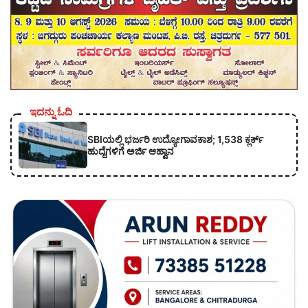
ಇದನ್ನು ಓದಿ
SBIಯಲ್ಲಿ ಭರ್ಜರಿ ಉದ್ಯೋಗಾವಕಾಶ; 1,538 ಕ್ಲರ್ಕ್
ಹುದ್ದೆಗಳಿಗೆ ಅರ್ಜಿ ಆಹ್ವಾನ