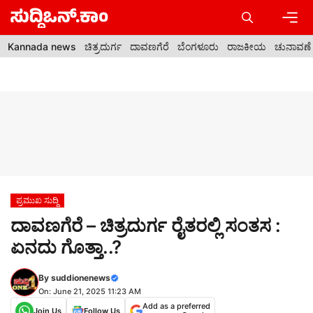
Skip
to
content
Men
Kannada news
ಚಿತ್ರದುರ್ಗ
ದಾವಣಗೆರೆ
ಬೆಂಗಳೂರು
ರಾಜಕೀಯ
ಚುನಾವಣೆ
ಪ್ರಮುಖ ಸುದ್ದಿ
ದಾವಣಗೆರೆ – ಚಿತ್ರದುರ್ಗ ರೈತರಲ್ಲಿ ಸಂತಸ :
ಏನದು ಗೊತ್ತಾ..?
By
suddionenews
On: June 21, 2025 11:23 AM
Add as a preferred
Join Us
Follow Us