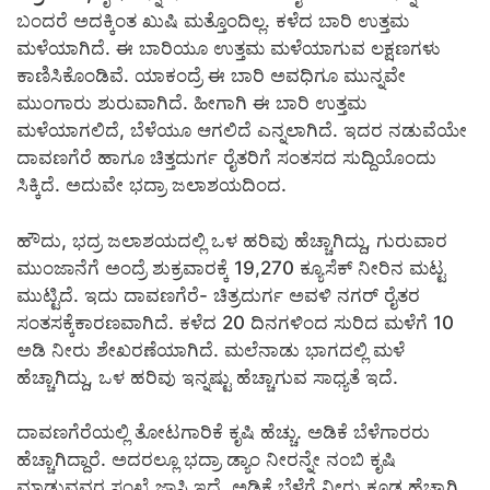
ಬಂದರೆ ಅದಕ್ಕಿಂತ ಖುಷಿ ಮತ್ತೊಂದಿಲ್ಲ. ಕಳೆದ ಬಾರಿ ಉತ್ತಮ
ಮಳೆಯಾಗಿದೆ. ಈ ಬಾರಿಯೂ ಉತ್ತಮ ಮಳೆಯಾಗುವ ಲಕ್ಷಣಗಳು
ಕಾಣಿಸಿಕೊಂಡಿವೆ. ಯಾಕಂದ್ರೆ ಈ ಬಾರಿ ಅವಧಿಗೂ ಮುನ್ನವೇ
ಮುಂಗಾರು ಶುರುವಾಗಿದೆ. ಹೀಗಾಗಿ ಈ ಬಾರಿ ಉತ್ತಮ
ಮಳೆಯಾಗಲಿದೆ, ಬೆಳೆಯೂ ಆಗಲಿದೆ ಎನ್ನಲಾಗಿದೆ. ಇದರ ನಡುವೆಯೇ
ದಾವಣಗೆರೆ ಹಾಗೂ ಚಿತ್ತದುರ್ಗ ರೈತರಿಗೆ ಸಂತಸದ ಸುದ್ದಿಯೊಂದು
ಸಿಕ್ಕಿದೆ. ಅದುವೇ ಭದ್ರಾ ಜಲಾಶಯದಿಂದ.
ಹೌದು, ಭದ್ರ ಜಲಾಶಯದಲ್ಲಿ ಒಳ ಹರಿವು ಹೆಚ್ಚಾಗಿದ್ದು, ಗುರುವಾರ
ಮುಂಜಾನೆಗೆ ಅಂದ್ರೆ ಶುಕ್ರವಾರಕ್ಕೆ 19,270 ಕ್ಯೂಸೆಕ್ ನೀರಿನ ಮಟ್ಟ
ಮುಟ್ಟಿದೆ. ಇದು ದಾವಣಗೆರೆ- ಚಿತ್ರದುರ್ಗ ಅವಳಿ ನಗರ್ ರೈತರ
ಸಂತಸಕ್ಕೆ‌ಕಾರಣವಾಗಿದೆ. ಕಳೆದ 20 ದಿನಗಳಿಂದ ಸುರಿದ ಮಳೆಗೆ 10
ಅಡಿ ನೀರು ಶೇಖರಣೆಯಾಗಿದೆ. ಮಲೆನಾಡು ಭಾಗದಲ್ಲಿ ಮಳೆ
ಹೆಚ್ಚಾಗಿದ್ದು, ಒಳ ಹರಿವು ಇನ್ನಷ್ಟು ಹೆಚ್ಚಾಗುವ ಸಾಧ್ಯತೆ ಇದೆ.
ದಾವಣಗೆರೆಯಲ್ಲಿ ತೋಟಗಾರಿಕೆ ಕೃಷಿ ಹೆಚ್ಚು. ಅಡಿಕೆ ಬೆಳೆಗಾರರು
ಹೆಚ್ಚಾಗಿದ್ದಾರೆ. ಅದರಲ್ಲೂ ಭದ್ರಾ ಡ್ಯಾಂ ನೀರನ್ನೇ ನಂಬಿ ಕೃಷಿ
ಮಾಡುವವರ ಸಂಖ್ಯೆ ಜಾಸ್ತಿ ಇದೆ. ಅಡಿಕೆ ಬೆಳೆಗೆ ನೀರು ಕೂಡ ಹೆಚ್ಚಾಗಿ