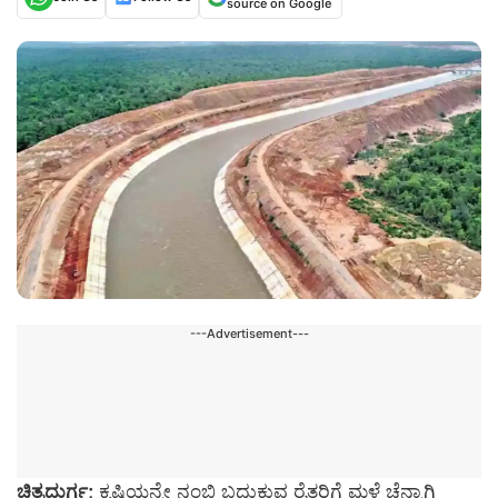
source on Google
---Advertisement---
ಚಿತ್ರದುರ್ಗ;
ಕೃಷಿಯನ್ನೇ ನಂಬಿ ಬದುಕುವ ರೈತರಿಗೆ ಮಳೆ ಚೆನ್ನಾಗಿ