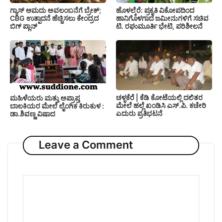
ಗ್ಯಾಸ್ ಆಮದು ಅವಲಂಬನೆಗೆ ಬ್ರೇಕ್;
ಹೊಳಲ್ಕೆರೆ: ಪ್ರಕೃತಿ ವಿಕೋಪದಿಂದ
CBG ಉತ್ಪಾದನೆ ಹೆಚ್ಚಿಸಲು ಕೇಂದ್ರದ
ಹಾನಿಗೊಳಗಾದ ಜಮೀನುಗಳಿಗೆ ಸಚಿವ
ಬಿಗ್ ಪ್ಲಾನ್
ಟಿ. ರಘುಮೂರ್ತಿ ಭೇಟಿ, ಪರಿಶೀಲನೆ
ಚಳ್ಳಕೆರೆ | ಕೆಡಿ ಕೋಟೆಯಲ್ಲಿ ದಲಿತರ
ಮಹಿಳೆಯರು ಮತ್ತು ಅಪ್ರಾಪ್ತ
ಮೇಲೆ ಹಲ್ಲೆ ಖಂಡಿಸಿ ಎಸ್.ಪಿ. ಕಚೇರಿ
ಬಾಲಕಿಯರ ಮೇಲೆ ಲೈಂಗಿಕ ಕಿರುಕುಳ :
ಎದುರು ಪ್ರತಿಭಟನೆ
ಡಾ.ಶಿವಣ್ಣ ವಿಷಾದ
Leave a Comment
Comment