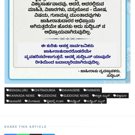
BENGALURU
CHITRADURGA
DAVANGERE
FARMERS
KANNADA NEWS
SUDDIONE
SUDDIONE NEWS
ಕನ್ನಡ ನ್ಯೂಸ್
ಚಿತ್ರದುರ್ಗ
ದಾವಣಗೆರೆ
ಬೆಂಗಳೂರು
ರೈತರಲ್ಲಿ ಸಂತಸ
ಸುದ್ದಿಒನ್
ಸುದ್ದಿಒನ್ ನ್ಯೂಸ್
SHARE THIS ARTICLE