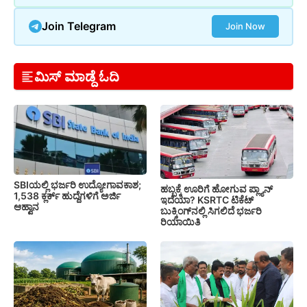
Join Telegram
Join Now
ಮಿಸ್ ಮಾಡ್ದೆ ಓದಿ
SBIಯಲ್ಲಿ ಭರ್ಜರಿ ಉದ್ಯೋಗಾವಕಾಶ;
ಹಬ್ಬಕ್ಕೆ ಊರಿಗೆ ಹೋಗುವ ಪ್ಲ್ಯಾನ್
1,538 ಕ್ಲರ್ಕ್ ಹುದ್ದೆಗಳಿಗೆ ಅರ್ಜಿ
ಇದೆಯಾ? KSRTC ಟಿಕೆಟ್
ಆಹ್ವಾನ
ಬುಕ್ಕಿಂಗ್‌ನಲ್ಲಿ ಸಿಗಲಿದೆ ಭರ್ಜರಿ
ರಿಯಾಯಿತಿ