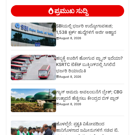
ಪ್ರಮುಖ ಸುದ್ದಿ
SBIಯಲ್ಲಿ ಭರ್ಜರಿ ಉದ್ಯೋಗಾವಕಾಶ;
1,538 ಕ್ಲರ್ಕ್ ಹುದ್ದೆಗಳಿಗೆ ಅರ್ಜಿ ಆಹ್ವಾನ
August 8, 2026
ಹಬ್ಬಕ್ಕೆ ಊರಿಗೆ ಹೋಗುವ ಪ್ಲ್ಯಾನ್ ಇದೆಯಾ?
KSRTC ಟಿಕೆಟ್ ಬುಕ್ಕಿಂಗ್‌ನಲ್ಲಿ ಸಿಗಲಿದೆ
ಭರ್ಜರಿ ರಿಯಾಯಿತಿ
August 8, 2026
ಗ್ಯಾಸ್ ಆಮದು ಅವಲಂಬನೆಗೆ ಬ್ರೇಕ್; CBG
ಉತ್ಪಾದನೆ ಹೆಚ್ಚಿಸಲು ಕೇಂದ್ರದ ಬಿಗ್ ಪ್ಲಾನ್
August 8, 2026
ಹೊಳಲ್ಕೆರೆ: ಪ್ರಕೃತಿ ವಿಕೋಪದಿಂದ
ಹಾನಿಗೊಳಗಾದ ಜಮೀನುಗಳಿಗೆ ಸಚಿವ ಟಿ.