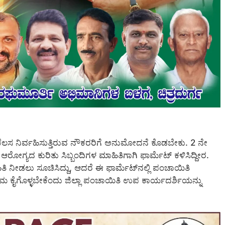
ಕೆಲಸ ನಿರ್ವಹಿಸುತ್ತಿರುವ ನೌಕರರಿಗೆ ಅನುಮೋದನೆ ಕೊಡಬೇಕು. 2 ನೇ
್ಯದ ಕುರಿತು ಸಿಬ್ಬಂದಿಗಳ ಮಾಹಿತಿಗಾಗಿ ಫಾರ್ಮೆಟ್ ಕಳಿಸಿದ್ದೀರ.
ಹಿತಿ ನೀಡಲು ಸೂಚಿಸಿದ್ದು, ಆದರೆ ಈ ಫಾರ್ಮೆಟ್‍ನಲ್ಲಿ ಪಂಚಾಯಿತಿ
್ರಮ ಕೈಗೊಳ್ಳಬೇಕೆಂದು ಜಿಲ್ಲಾ ಪಂಚಾಯಿತಿ ಉಪ ಕಾರ್ಯದರ್ಶಿಯನ್ನು