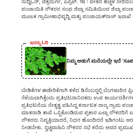
ಸುದ್ದಿಒನ್, ಚಿತ್ರದುರ್ಗ, ಏಪ್ರಿಲ್. 16 : ವೇತನ ಹೆಚ್ಚಳ ಸೇರಿ
ಪಂಚಾಯಿತಿ ನೌಕರರ ಸಂಘ ಜಿಲ್ಲಾ ಸಮಿತಿಯಿಂದ ಜಿಲ್ಲಾ ಪಂ
ಮೂಲಕ ಗ್ರಾಮೀಣಾಭಿವೃದ್ದಿ ಮತ್ತು ಪಂಚಾಯತ್‍ರಾಜ್ ಇಲಾಖೆ 
ಇದನ್ನು ಓದಿ
ನಿಮ್ಮ ಅಡುಗೆ ಮನೆಯಲ್ಲೇ ಇದೆ ‘ಸೂಪರ್
ಬೇಡಿಕೆಗಳ ಈಡೇರಿಕೆಗಾಗಿ ಕಳೆದ ಡಿಸೆಂಬರ್‍ನಲ್ಲಿ ಬೆಂಗಳೂರಿನ ಫ
ಸೆಳೆಯಲಾಗಿತ್ತೆಂದು ಪ್ರತಿಭಟನಾನಿರತರು ಉಪ ಕಾರ್ಯದರ್ಶಿ
ಪ್ರತಿಭಟನೆಯ ನೇತೃತ್ವ ವಹಿಸಿದ್ದ ಕರ್ನಾಟಕ ರಾಜ್ಯ ಗ್ರಾಮ ಪಂ
ಮಾತನಾಡಿ ತಾವೆ ಒಪ್ಪಿಕೊಂಡಿರುವ ಪ್ರಕಾರ ಎಲ್ಲಾ ನೌಕರರಿಗ
ನೌಕರರು ನಿವೃತ್ತಿಯಾದರೆ, ನಿಧನ ಹೊಂದಿದರೆ ಇಡಿಗಂಟು ಆರು
ನೀಡಬೇಕು. ಸ್ವಚ್ಚವಾಹಿನಿ ನೌಕರರ ಸಭೆ ಕರೆದು ಅವರ ಪ್ರಮುಖ