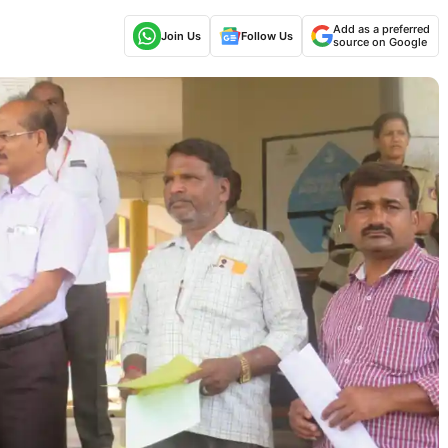
Add as a preferred
Join Us
Follow Us
source on Google