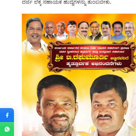
ದರ್ಜೆ ಲೆಕ್ಕ ಸಹಾಯಕ ಹುದ್ದೆಗಳನ್ನು ತುಂಬಬೇಕು.