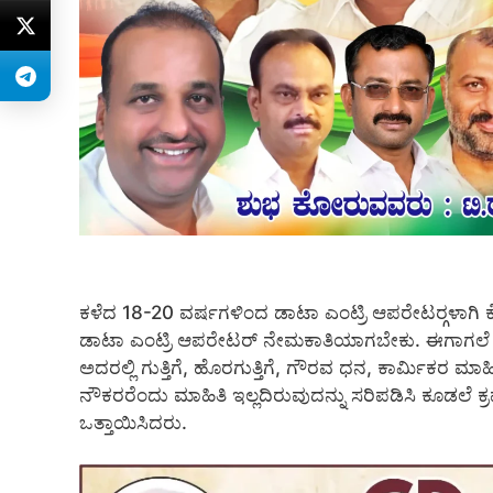
ಕಳೆದ 18-20 ವರ್ಷಗಳಿಂದ ಡಾಟಾ ಎಂಟ್ರಿ ಆಪರೇಟರ್‍ಗಳಾಗಿ 
ಡಾಟಾ ಎಂಟ್ರಿ ಆಪರೇಟರ್ ನೇಮಕಾತಿಯಾಗಬೇಕು. ಈಗಾಗಲೆ ಆರೋಗ
ಅದರಲ್ಲಿ ಗುತ್ತಿಗೆ, ಹೊರಗುತ್ತಿಗೆ, ಗೌರವ ಧನ, ಕಾರ್ಮಿಕರ ಮಾ
ನೌಕರರೆಂದು ಮಾಹಿತಿ ಇಲ್ಲದಿರುವುದನ್ನು ಸರಿಪಡಿಸಿ ಕೂಡಲೆ ಕ
ಒತ್ತಾಯಿಸಿದರು.