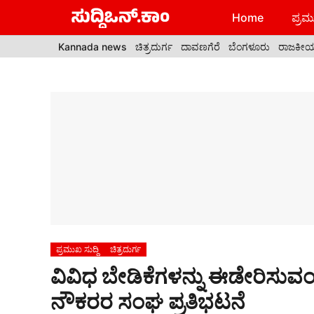
Skip
Home
ಪ್ರಮು
to
content
Kannada news
ಚಿತ್ರದುರ್ಗ
ದಾವಣಗೆರೆ
ಬೆಂಗಳೂರು
ರಾಜಕೀ
ಪ್ರಮುಖ ಸುದ್ದಿ
ಚಿತ್ರದುರ್ಗ
ವಿವಿಧ ಬೇಡಿಕೆಗಳನ್ನು ಈಡೇರಿಸುವಂ
ನೌಕರರ ಸಂಘ ಪ್ರತಿಭಟನೆ