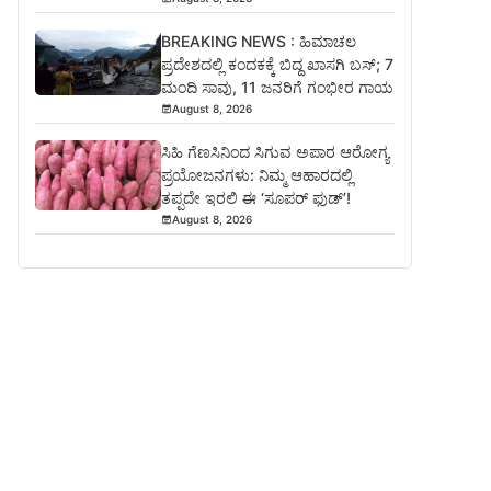
BREAKING NEWS : ಹಿಮಾಚಲ
ಪ್ರದೇಶದಲ್ಲಿ ಕಂದಕಕ್ಕೆ ಬಿದ್ದ ಖಾಸಗಿ ಬಸ್; 7
ಮಂದಿ ಸಾವು, 11 ಜನರಿಗೆ ಗಂಭೀರ ಗಾಯ
August 8, 2026
ಸಿಹಿ ಗೆಣಸಿನಿಂದ ಸಿಗುವ ಅಪಾರ ಆರೋಗ್ಯ
ಪ್ರಯೋಜನಗಳು: ನಿಮ್ಮ ಆಹಾರದಲ್ಲಿ
ತಪ್ಪದೇ ಇರಲಿ ಈ ‘ಸೂಪರ್ ಫುಡ್’!
August 8, 2026