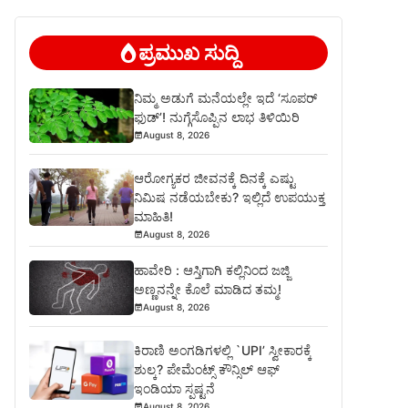
ಪ್ರಮುಖ ಸುದ್ದಿ
ನಿಮ್ಮ ಅಡುಗೆ ಮನೆಯಲ್ಲೇ ಇದೆ ‘ಸೂಪರ್
ಫುಡ್’! ನುಗ್ಗೆಸೊಪ್ಪಿನ ಲಾಭ ತಿಳಿಯಿರಿ
August 8, 2026
ಆರೋಗ್ಯಕರ ಜೀವನಕ್ಕೆ ದಿನಕ್ಕೆ ಎಷ್ಟು
ನಿಮಿಷ ನಡೆಯಬೇಕು? ಇಲ್ಲಿದೆ ಉಪಯುಕ್ತ
ಮಾಹಿತಿ!
August 8, 2026
ಹಾವೇರಿ : ಆಸ್ತಿಗಾಗಿ ಕಲ್ಲಿನಿಂದ ಜಜ್ಜಿ
ಅಣ್ಣನನ್ನೇ ಕೊಲೆ ಮಾಡಿದ ತಮ್ಮ!
August 8, 2026
ಕಿರಾಣಿ ಅಂಗಡಿಗಳಲ್ಲಿ `UPI’ ಸ್ವೀಕಾರಕ್ಕೆ
ಶುಲ್ಕ? ಪೇಮೆಂಟ್ಸ್ ಕೌನ್ಸಿಲ್ ಆಫ್
ಇಂಡಿಯಾ ಸ್ಪಷ್ಟನೆ
August 8, 2026