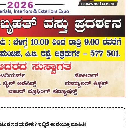
ು ನಿಮಿಷ ನಡೆಯಬೇಕು? ಇಲ್ಲಿದೆ ಉಪಯುಕ್ತ ಮಾಹಿತಿ!