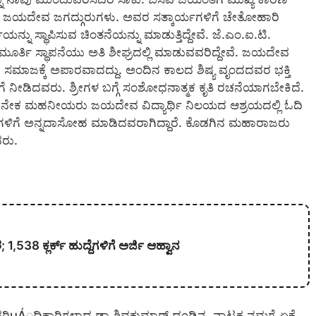
ವರು ಜಯದೇವ ಜಗದ್ಗುರುಗಳು. ಅವರ ಸತ್ಕಾರ್ಯಗಳಿಗೆ ಚೇತೋಹಾರಿ
ು ಸ್ಥಾಪಿಸುವ ಚಿಂತನೆಯನ್ನು ಮಾಡುತ್ತಿದ್ದೇವೆ. ಜೆ.ಎಂ.ಐ.ಟಿ.
ಳ ಮೂರ್ತಿ ಸ್ಥಾಪನೆಯು ಅತಿ ಶೀಘ್ರದಲ್ಲಿ ಮಾಡುವವರಿದ್ದೇವೆ. ಜಯದೇವ
ುಗೆ ಸಮಾಜಕ್ಕೆ ಅಪಾರವಾದದ್ದು. ಅಂದಿನ ಕಾಲದ ಶಿಷ್ಯ ವೃಂದದವರ ಭಕ್ತಿ
ೊಡುಗೆ ನೀಡಿದವರು. ಶ್ರೀಗಳ ಬಗ್ಗೆ ಸಂಶೋಧನಾತ್ಮಕ ಕೃತಿ ರಚನೆಯಾಗಬೇಕಿದೆ.
ವೆ. ಅನೇಕ ಮಹನೀಯರು ಜಯದೇವ ವಿದ್ಯಾರ್ಥಿ ನಿಲಯದ ಆಶ್ರಯದಲ್ಲಿ ಓದಿ
ರ್ಥಿಗಳಿಗೆ ಅನ್ನದಾಸೋಹ ಮಾಡಿದವರಾಗಿದ್ದಾರೆ. ಕೊಡಗಿನ ಮಹಾರಾಜರು
ರು.
538 ಕ್ಲರ್ಕ್ ಹುದ್ದೆಗಳಿಗೆ ಅರ್ಜಿ ಆಹ್ವಾನ
ವರಿμÁ್ಠಧಿಕಾರಿಗಳಾದ ಡಾ.ಶಿವಕುಮಾರ್ ದಂಡಿನ, ನಾಟಕ ನಮಗೆ ಏಕೆ