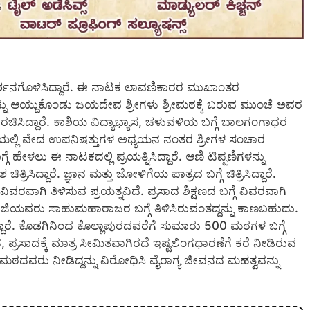
ರದರ್ಶನಗೊಳಿಸಿದ್ದಾರೆ. ಈ ನಾಟಕ ಲಾವಣಿಕಾರರ ಮುಖಾಂತರ
್ನು ಆಯ್ದುಕೊಂಡು ಜಯದೇವ ಶ್ರೀಗಳು ಶ್ರೀಮಠಕ್ಕೆ ಬರುವ ಮುಂಚೆ ಅವರ
ನ್ನು ರಚಿಸಿದ್ದಾರೆ. ಕಾಶಿಯ ವಿದ್ಯಾಭ್ಯಾಸ, ಚಳುವಳಿಯ ಬಗ್ಗೆ ಬಾಲಗಂಗಾಧರ
 ಕಾಶಿಯಲ್ಲಿ ವೇದ ಉಪನಿಷತ್ತುಗಳ ಅಧ್ಯಯನ ನಂತರ ಶ್ರೀಗಳ ಸಂಚಾರ
 ಹೇಳಲು ಈ ನಾಟಕದಲ್ಲಿ ಪ್ರಯತ್ನಿಸಿದ್ದಾರೆ. ಆಣಿ ಟಿಪ್ಪಣಿಗಳನ್ನು
ಿತ್ರಿಸಿದ್ದಾರೆ. ಜ್ಞಾನ ಮತ್ತು ಜೋಳಿಗೆಯ ಪಾತ್ರದ ಬಗ್ಗೆ ಚಿತ್ರಿಸಿದ್ದಾರೆ.
ರವಾಗಿ ತಿಳಿಸುವ ಪ್ರಯತ್ನವಿದೆ. ಪ್ರಸಾದ ಶಿಕ್ಷಣದ ಬಗ್ಗೆ ವಿವರವಾಗಿ
ಂಧೀಜಿಯವರು ಸಾಹುಮಹಾರಾಜರ ಬಗ್ಗೆ ತಿಳಿಸಿರುವಂತದ್ದನ್ನು ಕಾಣಬಹುದು.
ಾರೆ. ಕೊಡಗಿನಿಂದ ಕೊಲ್ಲಾಪುರದವರೆಗೆ ಸುಮಾರು 500 ಮಠಗಳ ಬಗ್ಗೆ
್ಯಾನ, ಪ್ರಸಾದಕ್ಕೆ ಮಾತ್ರ ಸೀಮಿತವಾಗಿರದೆ ಇಷ್ಟಲಿಂಗಧಾರಣೆಗೆ ಕರೆ ನೀಡಿರುವ
ು ಮಠದವರು ನೀಡಿದ್ದನ್ನು ವಿರೋಧಿಸಿ ವೈರಾಗ್ಯ ಜೀವನದ ಮಹತ್ವವನ್ನು