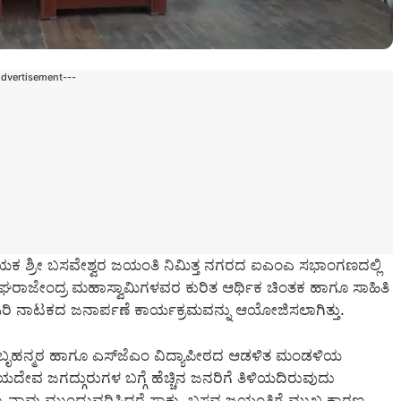
Advertisement---
 ಶ್ರೀ ಬಸವೇಶ್ವರ ಜಯಂತಿ ನಿಮಿತ್ತ ನಗರದ ಐಎಂಎ ಸಭಾಂಗಣದಲ್ಲಿ
ಘರಾಜೇಂದ್ರ ಮಹಾಸ್ವಾಮಿಗಳವರ ಕುರಿತ ಆರ್ಥಿಕ ಚಿಂತಕ ಹಾಗೂ ಸಾಹಿತಿ
ಿರಿ ನಾಟಕದ ಜನಾರ್ಪಣೆ ಕಾರ್ಯಕ್ರಮವನ್ನು ಆಯೋಜಿಸಲಾಗಿತ್ತು.
ು. ಬೃಹನ್ಮಠ ಹಾಗೂ ಎಸ್‍ಜೆಎಂ ವಿದ್ಯಾಪೀಠದ ಆಡಳಿತ ಮಂಡಳಿಯ
ವ ಜಗದ್ಗುರುಗಳ ಬಗ್ಗೆ ಹೆಚ್ಚಿನ ಜನರಿಗೆ ತಿಳಿಯದಿರುವುದು
ನು ನಾವು ಮುಂದುವರಿಸಿದರೆ ಸಾಕು. ಬಸವ ಜಯಂತಿಗೆ ಮುಖ್ಯ ಕಾರಣ