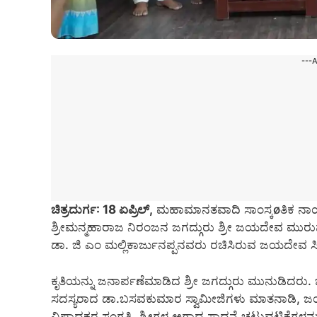
---
ಚಿತ್ರದುರ್ಗ: 18 ಏಪ್ರಿಲ್,
ಮಹಾಮಾನತವಾದಿ ಸಾಂಸ್ಕøತಿಕ ನಾಯಕ
ಶ್ರೀಮನ್ಮಹಾರಾಜ ನಿರಂಜನ ಜಗದ್ಗುರು ಶ್ರೀ ಜಯದೇವ ಮುರು
ಡಾ. ಜಿ ಎಂ ಮಲ್ಲಿಕಾರ್ಜುನಪ್ಪನವರು ರಚಿಸಿರುವ ಜಯದೇವ ಸ
ಕೃತಿಯನ್ನು ಜನಾರ್ಪಣೆ‌ಮಾಡಿದ ಶ್ರೀ ಜಗದ್ಗುರು ಮುನುಡಿದರ
ಸದಸ್ಯರಾದ ಡಾ.ಬಸವಕುಮಾರ ಸ್ವಾಮೀಜಿಗಳು ಮಾತನಾಡಿ, ಜಯದೇ
ವಿಷಾದಕರ ಸಂಗತಿ. ಶ್ರೀಗಳ ಅಗಾಧ ಸಾಧನೆ ಚಟುವಟಿಕೆಗಳನ್