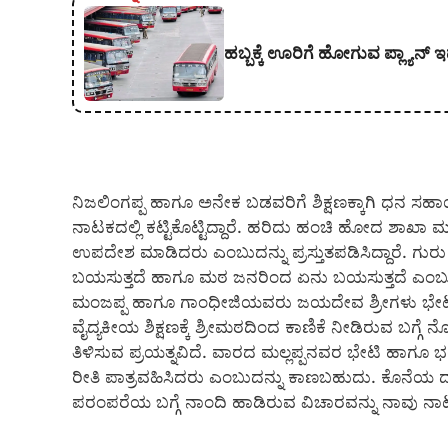
ಹಬ್ಬಕ್ಕೆ ಊರಿಗೆ ಹೋಗುವ ಪ್ಲ್ಯಾನ್ ಇ
ನಿಜಲಿಂಗಪ್ಪ ಹಾಗೂ ಅನೇಕ ಬಡವರಿಗೆ ಶಿಕ್ಷಣಕ್ಕಾಗಿ ಧನ ಸಹಾ
ನಾಟಕದಲ್ಲಿ ಕಟ್ಟಿಕೊಟ್ಟಿದ್ದಾರೆ. ಹರಿದು ಹಂಚಿ ಹೋದ ಶಾಖಾ 
ಉಪದೇಶ ಮಾಡಿದರು ಎಂಬುದನ್ನು ಪ್ರಸ್ತುತಪಡಿಸಿದ್ದಾರೆ. ಗುರು
ಬಯಸುತ್ತದೆ ಹಾಗೂ ಮಠ ಜನರಿಂದ ಏನು ಬಯಸುತ್ತದೆ ಎಂಬುದನ್ನು 
ಮಂಜಪ್ಪ ಹಾಗೂ ಗಾಂಧೀಜಿಯವರು ಜಯದೇವ ಶ್ರೀಗಳು ಭೇಟಿಯಾದ 
ವೈದ್ಯಕೀಯ ಶಿಕ್ಷಣಕ್ಕೆ ಶ್ರೀಮಠದಿಂದ ಕಾಣಿಕೆ ನೀಡಿರುವ ಬಗ್
ತಿಳಿಸುವ ಪ್ರಯತ್ನವಿದೆ. ವಾರದ ಮಲ್ಲಪ್ಪನವರ ಭೇಟಿ ಹಾಗೂ ಭಕ್ತ
ರೀತಿ ಪಾತ್ರವಹಿಸಿದರು ಎಂಬುದನ್ನು ಕಾಣಬಹುದು. ಕೊನೆಯ ದೃಶ್ಯ
ಪರಂಪರೆಯ ಬಗ್ಗೆ ನಾಂದಿ ಹಾಡಿರುವ ವಿಚಾರವನ್ನು ನಾವು ನ