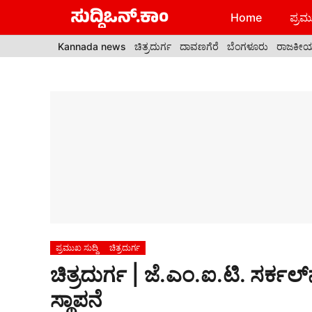
Skip
Home
ಪ್ರಮು
to
content
Kannada news
ಚಿತ್ರದುರ್ಗ
ದಾವಣಗೆರೆ
ಬೆಂಗಳೂರು
ರಾಜಕೀ
ಪ್ರಮುಖ ಸುದ್ದಿ
ಚಿತ್ರದುರ್ಗ
ಚಿತ್ರದುರ್ಗ | ಜೆ.ಎಂ.ಐ.ಟಿ. ಸರ್ಕ
ಸ್ಥಾಪನೆ