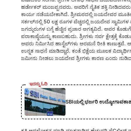
ಹರ್ಡೇಕರ್ ಮಂಜಪ್ಪನವರು. ಅವರಿಗೆ ನೈತಿಕ ಶಕ್ತಿ ನೀಡಿದ
ಕಾರ್ಯ ನಡೆಯಬೇಕಾಗಿದೆ. ಶ್ರೀಮಠದಲ್ಲಿ ಜಯದೇವರ ಮೂರ್ತಿಯನ್ನ
ಸರ್ಕಲ್‍ನಲ್ಲಿ 50 ಲಕ್ಷ ರೂಗಳ ವೆಚ್ಚದಲ್ಲಿ ಜಯದೇವ ಸ್ವಾಮಿಗ
ಜಗದ್ಗುರುಗಳ ಬಗ್ಗೆ ಹೆಚ್ಚಿನ ಪ್ರಚಾರ ಅಗತ್ಯವಿದೆ. ಅವರ ಕೊಡ
ಪರಾಕಾಷ್ಠೆಯನ್ನು ಕಾಣಬಹುದು. ಶ್ರೀಗಳು ಸರ್ವ ಕ್ಷೇತ್ರಕ್ಕೆ ಕ
ಅವರು ನಿರ್ಮಿಸಿದ ಹಾಸ್ಟೆಲ್‍ಗಳು ಅರಮನೆ ರೀತಿ ಕಾಣುತ್ತ
ಉನ್ನತ ಸಾಧನೆ ಮಾಡಿದ್ದಾರೆ. ಕಂತೆ ಭಿಕ್ಷೆಯ ಮೂಲಕ ವಿದ್ಯಾ
ಜಮೀನು ನೀಡಲು ಜಯದೇವ ಶ್ರೀಗಳು ಕಾರಣ ಎಂದು ನುಡಿದ
ಇದನ್ನು ಓದಿ
SBIಯಲ್ಲಿ ಭರ್ಜರಿ ಉದ್ಯೋಗಾವಕಾಶ; 1,
ಕೃತಿ ಆವಲೋಕನ ಮಾಡಿ ಮಾತನಾಡಿದ ಹೆಚ್ಚುವರಿ ಪೆÇಲೀಸ್ 