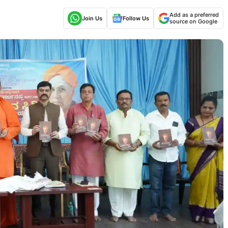
Add as a preferred
Join Us
Follow Us
source on Google