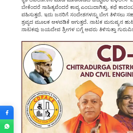
ಬೇಕೆಂದರೆ ಸಾಹಿತ್ಯವೆಂದರೆ ಕಾವ್ಯ ಎಂಬುದಾಗಿತ್ತು. ಕಥೆ ಕಾದಂ
ವಹಿಸುತ್ತದೆ. ಇದು ಜನರಿಗೆ ಸಂದೇಶಗಳನ್ನು ಬೇಗ ತಿಳಿಸಲು ಸ
ಶ್ರವ್ಯದ ಮೂಲಕ ಅಳವಡಿಕೆ ಆಗುತ್ತದೆ. ನಾಟಕ ಮನುಷ್ಯನ ಹುಟ್
ನಾಟಕವು ಜಯದೇವ ಶ್ರೀಗಳ ಬಗ್ಗೆ ಅವರು ತಿಳಿಸುತ್ತಾ ಗುರುವಿನ ಭಕ್