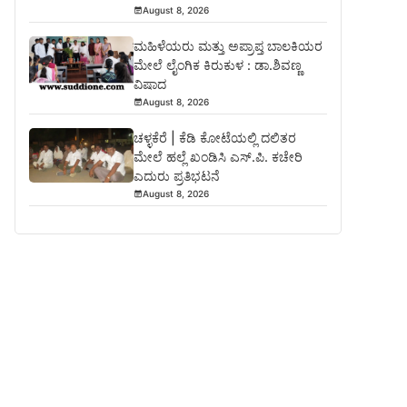
August 8, 2026
ಮಹಿಳೆಯರು ಮತ್ತು ಅಪ್ರಾಪ್ತ ಬಾಲಕಿಯರ
ಮೇಲೆ ಲೈಂಗಿಕ ಕಿರುಕುಳ : ಡಾ.ಶಿವಣ್ಣ
ವಿಷಾದ
August 8, 2026
ಚಳ್ಳಕೆರೆ | ಕೆಡಿ ಕೋಟೆಯಲ್ಲಿ ದಲಿತರ
ಮೇಲೆ ಹಲ್ಲೆ ಖಂಡಿಸಿ ಎಸ್.ಪಿ. ಕಚೇರಿ
ಎದುರು ಪ್ರತಿಭಟನೆ
August 8, 2026