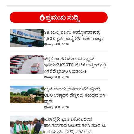
ಪ್ರಮುಖ ಸುದ್ದಿ
SBIಯಲ್ಲಿ ಭರ್ಜರಿ ಉದ್ಯೋಗಾವಕಾಶ;
1,538 ಕ್ಲರ್ಕ್ ಹುದ್ದೆಗಳಿಗೆ ಅರ್ಜಿ ಆಹ್ವಾನ
August 8, 2026
ಹಬ್ಬಕ್ಕೆ ಊರಿಗೆ ಹೋಗುವ ಪ್ಲ್ಯಾನ್
ಇದೆಯಾ? KSRTC ಟಿಕೆಟ್ ಬುಕ್ಕಿಂಗ್‌ನಲ್ಲಿ
ಸಿಗಲಿದೆ ಭರ್ಜರಿ ರಿಯಾಯಿತಿ
August 8, 2026
ಗ್ಯಾಸ್ ಆಮದು ಅವಲಂಬನೆಗೆ ಬ್ರೇಕ್;
CBG ಉತ್ಪಾದನೆ ಹೆಚ್ಚಿಸಲು ಕೇಂದ್ರದ ಬಿಗ್
ಪ್ಲಾನ್
August 8, 2026
ಹೊಳಲ್ಕೆರೆ: ಪ್ರಕೃತಿ ವಿಕೋಪದಿಂದ
ಹಾನಿಗೊಳಗಾದ ಜಮೀನುಗಳಿಗೆ ಸಚಿವ ಟಿ.
ರಘುಮೂರ್ತಿ ಭೇಟಿ, ಪರಿಶೀಲನೆ