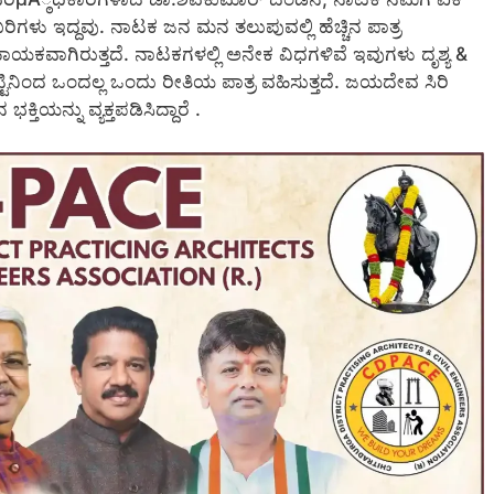
ಬರಿಗಳು ಇದ್ದವು. ನಾಟಕ ಜನ ಮನ ತಲುಪುವಲ್ಲಿ ಹೆಚ್ಚಿನ ಪಾತ್ರ
ಹಾಯಕವಾಗಿರುತ್ತದೆ. ನಾಟಕಗಳಲ್ಲಿ ಅನೇಕ ವಿಧಗಳಿವೆ ಇವುಗಳು ದೃಶ್ಯ &
ಟಿನಿಂದ ಒಂದಲ್ಲ ಒಂದು ರೀತಿಯ ಪಾತ್ರ ವಹಿಸುತ್ತದೆ. ಜಯದೇವ ಸಿರಿ
ತಿಯನ್ನು ವ್ಯಕ್ತಪಡಿಸಿದ್ದಾರೆ .