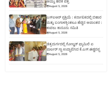
ಆಯ್ತು ಹರಕೆ ಪತ್ರ
August 5, 2026
ಎಸ್‍ಐಆರ್ ಪ್ರಕ್ರಿಯೆ : ಕರ್ನಾಟಕದಲ್ಲಿ ಬಿಹಾರ
ಮತ್ತು ಬಂಗಾಳಕ್ಕಿಂತಲೂ ಹೆಚ್ಚಿನ ಅವಾಂತರ :
ಕಾವಲು ಕಾನೂನು ಸಮಿತಿ
August 5, 2026
ಚಿತ್ರದುರ್ಗದಲ್ಲಿ ಗೋಲ್ಡನ್ ಫ್ಯಾಮಿಲಿ ಐ
ಪಾರ್ಲರ್ ಸ್ಪಾ ಉದ್ಘಾಟಿಸಿದ ಕೆ.ಎಸ್.ಈಶ್ವರಪ್ಪ
August 5, 2026