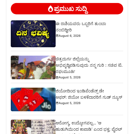
ಪ್ರಮುಖ ಸುದ್ದಿ
ಈ ರಾಶಿಯವರು ಒಬ್ಬರಿಗೆ ತುಂಬಾ
ನಂಬಿದ್ದೀರಿ
August 6, 2026
ಚಿತ್ರದುರ್ಗ ಜಿಲ್ಲೆಯನ್ನು
ಅಭಿವೃದ್ದಿಪಡಿಸುವುದು ನನ್ನ ಗುರಿ : ಸಚಿವ ಟಿ.
ರಘುಮೂರ್ತಿ
August 5, 2026
ಜಿಯೋದಿಂದ ಇಂಡಿಪೆಂಡೆನ್ಸ್ ಡೇ
ಆಫರ್: ಜಿಯೋ ಬಳಕೆದಾರರಿಗೆ ಗುಡ್ ನ್ಯೂಸ್
August 5, 2026
ಆರೋಗ್ಯ, ಉದ್ಯೋಗವಲ್ಲ… ‘ಆ
ಹುಡುಗಿಯಿಂದ ಕಾಪಾಡಿ’ ಎಂದ ಭಕ್ತ; ವೈರಲ್