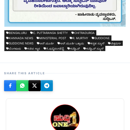
BENGALURU
C. PUTTARANGA SHETTY
CHITRADURGA
KANNADA NEWS
MINISTERIAL POST
R. MURTHY
SUDDIONE
SUDDIONE NEWS
ಆರ್.ಮೂರ್ತಿ
ಆರ್.ಮೂರ್ತಿ ಒತ್ತಾಯ
ಕನ್ನಡ ನ್ಯೂಸ್
ಚಿತ್ರದುರ್ಗ
ಬೆಂಗಳೂರು
ಸಚಿವ ಸ್ಥಾನ
ಸಿ.ಪುಟ್ಟರಂಗಶೆಟ್ಟಿ
ಸುದ್ದಿಒನ್
ಸುದ್ದಿಒನ್ ನ್ಯೂಸ್
SHARE THIS ARTICLE