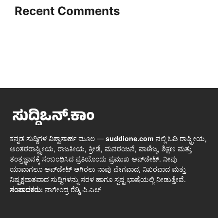
Recent Comments
ಕನ್ನಡ ಸುದ್ದಿಗಳ ವಿಶ್ವಾಸಾರ್ಹ ಮೂಲ —
suddione.com
ನಲ್ಲಿ ಓದಿ ರಾಷ್ಟ್ರೀಯ,
ಅಂತರರಾಷ್ಟ್ರೀಯ, ರಾಜಕೀಯ, ಕ್ರೀಡೆ, ಮನರಂಜನೆ, ವಾಣಿಜ್ಯ, ಶಿಕ್ಷಣ ಮತ್ತು
ತಂತ್ರಜ್ಞಾನಕ್ಕೆ ಸಂಬಂಧಿಸಿದ ಪ್ರತಿಯೊಂದು ಪ್ರಮುಖ ಅಪ್‌ಡೇಟ್. ನೀವು
ಯಾವಾಗಲೂ ಅಪ್‌ಡೇಟ್ ಆಗಿರಲು ನಾವು ವೇಗವಾದ, ನಿಖರವಾದ ಮತ್ತು
ನಿಷ್ಪಕ್ಷಪಾತವಾದ ಸುದ್ದಿಗಳನ್ನು ಸರಳ ಹಾಗೂ ಸ್ಪಷ್ಟ ಭಾಷೆಯಲ್ಲಿ ನೀಡುತ್ತೇವೆ.
ಸಂಪಾದಕರು:
ನಾಗೇಂದ್ರ ರೆಡ್ಡಿ ಪಿ.ಎಲ್