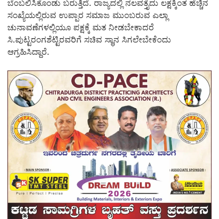
ಬೆಂಬಲಿಸಿಕೊಂಡು ಬರುತ್ತಿದೆ. ರಾಜ್ಯದಲ್ಲಿ ನಲವತ್ತೈದು ಲಕ್ಷಕ್ಕಿಂತ ಹೆಚ್ಚಿನ
ಸಂಖ್ಯೆಯಲ್ಲಿರುವ ಉಪ್ಪಾರ ಸಮಾಜ ಮುಂಬರುವ ಎಲ್ಲಾ
ಚುನಾವಣೆಗಳಲ್ಲಿಯೂ ಪಕ್ಷಕ್ಕೆ ಮತ ನೀಡಬೇಕಾದರೆ
ಸಿ.ಪುಟ್ಟರಂಗಶೆಟ್ಟಿರವರಿಗೆ ಸಚಿವ ಸ್ಥಾನ ಸಿಗಲೇಬೇಕೆಂದು
ಆಗ್ರಹಿಸಿದ್ದಾರೆ.