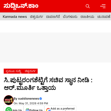
Skip
to
content
Men
Kannada news
ಚಿತ್ರದುರ್ಗ
ದಾವಣಗೆರೆ
ಬೆಂಗಳೂರು
ರಾಜಕೀಯ
ಚುನಾವಣೆ
ಪ್ರಮುಖ ಸುದ್ದಿ
ಚಿತ್ರದುರ್ಗ
ಸಿ.ಪುಟ್ಟರಂಗಶೆಟ್ಟಿಗೆ ಸಚಿವ ಸ್ಥಾನ ನೀಡಿ :
ಆರ್.ಮೂರ್ತಿ ಒತ್ತಾಯ
By
suddionenews
On: May 31, 2026 4:59 PM
Add as a preferred
Join Us
Follow Us