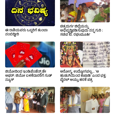
ಚಿತ್ರದುರ್ಗ ಜಿಲ್ಲೆಯನ್ನು
ಈ ರಾಶಿಯವರು ಒಬ್ಬರಿಗೆ ತುಂಬಾ
ಅಭಿವೃದ್ದಿಪಡಿಸುವುದು ನನ್ನ ಗುರಿ :
ನಂಬಿದ್ದೀರಿ
ಸಚಿವ ಟಿ. ರಘುಮೂರ್ತಿ
ಜಿಯೋದಿಂದ ಇಂಡಿಪೆಂಡೆನ್ಸ್ ಡೇ
ಆರೋಗ್ಯ, ಉದ್ಯೋಗವಲ್ಲ… ‘ಆ
ಆಫರ್: ಜಿಯೋ ಬಳಕೆದಾರರಿಗೆ ಗುಡ್
ಹುಡುಗಿಯಿಂದ ಕಾಪಾಡಿ’ ಎಂದ ಭಕ್ತ;
ನ್ಯೂಸ್
ವೈರಲ್ ಆಯ್ತು ಹರಕೆ ಪತ್ರ