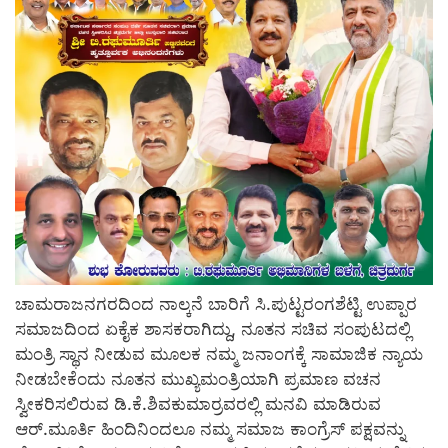
ಚಾಮರಾಜನಗರದಿಂದ ನಾಲ್ಕನೆ ಬಾರಿಗೆ ಸಿ.ಪುಟ್ಟರಂಗಶೆಟ್ಟಿ ಉಪ್ಪಾರ
ಸಮಾಜದಿಂದ ಏಕೈಕ ಶಾಸಕರಾಗಿದ್ದು, ನೂತನ ಸಚಿವ ಸಂಪುಟದಲ್ಲಿ
ಮಂತ್ರಿ ಸ್ಥಾನ ನೀಡುವ ಮೂಲಕ ನಮ್ಮ ಜನಾಂಗಕ್ಕೆ ಸಾಮಾಜಿಕ ನ್ಯಾಯ
ನೀಡಬೇಕೆಂದು ನೂತನ ಮುಖ್ಯಮಂತ್ರಿಯಾಗಿ ಪ್ರಮಾಣ ವಚನ
ಸ್ವೀಕರಿಸಲಿರುವ ಡಿ.ಕೆ.ಶಿವಕುಮಾರ್‍ರವರಲ್ಲಿ ಮನವಿ ಮಾಡಿರುವ
ಆರ್.ಮೂರ್ತಿ ಹಿಂದಿನಿಂದಲೂ ನಮ್ಮ ಸಮಾಜ ಕಾಂಗ್ರೆಸ್ ಪಕ್ಷವನ್ನು