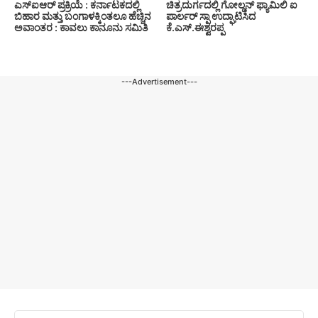
ಎಸ್‍ಐಆರ್ ಪ್ರಕ್ರಿಯೆ : ಕರ್ನಾಟಕದಲ್ಲಿ
ಚಿತ್ರದುರ್ಗದಲ್ಲಿ ಗೋಲ್ಡನ್ ಫ್ಯಾಮಿಲಿ ಐ
ಬಿಹಾರ ಮತ್ತು ಬಂಗಾಳಕ್ಕಿಂತಲೂ ಹೆಚ್ಚಿನ
ಪಾರ್ಲರ್ ಸ್ಪಾ ಉದ್ಘಾಟಿಸಿದ
ಅವಾಂತರ : ಕಾವಲು ಕಾನೂನು ಸಮಿತಿ
ಕೆ.ಎಸ್.ಈಶ್ವರಪ್ಪ
---Advertisement---