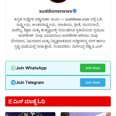
suddionenews
ಕನ್ನಡ ಸುದ್ದಿಗಳ ವಿಶ್ವಾಸಾರ್ಹ ಮೂಲ — suddione.com ನಲ್ಲಿ ಓದಿ
ರಾಷ್ಟ್ರೀಯ, ಅಂತರರಾಷ್ಟ್ರೀಯ, ರಾಜಕೀಯ, ಕ್ರೀಡೆ, ಮನರಂಜನೆ,
ವಾಣಿಜ್ಯ, ಶಿಕ್ಷಣ ಮತ್ತು ತಂತ್ರಜ್ಞಾನಕ್ಕೆ ಸಂಬಂಧಿಸಿದ ಪ್ರತಿಯೊಂದು ಪ್ರಮುಖ
ಅಪ್‌ಡೇಟ್. ನೀವು ಯಾವಾಗಲೂ ಅಪ್‌ಡೇಟ್ ಆಗಿರಲು ನಾವು
ವೇಗವಾದ, ನಿಖರವಾದ ಮತ್ತು ನಿಷ್ಪಕ್ಷಪಾತವಾದ ಸುದ್ದಿಗಳನ್ನು ಸರಳ ಹಾಗೂ
ಸ್ಪಷ್ಟ ಭಾಷೆಯಲ್ಲಿ ನೀಡುತ್ತೇವೆ. ಸಂಪಾದಕರು: ನಾಗೇಂದ್ರ ರೆಡ್ಡಿ ಪಿ.ಎಲ್
Join WhatsApp
Join Now
Join Telegram
Join Now
ಮಿಸ್ ಮಾಡ್ದೆ ಓದಿ