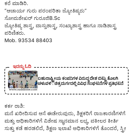
ಕರೆ ಮಾಡಿರಿ.
“ಆಚಾರ್ಯ ಗುರು ಪರಂಪರಿತಾ ಜ್ಯೋತಿಷ್ಯರು”
ಸೋಮಶೇಖರ್ ಗುರೂಜಿB.Sc
ಜ್ಯೋತಿಷ್ಯ ಶಾಸ್ತ್ರ, ವಾಸ್ತುಶಾಸ್ತ್ರ, ಸಂಖ್ಯಾಶಾಸ್ತ್ರ ಹಾಗೂ ನಾಡಿಶಾಸ್ತ್ರ
ಪರಿಣಿತರು.
Mob. 93534 88403
ಇದನ್ನು ಓದಿ
ಬಹುರಾಷ್ಟ್ರೀಯ ಕಂಪನಿಗಳ ವಿರುದ್ಧ ದೇಶ ಬಿಟ್ಟು ತೊಲಗಿ
ಚಳುವಳಿ : ಚಿತ್ರದುರ್ಗದಲ್ಲಿ ವಿವಿಧ ಸಂಘಟನೆಗಳ ಪ್ರತಿಭಟನೆ
ಕರ್ಕ ರಾಶಿ:
ಮನೆ ಖರೀದಿಸುವ ಆಸೆ ಈಡೇರುವುದು, ಶಿಕ್ಷಕರಿಗೆ ರಾಜಕಾರಣಿಗಳಿಗೆ
ಮತ್ತು ಅಧಿಕಾರಿಗಳಿಗೆ ವಿಶೇಷ ಸ್ಥಾನಮಾನ ಲಭ್ಯ, ವಕೀಲರ ಕೀರ್ತಿ
ಸುತ್ತು ಕಡೆ ಹರಡಲಿದೆ, ಶಿಕ್ಷಣ ಇಲಾಖೆ ಅಧಿಕಾರಿಗಳಿಗೆ ತೊಂದರೆ, ಸ್ತ್ರೀ