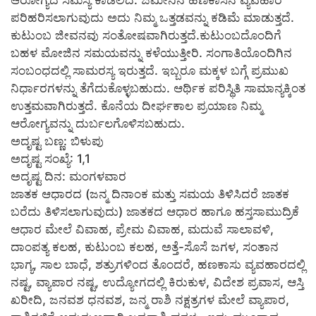
ಪರಿಹರಿಸಲಾಗುವುದು ಅದು ನಿಮ್ಮ ಒತ್ತಡವನ್ನು ಕಡಿಮೆ ಮಾಡುತ್ತದೆ.
ಕುಟುಂಬ ಜೀವನವು ಸಂತೋಷವಾಗಿರುತ್ತದೆ.ಕುಟುಂಬದೊಂದಿಗೆ
ಬಹಳ ಮೋಜಿನ ಸಮಯವನ್ನು ಕಳೆಯುತ್ತೀರಿ. ಸಂಗಾತಿಯೊಂದಿಗಿನ
ಸಂಬಂಧದಲ್ಲಿ ಸಾಮರಸ್ಯ ಇರುತ್ತದೆ. ಇಬ್ಬರೂ ಮಕ್ಕಳ ಬಗ್ಗೆ ಪ್ರಮುಖ
ನಿರ್ಧಾರಗಳನ್ನು ತೆಗೆದುಕೊಳ್ಳಬಹುದು. ಆರ್ಥಿಕ ಪರಿಸ್ಥಿತಿ ಸಾಮಾನ್ಯಕ್ಕಿಂತ
ಉತ್ತಮವಾಗಿರುತ್ತದೆ. ಕೊನೆಯ ದೀರ್ಘಕಾಲ ಪ್ರಯಾಣ ನಿಮ್ಮ
ಆರೋಗ್ಯವನ್ನು ದುರ್ಬಲಗೊಳಿಸಬಹುದು.
ಅದೃಷ್ಟ ಬಣ್ಣ: ಬಿಳುಪು
ಅದೃಷ್ಟ ಸಂಖ್ಯೆ: 1,1
ಅದೃಷ್ಟ ದಿನ: ಮಂಗಳವಾರ
ಜಾತಕ ಆಧಾರದ (ಜನ್ಮ ದಿನಾಂಕ ಮತ್ತು ಸಮಯ ತಿಳಿಸಿದರೆ ಜಾತಕ
ಬರೆದು ತಿಳಿಸಲಾಗುವುದು) ಜಾತಕದ ಆಧಾರ ಹಾಗೂ ಹಸ್ತಸಾಮುದ್ರಿಕೆ
ಆಧಾರ ಮೇಲೆ ವಿವಾಹ, ಪ್ರೇಮ ವಿವಾಹ, ಮದುವೆ ಸಾಲಾವಳಿ,
ದಾಂಪತ್ಯ ಕಲಹ, ಕುಟುಂಬ ಕಲಹ, ಅತ್ತೆ-ಸೊಸೆ ಜಗಳ, ಸಂತಾನ
ಭಾಗ್ಯ, ಸಾಲ ಬಾಧೆ, ಶತ್ರುಗಳಿಂದ ತೊಂದರೆ, ಹಣಕಾಸು ವ್ಯವಹಾರದಲ್ಲಿ
ನಷ್ಟ, ವ್ಯಾಪಾರ ನಷ್ಟ, ಉದ್ಯೋಗದಲ್ಲಿ ಕಿರುಕುಳ, ವಿದೇಶ ಪ್ರವಾಸ, ಆಸ್ತಿ
ಖರೀದಿ, ಜನವಶ ಧನವಶ, ಜನ್ಮ ರಾಶಿ ನಕ್ಷತ್ರಗಳ ಮೇಲೆ ವ್ಯಾಪಾರ,