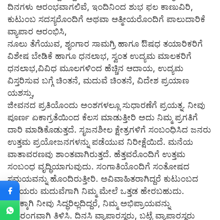
ದಿನಗಳು ಆರಂಭವಾಗಲಿವೆ, ಇಂದಿನಿಂದ ಶುಭ ಫಲ ಕಾಣುವಿರಿ,
ಕುಟುಂಬ ಸದಸ್ಯರೊಂದಿಗೆ ಅಥವಾ ಆತ್ಮೀಯರೊಂದಿಗೆ ಪಾಲುದಾರಿಕೆ
ವ್ಯಾಪಾರ ಆರಂಭಿಸಿ,
ನೂಲು ತೆಗೆಯುವ, ಶೃಂಗಾರ ಸಾಮಗ್ರಿ ಹಾಗೂ ಔಷಧ ತಯಾರಿಕರಿಗೆ
ವಿಶೇಷ ಬೇಡಿಕೆ ಹಾಗೂ ಧನಲಾಭ, ಸ್ವಂತ ಉದ್ಯಮ ಮಾಲಕರಿಗೆ
ಧನಲಾಭ,ವಿವಿಧ ಮೂಲಗಳಿಂದ ಹೆಚ್ಚಿನ ಆದಾಯ, ಉದ್ಯಮ
ವಿಸ್ತರಿಸುವ ಬಗ್ಗೆ ಚಿಂತನೆ, ಮದುವೆ ಚಿಂತನೆ, ವಿದೇಶ ಪ್ರಯಾಣ
ಯಶಸ್ಸು,
ಜೀವನದ ಪ್ರತಿಯೊಂದು ಅಂಶಗಳಲ್ಲೂ ಸುಧಾರಣೆಗೆ ಪ್ರಯತ್ನ. ನೀವು
ಪೂರ್ಣ ಏಕಾಗ್ರತೆಯಿಂದ ಕೆಲಸ ಮಾಡುತ್ತೀರಿ ಅದು ನಿಮ್ಮ ಪ್ರಗತಿಗೆ
ದಾರಿ ಮಾಡಿಕೊಡುತ್ತದೆ. ಸೃಜನಶೀಲ ಕ್ಷೇತ್ರಗಳಿಗೆ ಸಂಬಂಧಿಸಿದ ಜನರು
ಉತ್ತಮ ಪ್ರಯೋಜನಗಳನ್ನು ಪಡೆಯುವ ನಿರೀಕ್ಷೆಯಿದೆ. ಮನೆಯ
ವಾತಾವರಣವು ಶಾಂತವಾಗಿರುತ್ತದೆ. ಹೆತ್ತವರೊಂದಿಗೆ ಉತ್ತಮ
ಸಂಬಂಧ ವೃದ್ಧಿಯಾಗುವುದು. ಸಂಗಾತಿಯೊಂದಿಗೆ ಸಂತೋಷದ
ಸಮಯವನ್ನು ಹೊಂದಿರುತ್ತೀರಿ. ಅವಿವಾಹಿತರಾಗಿದ್ದರೆ ಕುಟುಂಬದ
ಹಿರಿಯರು ಮದುವೆಗಾಗಿ ನಿಮ್ಮ ಮೇಲೆ ಒತ್ತಡ ಹೇರಬಹುದು.
ಇದಕ್ಕಾಗಿ ನೀವು ಸಿದ್ಧರಿಲ್ಲದಿದ್ದರೆ, ನಿಮ್ಮ ಅಭಿಪ್ರಾಯವನ್ನು
ಬಹಿರಂಗವಾಗಿ ತಿಳಿಸಿ. ದಿನಸಿ ವ್ಯಾಪಾರಸ್ಥರು, ಬಟ್ಟೆ ವ್ಯಾಪಾರಸ್ಥರು