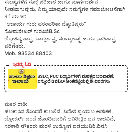
ಸಮಸ್ಯೆಗಳಿಗೆ ಸೂಕ್ತ ಪರಿಹಾರ ಹಾಗೂ ಮಾರ್ಗದರ್ಶನ
ನೀಡಲಾಗುವುದು. ನಿಮ್ಮ ಯಾವುದೇ ಸಮಸ್ಯೆಗಳ ಸಮಾಲೋಚನೆಗಾಗಿ
ಕರೆ ಮಾಡಿರಿ.
“ಆಚಾರ್ಯ ಗುರು ಪರಂಪರಿತಾ ಜ್ಯೋತಿಷ್ಯರು”
ಸೋಮಶೇಖರ್ ಗುರೂಜಿB.Sc
ಜ್ಯೋತಿಷ್ಯ ಶಾಸ್ತ್ರ, ವಾಸ್ತುಶಾಸ್ತ್ರ, ಸಂಖ್ಯಾಶಾಸ್ತ್ರ ಹಾಗೂ ನಾಡಿಶಾಸ್ತ್ರ
ಪರಿಣಿತರು.
Mob. 93534 88403
ಇದನ್ನು ಓದಿ
SSLC, PUC ವಿದ್ಯಾರ್ಥಿಗಳಿಗೆ ಮಹತ್ವದ ಬದಲಾವಣೆ:
ಇನ್ಮುಂದೆ ಡಿಜಿಟಲ್ ಅಂಕಪಟ್ಟಿಯಲ್ಲಿ ಈ ವಿವರಗಳು
ಮಕರ ರಾಶಿ:
ಹಣಕಾಸಿನ ತೊಂದರೆ ಕಾಣಲಿದೆ, ವಿದೇಶ ಪ್ರಯಾಣ ಅಡಚಣೆ,
ಬ್ರೋಕರ್ಸ್ ದಂದೆ ಹೊಂದಿದವರಿಗೆ ಅನಿರೀಕ್ಷಿತ ಧನ ಲಾಭವಿದೆ,
ಸರಕಾರಿ ನೌಕರರು ಮರಳಿ ಉದ್ಯೋಗ ಪಡೆಯುವಿರಿ,ದಿನಸಿ