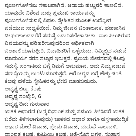
ಪೂರ್ಣಗೊಳಿಸಲು ಸಕಾಲವಾಗಿದೆ, ಆದಾಯ ಹೆಚ್ಚುವರಿ ಕಾಣಲಿದೆ,
ಯಾವುದೇ ವಿಶೇಷ ಮತ್ತು ಪ್ರಮುಖ ಕಾರ್ಯವನ್ನು
ಪೂರ್ಣಗೊಳಿಸುವಲ್ಲಿ ವಿಫಲ. ಸ್ನೇಹಿತರ ಮೂಲಕ ಉದ್ಯೋಗ
ಪಡೆಯುವ ಸಾಧ್ಯತೆಯಿದೆ. ನಿಮ್ಮ ಜೀವನ ಚಿಂತಾಜನಕ. ಹಣಕಾಸಿನ
ದೀರ್ಘಕಾಲದವರೆಗೆ ಸಮಸ್ಯೆ ಎದುರಿಸಬೇಕಾದೀತು. ಸಾಲ ಸಿಲುಕಿರುವ
ವಿಷಯವನ್ನು ಪರಿಹರಿಸುವುದರಿಂದ ಆರ್ಥಿಕವಾಗಿ
ಬಲಶಾಲಿಯಾಗುತ್ತೀರಿ. ವಿವಾಹಿತರಿಗೆ ಒಳ್ಳೆಯದು. ನಿಮ್ಮಿಬ್ಬರ ನಡುವೆ
ಮಾಧುರ್ಯ ಸರಸ ಸಲ್ಲಾಪ ಇರುತ್ತದೆ. ಪ್ರಣಯ ಜೀವನದಲ್ಲಿ ಕೆಲವು
ಸಮಸ್ಯೆ. ಸಂಗಾತಿಯ ಬಗ್ಗೆ ನಿಮಗೆ ಅನುಮಾನ. ಅದು ನಿಮ್ಮ ನಡುವೆ
ಸಮಸ್ಯೆಯನ್ನು ಉಂಟುಮಾಡುತ್ತದೆ. ಆರೋಗ್ಯದ ಬಗ್ಗೆ ಹೆಚ್ಚು ಚಿಂತೆ.
ಕೆಲವು ಹಳೆಯ ಸ್ನೇಹಿತರನ್ನು ಭೇಟಿ ಮಾಡಬಹುದು.
ಅದೃಷ್ಟ ಬಣ್ಣ: ಕೆಂಪು
ಅದೃಷ್ಟ ಸಂಖ್ಯೆ:5, 6
ಅದೃಷ್ಟ ದಿನ: ಗುರುವಾರ
ಜಾತಕ ಆಧಾರದ (ಜನ್ಮ ದಿನಾಂಕ ಮತ್ತು ಸಮಯ ತಿಳಿಸಿದರೆ ಜಾತಕ
ಬರೆದು ತಿಳಿಸಲಾಗುವುದು) ಜಾತಕದ ಆಧಾರ ಹಾಗೂ ಹಸ್ತಸಾಮುದ್ರಿಕೆ
ಆಧಾರ ಮೇಲೆ ವಿವಾಹ, ಪ್ರೇಮ ವಿವಾಹ, ಮದುವೆ ಸಾಲಾವಳಿ,
ದಾಂಪತ್ಯ ಕಲಹ, ಕುಟುಂಬ ಕಲಹ, ಅತ್ತೆ-ಸೊಸೆ ಜಗಳ, ಸಂತಾನ