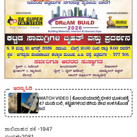
ಇದನ್ನು ಓದಿ
WATCH VIDEO | ಕೊಲಂಬಿಯಾದಲ್ಲಿ ಭೀಕರ ಭೂಕಂಪಕ್ಕೆ
47 ಮಂದಿ ಬಲಿ, ಕಟ್ಟಡಗಳಿಂದ ಜಿಗಿದು ಜೀವ ಉಳಿಸಿಕೊಂಡ
ಜನ
ಶಾಲಿವಾಹನ ಶಕೆ -1947
ಸಂವತ್-2081