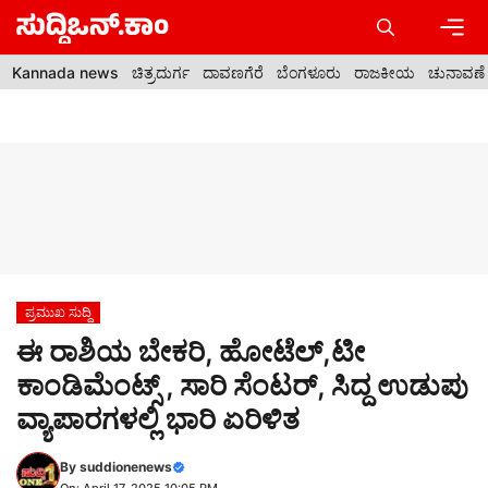
Skip
to
content
Men
Kannada news
ಚಿತ್ರದುರ್ಗ
ದಾವಣಗೆರೆ
ಬೆಂಗಳೂರು
ರಾಜಕೀಯ
ಚುನಾವಣೆ
ಪ್ರಮುಖ ಸುದ್ದಿ
ಈ ರಾಶಿಯ ಬೇಕರಿ, ಹೋಟೆಲ್,ಟೀ
ಕಾಂಡಿಮೆಂಟ್ಸ್ , ಸಾರಿ ಸೆಂಟರ್, ಸಿದ್ದ ಉಡುಪು
ವ್ಯಾಪಾರಗಳಲ್ಲಿ ಭಾರಿ ಏರಿಳಿತ
By
suddionenews
On: April 17, 2025 10:05 PM