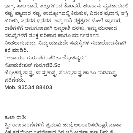
ಭಾಗ್ಯ, ಸಾಲ ಬಾಧೆ, ಶತ್ರುಗಳಿಂದ ತೊಂದರೆ, ಹಣಕಾಸು ವ್ಯವಹಾರದಲ್ಲಿ
ನಷ್ಟ, ವ್ಯಾಪಾರ ನಷ್ಟ, ಉದ್ಯೋಗದಲ್ಲಿ ಕಿರುಕುಳ, ವಿದೇಶ ಪ್ರವಾಸ, ಆಸ್ತಿ
ಖರೀದಿ, ಜನವಶ ಧನವಶ, ಜನ್ಮ ರಾಶಿ ನಕ್ಷತ್ರಗಳ ಮೇಲೆ ವ್ಯಾಪಾರ,
ರಾಶಿಗಳಿಗೆ ಅನುಗುಣವಾಗಿ ಜನ್ಮರಾಶಿ ಹರಳು, ಇನ್ನು ಮುಂತಾದ
ಸಮಸ್ಯೆಗಳಿಗೆ ಸೂಕ್ತ ಪರಿಹಾರ ಹಾಗೂ ಮಾರ್ಗದರ್ಶನ
ನೀಡಲಾಗುವುದು. ನಿಮ್ಮ ಯಾವುದೇ ಸಮಸ್ಯೆಗಳ ಸಮಾಲೋಚನೆಗಾಗಿ
ಕರೆ ಮಾಡಿರಿ.
“ಆಚಾರ್ಯ ಗುರು ಪರಂಪರಿತಾ ಜ್ಯೋತಿಷ್ಯರು”
ಸೋಮಶೇಖರ್ ಗುರೂಜಿB.Sc
ಜ್ಯೋತಿಷ್ಯ ಶಾಸ್ತ್ರ, ವಾಸ್ತುಶಾಸ್ತ್ರ, ಸಂಖ್ಯಾಶಾಸ್ತ್ರ ಹಾಗೂ ನಾಡಿಶಾಸ್ತ್ರ
ಪರಿಣಿತರು.
Mob. 93534 88403
ತುಲಾ ರಾಶಿ:
ಸ್ತ್ರೀ ರಾಜಕಾರಣಿಗಳಿಗೆ ಪ್ರಮುಖ ಹುದ್ದೆ ಅಲಂಕರಿಸಲಿದ್ದಾರೆ,ಮಾತಾ
ಪಿತೃ ಕಡೆಯಿಂದ ಬರಬೇಕಾದ ಸ್ಥಿರ ಆಸ್ತಿ ಅಥವಾ ಹಣ ನಿಮ್ಮ ಕೈ