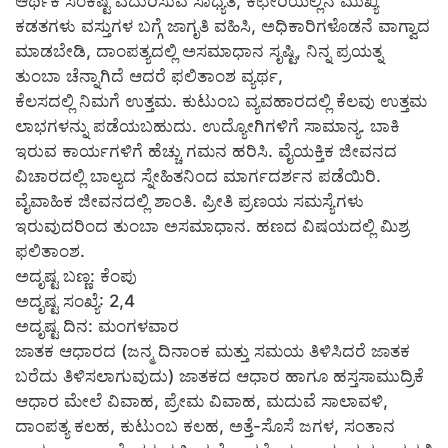
ಆರ್ಥಿಕ ಸಂಕಷ್ಟ ಎದುರಿಸುವ ಸಾಧ್ಯತೆ, ಕಛೇರಿಯಲ್ಲಿನ ಮುಖ್ಯ
ಕಡತಗಳು ವಸ್ತುಗಳ ಬಗ್ಗೆ ಜಾಗೃತಿ ವಹಿಸಿ, ಅಧಿಕಾರಿಗಳೊಡನೆ ವಾಗ್ವಾದ
ಮಾಡಬೇಡಿ, ದಾಂಪತ್ಯದಲ್ಲಿ ಅಸಮಾಧಾನ ಸೃಷ್ಟಿ, ನಿನ್ನ ಪ್ರಯತ್ನ
ತುಂಬಾ ಚೆನ್ನಾಗಿದೆ ಆದರೆ ಫಲಿತಾಂಶ ವ್ಯರ್ಥ,
ಕೆಲಸದಲ್ಲಿ ನಿಮಗೆ ಉತ್ತಮ. ಕುಟುಂಬ ವ್ಯವಹಾರದಲ್ಲಿ ಕೆಲವು ಉತ್ತಮ
ಲಾಭಗಳನ್ನು ಪಡೆಯಬಹುದು. ಉದ್ಯೋಗಿಗಳಿಗೆ ಸಾಮಾನ್ಯ. ಬಾಕಿ
ಇರುವ ಕಾರ್ಯಗಳಿಗೆ ಹೆಚ್ಚು ಗಮನ ಹರಿಸಿ. ವೈಯಕ್ತಿಕ ಜೀವನದ
ವಿಚಾರದಲ್ಲಿ ಬಾಲ್ಯದ ಸ್ನೇಹಿತನಿಂದ ಮಾರ್ಗದರ್ಶನ ಪಡೆಯಿರಿ.
ವೈವಾಹಿಕ ಜೀವನದಲ್ಲಿ ಶಾಂತಿ. ಪ್ರೀತಿ ಪ್ರಣಯ ಸಮಸ್ಯೆಗಳು
ಇರುವುದರಿಂದ ತುಂಬಾ ಅಸಮಾಧಾನ. ಹಣದ ವಿಷಯದಲ್ಲಿ ಮಿಶ್ರ
ಫಲಿತಾಂಶ.
ಅದೃಷ್ಟ ಬಣ್ಣ: ಕೆಂಪು
ಅದೃಷ್ಟ ಸಂಖ್ಯೆ: 2,4
ಅದೃಷ್ಟ ದಿನ: ಮಂಗಳವಾರ
ಜಾತಕ ಆಧಾರದ (ಜನ್ಮ ದಿನಾಂಕ ಮತ್ತು ಸಮಯ ತಿಳಿಸಿದರೆ ಜಾತಕ
ಬರೆದು ತಿಳಿಸಲಾಗುವುದು) ಜಾತಕದ ಆಧಾರ ಹಾಗೂ ಹಸ್ತಸಾಮುದ್ರಿಕೆ
ಆಧಾರ ಮೇಲೆ ವಿವಾಹ, ಪ್ರೇಮ ವಿವಾಹ, ಮದುವೆ ಸಾಲಾವಳಿ,
ದಾಂಪತ್ಯ ಕಲಹ, ಕುಟುಂಬ ಕಲಹ, ಅತ್ತೆ-ಸೊಸೆ ಜಗಳ, ಸಂತಾನ