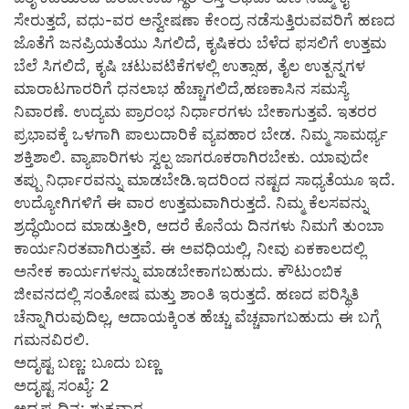
ಸೇರುತ್ತದೆ, ವಧು-ವರ ಅನ್ವೇಷಣಾ ಕೇಂದ್ರ ನಡೆಸುತ್ತಿರುವವರಿಗೆ ಹಣದ
ಜೊತೆಗೆ ಜನಪ್ರಿಯತೆಯು ಸಿಗಲಿದೆ, ಕೃಷಿಕರು ಬೆಳೆದ ಫಸಲಿಗೆ ಉತ್ತಮ
ಬೆಲೆ ಸಿಗಲಿದೆ, ಕೃಷಿ ಚಟುವಟಿಕೆಗಳಲ್ಲಿ ಉತ್ಸಾಹ, ತೈಲ ಉತ್ಪನ್ನಗಳ
ಮಾರಾಟಗಾರರಿಗೆ ಧನಲಾಭ ಹೆಚ್ಚಾಗಲಿದೆ,ಹಣಕಾಸಿನ ಸಮಸ್ಯೆ
ನಿವಾರಣೆ. ಉದ್ಯಮ ಪ್ರಾರಂಭ ನಿರ್ಧಾರಗಳು ಬೇಕಾಗುತ್ತವೆ. ಇತರರ
ಪ್ರಭಾವಕ್ಕೆ ಒಳಗಾಗಿ ಪಾಲುದಾರಿಕೆ ವ್ಯವಹಾರ ಬೇಡ. ನಿಮ್ಮ ಸಾಮರ್ಥ್ಯ
ಶಕ್ತಿಶಾಲಿ. ವ್ಯಾಪಾರಿಗಳು ಸ್ವಲ್ಪ ಜಾಗರೂಕರಾಗಿರಬೇಕು. ಯಾವುದೇ
ತಪ್ಪು ನಿರ್ಧಾರವನ್ನು ಮಾಡಬೇಡಿ.ಇದರಿಂದ ನಷ್ಟದ ಸಾಧ್ಯತೆಯೂ ಇದೆ.
ಉದ್ಯೋಗಿಗಳಿಗೆ ಈ ವಾರ ಉತ್ತಮವಾಗಿರುತ್ತದೆ. ನಿಮ್ಮ ಕೆಲಸವನ್ನು
ಶ್ರದ್ಧೆಯಿಂದ ಮಾಡುತ್ತೀರಿ, ಆದರೆ ಕೊನೆಯ ದಿನಗಳು ನಿಮಗೆ ತುಂಬಾ
ಕಾರ್ಯನಿರತವಾಗಿರುತ್ತವೆ. ಈ ಅವಧಿಯಲ್ಲಿ, ನೀವು ಏಕಕಾಲದಲ್ಲಿ
ಅನೇಕ ಕಾರ್ಯಗಳನ್ನು ಮಾಡಬೇಕಾಗಬಹುದು. ಕೌಟುಂಬಿಕ
ಜೀವನದಲ್ಲಿ ಸಂತೋಷ ಮತ್ತು ಶಾಂತಿ ಇರುತ್ತದೆ. ಹಣದ ಪರಿಸ್ಥಿತಿ
ಚೆನ್ನಾಗಿರುವುದಿಲ್ಲ, ಆದಾಯಕ್ಕಿಂತ ಹೆಚ್ಚು ವೆಚ್ಚವಾಗಬಹುದು ಈ ಬಗ್ಗೆ
ಗಮನವಿರಲಿ.
ಅದೃಷ್ಟ ಬಣ್ಣ: ಬೂದು ಬಣ್ಣ
ಅದೃಷ್ಟ ಸಂಖ್ಯೆ: 2
ಅದೃಷ್ಟ ದಿನ: ಶುಕ್ರವಾರ