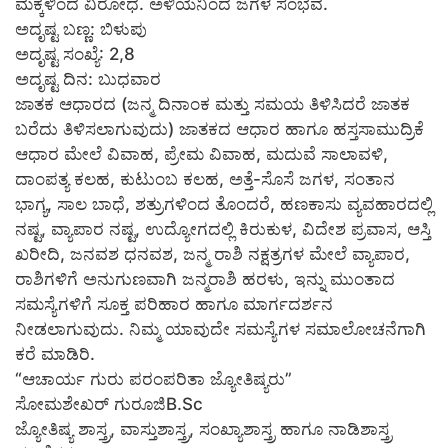
ಮಕ್ಕಳಿಂದ ವಿರೋಧ. ಅಳಿಯನಿಂದ ಜಗಳ ಸಂಭವ.
ಅದೃಷ್ಟ ಬಣ್ಣ: ಬಿಳುಪು
ಅದೃಷ್ಟ ಸಂಖ್ಯೆ: 2,8
ಅದೃಷ್ಟ ದಿನ: ಬುಧವಾರ
ಜಾತಕ ಆಧಾರದ (ಜನ್ಮ ದಿನಾಂಕ ಮತ್ತು ಸಮಯ ತಿಳಿಸಿದರೆ ಜಾತಕ
ಬರೆದು ತಿಳಿಸಲಾಗುವುದು) ಜಾತಕದ ಆಧಾರ ಹಾಗೂ ಹಸ್ತಸಾಮುದ್ರಿಕೆ
ಆಧಾರ ಮೇಲೆ ವಿವಾಹ, ಪ್ರೇಮ ವಿವಾಹ, ಮದುವೆ ಸಾಲಾವಳಿ,
ದಾಂಪತ್ಯ ಕಲಹ, ಕುಟುಂಬ ಕಲಹ, ಅತ್ತೆ-ಸೊಸೆ ಜಗಳ, ಸಂತಾನ
ಭಾಗ್ಯ, ಸಾಲ ಬಾಧೆ, ಶತ್ರುಗಳಿಂದ ತೊಂದರೆ, ಹಣಕಾಸು ವ್ಯವಹಾರದಲ್ಲಿ
ನಷ್ಟ, ವ್ಯಾಪಾರ ನಷ್ಟ, ಉದ್ಯೋಗದಲ್ಲಿ ಕಿರುಕುಳ, ವಿದೇಶ ಪ್ರವಾಸ, ಆಸ್ತಿ
ಖರೀದಿ, ಜನವಶ ಧನವಶ, ಜನ್ಮ ರಾಶಿ ನಕ್ಷತ್ರಗಳ ಮೇಲೆ ವ್ಯಾಪಾರ,
ರಾಶಿಗಳಿಗೆ ಅನುಗುಣವಾಗಿ ಜನ್ಮರಾಶಿ ಹರಳು, ಇನ್ನು ಮುಂತಾದ
ಸಮಸ್ಯೆಗಳಿಗೆ ಸೂಕ್ತ ಪರಿಹಾರ ಹಾಗೂ ಮಾರ್ಗದರ್ಶನ
ನೀಡಲಾಗುವುದು. ನಿಮ್ಮ ಯಾವುದೇ ಸಮಸ್ಯೆಗಳ ಸಮಾಲೋಚನೆಗಾಗಿ
ಕರೆ ಮಾಡಿರಿ.
“ಆಚಾರ್ಯ ಗುರು ಪರಂಪರಿತಾ ಜ್ಯೋತಿಷ್ಯರು”
ಸೋಮಶೇಖರ್ ಗುರೂಜಿB.Sc
ಜ್ಯೋತಿಷ್ಯ ಶಾಸ್ತ್ರ, ವಾಸ್ತುಶಾಸ್ತ್ರ, ಸಂಖ್ಯಾಶಾಸ್ತ್ರ ಹಾಗೂ ನಾಡಿಶಾಸ್ತ್ರ