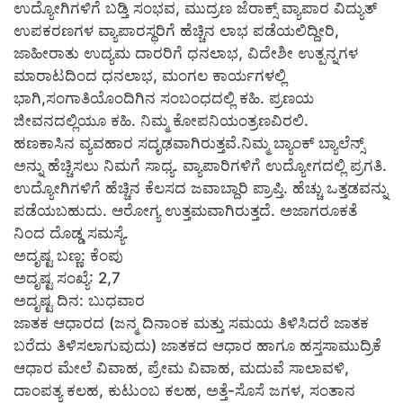
ಉದ್ಯೋಗಿಗಳಿಗೆ ಬಡ್ತಿ ಸಂಭವ, ಮುದ್ರಣ ಜೆರಾಕ್ಸ್ ವ್ಯಾಪಾರ ವಿದ್ಯುತ್
ಉಪಕರಣಗಳ ವ್ಯಾಪಾರಸ್ಥರಿಗೆ ಹೆಚ್ಚಿನ ಲಾಭ ಪಡೆಯಲಿದ್ದೀರಿ,
ಜಾಹೀರಾತು ಉದ್ಯಮ ದಾರರಿಗೆ ಧನಲಾಭ, ವಿದೇಶೀ ಉತ್ಪನ್ನಗಳ
ಮಾರಾಟದಿಂದ ಧನಲಾಭ, ಮಂಗಲ ಕಾರ್ಯಗಳಲ್ಲಿ
ಭಾಗಿ,ಸಂಗಾತಿಯೊಂದಿಗಿನ ಸಂಬಂಧದಲ್ಲಿ ಕಹಿ. ಪ್ರಣಯ
ಜೀವನದಲ್ಲಿಯೂ ಕಹಿ. ನಿಮ್ಮ ಕೋಪನಿಯಂತ್ರಣವಿರಲಿ.
ಹಣಕಾಸಿನ ವ್ಯವಹಾರ ಸದೃಢವಾಗಿರುತ್ತವೆ.ನಿಮ್ಮ ಬ್ಯಾಂಕ್ ಬ್ಯಾಲೆನ್ಸ್
ಅನ್ನು ಹೆಚ್ಚಿಸಲು ನಿಮಗೆ ಸಾಧ್ಯ. ವ್ಯಾಪಾರಿಗಳಿಗೆ ಉದ್ಯೋಗದಲ್ಲಿ ಪ್ರಗತಿ.
ಉದ್ಯೋಗಿಗಳಿಗೆ ಹೆಚ್ಚಿನ ಕೆಲಸದ ಜವಾಬ್ದಾರಿ ಪ್ರಾಪ್ತಿ. ಹೆಚ್ಚು ಒತ್ತಡವನ್ನು
ಪಡೆಯಬಹುದು. ಆರೋಗ್ಯ ಉತ್ತಮವಾಗಿರುತ್ತದೆ. ಅಜಾಗರೂಕತೆ
ನಿಂದ ದೊಡ್ಡ ಸಮಸ್ಯೆ.
ಅದೃಷ್ಟ ಬಣ್ಣ: ಕೆಂಪು
ಅದೃಷ್ಟ ಸಂಖ್ಯೆ: 2,7
ಅದೃಷ್ಟ ದಿನ: ಬುಧವಾರ
ಜಾತಕ ಆಧಾರದ (ಜನ್ಮ ದಿನಾಂಕ ಮತ್ತು ಸಮಯ ತಿಳಿಸಿದರೆ ಜಾತಕ
ಬರೆದು ತಿಳಿಸಲಾಗುವುದು) ಜಾತಕದ ಆಧಾರ ಹಾಗೂ ಹಸ್ತಸಾಮುದ್ರಿಕೆ
ಆಧಾರ ಮೇಲೆ ವಿವಾಹ, ಪ್ರೇಮ ವಿವಾಹ, ಮದುವೆ ಸಾಲಾವಳಿ,
ದಾಂಪತ್ಯ ಕಲಹ, ಕುಟುಂಬ ಕಲಹ, ಅತ್ತೆ-ಸೊಸೆ ಜಗಳ, ಸಂತಾನ