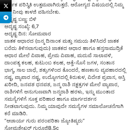
ಆರ್ಥಿಕ ಪರಿಸ್ಥಿತಿ ಉತ್ತಮವಾಗಿರುತ್ತದೆ. ಆರೋಗ್ಯದ ವಿಷಯದಲ್ಲಿ ನಿಮ್ಮ
ಬಗ್ಗೆ ನೀವು ಕಾಳಜಿ ವಹಿಸಬೇಕು.
ಅದೃಷ್ಟ ಬಣ್ಣ: ಬಿಳಿ
ಅದೃಷ್ಟ ಸಂಖ್ಯೆ: 6,7
ಅದೃಷ್ಟ ದಿನ: ಸೋಮವಾರ
ಜಾತಕ ಆಧಾರದ (ಜನ್ಮ ದಿನಾಂಕ ಮತ್ತು ಸಮಯ ತಿಳಿಸಿದರೆ ಜಾತಕ
ಬರೆದು ತಿಳಿಸಲಾಗುವುದು) ಜಾತಕದ ಆಧಾರ ಹಾಗೂ ಹಸ್ತಸಾಮುದ್ರಿಕೆ
ಆಧಾರ ಮೇಲೆ ವಿವಾಹ, ಪ್ರೇಮ ವಿವಾಹ, ಮದುವೆ ಸಾಲಾವಳಿ,
ದಾಂಪತ್ಯ ಕಲಹ, ಕುಟುಂಬ ಕಲಹ, ಅತ್ತೆ-ಸೊಸೆ ಜಗಳ, ಸಂತಾನ
ಭಾಗ್ಯ, ಸಾಲ ಬಾಧೆ, ಶತ್ರುಗಳಿಂದ ತೊಂದರೆ, ಹಣಕಾಸು ವ್ಯವಹಾರದಲ್ಲಿ
ನಷ್ಟ, ವ್ಯಾಪಾರ ನಷ್ಟ, ಉದ್ಯೋಗದಲ್ಲಿ ಕಿರುಕುಳ, ವಿದೇಶ ಪ್ರವಾಸ, ಆಸ್ತಿ
ಖರೀದಿ, ಜನವಶ ಧನವಶ, ಜನ್ಮ ರಾಶಿ ನಕ್ಷತ್ರಗಳ ಮೇಲೆ ವ್ಯಾಪಾರ,
ರಾಶಿಗಳಿಗೆ ಅನುಗುಣವಾಗಿ ಜನ್ಮರಾಶಿ ಹರಳು, ಇನ್ನು ಮುಂತಾದ
ಸಮಸ್ಯೆಗಳಿಗೆ ಸೂಕ್ತ ಪರಿಹಾರ ಹಾಗೂ ಮಾರ್ಗದರ್ಶನ
ನೀಡಲಾಗುವುದು. ನಿಮ್ಮ ಯಾವುದೇ ಸಮಸ್ಯೆಗಳ ಸಮಾಲೋಚನೆಗಾಗಿ
ಕರೆ ಮಾಡಿರಿ.
“ಆಚಾರ್ಯ ಗುರು ಪರಂಪರಿತಾ ಜ್ಯೋತಿಷ್ಯರು”
ಸೋಮಶೇಖರ್ ಗುರೂಜಿB.Sc