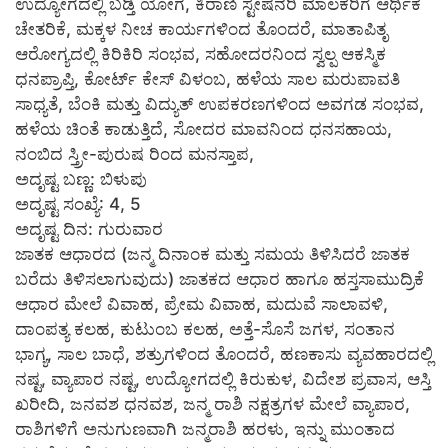
ಉದ್ಯೋಗದಲ್ಲಿ ಬಡ್ತಿ ಯೋಗ, ಕಿರಾಣಿ ಸ್ಟೇಷನರಿ ಮಾಲಕರಿಗೆ ಆರ್ಥಿಕ
ಚೇತರಿಕೆ, ಮಕ್ಕಳ ನೀಚ ಕಾರ್ಯಗಳಿಂದ ತೊಂದರೆ, ಮಾತಾಪಿತೃ
ಆರೋಗ್ಯದಲ್ಲಿ ಕಿರಿಕಿರಿ ಸಂಭವ, ಸಹೋದರನಿಂದ ಸ್ವಲ್ಪ ಆಕಸ್ಮಿಕ
ಧನಪ್ರಾಪ್ತಿ, ಕೋರ್ಟ್ ಕೇಸ್ ವಿಳಂಬ, ಹಳೆಯ ಸಾಲ ಮರುಪಾವತಿ
ಸಾಧ್ಯತೆ, ಬೆಂಕಿ ಮತ್ತು ವಿದ್ಯುತ್ ಉಪಕರಣಗಳಿಂದ ಅವಗಡ ಸಂಭವ,
ಹಳೆಯ ಚಿಂತೆ ಕಾಡುತ್ತಿದೆ, ಸೋದರ ಮಾವನಿಂದ ಧನಸಹಾಯ,
ನಂಬಿದ ಸ್ತ್ರೀ-ಪುರುಷ ರಿಂದ ಮನಸ್ತಾಪ,
ಅದೃಷ್ಟ ಬಣ್ಣ: ಬಿಳುಪು
ಅದೃಷ್ಟ ಸಂಖ್ಯೆ: 4, 5
ಅದೃಷ್ಟ ದಿನ: ಗುರುವಾರ
ಜಾತಕ ಆಧಾರದ (ಜನ್ಮ ದಿನಾಂಕ ಮತ್ತು ಸಮಯ ತಿಳಿಸಿದರೆ ಜಾತಕ
ಬರೆದು ತಿಳಿಸಲಾಗುವುದು) ಜಾತಕದ ಆಧಾರ ಹಾಗೂ ಹಸ್ತಸಾಮುದ್ರಿಕೆ
ಆಧಾರ ಮೇಲೆ ವಿವಾಹ, ಪ್ರೇಮ ವಿವಾಹ, ಮದುವೆ ಸಾಲಾವಳಿ,
ದಾಂಪತ್ಯ ಕಲಹ, ಕುಟುಂಬ ಕಲಹ, ಅತ್ತೆ-ಸೊಸೆ ಜಗಳ, ಸಂತಾನ
ಭಾಗ್ಯ, ಸಾಲ ಬಾಧೆ, ಶತ್ರುಗಳಿಂದ ತೊಂದರೆ, ಹಣಕಾಸು ವ್ಯವಹಾರದಲ್ಲಿ
ನಷ್ಟ, ವ್ಯಾಪಾರ ನಷ್ಟ, ಉದ್ಯೋಗದಲ್ಲಿ ಕಿರುಕುಳ, ವಿದೇಶ ಪ್ರವಾಸ, ಆಸ್ತಿ
ಖರೀದಿ, ಜನವಶ ಧನವಶ, ಜನ್ಮ ರಾಶಿ ನಕ್ಷತ್ರಗಳ ಮೇಲೆ ವ್ಯಾಪಾರ,
ರಾಶಿಗಳಿಗೆ ಅನುಗುಣವಾಗಿ ಜನ್ಮರಾಶಿ ಹರಳು, ಇನ್ನು ಮುಂತಾದ