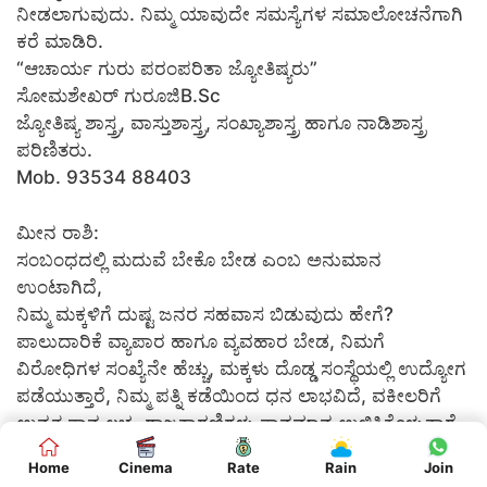
ನೀಡಲಾಗುವುದು. ನಿಮ್ಮ ಯಾವುದೇ ಸಮಸ್ಯೆಗಳ ಸಮಾಲೋಚನೆಗಾಗಿ
ಕರೆ ಮಾಡಿರಿ.
“ಆಚಾರ್ಯ ಗುರು ಪರಂಪರಿತಾ ಜ್ಯೋತಿಷ್ಯರು”
ಸೋಮಶೇಖರ್ ಗುರೂಜಿB.Sc
ಜ್ಯೋತಿಷ್ಯ ಶಾಸ್ತ್ರ, ವಾಸ್ತುಶಾಸ್ತ್ರ, ಸಂಖ್ಯಾಶಾಸ್ತ್ರ ಹಾಗೂ ನಾಡಿಶಾಸ್ತ್ರ
ಪರಿಣಿತರು.
Mob. 93534 88403
ಮೀನ ರಾಶಿ:
ಸಂಬಂಧದಲ್ಲಿ ಮದುವೆ ಬೇಕೊ ಬೇಡ ಎಂಬ ಅನುಮಾನ
ಉಂಟಾಗಿದೆ,
ನಿಮ್ಮ ಮಕ್ಕಳಿಗೆ ದುಷ್ಟ ಜನರ ಸಹವಾಸ ಬಿಡುವುದು ಹೇಗೆ?
ಪಾಲುದಾರಿಕೆ ವ್ಯಾಪಾರ ಹಾಗೂ ವ್ಯವಹಾರ ಬೇಡ, ನಿಮಗೆ
ವಿರೋಧಿಗಳ ಸಂಖ್ಯೆನೇ ಹೆಚ್ಚು, ಮಕ್ಕಳು ದೊಡ್ಡ ಸಂಸ್ಥೆಯಲ್ಲಿ ಉದ್ಯೋಗ
ಪಡೆಯುತ್ತಾರೆ, ನಿಮ್ಮ ಪತ್ನಿ ಕಡೆಯಿಂದ ಧನ ಲಾಭವಿದೆ, ವಕೀಲರಿಗೆ
ಉನ್ನತ ಸ್ಥಾನ ಲಭ್ಯ, ರಾಜಕಾರಣಿಗಳು ಸ್ಥಾನಮಾನ ಉಳಿಸಿಕೊಳ್ಳುತ್ತಾರೆ,
ಸರಕಾರದಡಿ ಮಾಡುವ ಗುತ್ತಿಗೆ ಕೆಲಸದಲ್ಲಿ ಧನ ಲಾಭವಿದೆ, ಅಲ್ಲಿ
Home
Cinema
Rate
Rain
Join
ವಿರೋಧಗಳ ಸಂಖ್ಯೆ ಹೆಚ್ಚು ನಿಯಂತ್ರಣ ಮಾಡುವುದು ಹೇಗೆ?