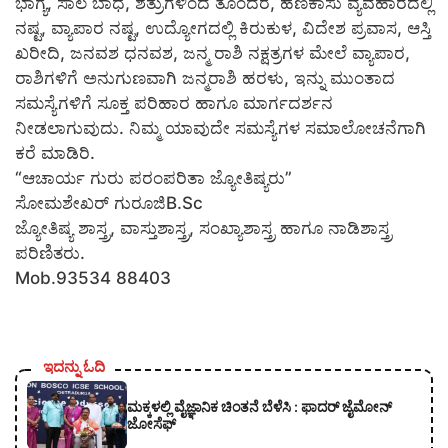
ಭಾಗ್ಯ, ಸಾಲ ಬಾಧೆ, ಶತ್ರುಗಳಿಂದ ತೊಂದರೆ, ಹಣಕಾಸು ವ್ಯವಹಾರದಲ್ಲಿ
ನಷ್ಟ, ವ್ಯಾಪಾರ ನಷ್ಟ, ಉದ್ಯೋಗದಲ್ಲಿ ಕಿರುಕುಳ, ವಿದೇಶ ಪ್ರವಾಸ, ಆಸ್ತಿ
ಖರೀದಿ, ಜನವಶ ಧನವಶ, ಜನ್ಮ ರಾಶಿ ನಕ್ಷತ್ರಗಳ ಮೇಲೆ ವ್ಯಾಪಾರ,
ರಾಶಿಗಳಿಗೆ ಅನುಗುಣವಾಗಿ ಜನ್ಮರಾಶಿ ಹರಳು, ಇನ್ನು ಮುಂತಾದ
ಸಮಸ್ಯೆಗಳಿಗೆ ಸೂಕ್ತ ಪರಿಹಾರ ಹಾಗೂ ಮಾರ್ಗದರ್ಶನ
ನೀಡಲಾಗುವುದು. ನಿಮ್ಮ ಯಾವುದೇ ಸಮಸ್ಯೆಗಳ ಸಮಾಲೋಚನೆಗಾಗಿ
ಕರೆ ಮಾಡಿರಿ.
“ಆಚಾರ್ಯ ಗುರು ಪರಂಪರಿತಾ ಜ್ಯೋತಿಷ್ಯರು”
ಸೋಮಶೇಖರ್ ಗುರೂಜಿB.Sc
ಜ್ಯೋತಿಷ್ಯ ಶಾಸ್ತ್ರ, ವಾಸ್ತುಶಾಸ್ತ್ರ, ಸಂಖ್ಯಾಶಾಸ್ತ್ರ ಹಾಗೂ ನಾಡಿಶಾಸ್ತ್ರ
ಪರಿಣಿತರು.
Mob.93534 88403
ಇದನ್ನು ಓದಿ
ಮಕ್ಕಳಲ್ಲಿ ವೈಜ್ಞಾನಿಕ ಚಿಂತನೆ ಬೆಳೆಸಿ : ಫಾದರ್ ಜೈಮೋನ್
ಜೋಸೆಫ್