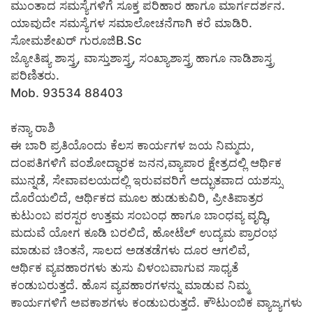
ಮುಂತಾದ ಸಮಸ್ಯೆಗಳಿಗೆ ಸೂಕ್ತ ಪರಿಹಾರ ಹಾಗೂ ಮಾರ್ಗದರ್ಶನ.
ಯಾವುದೇ ಸಮಸ್ಯೆಗಳ ಸಮಾಲೋಚನೆಗಾಗಿ ಕರೆ ಮಾಡಿರಿ.
ಸೋಮಶೇಖರ್ ಗುರೂಜಿB.Sc
ಜ್ಯೋತಿಷ್ಯ ಶಾಸ್ತ್ರ, ವಾಸ್ತುಶಾಸ್ತ್ರ, ಸಂಖ್ಯಾಶಾಸ್ತ್ರ ಹಾಗೂ ನಾಡಿಶಾಸ್ತ್ರ
ಪರಿಣಿತರು.
Mob. 93534 88403
ಕನ್ಯಾ ರಾಶಿ
ಈ ಬಾರಿ ಪ್ರತಿಯೊಂದು ಕೆಲಸ ಕಾರ್ಯಗಳ ಜಯ ನಿಮ್ಮದು,
ದಂಪತಿಗಳಿಗೆ ವಂಶೋದ್ಧಾರಕ ಜನನ,ವ್ಯಾಪಾರ ಕ್ಷೇತ್ರದಲ್ಲಿ ಆರ್ಥಿಕ
ಮುನ್ನಡೆ, ಸೇವಾವಲಯದಲ್ಲಿ ಇರುವವರಿಗೆ ಅದ್ಭುತವಾದ ಯಶಸ್ಸು
ದೊರೆಯಲಿದೆ, ಆರ್ಥಿಕದ ಮೂಲ ಹುಡುಕುವಿರಿ, ಪ್ರೀತಿಪಾತ್ರರ
ಕುಟುಂಬ ಪರಸ್ಪರ ಉತ್ತಮ ಸಂಬಂಧ ಹಾಗೂ ಬಾಂಧವ್ಯ ವೃದ್ಧಿ,
ಮದುವೆ ಯೋಗ ಕೂಡಿ ಬರಲಿದೆ, ಹೋಟೆಲ್ ಉದ್ಯಮ ಪ್ರಾರಂಭ
ಮಾಡುವ ಚಿಂತನೆ, ಸಾಲದ ಅಡತಡೆಗಳು ದೂರ ಆಗಲಿವೆ,
ಆರ್ಥಿಕ ವ್ಯವಹಾರಗಳು ತುಸು ವಿಳಂಬವಾಗುವ ಸಾಧ್ಯತೆ
ಕಂಡುಬರುತ್ತದೆ. ಹೊಸ ವ್ಯವಹಾರಗಳನ್ನು ಮಾಡುವ ನಿಮ್ಮ
ಕಾರ್ಯಗಳಿಗೆ ಅವಕಾಶಗಳು ಕಂಡುಬರುತ್ತದೆ. ಕೌಟುಂಬಿಕ ವ್ಯಾಜ್ಯಗಳು