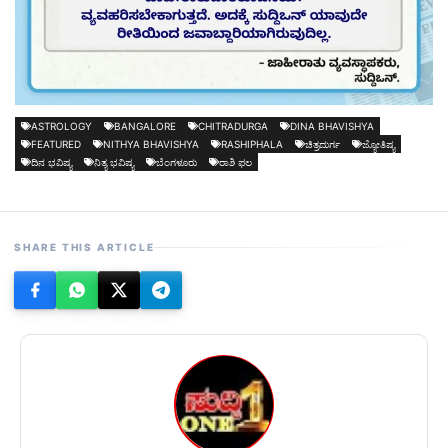
ASTROLOGY
BANGALORE
CHITRADURGA
DINA BHAVISHYA
FEATURED
NITHYA BHAVISHYA
RASHIPHALA
ಚಿತ್ರದುರ್ಗ
ಜ್ಯೋತಿಷ್ಯ
ದಿನ ಭವಿಷ್ಯ
ನಿತ್ಯ ಭವಿಷ್ಯ
ಬೆಂಗಳೂರು
ರಾಶಿ ಫಲ
SHARE THIS ARTICLE