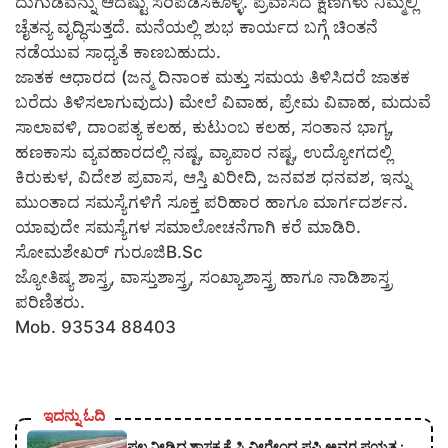
ದುಗುಡವನ್ನು ಆದಷ್ಟು ಸರಿಪಡಿಸಿಕೊಳ್ಳಿ. ಪ್ರವಾಸದ ಕ್ಷಣಗಳು ನಿಮ್ಮಲ್ಲಿ
ಚೈತನ್ಯ ವೃದ್ಧಿಸುತ್ತದೆ. ಮನೆಯಲ್ಲಿ ಶುಭ ಕಾರ್ಯದ ಬಗ್ಗೆ ಚಿಂತನೆ
ನಡೆಯುವ ಸಾಧ್ಯತೆ ಕಾಣಬಹುದು.
ಜಾತಕ ಆಧಾರದ (ಜನ್ಮ ದಿನಾಂಕ ಮತ್ತು ಸಮಯ ತಿಳಿಸಿದರೆ ಜಾತಕ
ಬರೆದು ತಿಳಿಸಲಾಗುವುದು) ಮೇಲೆ ವಿವಾಹ, ಪ್ರೇಮ ವಿವಾಹ, ಮದುವೆ
ಸಾಲಾವಳಿ, ದಾಂಪತ್ಯ ಕಲಹ, ಕುಟುಂಬ ಕಲಹ, ಸಂತಾನ ಭಾಗ್ಯ,
ಹಣಕಾಸು ವ್ಯವಹಾರದಲ್ಲಿ ನಷ್ಟ, ವ್ಯಾಪಾರ ನಷ್ಟ, ಉದ್ಯೋಗದಲ್ಲಿ
ಕಿರುಕುಳ, ವಿದೇಶ ಪ್ರವಾಸ, ಆಸ್ತಿ ಖರೀದಿ, ಜನವಶ ಧನವಶ, ಇನ್ನು
ಮುಂತಾದ ಸಮಸ್ಯೆಗಳಿಗೆ ಸೂಕ್ತ ಪರಿಹಾರ ಹಾಗೂ ಮಾರ್ಗದರ್ಶನ.
ಯಾವುದೇ ಸಮಸ್ಯೆಗಳ ಸಮಾಲೋಚನೆಗಾಗಿ ಕರೆ ಮಾಡಿರಿ.
ಸೋಮಶೇಖರ್ ಗುರೂಜಿB.Sc
ಜ್ಯೋತಿಷ್ಯ ಶಾಸ್ತ್ರ, ವಾಸ್ತುಶಾಸ್ತ್ರ, ಸಂಖ್ಯಾಶಾಸ್ತ್ರ ಹಾಗೂ ನಾಡಿಶಾಸ್ತ್ರ
ಪರಿಣಿತರು.
Mob. 93534 88403
ಇದನ್ನು ಓದಿ
ಫಲ ನೀಡಿದ ಶಾಸಕ ಕೆ.ಸಿ.ವೀರೇಂದ್ರ ಪಪ್ಪಿ ಅವರ ಪ್ರಯತ್ನ :