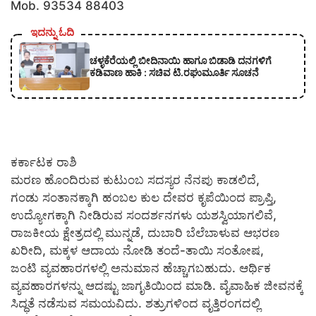
Mob. 93534 88403
ಇದನ್ನು ಓದಿ
ಚಳ್ಳಕೆರೆಯಲ್ಲಿ ಬೀದಿನಾಯಿ ಹಾಗೂ ಬಿಡಾಡಿ ದನಗಳಿಗೆ
ಕಡಿವಾಣ ಹಾಕಿ : ಸಚಿವ ಟಿ.ರಘುಮೂರ್ತಿ ಸೂಚನೆ
ಕರ್ಕಾಟಕ ರಾಶಿ
ಮರಣ ಹೊಂದಿರುವ ಕುಟುಂಬ ಸದಸ್ಯರ ನೆನಪು ಕಾಡಲಿದೆ,
ಗಂಡು ಸಂತಾನಕ್ಕಾಗಿ ಹಂಬಲ ಕುಲ ದೇವರ ಕೃಪೆಯಿಂದ ಪ್ರಾಪ್ತಿ,
ಉದ್ಯೋಗಕ್ಕಾಗಿ ನೀಡಿರುವ ಸಂದರ್ಶನಗಳು ಯಶಸ್ವಿಯಾಗಲಿವೆ,
ರಾಜಕೀಯ ಕ್ಷೇತ್ರದಲ್ಲಿ ಮುನ್ನಡೆ, ದುಬಾರಿ ಬೆಲೆಬಾಳುವ ಆಭರಣ
ಖರೀದಿ, ಮಕ್ಕಳ ಆದಾಯ ನೋಡಿ ತಂದೆ-ತಾಯಿ ಸಂತೋಷ,
ಜಂಟಿ ವ್ಯವಹಾರಗಳಲ್ಲಿ ಅನುಮಾನ ಹೆಚ್ಚಾಗಬಹುದು. ಆರ್ಥಿಕ
ವ್ಯವಹಾರಗಳನ್ನು ಆದಷ್ಟು ಜಾಗೃತಿಯಿಂದ ಮಾಡಿ. ವೈವಾಹಿಕ ಜೀವನಕ್ಕೆ
ಸಿದ್ಧತೆ ನಡೆಸುವ ಸಮಯವಿದು. ಶತ್ರುಗಳಿಂದ ವೃತ್ತಿರಂಗದಲ್ಲಿ