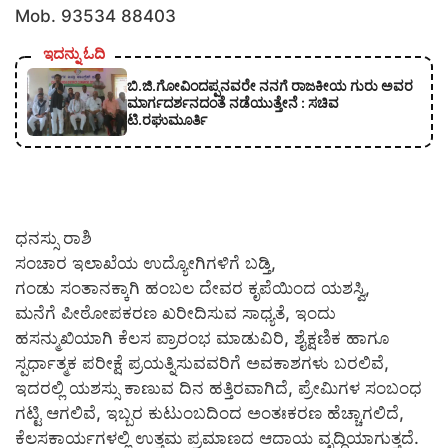
Mob. 93534 88403
ಇದನ್ನು ಓದಿ
ಬಿ.ಜಿ.ಗೋವಿಂದಪ್ಪನವರೇ ನನಗೆ ರಾಜಕೀಯ ಗುರು ಅವರ
ಮಾರ್ಗದರ್ಶನದಂತೆ ನಡೆಯುತ್ತೇನೆ : ಸಚಿವ
ಟಿ.ರಘುಮೂರ್ತಿ
ಧನಸ್ಸು ರಾಶಿ
ಸಂಚಾರ ಇಲಾಖೆಯ ಉದ್ಯೋಗಿಗಳಿಗೆ ಬಡ್ತಿ,
ಗಂಡು ಸಂತಾನಕ್ಕಾಗಿ ಹಂಬಲ ದೇವರ ಕೃಪೆಯಿಂದ ಯಶಸ್ವಿ,
ಮನೆಗೆ ಪೀಠೋಪಕರಣ ಖರೀದಿಸುವ ಸಾಧ್ಯತೆ, ಇಂದು
ಹಸನ್ಮುಖಿಯಾಗಿ ಕೆಲಸ ಪ್ರಾರಂಭ ಮಾಡುವಿರಿ, ಶೈಕ್ಷಣಿಕ ಹಾಗೂ
ಸ್ಪರ್ಧಾತ್ಮಕ ಪರೀಕ್ಷೆ ಪ್ರಯತ್ನಿಸುವವರಿಗೆ ಅವಕಾಶಗಳು ಬರಲಿವೆ,
ಇದರಲ್ಲಿ ಯಶಸ್ಸು ಕಾಣುವ ದಿನ ಹತ್ತಿರವಾಗಿದೆ, ಪ್ರೇಮಿಗಳ ಸಂಬಂಧ
ಗಟ್ಟಿ ಆಗಲಿವೆ, ಇಬ್ಬರ ಕುಟುಂಬದಿಂದ ಅಂತಃಕರಣ ಹೆಚ್ಚಾಗಲಿದೆ,
ಕೆಲಸಕಾರ್ಯಗಳಲ್ಲಿ ಉತ್ತಮ ಪ್ರಮಾಣದ ಆದಾಯ ವೃದ್ಧಿಯಾಗುತ್ತದೆ.