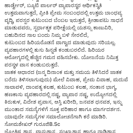
ಹಾರ್ಡ್ವೇರ್, ಬ್ಯೂಟಿ ಪಾರ್ಲರ್ ವ್ಯಾಪಾರಸ್ಥರ ಆರ್ಥಿಕಸ್ಥಿತಿ
ಉತ್ತಮವಾಗುತ್ತದೆ, ಪ್ರೀತಿ ಪ್ರೇಮ ಸಂಬಂಧದಲ್ಲಿ ಉತ್ತಮ ಬಾಂಧವ್ಯ
ವೃದ್ಧಿ, ಪರಸ್ಪರ ಕುಟುಂಬದ ಬೆಂಬಲ ಇರುತ್ತದೆ, ಕ್ರೀಡಾಪಟು ಸಾಧನೆ
ಮಾಡುವವರು, ಸ್ಪರ್ಧಾತ್ಮಕ ಪರೀಕ್ಷೆಯಲ್ಲಿ ಯಶಸ್ಸು ಕಾಣುವಿರಿ,
ಬಹುದಿನದ ಸಾಲ ಬಂದು ನಿಮ್ಮ ಬಳಿ ಸೇರಲಿದೆ,
ಕುಟುಂಬದ ಹಿರಿಯರೊಡನೆ ವಾಗ್ವಾದ ಮಾಡುವುದು ಸರಿಯಲ್ಲ.
ವ್ಯವಹಾರಗಳಲ್ಲಿ ತುಸು ಹಿನ್ನಡೆ ಕಂಡುಬರಲಿದೆ. ಹಿರಿಯರ
ಆರೋಗ್ಯದಲ್ಲಿ ಹೆಚ್ಚಿನ ಗಮನ ವಹಿಸಬೇಕು. ಯೋಜನೆಯ ನಿಮಿತ್ತ
ಪರಸ್ಥಳ ವಾಸ ಕಂಡುಬರುತ್ತದೆ.
ಜಾತಕ ಆಧಾರದ (ಜನ್ಮ ದಿನಾಂಕ ಮತ್ತು ಸಮಯ ತಿಳಿಸಿದರೆ ಜಾತಕ
ಬರೆದು ತಿಳಿಸಲಾಗುವುದು) ಮೇಲೆ ವಿವಾಹ, ಪ್ರೇಮ ವಿವಾಹ, ಮದುವೆ
ಸಾಲಾವಳಿ, ದಾಂಪತ್ಯ ಕಲಹ, ಕುಟುಂಬ ಕಲಹ, ಸಂತಾನ ಭಾಗ್ಯ,
ಹಣಕಾಸು ವ್ಯವಹಾರದಲ್ಲಿ ನಷ್ಟ, ವ್ಯಾಪಾರ ನಷ್ಟ, ಉದ್ಯೋಗದಲ್ಲಿ
ಕಿರುಕುಳ, ವಿದೇಶ ಪ್ರವಾಸ, ಆಸ್ತಿ ಖರೀದಿ, ಜನವಶ ಧನವಶ, ಇನ್ನು
ಮುಂತಾದ ಸಮಸ್ಯೆಗಳಿಗೆ ಸೂಕ್ತ ಪರಿಹಾರ ಹಾಗೂ ಮಾರ್ಗದರ್ಶನ.
ಯಾವುದೇ ಸಮಸ್ಯೆಗಳ ಸಮಾಲೋಚನೆಗಾಗಿ ಕರೆ ಮಾಡಿರಿ.
ಸೋಮಶೇಖರ್ ಗುರೂಜಿB.Sc
ಜ್ಯೋತಿಷ್ಯ ಶಾಸ್ತ್ರ, ವಾಸ್ತುಶಾಸ್ತ್ರ, ಸಂಖ್ಯಾಶಾಸ್ತ್ರ ಹಾಗೂ ನಾಡಿಶಾಸ್ತ್ರ