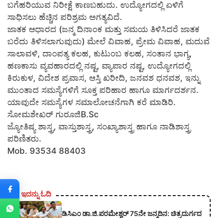
ಬಗೆಹರಿಯುವ ನಿರೀಕ್ಷೆ ಕಾಣಬಹುದು. ಉದ್ಯೋಗದಲ್ಲಿ ಏಳಿಗೆ
ಸಾಧಿಸಲು ಹೆಚ್ಚಿನ ಪರಿಶ್ರಮ ಅಗತ್ಯವಿದೆ.
ಜಾತಕ ಆಧಾರದ (ಜನ್ಮ ದಿನಾಂಕ ಮತ್ತು ಸಮಯ ತಿಳಿಸಿದರೆ ಜಾತಕ
ಬರೆದು ತಿಳಿಸಲಾಗುವುದು) ಮೇಲೆ ವಿವಾಹ, ಪ್ರೇಮ ವಿವಾಹ, ಮದುವೆ
ಸಾಲಾವಳಿ, ದಾಂಪತ್ಯ ಕಲಹ, ಕುಟುಂಬ ಕಲಹ, ಸಂತಾನ ಭಾಗ್ಯ,
ಹಣಕಾಸು ವ್ಯವಹಾರದಲ್ಲಿ ನಷ್ಟ, ವ್ಯಾಪಾರ ನಷ್ಟ, ಉದ್ಯೋಗದಲ್ಲಿ
ಕಿರುಕುಳ, ವಿದೇಶ ಪ್ರವಾಸ, ಆಸ್ತಿ ಖರೀದಿ, ಜನವಶ ಧನವಶ, ಇನ್ನು
ಮುಂತಾದ ಸಮಸ್ಯೆಗಳಿಗೆ ಸೂಕ್ತ ಪರಿಹಾರ ಹಾಗೂ ಮಾರ್ಗದರ್ಶನ.
ಯಾವುದೇ ಸಮಸ್ಯೆಗಳ ಸಮಾಲೋಚನೆಗಾಗಿ ಕರೆ ಮಾಡಿರಿ.
ಸೋಮಶೇಖರ್ ಗುರೂಜಿB.Sc
ಜ್ಯೋತಿಷ್ಯ ಶಾಸ್ತ್ರ, ವಾಸ್ತುಶಾಸ್ತ್ರ, ಸಂಖ್ಯಾಶಾಸ್ತ್ರ ಹಾಗೂ ನಾಡಿಶಾಸ್ತ್ರ
ಪರಿಣಿತರು.
Mob. 93534 88403
ಇದನ್ನು ಓದಿ
ಡಿಸಿಎಂ ಡಾ.ಜಿ.ಪರಮೇಶ್ವರ್ 75ನೇ ಜನ್ಮದಿನ: ಚಿತ್ರದುರ್ಗದ