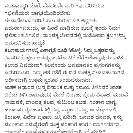
ಸಂತಾನಕ್ಕಾಗಿ ಮೊರೆ, ಮೊದಲನೇ ಬಾರಿ ಗರ್ಭಧರಿಸಿರುವ
ಗರ್ಭಿಣಿಯರು ಜಾಗ್ರತೆಯಿಂದಿರಬೇಕು,
ಲೇವಾದೇವಿಗಾರರರಿಗೆ ಸಾಲ ಮರುಪಾವತಿ ಕಷ್ಟಗಳು
ಎದುರಾಗಬಹುದು, ಈ ಹಿಂದೆ ಮಾಡಿರುವ ಶ್ರಮಕ್ಕೆ ಇಂದು ನಿಮಗೆ
ಫಲಿತಾಂಶ ಸಿಗಲಿದೆ, ದಾಂಪತ್ಯ ಜೀವನದಲ್ಲಿ ಸಂತೋಷದ ಕ್ಷಣಗಳನ್ನು
ಅನುಭವಿಸುವ ಸಾಧ್ಯತೆ ,
ಕೆಲಸಕಾರ್ಯಗಳಲ್ಲಿ ಏಕಾಗ್ರತೆ ರೂಢಿಸಿಕೊಳ್ಳಿ. ನಿಮ್ಮ ಒತ್ತಡವನ್ನು
ನಿವಾರಿಸಿಕೊಳ್ಳಲು ಆದಷ್ಟು ಜನರೊಂದಿಗೆ ಬೆರೆತುಕೊಳ್ಳುವುದು ಒಳಿತು.
ಕೆಲಸದ ವಿಷಯವಾಗಿ ಕೆಲವೊಂದು ಅಪಮಾನಕರ ಪ್ರಸಂಗಗಳನ್ನು
ಎದುರಿಸುವಿರಿ. ನಿಮ್ಮ ಚತುರತೆಗೆ ಈ ದಿನ ಮಹತ್ವ ನೀಡಬಹುದಾಗಿದೆ.
ಆರ್ಥಿಕವಾಗಿ ಉತ್ತಮ ಸ್ವರೂಪ ಕಂಡುಬರುವುದು.
ಜಾತಕ ಆಧಾರದ (ಜನ್ಮ ದಿನಾಂಕ ಮತ್ತು ಸಮಯ ತಿಳಿಸಿದರೆ ಜಾತಕ
ಬರೆದು ತಿಳಿಸಲಾಗುವುದು) ಮೇಲೆ ವಿವಾಹ, ಪ್ರೇಮ ವಿವಾಹ, ಮದುವೆ
ಸಾಲಾವಳಿ, ದಾಂಪತ್ಯ ಕಲಹ, ಕುಟುಂಬ ಕಲಹ, ಸಂತಾನ ಭಾಗ್ಯ,
ಹಣಕಾಸು ವ್ಯವಹಾರದಲ್ಲಿ ನಷ್ಟ, ವ್ಯಾಪಾರ ನಷ್ಟ, ಉದ್ಯೋಗದಲ್ಲಿ
ಕಿರುಕುಳ, ವಿದೇಶ ಪ್ರವಾಸ, ಆಸ್ತಿ ಖರೀದಿ, ಜನವಶ ಧನವಶ, ಇನ್ನು
ಮುಂತಾದ ಸಮಸ್ಯೆಗಳಿಗೆ ಸೂಕ್ತ ಪರಿಹಾರ ಹಾಗೂ ಮಾರ್ಗದರ್ಶನ.
ಯಾವುದೇ ಸಮಸ್ಯೆಗಳ ಸಮಾಲೋಚನೆಗಾಗಿ ಕರೆ ಮಾಡಿರಿ.