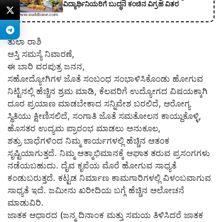
ವಿದ್ಯಾರ್ಥಿನಿಯರಿಗೆ ಬುದ್ಧನ ಕಂಚಿನ ವಿಗ್ರಹ ವಿತರ
ತುಲಾ ರಾಶಿ
ಆಸ್ತಿ ಸಮಸ್ಯೆ ನಿವಾರಣೆ,
ಈ ಬಾರಿ ವರಪುತ್ರ ಜನನ,
ಸಹೋದ್ಯೋಗಿಗಳ ಜೊತೆ ಸಂಬಂಧ ಸಂಭಾಳಿಸಿಕೊಂಡು ಹೋಗುವ
ನಿಟ್ಟಿನಲ್ಲಿ ಹೆಚ್ಚಿನ ಶ್ರಮ ಮಾಡಿ, ಕೆಲವರಿಗೆ ಉದ್ಯೋಗದ ವಿಷಯಕ್ಕಾಗಿ
ದೂರ ಪ್ರಯಾಣ ಮಾಡಬೇಕಾದ ಸನ್ನಿವೇಶ ಬರಲಿದೆ, ಆರೋಗ್ಯ
ಸ್ಥಿತಿಯು ಕ್ಷೀಣಿಸಲಿದೆ, ಸಂಗಾತಿ ಜೊತೆ ಸಮತೋಲನ ಕಾಯ್ದುಕೊಳ್ಳಿ,
ಹೊಸತರ ಉದ್ಯಮ ಪ್ರಾರಂಭ ಮಾಡಲು ಅನುಕೂಲ,
ಶತ್ರು ಬಾಧೆಗಳಿಂದ ನಿಮ್ಮ ಕಾರ್ಯಗಳಲ್ಲಿ ಹೆಚ್ಚಿನ ಆತಂಕ
ಸೃಷ್ಟಿಯಾಗುತ್ತದೆ. ನಿಮ್ಮ ಆತ್ಮಾಭಿಮಾನಕ್ಕೆ ಆಘಾತ ತರುವ ಪ್ರಸಂಗಗಳು
ನಡೆಯಬಹುದು. ದೈವ ಕೃಪೆಯ ಮೊರೆ ಹೋಗುವ ಸಾಧ್ಯತೆ
ಕಂಡುಬರುತ್ತದೆ. ಕಟ್ಟಡ ನಿರ್ಮಾಣ ಕಾಮಗಾರಿಗಳಲ್ಲಿ ವಿಳಂಬವಾಗುವ
ಸಾಧ್ಯತೆ ಇದೆ. ಜಮೀನು ಖರೀದಿಯ ಬಗ್ಗೆ ಹೆಚ್ಚಿನ ಆಲೋಚನೆ
ಮಾಡುವಿರಿ.
ಜಾತಕ ಆಧಾರದ (ಜನ್ಮ ದಿನಾಂಕ ಮತ್ತು ಸಮಯ ತಿಳಿಸಿದರೆ ಜಾತಕ