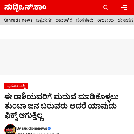
Skip
to
content
Men
Kannada news
ಚಿತ್ರದುರ್ಗ
ದಾವಣಗೆರೆ
ಬೆಂಗಳೂರು
ರಾಜಕೀಯ
ಚುನಾವಣೆ
ಪ್ರಮುಖ ಸುದ್ದಿ
ಈ ರಾಶಿಯವರಿಗೆ ಮದುವೆ ಮಾಡಿಕೊಳ್ಳಲು
ತುಂಬಾ ಜನ ಬರುವರು ಆದರೆ ಯಾವುದು
ಫಿಕ್ಸ್ ಆಗುತ್ತಿಲ್ಲ
By
suddionenews
On: March 6, 2025 11:04 PM