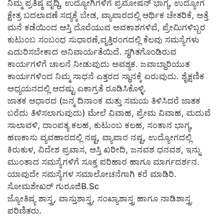
ನಿಮ್ಮ ಪ್ರತಿಷ್ಠೆ ವೃದ್ಧಿ, ಉದ್ಯೋಗಿಗಳಿಗೆ ಪ್ರಮೋಷನ್ ಭಾಗ್ಯ, ಉದ್ಯೋಗ
ಕ್ಷೇತ್ರ ಬದಲಾವಣೆ ಸದ್ಯಕ್ಕೆ ಬೇಡ, ವ್ಯಾಪಾರದಲ್ಲಿ ಆರ್ಥಿಕ ಚೇತರಿಕೆ, ಅತ್ತೆ
ಮನೆ ಕಡೆಯಿಂದ ಆಸ್ತಿ ದೊರೆಯುವ ಅವಕಾಶಗಳಿವೆ, ಪ್ರೇಮಿಗಳಿಬ್ಬರ
ಕುಟುಂಬ ಸಂಬಂಧ ಸುಧಾರಣೆ,ವೃತ್ತಿರಂಗದಲ್ಲಿ ಕೆಲವು ಸಮಸ್ಯೆಗಳು
ಎದುರಿಸಬೇಕಾದ ಅನಿವಾರ್ಯತೆಯಿದೆ. ಸ್ಥಗಿತಗೊಂಡಿರುವ
ಕಾರ್ಯಗಳಿಗೆ ಚಾಲನೆ ನೀಡುವುದು ಅವಶ್ಯಕ. ಜವಾಬ್ದಾರಿಯುತ
ಕಾರ್ಯಗಳಿಂದ ನಿಮ್ಮ ಸಾಧನೆ ಎತ್ತರದ ಸ್ಥಾನಕ್ಕೆ ಏರುವುದು. ಶೈಕ್ಷಣಿಕ
ಅಧ್ಯಯನದಲ್ಲಿ ಆದಷ್ಟು ಏಕಾಗ್ರತೆ ರೂಡಿಸಿಕೊಳ್ಳಿ.
ಜಾತಕ ಆಧಾರದ (ಜನ್ಮ ದಿನಾಂಕ ಮತ್ತು ಸಮಯ ತಿಳಿಸಿದರೆ ಜಾತಕ
ಬರೆದು ತಿಳಿಸಲಾಗುವುದು) ಮೇಲೆ ವಿವಾಹ, ಪ್ರೇಮ ವಿವಾಹ, ಮದುವೆ
ಸಾಲಾವಳಿ, ದಾಂಪತ್ಯ ಕಲಹ, ಕುಟುಂಬ ಕಲಹ, ಸಂತಾನ ಭಾಗ್ಯ,
ಹಣಕಾಸು ವ್ಯವಹಾರದಲ್ಲಿ ನಷ್ಟ, ವ್ಯಾಪಾರ ನಷ್ಟ, ಉದ್ಯೋಗದಲ್ಲಿ
ಕಿರುಕುಳ, ವಿದೇಶ ಪ್ರವಾಸ, ಆಸ್ತಿ ಖರೀದಿ, ಜನವಶ ಧನವಶ, ಇನ್ನು
ಮುಂತಾದ ಸಮಸ್ಯೆಗಳಿಗೆ ಸೂಕ್ತ ಪರಿಹಾರ ಹಾಗೂ ಮಾರ್ಗದರ್ಶನ.
ಯಾವುದೇ ಸಮಸ್ಯೆಗಳ ಸಮಾಲೋಚನೆಗಾಗಿ ಕರೆ ಮಾಡಿರಿ.
ಸೋಮಶೇಖರ್ ಗುರೂಜಿB.Sc
ಜ್ಯೋತಿಷ್ಯ ಶಾಸ್ತ್ರ, ವಾಸ್ತುಶಾಸ್ತ್ರ, ಸಂಖ್ಯಾಶಾಸ್ತ್ರ ಹಾಗೂ ನಾಡಿಶಾಸ್ತ್ರ
ಪರಿಣಿತರು.