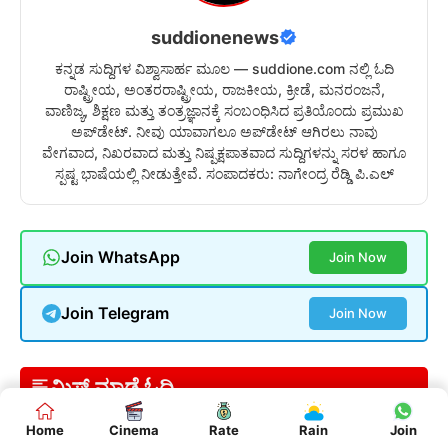
suddionenews
ಕನ್ನಡ ಸುದ್ದಿಗಳ ವಿಶ್ವಾಸಾರ್ಹ ಮೂಲ — suddione.com ನಲ್ಲಿ ಓದಿ
ರಾಷ್ಟ್ರೀಯ, ಅಂತರರಾಷ್ಟ್ರೀಯ, ರಾಜಕೀಯ, ಕ್ರೀಡೆ, ಮನರಂಜನೆ,
ವಾಣಿಜ್ಯ, ಶಿಕ್ಷಣ ಮತ್ತು ತಂತ್ರಜ್ಞಾನಕ್ಕೆ ಸಂಬಂಧಿಸಿದ ಪ್ರತಿಯೊಂದು ಪ್ರಮುಖ
ಅಪ್‌ಡೇಟ್. ನೀವು ಯಾವಾಗಲೂ ಅಪ್‌ಡೇಟ್ ಆಗಿರಲು ನಾವು
ವೇಗವಾದ, ನಿಖರವಾದ ಮತ್ತು ನಿಷ್ಪಕ್ಷಪಾತವಾದ ಸುದ್ದಿಗಳನ್ನು ಸರಳ ಹಾಗೂ
ಸ್ಪಷ್ಟ ಭಾಷೆಯಲ್ಲಿ ನೀಡುತ್ತೇವೆ. ಸಂಪಾದಕರು: ನಾಗೇಂದ್ರ ರೆಡ್ಡಿ ಪಿ.ಎಲ್
Join WhatsApp
Join Now
Join Telegram
Join Now
ಮಿಸ್ ಮಾಡ್ದೆ ಓದಿ
Home
Cinema
Rate
Rain
Join