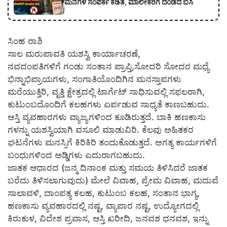
ಮನೆಗಳ ಸಂಪರ್ಕ ಕಡಿತ, ಮಾಲೀಕರಿಗೆ ದಂಡದ ಬಿಸಿ
ಸಿಂಹ ರಾಶಿ
ಸಾಲ ಮರುಪಾವತಿ ಯಶಸ್ವಿ ಕಾರ್ಯಾಚರಣೆ,
ನವದಂಪತಿಗಳಿಗೆ ಗಂಡು ಸಂತಾನ ಪ್ರಾಪ್ತಿ,ಸೋದರಿ ಸೋದರ ಮಧ್ಯೆ
ಭಿನ್ನಾಭಿಪ್ರಾಯಗಳು, ಸಂಗಾತಿಯೊಂದಿಗಿನ ಮನಸ್ತಾಪಗಳು
ಮರೆಯುತ್ತಿರಿ, ವೃತ್ತಿ ಕ್ಷೇತ್ರದಲ್ಲಿ ಟಾರ್ಗೆಟ್ ಸಾಧಿಸುವಲ್ಲಿ ಸಫಲರಾಗಿ,
ಕುಟುಂಬದೊಂದಿಗೆ ಕಲಹಗಳು ಏರ್ಪಡುವ ಸಾಧ್ಯತೆ ಕಾಣಬಹುದು.
ಆಸ್ತಿ ವ್ಯವಹಾರಗಳು ವ್ಯಾಜ್ಯಗಳಿಂದ ಕೂಡಿರುತ್ತದೆ. ಬಾಕಿ ಹಣಕಾಸು
ಗಳನ್ನು ಯಶಸ್ವಿಯಾಗಿ ವಸೂಲಿ ಮಾಡುವಿರಿ. ಕೆಲವು ಅಹಿತಕರ
ಘಟನೆಗಳು ಮನಸ್ಸಿಗೆ ಕಿರಿಕಿರಿ ತಂದುಕೊಡುತ್ತದೆ. ಅಗತ್ಯ ಕಾರ್ಯಗಳಿಗೆ
ಬಂಧುಗಳಿಂದ ಅಡ್ಡಿಗಳು ಎದುರಾಗಬಹುದು.
ಜಾತಕ ಆಧಾರದ (ಜನ್ಮ ದಿನಾಂಕ ಮತ್ತು ಸಮಯ ತಿಳಿಸಿದರೆ ಜಾತಕ
ಬರೆದು ತಿಳಿಸಲಾಗುವುದು) ಮೇಲೆ ವಿವಾಹ, ಪ್ರೇಮ ವಿವಾಹ, ಮದುವೆ
ಸಾಲಾವಳಿ, ದಾಂಪತ್ಯ ಕಲಹ, ಕುಟುಂಬ ಕಲಹ, ಸಂತಾನ ಭಾಗ್ಯ,
ಹಣಕಾಸು ವ್ಯವಹಾರದಲ್ಲಿ ನಷ್ಟ, ವ್ಯಾಪಾರ ನಷ್ಟ, ಉದ್ಯೋಗದಲ್ಲಿ
ಕಿರುಕುಳ, ವಿದೇಶ ಪ್ರವಾಸ, ಆಸ್ತಿ ಖರೀದಿ, ಜನವಶ ಧನವಶ, ಇನ್ನು