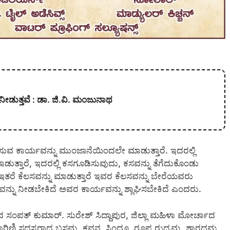
ನೀಡುತ್ತವೆ : ಡಾ. ಜಿ.ವಿ. ಮಂಜುನಾಥ
ಿಸುವ ಕಾರ್ಯವನ್ನು ಮುಂಜಾನೆಯಿಂದಲೇ ಮಾಡುತ್ತಾರೆ. ಇದರಲ್ಲಿ
ತ್ತಾರೆ, ಇದರಲ್ಲಿ ಕಸಗೂಡಿಸುವುದು, ಕಸವನ್ನು ತೆಗೆದುಕೊಂಡು
ಇತರೆ ಕೆಲಸವನ್ನು ಮಾಡುತ್ತಾರೆ ಇವರ ಕೆಲಸವನ್ನು ಬೇರೆಯವರು
ನ್ನು ನೀಡಬೇಕಿದೆ ಅವರ ಕಾರ್ಯವನ್ನು ಶ್ಲಾಘಿಸಬೇಕಿದೆ ಎಂದರು.
ಾದ ಸಂಪತ್ ಕುಮಾರ್. ಸುರೇಶ್ ಸಿದ್ದಾಪುರ, ಜಿಲ್ಲಾ ಮಹಿಳಾ ಮೋರ್ಚಾದ
ಾರಿಣಿ ಸದಸ್ಯರಾದ ಬಸಮ್ಮ, ಕವನ, ಸಿಂಧೂ, ರೂಪ ರುದ್ರಮ್ಮ, ಶಾರದಮ್ಮ,