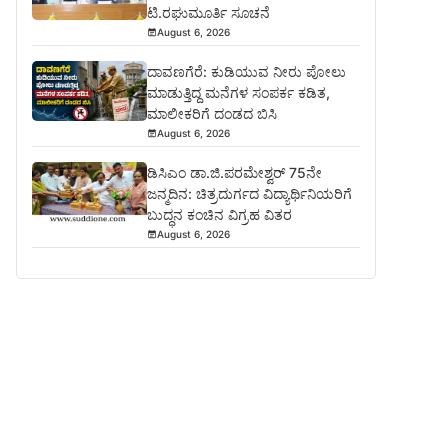
ಟಿ.ರಘುಮೂರ್ತಿ ಸೂಚನೆ
August 6, 2026
ದಾವಣಗೆರೆ: ಕುಡಿಯುವ ನೀರು ಪೋಲು
ಮಾಡುತ್ತಿದ್ದ ಮನೆಗಳ ಸಂಪರ್ಕ ಕಡಿತ,
ಮಾಲೀಕರಿಗೆ ದಂಡದ ಬಿಸಿ
August 6, 2026
ಡಿಸಿಎಂ ಡಾ.ಜಿ.ಪರಮೇಶ್ವರ್ 75ನೇ
ಜನ್ಮದಿನ: ಚಿತ್ರದುರ್ಗದ ವಿದ್ಯಾರ್ಥಿನಿಯರಿಗೆ
ಬುದ್ಧನ ಕಂಚಿನ ವಿಗ್ರಹ ವಿತರ
August 6, 2026