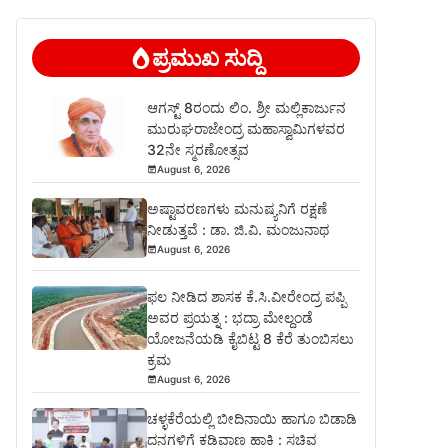
ಪ್ರಮುಖ ಸುದ್ದಿ
ಆಗಸ್ಟ್ 8ರಂದು ಲಿಂ. ಶ್ರೀ ಮಲ್ಲಿಕಾರ್ಜುನ
ಮುರುಘರಾಜೇಂದ್ರ ಮಹಾಸ್ವಾಮಿಗಳವರ
32ನೇ ಸ್ಮರಣೋತ್ಸವ
August 6, 2026
ಅಷ್ಟಾವರಣಗಳು ಮನುಷ್ಯನಿಗೆ ರಕ್ಷಣೆ
ನೀಡುತ್ತವೆ : ಡಾ. ಜಿ.ವಿ. ಮಂಜುನಾಥ
August 6, 2026
ಫಲ ನೀಡಿದ ಶಾಸಕ ಕೆ.ಸಿ.ವೀರೇಂದ್ರ ಪಪ್ಪಿ
ಅವರ ಪ್ರಯತ್ನ : ಭದ್ರಾ ಮೇಲ್ದಂಡೆ
ಯೋಜನೆಯಡಿ ಕೈಬಿಟ್ಟ 8 ಕೆರೆ ತುಂಬಿಸಲು
ಕ್ರಮ
August 6, 2026
ಚಳ್ಳಕೆರೆಯಲ್ಲಿ ಬೀದಿನಾಯಿ ಹಾಗೂ ಬಿಡಾಡಿ
ದನಗಳಿಗೆ ಕಡಿವಾಣ ಹಾಕಿ : ಸಚಿವ