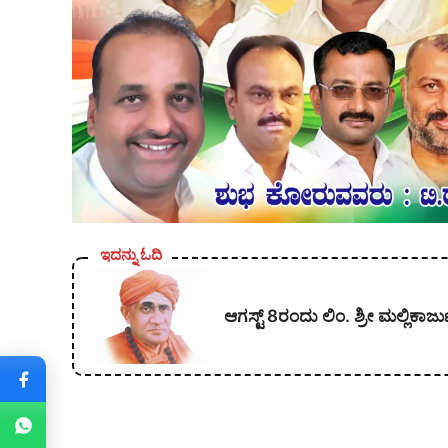
ಇದನ್ನು ಓದಿ
ಆಗಸ್ಟ್ 8ರಂದು ಲಿಂ. ಶ್ರೀ ಮಲ್ಲಿ