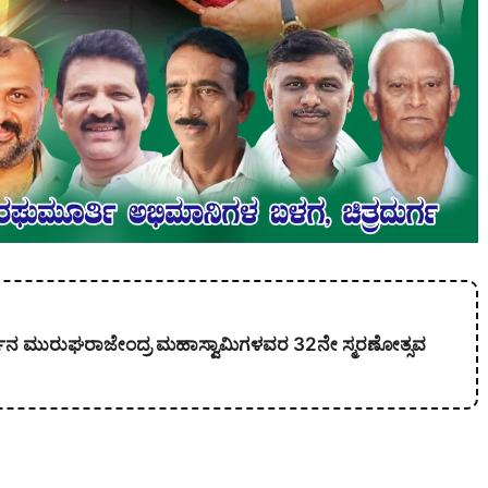
ಕಾರ್ಜುನ ಮುರುಘರಾಜೇಂದ್ರ ಮಹಾಸ್ವಾಮಿಗಳವರ 32ನೇ ಸ್ಮರಣೋತ್ಸವ