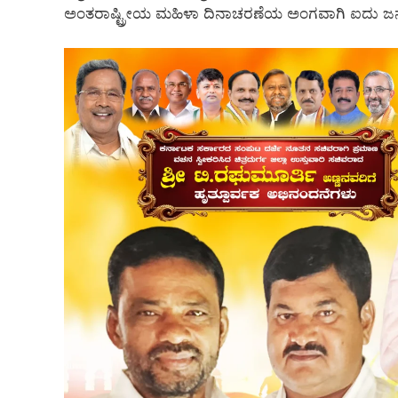
ಅಂತರಾಷ್ಟ್ರೀಯ ಮಹಿಳಾ ದಿನಾಚರಣೆಯ ಅಂಗವಾಗಿ ಐದು ಜನ 