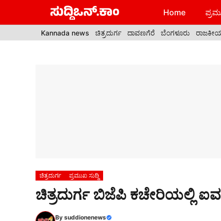
Skip
Home
ಪ್ರಮು
to
content
Kannada news
ಚಿತ್ರದುರ್ಗ
ದಾವಣಗೆರೆ
ಬೆಂಗಳೂರು
ರಾಜಕೀ
ಚಿತ್ರದುರ್ಗ
ಪ್ರಮುಖ ಸುದ್ದಿ
ಚಿತ್ರದುರ್ಗ ಬಿಜೆಪಿ ಕಚೇರಿಯಲ್ಲಿ 
By
suddionenews