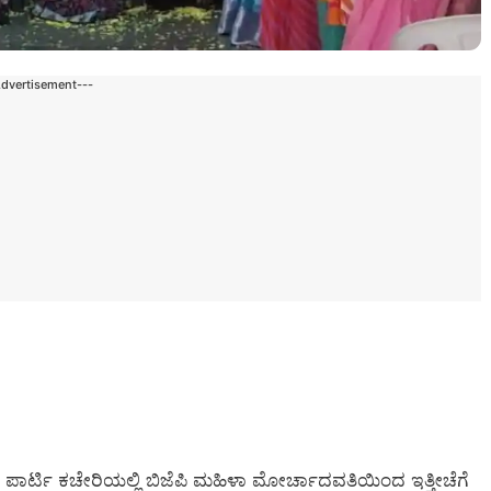
Advertisement---
ಪಾರ್ಟಿ ಕಚೇರಿಯಲ್ಲಿ ಬಿಜೆಪಿ ಮಹಿಳಾ ಮೋರ್ಚಾದವತಿಯಿಂದ ಇತ್ತೀಚೆಗೆ