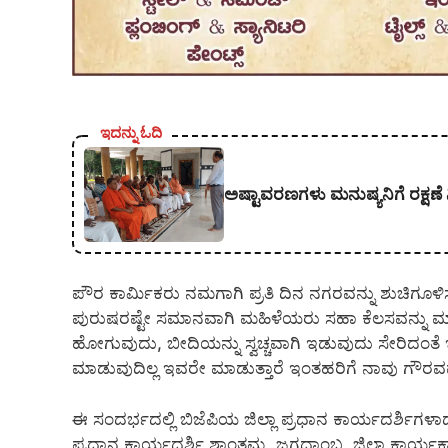
ಇದನ್ನು ಓದಿ
ಅಷ್ಟಾವರಣಗಳು ಮನುಷ್ಯನಿಗೆ ರಕ್ಷಣೆ 
ಪೌರ ಕಾರ್ಮಿಕರು ನಮಗಾಗಿ ಪ್ರತಿ ದಿನ ನಗರವನ್ನು ಶುಚಿಗೂಳ
ಪುರುಷರಷ್ಟೇ ಸಮಾನವಾಗಿ ಮಹಿಳೆಯರು ಸಹಾ ಕೆಲಸವನ್ನು ಮಾಡು
ಹೋಗುವುದು, ಬೀದಿಯನ್ನು ಸ್ವಚ್ಚವಾಗಿ ಇಡುವುದು ಸೇರಿದಂತೆ 
ಮಾಡುವುದಿಲ್ಲ ಇವರೇ ಮಾಡುತ್ತಾರೆ ಇಂತಹರಿಗೆ ನಾವು ಗೌರವವ
ಈ ಸಂದರ್ಭದಲ್ಲಿ ಬಿಜೆಪಿಯ ಜಿಲ್ಲಾ ಪ್ರಧಾನ ಕಾರ್ಯದರ್ಶಿಗಳ
ಪ್ರಧಾನ ಕಾರ್ಯದರ್ಶಿ ಶಾಂತಮ್ಮ, ಜಗದಾಂಬ, ಜಿಲ್ಲಾ ಕಾರ್ಯಕ