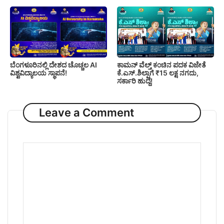
ಬೆಂಗಳೂರಿನಲ್ಲಿ ದೇಶದ ಚೊಚ್ಚಲ AI
ಕಾಮನ್ ವೆಲ್ತ್ ಕಂಚಿನ ಪದಕ ವಿಜೇತೆ
ವಿಶ್ವವಿದ್ಯಾಲಯ ಸ್ಥಾಪನೆ!
ಕೆ.ಎಸ್.ಶಿಲ್ಪಾಗೆ ₹15 ಲಕ್ಷ ನಗದು,
ಸರ್ಕಾರಿ ಹುದ್ದೆ!
Leave a Comment
Comment