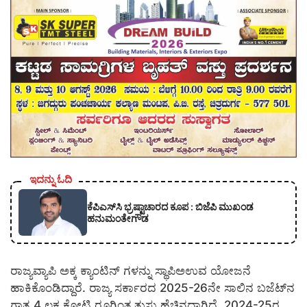
ಇದನ್ನು ಓದಿ
ಕೆಪಿಎಸ್‍ಸಿ ಭ್ರಷ್ಟಾಚಾರದ ಕೂಪ : ಬಿಜೆಪಿ ಮುಖಂಡ
ಹನುಮಂತೇಗೌಡ
ರಾಜ್ಯವ್ಯಾಪಿ ಅಕ್ಕ ಕ್ಯಾಂಟಿನ್ ಗಳನ್ನು ಸ್ಥಾಪಿಅಉವ ಯೋಜನೆ
ಹಾಕಿಕೊಂಡಿದ್ದಾರೆ. ರಾಜ್ಯ ಸರ್ಕಾರದ 2025-26ನೇ ಸಾಲಿನ ಬಜೆಟ್​ನ
ಗಾತ್ರ 4 ಲಕ್ಷ ಕೋಟಿ ರೂಗಿಂತ ತುಸು ಹೆಚ್ಚಿನದ್ದಾಗಿದೆ. 2024-25ರ