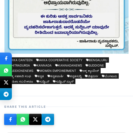
AKKA CANTEEN
AKKA COOPERATIVE SOCIETY
BENGALURU
CHITRADURGA
KANNADA
KANNADANEWS
SUDDIONE
SUDDIONENEWS
WOMEN EMPOWERMENT
ಅಕ್ಕ ಕ್ಯಾಂಟೀನ್
ಅಕ್ಕ ಸಹಕಾರಿ ಸಂಘ
ಕನ್ನಡ
ಕನ್ನಡವಾರ್ತೆ
ಕನ್ನಡಸುದ್ದಿ
ಚಿತ್ರದುರ್ಗ
ಬೆಂಗಳೂರು
ಮಹಿಳಾ ಸಬಲೀಕರಣ
ಸುದ್ದಿಒನ್
ಸುದ್ದಿಒನ್ ನ್ಯೂಸ್
SHARE THIS ARTICLE