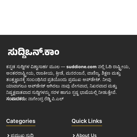
ಕನ್ನಡ ಸುದ್ದಿಗಳ ವಿಶ್ವಾಸಾರ್ಹ ಮೂಲ —
suddione.com
ನಲ್ಲಿ ಓದಿ ರಾಷ್ಟ್ರೀಯ,
ಅಂತರರಾಷ್ಟ್ರೀಯ, ರಾಜಕೀಯ, ಕ್ರೀಡೆ, ಮನರಂಜನೆ, ವಾಣಿಜ್ಯ, ಶಿಕ್ಷಣ ಮತ್ತು
ತಂತ್ರಜ್ಞಾನಕ್ಕೆ ಸಂಬಂಧಿಸಿದ ಪ್ರತಿಯೊಂದು ಪ್ರಮುಖ ಅಪ್‌ಡೇಟ್. ನೀವು
ಯಾವಾಗಲೂ ಅಪ್‌ಡೇಟ್ ಆಗಿರಲು ನಾವು ವೇಗವಾದ, ನಿಖರವಾದ ಮತ್ತು
ನಿಷ್ಪಕ್ಷಪಾತವಾದ ಸುದ್ದಿಗಳನ್ನು ಸರಳ ಹಾಗೂ ಸ್ಪಷ್ಟ ಭಾಷೆಯಲ್ಲಿ ನೀಡುತ್ತೇವೆ.
ಸಂಪಾದಕರು:
ನಾಗೇಂದ್ರ ರೆಡ್ಡಿ ಪಿ.ಎಲ್
Categories
Quick Links
ಪ್ರಮುಖ ಸುದ್ದಿ
About Us