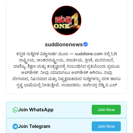
suddionenews
ಕನ್ನಡ ಸುದ್ದಿಗಳ ವಿಶ್ವಾಸಾರ್ಹ ಮೂಲ — suddione.com ನಲ್ಲಿ ಓದಿ
ರಾಷ್ಟ್ರೀಯ, ಅಂತರರಾಷ್ಟ್ರೀಯ, ರಾಜಕೀಯ, ಕ್ರೀಡೆ, ಮನರಂಜನೆ,
ವಾಣಿಜ್ಯ, ಶಿಕ್ಷಣ ಮತ್ತು ತಂತ್ರಜ್ಞಾನಕ್ಕೆ ಸಂಬಂಧಿಸಿದ ಪ್ರತಿಯೊಂದು ಪ್ರಮುಖ
ಅಪ್‌ಡೇಟ್. ನೀವು ಯಾವಾಗಲೂ ಅಪ್‌ಡೇಟ್ ಆಗಿರಲು ನಾವು
ವೇಗವಾದ, ನಿಖರವಾದ ಮತ್ತು ನಿಷ್ಪಕ್ಷಪಾತವಾದ ಸುದ್ದಿಗಳನ್ನು ಸರಳ ಹಾಗೂ
ಸ್ಪಷ್ಟ ಭಾಷೆಯಲ್ಲಿ ನೀಡುತ್ತೇವೆ. ಸಂಪಾದಕರು: ನಾಗೇಂದ್ರ ರೆಡ್ಡಿ ಪಿ.ಎಲ್
Join WhatsApp
Join Now
Join Telegram
Join Now