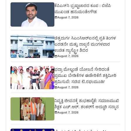
ಕೆಪಿಎಸ್‍ಸಿ ಭ್ರಷ್ಟಾಚಾರದ ಕೂಪ : ಬಿಜೆಪಿ
ಮುಖಂಡ ಹನುಮಂತೇಗೌಡ
August 7, 2026
ಚಿತ್ರದುರ್ಗ ಸಿಎಂಸಿಆರ್‍ಐನಲ್ಲಿ ಪ್ರತಿ ತಿಂಗಳ
ಎರಡನೇ ಮತ್ತು ನಾಲ್ಕನೆ ಮಂಗಳವಾರ
ಉಚಿತ ಗ್ಯಾಸ್ಟ್ರೋ ಶಿಬಿರ
August 7, 2026
ಭದ್ರಾ ಮೇಲ್ದಂಡೆ ಯೋಜನೆ ಸೇರಿದಂತೆ
ಪ್ರಮುಖ ಬೇಡಿಕೆಗಳ ಈಡೇರಿಕೆಗೆ ಶಕ್ತಿಮೀರಿ
ಶ್ರಮಿಸುವೆ: ಸಚಿವ ಟಿ.ರಘುಮೂರ್ತಿ
August 7, 2026
ನಿವೃತ್ತಿ ಜೀವನಕ್ಕೆ ಶುಭಹಾರೈಕೆ: ಸಮಾಜಮುಖಿ
ಶಿಕ್ಷಕ ಎಚ್.ಆರ್. ಶಂಕರ್‌ಗೆ ಅದ್ಧೂರಿ ಸನ್ಮಾನ
August 7, 2026