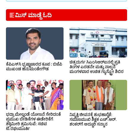
ಮಿಸ್ ಮಾಡ್ದೆ ಓದಿ
ಚಿತ್ರದುರ್ಗ ಸಿಎಂಸಿಆರ್‍ಐನಲ್ಲಿ ಪ್ರತಿ
ಕೆಪಿಎಸ್‍ಸಿ ಭ್ರಷ್ಟಾಚಾರದ ಕೂಪ : ಬಿಜೆಪಿ
ತಿಂಗಳ ಎರಡನೇ ಮತ್ತು ನಾಲ್ಕನೆ
ಮುಖಂಡ ಹನುಮಂತೇಗೌಡ
ಮಂಗಳವಾರ ಉಚಿತ ಗ್ಯಾಸ್ಟ್ರೋ ಶಿಬಿರ
ಭದ್ರಾ ಮೇಲ್ದಂಡೆ ಯೋಜನೆ ಸೇರಿದಂತೆ
ನಿವೃತ್ತಿ ಜೀವನಕ್ಕೆ ಶುಭಹಾರೈಕೆ:
ಪ್ರಮುಖ ಬೇಡಿಕೆಗಳ ಈಡೇರಿಕೆಗೆ
ಸಮಾಜಮುಖಿ ಶಿಕ್ಷಕ ಎಚ್.ಆರ್.
ಶಕ್ತಿಮೀರಿ ಶ್ರಮಿಸುವೆ: ಸಚಿವ
ಶಂಕರ್‌ಗೆ ಅದ್ಧೂರಿ ಸನ್ಮಾನ
ಟಿ.ರಘುಮೂರ್ತಿ