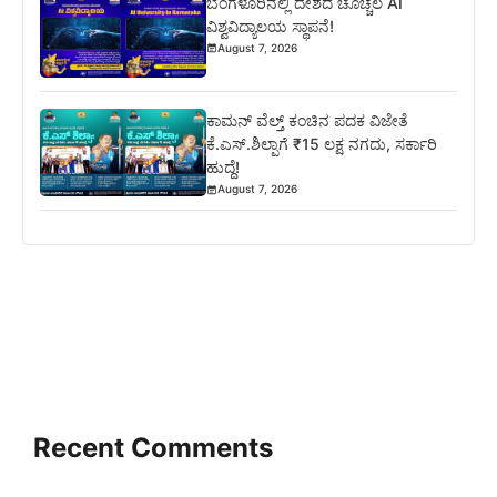
ಬೆಂಗಳೂರಿನಲ್ಲಿ ದೇಶದ ಚೊಚ್ಚಲ AI
ವಿಶ್ವವಿದ್ಯಾಲಯ ಸ್ಥಾಪನೆ!
August 7, 2026
ಕಾಮನ್ ವೆಲ್ತ್ ಕಂಚಿನ ಪದಕ ವಿಜೇತೆ
ಕೆ.ಎಸ್.ಶಿಲ್ಪಾಗೆ ₹15 ಲಕ್ಷ ನಗದು, ಸರ್ಕಾರಿ
ಹುದ್ದೆ!
August 7, 2026
Recent Comments