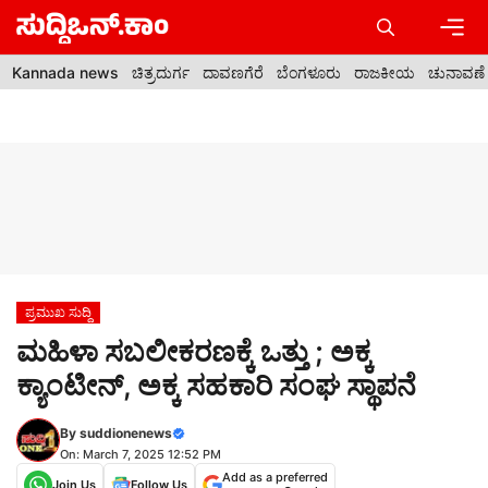
Skip
to
content
Men
Kannada news
ಚಿತ್ರದುರ್ಗ
ದಾವಣಗೆರೆ
ಬೆಂಗಳೂರು
ರಾಜಕೀಯ
ಚುನಾವಣೆ
ಪ್ರಮುಖ ಸುದ್ದಿ
ಮಹಿಳಾ ಸಬಲೀಕರಣಕ್ಕೆ ಒತ್ತು ; ಅಕ್ಕ
ಕ್ಯಾಂಟೀನ್, ಅಕ್ಕ ಸಹಕಾರಿ ಸಂಘ ಸ್ಥಾಪನೆ
By
suddionenews
On: March 7, 2025 12:52 PM
Add as a preferred
Join Us
Follow Us