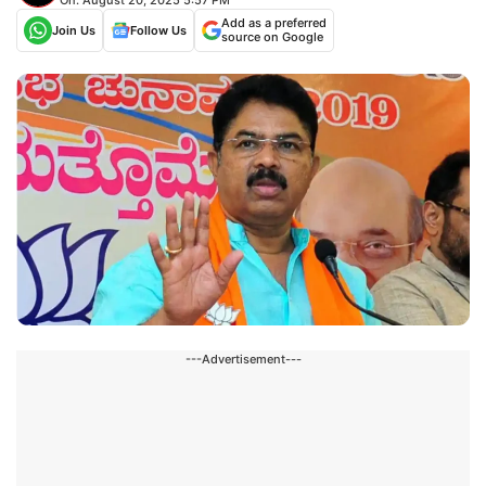
Add as a preferred
Join Us
Follow Us
source on Google
---Advertisement---