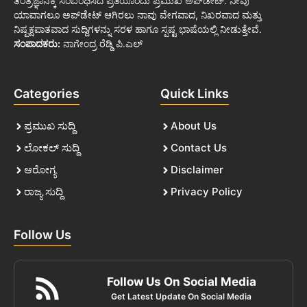
ತಂತ್ರಜ್ಞಾನಕ್ಕೆ ಸಂಬಂಧಿಸಿದ ಪ್ರತಿಯೊಂದು ಪ್ರಮುಖ ಅಪ್‌ಡೇಟ್. ನೀವು
ಯಾವಾಗಲೂ ಅಪ್‌ಡೇಟ್ ಆಗಿರಲು ನಾವು ವೇಗವಾದ, ನಿಖರವಾದ ಮತ್ತು
ನಿಷ್ಪಕ್ಷಪಾತವಾದ ಸುದ್ದಿಗಳನ್ನು ಸರಳ ಹಾಗೂ ಸ್ಪಷ್ಟ ಭಾಷೆಯಲ್ಲಿ ನೀಡುತ್ತೇವೆ.
ಸಂಪಾದಕರು:
ನಾಗೇಂದ್ರ ರೆಡ್ಡಿ ಪಿ.ಎಲ್
Categories
Quick Links
ಪ್ರಮುಖ ಸುದ್ದಿ
About Us
ಲೋಕಲ್ ಸುದ್ದಿ
Contact Us
ಆರೋಗ್ಯ
Disclaimer
ರಾಜ್ಯ ಸುದ್ದಿ
Privacy Policy
Follow Us
Follow Us On Social Media
Get Latest Update On Social Media