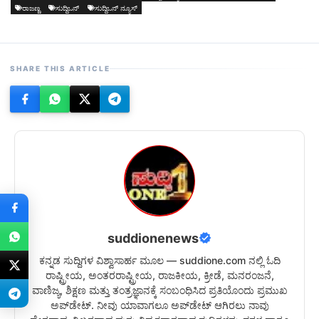
ರಾಜಣ್ಣ
ಸುದ್ದಿಒನ್
ಸುದ್ದಿಒನ್ ನ್ಯೂಸ್
SHARE THIS ARTICLE
suddionenews
ಕನ್ನಡ ಸುದ್ದಿಗಳ ವಿಶ್ವಾಸಾರ್ಹ ಮೂಲ — suddione.com ನಲ್ಲಿ ಓದಿ
ರಾಷ್ಟ್ರೀಯ, ಅಂತರರಾಷ್ಟ್ರೀಯ, ರಾಜಕೀಯ, ಕ್ರೀಡೆ, ಮನರಂಜನೆ,
ವಾಣಿಜ್ಯ, ಶಿಕ್ಷಣ ಮತ್ತು ತಂತ್ರಜ್ಞಾನಕ್ಕೆ ಸಂಬಂಧಿಸಿದ ಪ್ರತಿಯೊಂದು ಪ್ರಮುಖ
ಅಪ್‌ಡೇಟ್. ನೀವು ಯಾವಾಗಲೂ ಅಪ್‌ಡೇಟ್ ಆಗಿರಲು ನಾವು