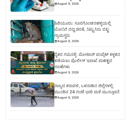
August 9, 2026
ಹಿರಿಯೂರು: ಸೂರಗೊಂಡನಹಳ್ಳಿಯಲ್ಲಿ
ಬೋನಿಗೆ ಬಿದ್ದ ಚಿರತೆ, ನಿಟ್ಟುಸಿರು ಬಿಟ್ಟ
ಗ್ರಾಮಸ್ಥರು
August 9, 2026
ರೈತರ ಗಮನಕ್ಕೆ: ಮೋಟಾರ್ ಪಂಪ್ಸೆಟ್ ಕಳ್ಳತನ
ತಡೆಯಲು ಪೊಲೀಸ್ ಇಲಾಖೆ ಮಹತ್ವದ
ಸಲಹೆಗಳು
August 9, 2026
ರಾಜ್ಯದ ಕರಾವಳಿ, ಒಳನಾಡಿನ ಜಿಲ್ಲೆಗಳಲ್ಲಿ
ಮುಂದಿನ 24 ಗಂಟೆ ಭಾರಿ ಮಳೆ ಮುನ್ಸೂಚನೆ
August 9, 2026