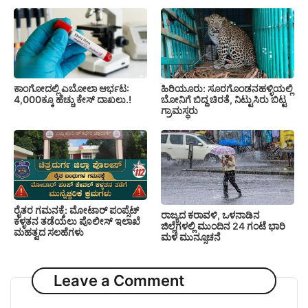
ಕಾಂಗೋದಲ್ಲಿ ಎಬೋಲಾ ಆರ್ಭಟ:
ಹಿರಿಯೂರು: ಸೂರಗೊಂಡನಹಳ್ಳಿಯಲ್ಲಿ
4,000ಕ್ಕೂ ಹೆಚ್ಚು ಕೇಸ್ ದಾಖಲು.!
ಬೋನಿಗೆ ಬಿದ್ದ ಚಿರತೆ, ನಿಟ್ಟುಸಿರು ಬಿಟ್ಟ
ಗ್ರಾಮಸ್ಥರು
ರೈತರ ಗಮನಕ್ಕೆ: ಮೋಟಾರ್ ಪಂಪ್ಸೆಟ್
ರಾಜ್ಯದ ಕರಾವಳಿ, ಒಳನಾಡಿನ
ಕಳ್ಳತನ ತಡೆಯಲು ಪೊಲೀಸ್ ಇಲಾಖೆ
ಜಿಲ್ಲೆಗಳಲ್ಲಿ ಮುಂದಿನ 24 ಗಂಟೆ ಭಾರಿ
ಮಹತ್ವದ ಸಲಹೆಗಳು
ಮಳೆ ಮುನ್ಸೂಚನೆ
Leave a Comment