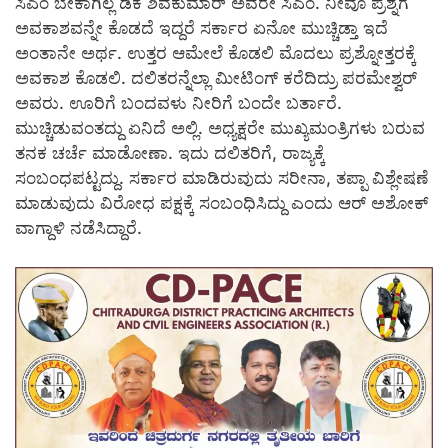
ಸಿಎಂ ಬೇಕಾಗಿಲ್ಲ ಡಿಕೆ ಶಿವಕುಮಾರ್ ಅವರೇ ಸಿಎಂ. ನೀವೂ ಪ್ರಶ್ನೆಗೆ
ಅವಕಾಶವನ್ನೇ ಕೊಡದೆ ಇದ್ದರೆ ಸರ್ಕಾರ ಏನೋ ಮುಚ್ಚಿಡ್ತಾ ಇದೆ
ಅಂತಾನೇ ಅರ್ಥ. ಉತ್ತರ ಆಮೇಲೆ ಕೊಡಲಿ ಮೊದಲು ಪ್ರಶ್ನೋತ್ತರಕ್ಕೆ
ಅವಕಾಶ ಕೊಡಲಿ. ದಲಿತರನ್ನೆಲ್ಲಾ ಮೀಟಿಂಗ್ ಕರೆದಿದ್ರು ಪರಮೇಶ್ವರ್
ಅವರು. ಊರಿಗೆ ಬಂದವಳು ನೀರಿಗೆ ಬಂದೇ ಬರ್ತಾರೆ.
ಮುಚ್ಚಿಡುವಂತದ್ದು ಏನಿದೆ ಅಲ್ಲಿ. ಅಧ್ಯಕ್ಷರೇ ಮುಖ್ಯಮಂತ್ರಿಗಳು ಬರುವ
ತನಕ ಚರ್ಚೆ ಮಾಡೋಣಾ. ಇದು ದಲಿತರಿಗೆ, ರಾಜ್ಯಕ್ಕೆ
ಸಂಬಂಧಪಟ್ಟದ್ದು. ಸರ್ಕಾರ ಮಾಡಿರುವುದು ಸರೀನಾ, ತಪ್ಪಾ ವಿಶ್ಲೇಷಣೆ
ಮಾಡುವುದು ವಿರೋಧ‌ ಪಕ್ಷಕ್ಕೆ ಸಂಬಂಧಿಸಿದ್ದು ಎಂದು ಆರ್ ಅಶೋಕ್
ವಾಗ್ದಾಳಿ ನಡೆಸಿದ್ದಾರೆ.