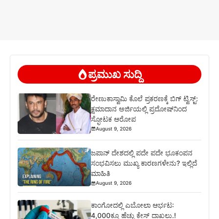
ಪ್ರಮುಖ ಸುದ್ದಿ
ರೇಣುಕಾಸ್ವಾಮಿ ಕೊಲೆ ಪ್ರಕರಣಕ್ಕೆ ಬಿಗ್ ಟ್ವಿಸ್ಟ್:
ಕ್ಷಮಾದಾನ ಅರ್ಜಿಯಲ್ಲಿ ಪ್ರದೋಷ್‌ನಿಂದ
ಸ್ಫೋಟಕ ಆರೋಪ
August 9, 2026
ಜಪಾನ್ ದೇಶದಲ್ಲಿ ಪದೇ ಪದೇ ಭೂಕಂಪನ
ಸಂಭವಿಸಲು ಮುಖ್ಯ ಕಾರಣಗಳೇನು? ಇಲ್ಲಿದೆ
ಮಾಹಿತಿ
August 9, 2026
ಕಾಂಗೋದಲ್ಲಿ ಎಬೋಲಾ ಆರ್ಭಟ:
4,000ಕ್ಕೂ ಹೆಚ್ಚು ಕೇಸ್ ದಾಖಲು.!