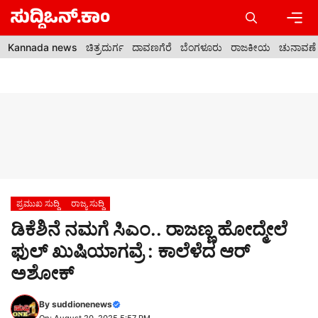
Skip
to
content
Men
Kannada news
ಚಿತ್ರದುರ್ಗ
ದಾವಣಗೆರೆ
ಬೆಂಗಳೂರು
ರಾಜಕೀಯ
ಚುನಾವಣೆ
ಪ್ರಮುಖ ಸುದ್ದಿ
ರಾಜ್ಯ ಸುದ್ದಿ
ಡಿಕೆಶಿನೆ ನಮಗೆ ಸಿಎಂ.. ರಾಜಣ್ಣ ಹೋದ್ಮೇಲೆ
ಫುಲ್‌ ಖುಷಿಯಾಗವ್ರೆ : ಕಾಲೆಳೆದ ಆರ್
ಅಶೋಕ್
By
suddionenews
On: August 20, 2025 5:57 PM