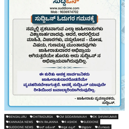
BENGALURU
CHITRADURGA
CM SIDDARAMAIAH
DK SHIVAKUMAR
KANNADA NEWS
KN RAJANNA
R ASHOK
SUDDIONE
SUDDIONE NEWS
ಆರ್ ಅಶೋಕ್
ಕನ್ನಡ ನ್ಯೂಸ್
ಚಿತ್ರದುರ್ಗ
ಬೆಂಗಳೂರು