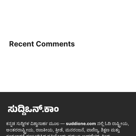
Recent Comments
ಕನ್ನಡ ಸುದ್ದಿಗಳ ವಿಶ್ವಾಸಾರ್ಹ ಮೂಲ —
suddione.com
ನಲ್ಲಿ ಓದಿ ರಾಷ್ಟ್ರೀಯ,
ಅಂತರರಾಷ್ಟ್ರೀಯ, ರಾಜಕೀಯ, ಕ್ರೀಡೆ, ಮನರಂಜನೆ, ವಾಣಿಜ್ಯ, ಶಿಕ್ಷಣ ಮತ್ತು