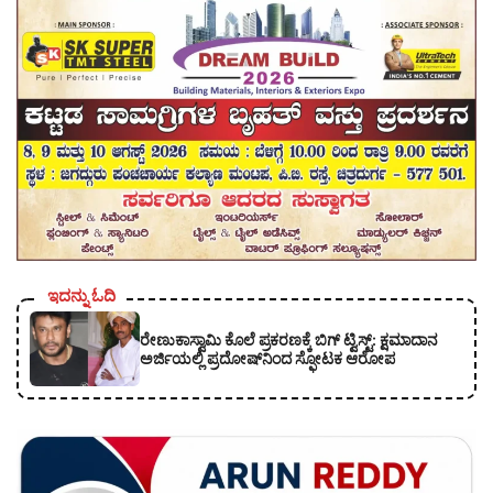
ಇದನ್ನು ಓದಿ
ರೇಣುಕಾಸ್ವಾಮಿ ಕೊಲೆ ಪ್ರಕರಣಕ್ಕೆ ಬಿಗ್ ಟ್ವಿಸ್ಟ್: ಕ್ಷಮಾದಾನ
ಅರ್ಜಿಯಲ್ಲಿ ಪ್ರದೋಷ್‌ನಿಂದ ಸ್ಫೋಟಕ ಆರೋಪ