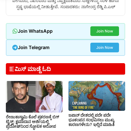
ವೇಗವಾದ, ನಿಖರವಾದ ಮತ್ತು ನಿಷ್ಪಕ್ಷಪಾತವಾದ ಸುದ್ದಿಗಳನ್ನು ಸರಳ ಹಾಗೂ
ಸ್ಪಷ್ಟ ಭಾಷೆಯಲ್ಲಿ ನೀಡುತ್ತೇವೆ. ಸಂಪಾದಕರು: ನಾಗೇಂದ್ರ ರೆಡ್ಡಿ ಪಿ.ಎಲ್
Join WhatsApp
Join Now
Join Telegram
Join Now
ಮಿಸ್ ಮಾಡ್ದೆ ಓದಿ
ಜಪಾನ್ ದೇಶದಲ್ಲಿ ಪದೇ ಪದೇ
ರೇಣುಕಾಸ್ವಾಮಿ ಕೊಲೆ ಪ್ರಕರಣಕ್ಕೆ ಬಿಗ್
ಭೂಕಂಪನ ಸಂಭವಿಸಲು ಮುಖ್ಯ
ಟ್ವಿಸ್ಟ್: ಕ್ಷಮಾದಾನ ಅರ್ಜಿಯಲ್ಲಿ
ಕಾರಣಗಳೇನು? ಇಲ್ಲಿದೆ ಮಾಹಿತಿ
ಪ್ರದೋಷ್‌ನಿಂದ ಸ್ಫೋಟಕ ಆರೋಪ