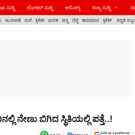
ಖ ಸುದ್ದಿ
ಲೋಕಲ್ ಸುದ್ದಿ
ಆರೋಗ್ಯ
ರಾಜ್ಯ ಸುದ್ದಿ
ರಾ
ಯ
ಚುನಾವಣೆ
ಮಳೆ
ಕ್ರಿಕೆಟ್
ಭಾರತ
ಚಿನ್ನ
ಬೆಳ್ಳಿ
ಹವಾಮಾನ
ಕ್ರಿಕೆಟ್
ಕನ್ನಡ ನ್ಯೂ
ನೇಣು ಬಿಗಿದ ಸ್ಥಿತಿಯಲ್ಲಿ ಪತ್ತೆ..!
Add as a preferred
Join Us
Follow Us