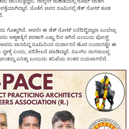
ೆದು ವಾಸಿಸುತ್ತಿದ್ದರು. ನಾಲ್ಕನೇ ಮಹಡಿಯಲ್ಲಿ ರೂಮ್ ಬಾಡಿಗೆ
ಿ ಪತ್ತೆಯಾಗಿದ್ದಾರೆ. ಜೊತೆಗೆ ಅವರ ರೂಮಿನಲ್ಲಿ ಡೆತ್ ನೋಟ್ ಕೂಡ
ೆ.
 ಗೊತ್ತಾಗಿದೆ. ಅವರೇ ಈ ಡೆತ್ ನೋಟ್ ಬರೆದಿಟ್ಟಿದ್ದಾರಾ ಎಂಬೆಲ್ಲಾ
 ಆತ್ಮಹತ್ಯೆಗೆ ಶರಣಾಗಿ ಎಷ್ಟು ದಿನ ಆಗಿದೆ ಎಂಬುದು ಪೋಸ್ಟ್
ಪ ಅವರು ವಾಸವಿದ್ದ ರೂಮಿನಿಂದ ದುರ್ವಾಸನೆ ಹೊರ ಬಂದಾಗಷ್ಟೇ ಈ
ಥಳಕ್ಕೆ ಬಂದು, ಪರಿಶೀಲನೆ ಮಾಡಿದ್ದಾರೆ. ಪಿಎಸ್ಐ ನಾಗರಾಜಪ್ಪ
ಳುವಂತದ್ದು ಏನಿತ್ತು ಎಂಬುದು ತನಿಖೆಯ ನಂತರ ಬಯಲಾಗಲಿದೆ.