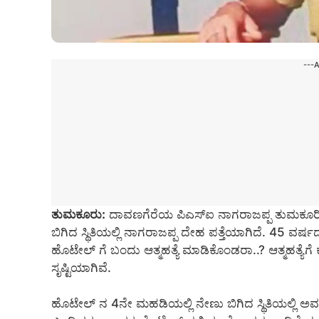
---
ತುಮಕೂರು:
ದಾವಣಗೆರೆಯ ಪಿಎಸ್ಐ ನಾಗರಾಜಪ್ಪ ತುಮಕೂರಿನಲ್ಲ
ಬಿಗಿದ ಸ್ಥಿತಿಯಲ್ಲಿ ನಾಗರಾಜಪ್ಪ ದೇಹ ಪತ್ತೆಯಾಗಿದೆ. 45 ವರ್ಷ
ಹೊಟೇಲ್ ಗೆ ಬಂದು ಆತ್ಮಹತ್ಯೆ ಮಾಡಿಕೊಂಡರಾ..? ಆತ್ಮಹತ್ಯ
ಸೃಷ್ಟಿಯಾಗಿವೆ.
ಹೊಟೇಲ್ ನ 4ನೇ ಮಹಡಿಯಲ್ಲಿ ನೇಣು ಬಿಗಿದ ಸ್ಥಿತಿಯಲ್ಲಿ ಅ