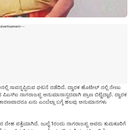
Advertisement---
ಿ ಸಾವನ್ನಪ್ಪಿರುವ ಘಟನೆ ನಡೆದಿದೆ. ದ್ವಾರಕ ಹೊಟೇಲ್ ನಲ್ಲಿ ನೇಣು
ದ ಪಿಎಸ್ಐ ನಾಗರಾಜಪ್ಪ ಅನುಮಾನಾಸ್ಪದವಾಗಿ ಪ್ರಾಣ ಬಿಟ್ಟಿದ್ದಾರೆ. ದ್ವಾರಕ
ೆಗೆ ಕಾರಣವಾದರೂ ಏನು ಎಂಬೆಲ್ಲಾ ಬಗ್ಗೆ ಹಲವು ಅನುಮಾನಗಳು
ವರ ದೇಹ ಪತ್ತೆಯಾಗಿದೆ. ಜುಲೈ 1ರಂದು ನಾಗರಾಜಪ್ಪ ಅವರು ತುಮಕೂರಿಗೆ