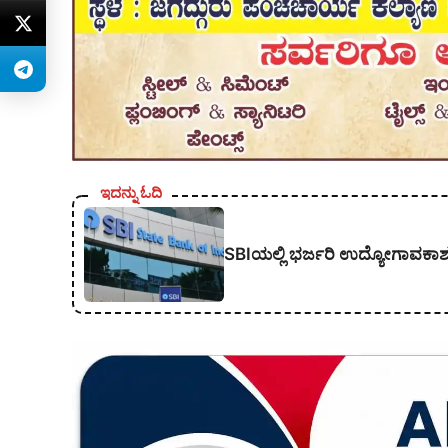
ಇದನ್ನು ಓದಿ
SBIಯಲ್ಲಿ ಭರ್ಜರಿ ಉದ್ಯೋಗಾವಕಾಶ; 1,