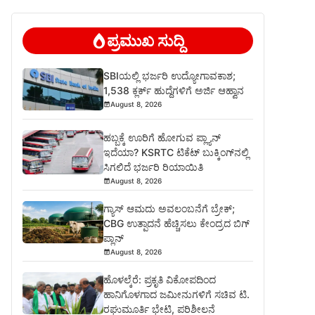
ಪ್ರಮುಖ ಸುದ್ದಿ
SBIಯಲ್ಲಿ ಭರ್ಜರಿ ಉದ್ಯೋಗಾವಕಾಶ;
1,538 ಕ್ಲರ್ಕ್ ಹುದ್ದೆಗಳಿಗೆ ಅರ್ಜಿ ಆಹ್ವಾನ
August 8, 2026
ಹಬ್ಬಕ್ಕೆ ಊರಿಗೆ ಹೋಗುವ ಪ್ಲ್ಯಾನ್
ಇದೆಯಾ? KSRTC ಟಿಕೆಟ್ ಬುಕ್ಕಿಂಗ್‌ನಲ್ಲಿ
ಸಿಗಲಿದೆ ಭರ್ಜರಿ ರಿಯಾಯಿತಿ
August 8, 2026
ಗ್ಯಾಸ್ ಆಮದು ಅವಲಂಬನೆಗೆ ಬ್ರೇಕ್;
CBG ಉತ್ಪಾದನೆ ಹೆಚ್ಚಿಸಲು ಕೇಂದ್ರದ ಬಿಗ್
ಪ್ಲಾನ್
August 8, 2026
ಹೊಳಲ್ಕೆರೆ: ಪ್ರಕೃತಿ ವಿಕೋಪದಿಂದ
ಹಾನಿಗೊಳಗಾದ ಜಮೀನುಗಳಿಗೆ ಸಚಿವ ಟಿ.
ರಘುಮೂರ್ತಿ ಭೇಟಿ, ಪರಿಶೀಲನೆ