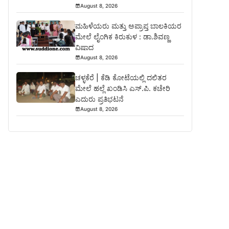
August 8, 2026
ಮಹಿಳೆಯರು ಮತ್ತು ಅಪ್ರಾಪ್ತ ಬಾಲಕಿಯರ
ಮೇಲೆ ಲೈಂಗಿಕ ಕಿರುಕುಳ : ಡಾ.ಶಿವಣ್ಣ
ವಿಷಾದ
August 8, 2026
ಚಳ್ಳಕೆರೆ | ಕೆಡಿ ಕೋಟೆಯಲ್ಲಿ ದಲಿತರ
ಮೇಲೆ ಹಲ್ಲೆ ಖಂಡಿಸಿ ಎಸ್.ಪಿ. ಕಚೇರಿ
ಎದುರು ಪ್ರತಿಭಟನೆ
August 8, 2026