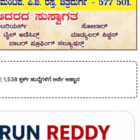
538 ಕ್ಲರ್ಕ್ ಹುದ್ದೆಗಳಿಗೆ ಅರ್ಜಿ ಆಹ್ವಾನ