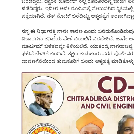
ಬಂದಿದ್ದರು. ದ್ವಾರಕ ಹೊಟೇಲ್ ನಲ್ಲಿ ರೂಮೊಂದನ್ನ ಬಾಡಿಗೆ ಪಡ
ಪಡೆದಿದ್ದರು. ಇದೀಗ ಅದೇ ರೂಮಿನಲ್ಲಿ ನೇಣುಬಿಗಿದ ಸ್ಥಿತಿಯಲ್ಲ
ಪತ್ತೆಯಾಗಿದೆ. ಡೆತ್ ನೋಟ್ ಬರೆದಿಟ್ಟು ಆತ್ಮಹತ್ಯೆಗೆ ಶರಣಾಗಿದ್ದಾರ
ನನ್ನ ಈ ನಿರ್ಧಾರಕ್ಕೆ ನಾನೇ ಕಾರಣ ಎಂದು ಬರೆದುಕೊಂಡಿರುವುದು
ವಿಚಾರಗಳು ತನಿಖೆಯ ವೇಳೆ ಬಯಲಿಗೆ ಬರಬೇಕಿದೆ. ಹಾಗೇ ಅವರು
ಮಾರ್ಟಮ್ ಬಳಿಕವಷ್ಟೇ ತಿಳಿಯಲಿದೆ. ಯಾಕಂದ್ರೆ ನಾಗರಾಜಪ್
ಘಟನೆ ಬೆಳಕಿಗೆ ಬಂದಿದೆ. ತಕ್ಷಣ ತುಮಕೂರು ನಗರ ಪೊಲೀಸರು ಸ್
ದಾವಣಗೆರೆಯಿಂದ ತುಮಕೂರಿಗೆ ಬಂದು ಆತ್ಮಹತ್ಯೆ ಮಾಡಿಕೊಳ್