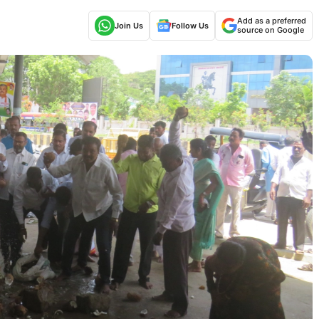
Add as a preferred
Join Us
Follow Us
source on Google