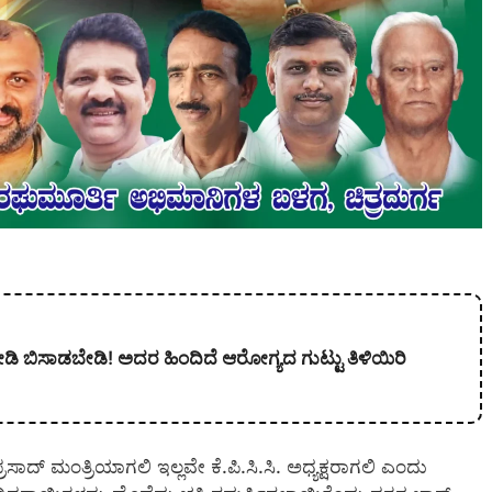
ನೋಡಿ ಬಿಸಾಡಬೇಡಿ! ಅದರ ಹಿಂದಿದೆ ಆರೋಗ್ಯದ ಗುಟ್ಟು ತಿಳಿಯಿರಿ
ರಸಾದ್ ಮಂತ್ರಿಯಾಗಲಿ ಇಲ್ಲವೇ ಕೆ.ಪಿ.ಸಿ.ಸಿ. ಅಧ್ಯಕ್ಷರಾಗಲಿ ಎಂದು