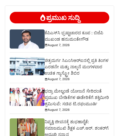
ಪ್ರಮುಖ ಸುದ್ದಿ
ಕೆಪಿಎಸ್‍ಸಿ ಭ್ರಷ್ಟಾಚಾರದ ಕೂಪ : ಬಿಜೆಪಿ
ಮುಖಂಡ ಹನುಮಂತೇಗೌಡ
August 7, 2026
ಚಿತ್ರದುರ್ಗ ಸಿಎಂಸಿಆರ್‍ಐನಲ್ಲಿ ಪ್ರತಿ ತಿಂಗಳ
ಎರಡನೇ ಮತ್ತು ನಾಲ್ಕನೆ ಮಂಗಳವಾರ
ಉಚಿತ ಗ್ಯಾಸ್ಟ್ರೋ ಶಿಬಿರ
August 7, 2026
ಭದ್ರಾ ಮೇಲ್ದಂಡೆ ಯೋಜನೆ ಸೇರಿದಂತೆ
ಪ್ರಮುಖ ಬೇಡಿಕೆಗಳ ಈಡೇರಿಕೆಗೆ ಶಕ್ತಿಮೀರಿ
ಶ್ರಮಿಸುವೆ: ಸಚಿವ ಟಿ.ರಘುಮೂರ್ತಿ
August 7, 2026
ನಿವೃತ್ತಿ ಜೀವನಕ್ಕೆ ಶುಭಹಾರೈಕೆ:
ಸಮಾಜಮುಖಿ ಶಿಕ್ಷಕ ಎಚ್.ಆರ್. ಶಂಕರ್‌ಗೆ
ಅದ್ಧೂರಿ ಸನ್ಮಾನ