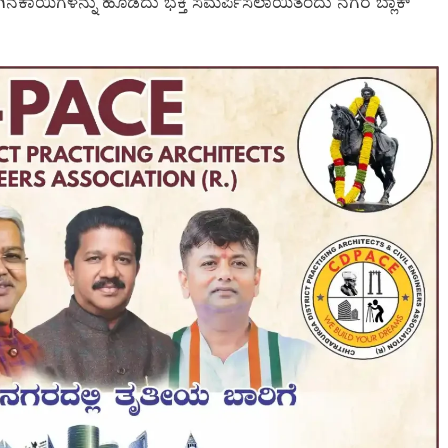
ಂಗಿನಕಾಯಿಗಳನ್ನು ಹೊಡೆದು ಭಕ್ತಿ ಸಮರ್ಪಿಸಲಾಯಿತೆಂದು ನಗರ ಬ್ಲಾಕ್