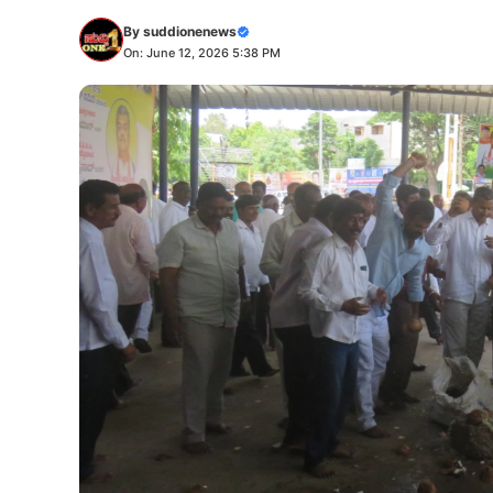
By
suddionenews
On: June 12, 2026 5:38 PM