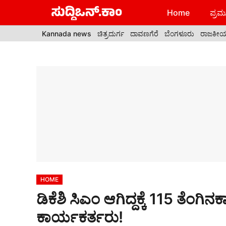
Skip
Home
ಪ್ರಮು
to
content
Kannada news
ಚಿತ್ರದುರ್ಗ
ದಾವಣಗೆರೆ
ಬೆಂಗಳೂರು
ರಾಜಕೀ
HOME
ಡಿಕೆಶಿ ಸಿಎಂ ಆಗಿದ್ದಕ್ಕೆ 115 ತೆಂಗ
ಕಾರ್ಯಕರ್ತರು!