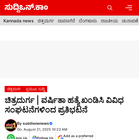
Skip
to
content
Men
Kannada news
ಚಿತ್ರದುರ್ಗ
ದಾವಣಗೆರೆ
ಬೆಂಗಳೂರು
ರಾಜಕೀಯ
ಚುನಾವಣೆ
ಚಿತ್ರದುರ್ಗ
ಪ್ರಮುಖ ಸುದ್ದಿ
ಚಿತ್ರದುರ್ಗ | ವರ್ಷಿತಾ ಹತ್ಯೆ ಖಂಡಿಸಿ ವಿವಿಧ
ಸಂಘಟನೆಗಳಿಂದ ಪ್ರತಿಭಟನೆ
By
suddionenews
On: August 21, 2025 10:23 AM
Add as a preferred
Join Us
Follow Us