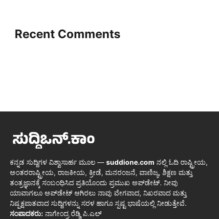
Recent Comments
ಕನ್ನಡ ಸುದ್ದಿಗಳ ವಿಶ್ವಾಸಾರ್ಹ ಮೂಲ —
suddione.com
ನಲ್ಲಿ ಓದಿ ರಾಷ್ಟ್ರೀಯ,
ಅಂತರರಾಷ್ಟ್ರೀಯ, ರಾಜಕೀಯ, ಕ್ರೀಡೆ, ಮನರಂಜನೆ, ವಾಣಿಜ್ಯ, ಶಿಕ್ಷಣ ಮತ್ತು
ತಂತ್ರಜ್ಞಾನಕ್ಕೆ ಸಂಬಂಧಿಸಿದ ಪ್ರತಿಯೊಂದು ಪ್ರಮುಖ ಅಪ್‌ಡೇಟ್. ನೀವು
ಯಾವಾಗಲೂ ಅಪ್‌ಡೇಟ್ ಆಗಿರಲು ನಾವು ವೇಗವಾದ, ನಿಖರವಾದ ಮತ್ತು
ನಿಷ್ಪಕ್ಷಪಾತವಾದ ಸುದ್ದಿಗಳನ್ನು ಸರಳ ಹಾಗೂ ಸ್ಪಷ್ಟ ಭಾಷೆಯಲ್ಲಿ ನೀಡುತ್ತೇವೆ.
ಸಂಪಾದಕರು:
ನಾಗೇಂದ್ರ ರೆಡ್ಡಿ ಪಿ.ಎಲ್