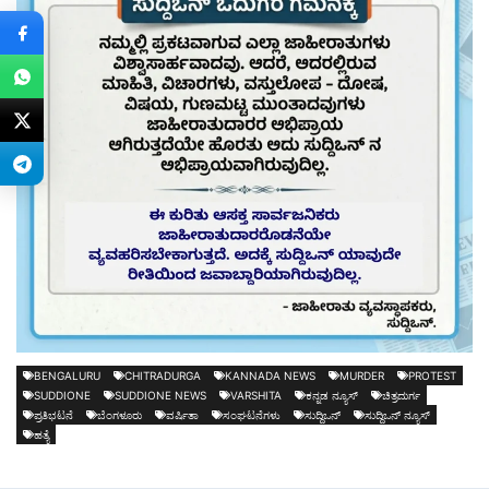
BENGALURU
CHITRADURGA
KANNADA NEWS
MURDER
PROTEST
SUDDIONE
SUDDIONE NEWS
VARSHITA
ಕನ್ನಡ ನ್ಯೂಸ್
ಚಿತ್ರದುರ್ಗ
ಪ್ರತಿಭಟನೆ
ಬೆಂಗಳೂರು
ವರ್ಷಿತಾ
ಸಂಘಟನೆಗಳು
ಸುದ್ದಿಒನ್
ಸುದ್ದಿಒನ್ ನ್ಯೂಸ್
ಹತ್ಯೆ