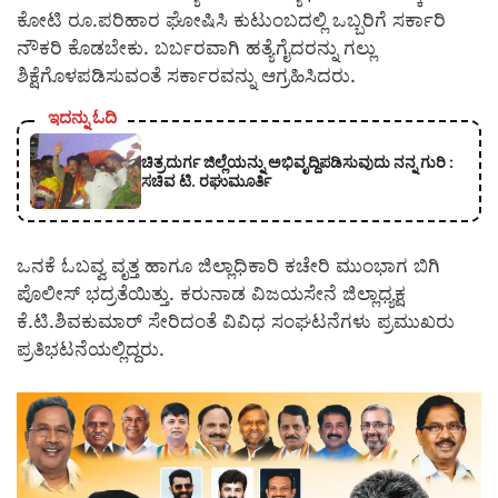
ಕೋಟಿ ರೂ.ಪರಿಹಾರ ಘೋಷಿಸಿ ಕುಟುಂಬದಲ್ಲಿ ಒಬ್ಬರಿಗೆ ಸರ್ಕಾರಿ
ನೌಕರಿ ಕೊಡಬೇಕು. ಬರ್ಬರವಾಗಿ ಹತ್ಯೆಗೈದರನ್ನು ಗಲ್ಲು
ಶಿಕ್ಷೆಗೊಳಪಡಿಸುವಂತೆ ಸರ್ಕಾರವನ್ನು ಆಗ್ರಹಿಸಿದರು.
ಇದನ್ನು ಓದಿ
ಚಿತ್ರದುರ್ಗ ಜಿಲ್ಲೆಯನ್ನು ಅಭಿವೃದ್ದಿಪಡಿಸುವುದು ನನ್ನ ಗುರಿ :
ಸಚಿವ ಟಿ. ರಘುಮೂರ್ತಿ
ಒನಕೆ ಓಬವ್ವ ವೃತ್ತ ಹಾಗೂ ಜಿಲ್ಲಾಧಿಕಾರಿ ಕಚೇರಿ ಮುಂಭಾಗ ಬಿಗಿ
ಪೊಲೀಸ್ ಭದ್ರತೆಯಿತ್ತು. ಕರುನಾಡ ವಿಜಯಸೇನೆ ಜಿಲ್ಲಾಧ್ಯಕ್ಷ
ಕೆ.ಟಿ.ಶಿವಕುಮಾರ್ ಸೇರಿದಂತೆ ವಿವಿಧ ಸಂಘಟನೆಗಳು ಪ್ರಮುಖರು
ಪ್ರತಿಭಟನೆಯಲ್ಲಿದ್ದರು.