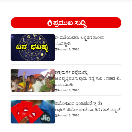
ಪ್ರಮುಖ ಸುದ್ದಿ
ಈ ರಾಶಿಯವರು ಒಬ್ಬರಿಗೆ ತುಂಬಾ
ನಂಬಿದ್ದೀರಿ
August 6, 2026
ಚಿತ್ರದುರ್ಗ ಜಿಲ್ಲೆಯನ್ನು
ಅಭಿವೃದ್ದಿಪಡಿಸುವುದು ನನ್ನ ಗುರಿ : ಸಚಿವ ಟಿ.
ರಘುಮೂರ್ತಿ
August 5, 2026
ಜಿಯೋದಿಂದ ಇಂಡಿಪೆಂಡೆನ್ಸ್ ಡೇ
ಆಫರ್: ಜಿಯೋ ಬಳಕೆದಾರರಿಗೆ ಗುಡ್ ನ್ಯೂಸ್
August 5, 2026