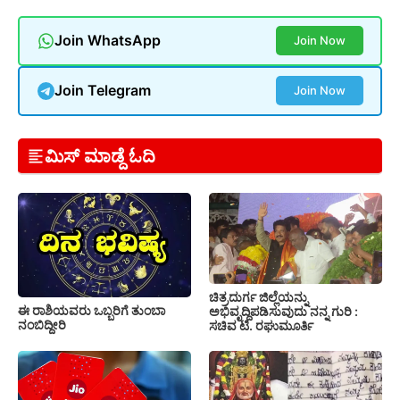
Join WhatsApp
Join Now
Join Telegram
Join Now
ಮಿಸ್ ಮಾಡ್ದೆ ಓದಿ
ಚಿತ್ರದುರ್ಗ ಜಿಲ್ಲೆಯನ್ನು
ಈ ರಾಶಿಯವರು ಒಬ್ಬರಿಗೆ ತುಂಬಾ
ಅಭಿವೃದ್ದಿಪಡಿಸುವುದು ನನ್ನ ಗುರಿ :
ನಂಬಿದ್ದೀರಿ
ಸಚಿವ ಟಿ. ರಘುಮೂರ್ತಿ