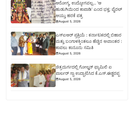
ಆರೋಗ್ಯ, ಉದ್ಯೋಗವಲ್ಲ… ‘ಆ
ಹುಡುಗಿಯಿಂದ ಕಾಪಾಡಿ’ ಎಂದ ಭಕ್ತ; ವೈರಲ್
ಆಯ್ತು ಹರಕೆ ಪತ್ರ
August 5, 2026
ಎಸ್‍ಐಆರ್ ಪ್ರಕ್ರಿಯೆ : ಕರ್ನಾಟಕದಲ್ಲಿ ಬಿಹಾರ
ಮತ್ತು ಬಂಗಾಳಕ್ಕಿಂತಲೂ ಹೆಚ್ಚಿನ ಅವಾಂತರ :
ಕಾವಲು ಕಾನೂನು ಸಮಿತಿ
August 5, 2026
ಚಿತ್ರದುರ್ಗದಲ್ಲಿ ಗೋಲ್ಡನ್ ಫ್ಯಾಮಿಲಿ ಐ
ಪಾರ್ಲರ್ ಸ್ಪಾ ಉದ್ಘಾಟಿಸಿದ ಕೆ.ಎಸ್.ಈಶ್ವರಪ್ಪ
August 5, 2026