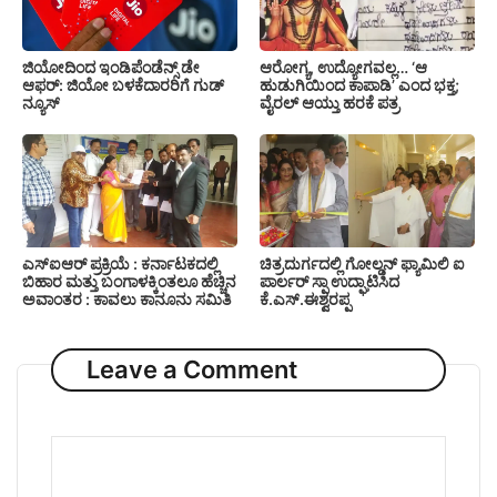
ಜಿಯೋದಿಂದ ಇಂಡಿಪೆಂಡೆನ್ಸ್ ಡೇ
ಆರೋಗ್ಯ, ಉದ್ಯೋಗವಲ್ಲ… ‘ಆ
ಆಫರ್: ಜಿಯೋ ಬಳಕೆದಾರರಿಗೆ ಗುಡ್
ಹುಡುಗಿಯಿಂದ ಕಾಪಾಡಿ’ ಎಂದ ಭಕ್ತ;
ನ್ಯೂಸ್
ವೈರಲ್ ಆಯ್ತು ಹರಕೆ ಪತ್ರ
ಎಸ್‍ಐಆರ್ ಪ್ರಕ್ರಿಯೆ : ಕರ್ನಾಟಕದಲ್ಲಿ
ಚಿತ್ರದುರ್ಗದಲ್ಲಿ ಗೋಲ್ಡನ್ ಫ್ಯಾಮಿಲಿ ಐ
ಬಿಹಾರ ಮತ್ತು ಬಂಗಾಳಕ್ಕಿಂತಲೂ ಹೆಚ್ಚಿನ
ಪಾರ್ಲರ್ ಸ್ಪಾ ಉದ್ಘಾಟಿಸಿದ
ಅವಾಂತರ : ಕಾವಲು ಕಾನೂನು ಸಮಿತಿ
ಕೆ.ಎಸ್.ಈಶ್ವರಪ್ಪ
Leave a Comment
Comment