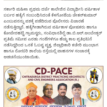
ಸರ್ಕಾರಿ ಮಹಿಳಾ ಪ್ರಥಮ ದರ್ಜೆ ಕಾಲೇಜಿನ ವಿದ್ಯಾರ್ಥಿನಿ ವರ್ಷಿತಾಳ
ಬರ್ಬರ ಹತ್ಯೆಗೆ ಸಂಬಂಧಿಸಿದಂತೆ ಕೆಳಗೋಟೆಯ ಚೇತನ್‍ಕುಮಾರ್
ಎಂಬುವನನ್ನು ವಶಕ್ಕೆ ಪಡೆದಿರುವ ಪೊಲೀಸರು ವಿಚಾರಣೆ
ನಡೆಸುತ್ತಿದ್ದಾರೆ. ಹತ್ಯೆಗೀಡಾಗಿರುವ ವರ್ಷಿತಾಳ ಪೋಷಕರು ಹಾಗೂ
ಕೋವೇರಹಟ್ಟಿ ಗ್ರಾಮಸ್ಥರು, ಸಂವಿಧಾನಶಿಲ್ಪಿ ಡಾ.ಬಿ.ಆರ್.ಅಂಬೇಡ್ಕರ್
ಪ್ರತಿಮೆ ಸಮೀಪ ಎರಡು ಗಂಟೆಗಳಿಗೂ ಹೆಚ್ಚು ಕಾಲ ಪ್ರತಿಭಟನೆ
ನಡೆಸಿದ್ದರಿಂದ ಒನಕೆ ಓಬವ್ವ ವೃತ್ತ, ಜಿಲ್ಲಾಧಿಕಾರಿ ಕಚೇರಿ ಮುಂಭಾಗ
ಹಾಗೂ ರೋಟರಿ ಶಾಲೆಯ ರಸ್ತೆಯಲ್ಲಿ ವಾಹನಗಳ ಸಂಚಾರಕ್ಕೆ
ಅಡಚನೆಯುಂಟಾಯಿತು.