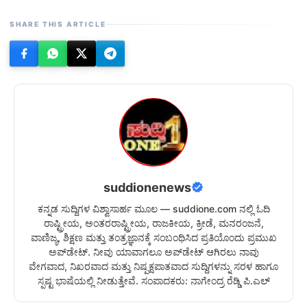
SHARE THIS ARTICLE
suddionenews
ಕನ್ನಡ ಸುದ್ದಿಗಳ ವಿಶ್ವಾಸಾರ್ಹ ಮೂಲ — suddione.com ನಲ್ಲಿ ಓದಿ
ರಾಷ್ಟ್ರೀಯ, ಅಂತರರಾಷ್ಟ್ರೀಯ, ರಾಜಕೀಯ, ಕ್ರೀಡೆ, ಮನರಂಜನೆ,
ವಾಣಿಜ್ಯ, ಶಿಕ್ಷಣ ಮತ್ತು ತಂತ್ರಜ್ಞಾನಕ್ಕೆ ಸಂಬಂಧಿಸಿದ ಪ್ರತಿಯೊಂದು ಪ್ರಮುಖ
ಅಪ್‌ಡೇಟ್. ನೀವು ಯಾವಾಗಲೂ ಅಪ್‌ಡೇಟ್ ಆಗಿರಲು ನಾವು
ವೇಗವಾದ, ನಿಖರವಾದ ಮತ್ತು ನಿಷ್ಪಕ್ಷಪಾತವಾದ ಸುದ್ದಿಗಳನ್ನು ಸರಳ ಹಾಗೂ
ಸ್ಪಷ್ಟ ಭಾಷೆಯಲ್ಲಿ ನೀಡುತ್ತೇವೆ. ಸಂಪಾದಕರು: ನಾಗೇಂದ್ರ ರೆಡ್ಡಿ ಪಿ.ಎಲ್