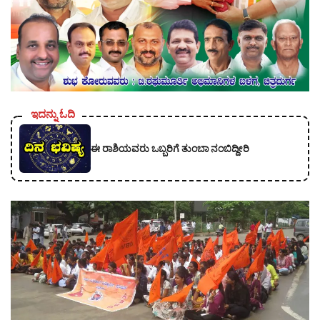
ಇದನ್ನು ಓದಿ
ಈ ರಾಶಿಯವರು ಒಬ್ಬರಿಗೆ ತುಂಬಾ ನಂಬಿದ್ದೀರಿ