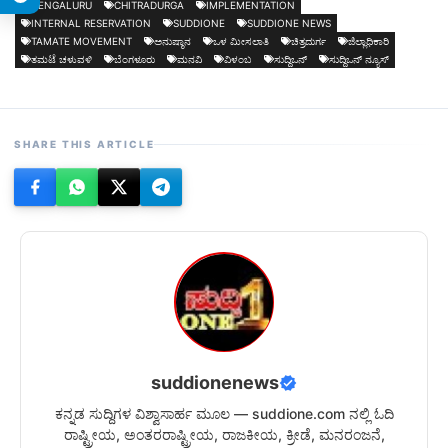
BENGALURU
CHITRADURGA
IMPLEMENTATION
INTERNAL RESERVATION
SUDDIONE
SUDDIONE NEWS
TAMATE MOVEMENT
ಅನುಷ್ಠಾನ
ಒಳ ಮೀಸಲಾತಿ
ಚಿತ್ರದುರ್ಗ
ಜಿಲ್ಲಾಧಿಕಾರಿ
ತಮಟೆ ಚಳುವಳಿ
ಬೆಂಗಳೂರು
ಮನವಿ
ವಿಳಂಬ
ಸುದ್ದಿಒನ್
ಸುದ್ದಿಒನ್ ನ್ಯೂಸ್
SHARE THIS ARTICLE
suddionenews
ಕನ್ನಡ ಸುದ್ದಿಗಳ ವಿಶ್ವಾಸಾರ್ಹ ಮೂಲ — suddione.com ನಲ್ಲಿ ಓದಿ
ರಾಷ್ಟ್ರೀಯ, ಅಂತರರಾಷ್ಟ್ರೀಯ, ರಾಜಕೀಯ, ಕ್ರೀಡೆ, ಮನರಂಜನೆ,