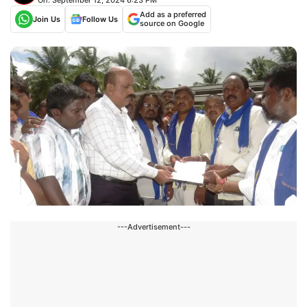
Add as a preferred
Join Us
Follow Us
source on Google
---Advertisement---