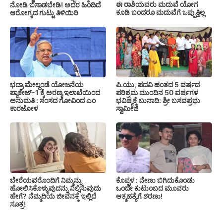
ಈ ರಾಶಿಯವರು ಮದುವೆ ಯೋಗ
ನೋಡಿ ಬಿಸಾಡಬೇಡಿ! ಅದರ ಹಿಂದಿದೆ
ಕೂಡಿ ಬಂದರೂ ಮದುವೆಗೆ ಒಪ್ಪುತ್ತಿಲ್ಲ
ಆರೋಗ್ಯದ ಗುಟ್ಟು ತಿಳಿಯಿರಿ
ಭದ್ರಾ ಮೇಲ್ದಂಡೆ ಯೋಜನೆಯ
ಪಿ.ಯು, ಪದವಿ ಹಂತದ 5 ವರ್ಷದ
ಪ್ಯಾಕೇಜ್-1 ಕ್ಕೆ ಅರಣ್ಯ ಇಲಾಖೆಯಿಂದ
ಪರಿಶ್ರಮ ಮುಂದಿನ 50 ವರ್ಷಗಳ
ಅನುಮತಿ : ಸಂಸದ ಗೋವಿಂದ ಎಂ
ಭವಿಷ್ಯಕ್ಕೆ ಬುನಾದಿ: ಶ್ರೀ ಬಸವಪ್ರಭು
ಕಾರಜೋಳ
ಸ್ವಾಮೀಜಿ
ಬೇರೆಯವರೊಂದಿಗೆ ನಿಮ್ಮನ್ನು
ಕೊಪ್ಪಳ : ನೇಣು ಬಿಗಿದುಕೊಂಡು
ಹೋಲಿಸಿಕೊಳ್ಳುವುದನ್ನು ನಿಲ್ಲಿಸುವುದು
ಒಂದೇ ಕುಟುಂಬದ ಮೂವರು
ಹೇಗೆ? ನೆಮ್ಮದಿಯ ಜೀವನಕ್ಕೆ ಇಲ್ಲಿದೆ
ಆತ್ಮಹತ್ಯೆಗೆ ಶರಣು!
ಸೂತ್ರ!