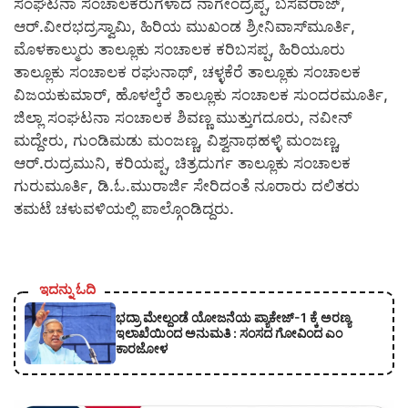
ಸಂಘಟನಾ ಸಂಚಾಲಕರುಗಳಾದ ನಾಗೇಂದ್ರಪ್ಪ, ಬಸವರಾಜ್,
ಆರ್.ವೀರಭದ್ರಸ್ವಾಮಿ, ಹಿರಿಯ ಮುಖಂಡ ಶ್ರೀನಿವಾಸ್‍ಮೂರ್ತಿ,
ಮೊಳಕಾಲ್ಮುರು ತಾಲ್ಲೂಕು ಸಂಚಾಲಕ ಕರಿಬಸಪ್ಪ, ಹಿರಿಯೂರು
ತಾಲ್ಲೂಕು ಸಂಚಾಲಕ ರಘುನಾಥ್, ಚಳ್ಳಕೆರೆ ತಾಲ್ಲೂಕು ಸಂಚಾಲಕ
ವಿಜಯಕುಮಾರ್, ಹೊಳಲ್ಕೆರೆ ತಾಲ್ಲೂಕು ಸಂಚಾಲಕ ಸುಂದರಮೂರ್ತಿ,
ಜಿಲ್ಲಾ ಸಂಘಟನಾ ಸಂಚಾಲಕ ಶಿವಣ್ಣ ಮುತ್ತುಗದೂರು, ನವೀನ್
ಮದ್ದೇರು, ಗುಂಡಿಮಡು ಮಂಜಣ್ಣ, ವಿಶ್ವನಾಥಹಳ್ಳಿ ಮಂಜಣ್ಣ,
ಆರ್.ರುದ್ರಮುನಿ, ಕರಿಯಪ್ಪ, ಚಿತ್ರದುರ್ಗ ತಾಲ್ಲೂಕು ಸಂಚಾಲಕ
ಗುರುಮೂರ್ತಿ, ಡಿ.ಓ.ಮುರಾರ್ಜಿ ಸೇರಿದಂತೆ ನೂರಾರು ದಲಿತರು
ತಮಟೆ ಚಳುವಳಿಯಲ್ಲಿ ಪಾಲ್ಗೊಂಡಿದ್ದರು.
ಇದನ್ನು ಓದಿ
ಭದ್ರಾ ಮೇಲ್ದಂಡೆ ಯೋಜನೆಯ ಪ್ಯಾಕೇಜ್-1 ಕ್ಕೆ ಅರಣ್ಯ
ಇಲಾಖೆಯಿಂದ ಅನುಮತಿ : ಸಂಸದ ಗೋವಿಂದ ಎಂ
ಕಾರಜೋಳ