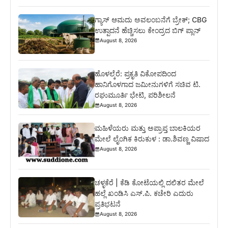
ಗ್ಯಾಸ್ ಆಮದು ಅವಲಂಬನೆಗೆ ಬ್ರೇಕ್; CBG
ಉತ್ಪಾದನೆ ಹೆಚ್ಚಿಸಲು ಕೇಂದ್ರದ ಬಿಗ್ ಪ್ಲಾನ್
August 8, 2026
ಹೊಳಲ್ಕೆರೆ: ಪ್ರಕೃತಿ ವಿಕೋಪದಿಂದ
ಹಾನಿಗೊಳಗಾದ ಜಮೀನುಗಳಿಗೆ ಸಚಿವ ಟಿ.
ರಘುಮೂರ್ತಿ ಭೇಟಿ, ಪರಿಶೀಲನೆ
August 8, 2026
ಮಹಿಳೆಯರು ಮತ್ತು ಅಪ್ರಾಪ್ತ ಬಾಲಕಿಯರ
ಮೇಲೆ ಲೈಂಗಿಕ ಕಿರುಕುಳ : ಡಾ.ಶಿವಣ್ಣ ವಿಷಾದ
August 8, 2026
ಚಳ್ಳಕೆರೆ | ಕೆಡಿ ಕೋಟೆಯಲ್ಲಿ ದಲಿತರ ಮೇಲೆ
ಹಲ್ಲೆ ಖಂಡಿಸಿ ಎಸ್.ಪಿ. ಕಚೇರಿ ಎದುರು
ಪ್ರತಿಭಟನೆ
August 8, 2026