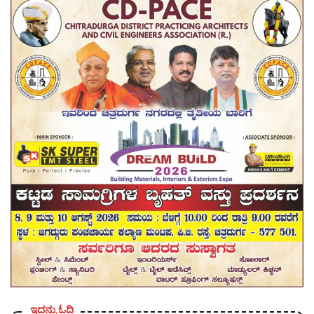
ಇದನ್ನು ಓದಿ