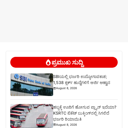
ಪ್ರಮುಖ ಸುದ್ದಿ
SBIಯಲ್ಲಿ ಭರ್ಜರಿ ಉದ್ಯೋಗಾವಕಾಶ;
1,538 ಕ್ಲರ್ಕ್ ಹುದ್ದೆಗಳಿಗೆ ಅರ್ಜಿ ಆಹ್ವಾನ
August 8, 2026
ಹಬ್ಬಕ್ಕೆ ಊರಿಗೆ ಹೋಗುವ ಪ್ಲ್ಯಾನ್ ಇದೆಯಾ?
KSRTC ಟಿಕೆಟ್ ಬುಕ್ಕಿಂಗ್‌ನಲ್ಲಿ ಸಿಗಲಿದೆ
ಭರ್ಜರಿ ರಿಯಾಯಿತಿ
August 8, 2026