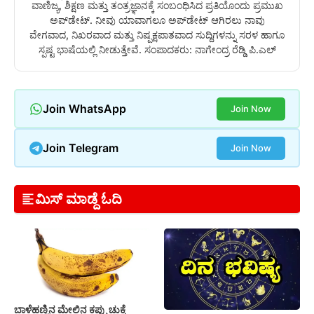
ವಾಣಿಜ್ಯ, ಶಿಕ್ಷಣ ಮತ್ತು ತಂತ್ರಜ್ಞಾನಕ್ಕೆ ಸಂಬಂಧಿಸಿದ ಪ್ರತಿಯೊಂದು ಪ್ರಮುಖ
ಅಪ್‌ಡೇಟ್. ನೀವು ಯಾವಾಗಲೂ ಅಪ್‌ಡೇಟ್ ಆಗಿರಲು ನಾವು
ವೇಗವಾದ, ನಿಖರವಾದ ಮತ್ತು ನಿಷ್ಪಕ್ಷಪಾತವಾದ ಸುದ್ದಿಗಳನ್ನು ಸರಳ ಹಾಗೂ
ಸ್ಪಷ್ಟ ಭಾಷೆಯಲ್ಲಿ ನೀಡುತ್ತೇವೆ. ಸಂಪಾದಕರು: ನಾಗೇಂದ್ರ ರೆಡ್ಡಿ ಪಿ.ಎಲ್
Join WhatsApp
Join Now
Join Telegram
Join Now
ಮಿಸ್ ಮಾಡ್ದೆ ಓದಿ
ಬಾಳೆಹಣ್ಣಿನ ಮೇಲಿನ ಕಪ್ಪು ಚುಕ್ಕೆ