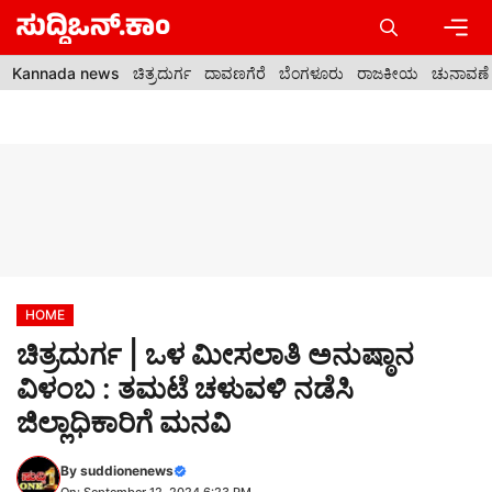
Skip
to
content
Men
Kannada news
ಚಿತ್ರದುರ್ಗ
ದಾವಣಗೆರೆ
ಬೆಂಗಳೂರು
ರಾಜಕೀಯ
ಚುನಾವಣೆ
HOME
ಚಿತ್ರದುರ್ಗ | ಒಳ ಮೀಸಲಾತಿ ಅನುಷ್ಠಾನ
ವಿಳಂಬ : ತಮಟೆ ಚಳುವಳಿ ನಡೆಸಿ
ಜಿಲ್ಲಾಧಿಕಾರಿಗೆ ಮನವಿ
By
suddionenews
On: September 12, 2024 6:23 PM