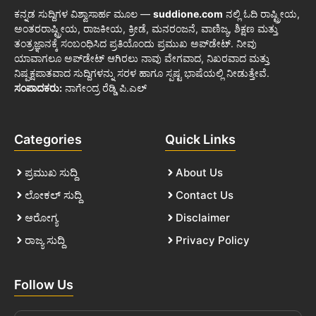
ಕನ್ನಡ ಸುದ್ದಿಗಳ ವಿಶ್ವಾಸಾರ್ಹ ಮೂಲ —
suddione.com
ನಲ್ಲಿ ಓದಿ ರಾಷ್ಟ್ರೀಯ,
ಅಂತರರಾಷ್ಟ್ರೀಯ, ರಾಜಕೀಯ, ಕ್ರೀಡೆ, ಮನರಂಜನೆ, ವಾಣಿಜ್ಯ, ಶಿಕ್ಷಣ ಮತ್ತು
ತಂತ್ರಜ್ಞಾನಕ್ಕೆ ಸಂಬಂಧಿಸಿದ ಪ್ರತಿಯೊಂದು ಪ್ರಮುಖ ಅಪ್‌ಡೇಟ್. ನೀವು
ಯಾವಾಗಲೂ ಅಪ್‌ಡೇಟ್ ಆಗಿರಲು ನಾವು ವೇಗವಾದ, ನಿಖರವಾದ ಮತ್ತು
ನಿಷ್ಪಕ್ಷಪಾತವಾದ ಸುದ್ದಿಗಳನ್ನು ಸರಳ ಹಾಗೂ ಸ್ಪಷ್ಟ ಭಾಷೆಯಲ್ಲಿ ನೀಡುತ್ತೇವೆ.
ಸಂಪಾದಕರು:
ನಾಗೇಂದ್ರ ರೆಡ್ಡಿ ಪಿ.ಎಲ್
Categories
Quick Links
ಪ್ರಮುಖ ಸುದ್ದಿ
About Us
ಲೋಕಲ್ ಸುದ್ದಿ
Contact Us
ಆರೋಗ್ಯ
Disclaimer
ರಾಜ್ಯ ಸುದ್ದಿ
Privacy Policy
Follow Us