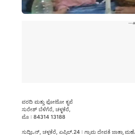
---
ವರದಿ ಮತ್ತು ಫೋಟೋ ಕೃಪೆ
ಸುರೇಶ್ ಬೆಳೆಗೆರೆ, ಚಳ್ಳಕೆರೆ,
ಮೊ : 84314 13188
ಸುದ್ದಿಒನ್, ಚಳ್ಳಕೆರೆ, ಏಪ್ರಿಲ್.24 : ಗ್ರಾಮ ದೇವತೆ ಜಾತ್ರಾ