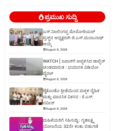
ಪ್ರಮುಖ ಸುದ್ದಿ
ಎಸ್.ನಿಜಲಿಂಗಪ್ಪ ಮೇಮೋರಿಯಲ್
ಟ್ರಸ್ಟ್‌ನ ಅಧ್ಯಕ್ಷರಾಗಿ ಜಿ.ಎಸ್.ಮಂಜುನಾಥ್‍
ಆಯ್ಕೆ
August 8, 2026
WATCH | ಜಪಾನ್‌ಗೆ ಅಪ್ಪಳಿಸಿದ ಡಾಲ್ಫಿನ್
ಚಂಡಮಾರುತ : ಭಯಾನಕ ವಿಡಿಯೋ
ವೈರಲ್
August 8, 2026
ಟೈಕೊಂಡೊ ಕ್ರೀಡೆಯಿಂದ ಮಕ್ಕಳ ದೈಹಿಕ
ಮತ್ತು ಮಾನಸಿಕ ವಿಕಸನ : ಕೆ.ಎಸ್.
ನವೀನ್
August 8, 2026
ಮಹಿಳೆಯರಿಗೆ ಸಿಹಿಸುದ್ದಿ : ಗೃಹಲಕ್ಷ್ಮಿ
ಯೋಜನೆಯ 32ನೇ ಕಂತು ಬಿಡುಗಡೆ