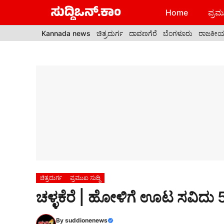
Skip
Home
ಪ್ರಮು
to
content
Kannada news
ಚಿತ್ರದುರ್ಗ
ದಾವಣಗೆರೆ
ಬೆಂಗಳೂರು
ರಾಜಕೀ
ಚಿತ್ರದುರ್ಗ
ಪ್ರಮುಖ ಸುದ್ದಿ
ಚಳ್ಳಕೆರೆ | ಹೋಳಿಗೆ ಊಟ ಸವಿದು 50 
By
suddionenews