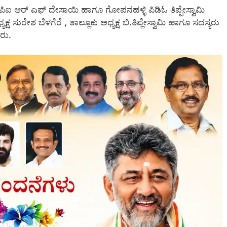
, ಪಿಐ ಆರ್ ಎಫ್ ದೇಸಾಯಿ ಹಾಗೂ ಗೋಪನಹಳ್ಳಿ ಪಿಡಿಓ ತಿಪ್ಪೇಸ್ವಾಮಿ
ರೇಶ ಬೆಳಗೆರೆ , ತಾಲ್ಲೂಕು ಅಧ್ಯಕ್ಷ ಬಿ.ತಿಪ್ಲೇಸ್ವಾಮಿ ಹಾಗೂ ಸದಸ್ಯರು
ರು.