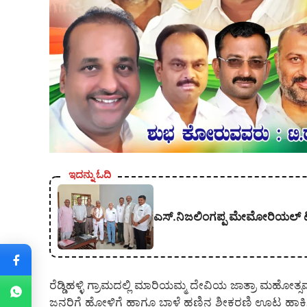
ಇದನ್ನು ಓದಿ
ಎಸ್.ನಿಜಲಿಂಗಪ್ಪ ಮೇಮೋರಿಯಲ್ ಟ್ರಸ್
ರೆಡ್ಡಿಹಳ್ಳಿ ಗ್ರಾಮದಲ್ಲಿ ಮಾರಿಯಮ್ಮ ದೇವಿಯ ಜಾತ್ರಾ ಮಹೋತ್ಸವ
ಜನರಿಗೆ ಹೋಳಿಗೆ ಹಾಗೂ ಬಾಳೆ ಹಣ್ಣಿನ ಶೀಕರಣಿ ಊಟ ಹಾಕಿಸಿದ್ರು