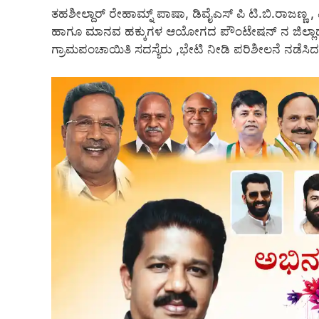
ತಹಶೀಲ್ದಾರ್ ರೇಹಾಮ್ನ್ ಪಾಷಾ, ಡಿವೈಎಸ್ ಪಿ ಟಿ.ಬಿ.ರಾಜಣ್ಣ 
ಹಾಗೂ ಮಾನವ ಹಕ್ಕುಗಳ ಆಯೋಗದ ಪೌಂಟೇಷನ್ ನ ಜಿಲ್ಲಾಧ್ಯಕ್ಷ ಸು
ಗ್ರಾಮಪಂಚಾಯಿತಿ ಸದಸ್ಯೆರು ,ಭೇಟಿ ನೀಡಿ ಪರಿಶೀಲನೆ ನಡೆಸಿದ