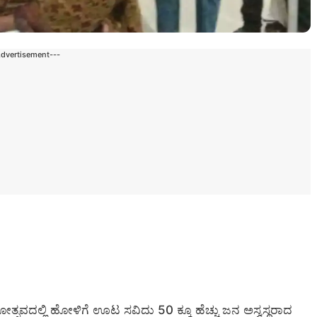
Advertisement---
 ಮಹೋತ್ಸವದಲ್ಲಿ ಹೋಳಿಗೆ ಊಟ ಸವಿದು 50 ಕ್ಕೂ ಹೆಚ್ಚು ಜನ ಅಸ್ವಸ್ಥರಾದ