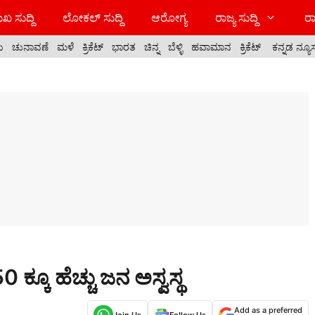
ಖ ಸುದ್ದಿ
ಲೋಕಲ್ ಸುದ್ದಿ
ಆರೋಗ್ಯ
ರಾಜ್ಯ ಸುದ್ದಿ
ರಾ
ಯ
ಚುನಾವಣೆ
ಮಳೆ
ಕ್ರಿಕೆಟ್
ಭಾರತ
ಚಿನ್ನ
ಬೆಳ್ಳಿ
ಹವಾಮಾನ
ಕ್ರಿಕೆಟ್
ಕನ್ನಡ ನ್ಯೂ
ಕ್ಕೂ ಹೆಚ್ಚು ಜನ ಅಸ್ವಸ್ಥ
Add as a preferred
Join Us
Follow Us