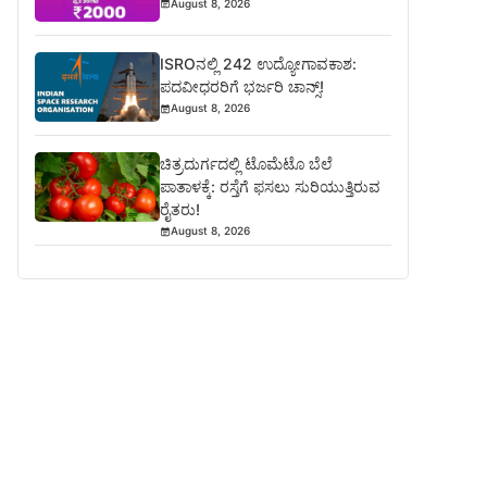
August 8, 2026
ISROನಲ್ಲಿ 242 ಉದ್ಯೋಗಾವಕಾಶ:
ಪದವೀಧರರಿಗೆ ಭರ್ಜರಿ ಚಾನ್ಸ್!
August 8, 2026
ಚಿತ್ರದುರ್ಗದಲ್ಲಿ ಟೊಮೆಟೊ ಬೆಲೆ
ಪಾತಾಳಕ್ಕೆ: ರಸ್ತೆಗೆ ಫಸಲು ಸುರಿಯುತ್ತಿರುವ
ರೈತರು!
August 8, 2026