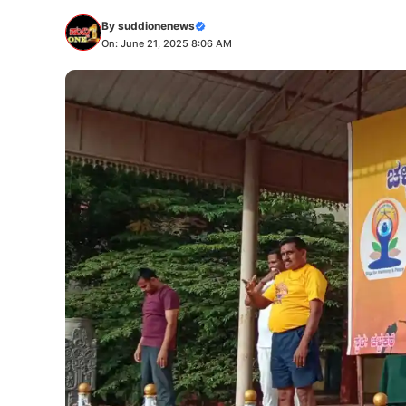
By
suddionenews
On: June 21, 2025 8:06 AM