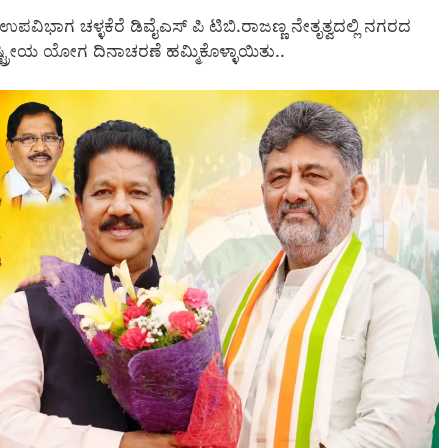
ಸ್ ಉಪವಿಭಾಗ ಚಳ್ಳಕೆರೆ ಡಿವೈಎಸ್ ಪಿ ಟಿಬಿ.ರಾಜಣ್ಣ ನೇತೃತ್ವದಲ್ಲಿ ನಗರದ
್ಟ್ರೀಯ ಯೋಗ ದಿನಾಚರಣೆ ಹಮ್ಮಿಕೊಳ್ಳಾಯಿತು..