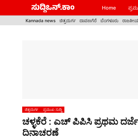
Skip
Home
ಪ್ರಮು
to
content
Kannada news
ಚಿತ್ರದುರ್ಗ
ದಾವಣಗೆರೆ
ಬೆಂಗಳೂರು
ರಾಜಕೀ
ಚಿತ್ರದುರ್ಗ
ಪ್ರಮುಖ ಸುದ್ದಿ
ಚಳ್ಳಕೆರೆ : ಎಚ್ ಪಿಪಿಸಿ ಪ್ರಥಮ ದ
ದಿನಾಚರಣೆ