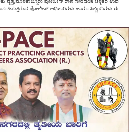
ಕು ವೃತ್ತ,ಮೊಳಕಾಲ್ಮೂರು ಪೋಲೀಸ್ ಠಾಣೆ ಸೇರಿದಂತೆ ಚಳ್ಳಕೆರೆ ಉಪ
 ನಿರ್ವಹಿಸುತ್ತಿರುವ ಪೋಲೀಸ್ ಅಧಿಕಾರಿಗಳು ಹಾಗೂ ಸಿಬ್ಬಂದಿಗಳು ಈ