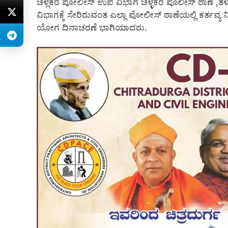
ಚಳ್ಲಕೆರೆ ಪೋಲೀಸ್ ಉಪ ವಿಭಾಗ ಚಳ್ಳಕೆರೆ ಪೊಲೀಸ್ ಠಾಣೆ ,ತಳ
ವಿಭಾಗಕ್ಕೆ ಸೇರಿರುವಂತ ಎಲ್ಲಾ ಪೋಲೀಸ್ ಠಾಣೆಯಲ್ಲಿ ಕರ್ತವ್ಯ
ಯೋಗ ದಿನಾಚರಣೆ ಭಾಗಿಯಾದರು.