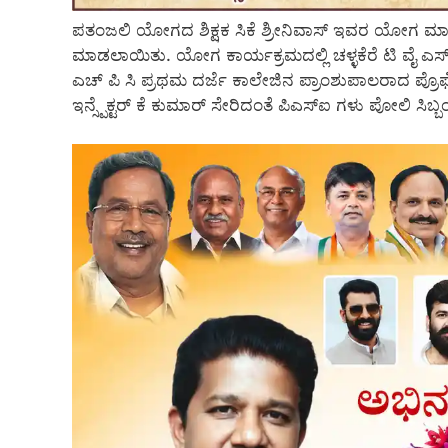
ಪತಂಜಲಿ ಯೋಗದ ಶಿಕ್ಷಕ ಸಿಕೆ ಶ್ರೀನಿವಾಸ್ ಇವರ ಯೋಗ ಮ
ಮಾಡಲಾಯಿತು. ಯೋಗ ಕಾರ್ಯಕ್ರಮದಲ್ಲಿ ಚಳ್ಳಕೆರೆ ಟಿ ವೈ ಎಸ್ ಪ
ಎಚ್ ಪಿ ಸಿ ಪ್ರಥಮ ದರ್ಜೆ ಕಾಲೇಜಿನ ಪ್ರಾಂಶುಪಾಲರಾದ ಪ
ಇನ್ಸ್ಪೆಕ್ಟರ್ ಕೆ ಕುಮಾರ್ ಸೇರಿದಂತೆ ಪಿಎಸ್ಐ ಗಳು ಪೋಲಿ ಸಿಬ್