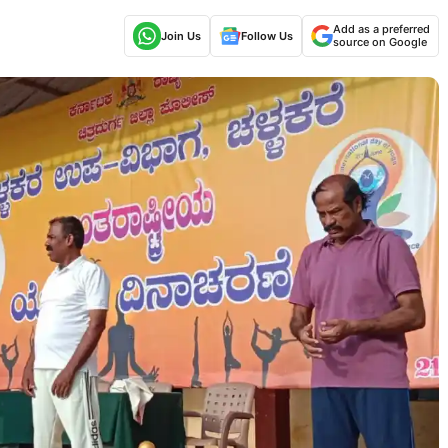
Add as a preferred
Join Us
Follow Us
source on Google