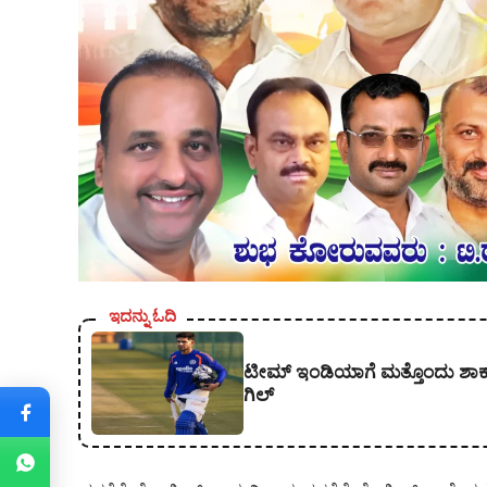
ಇದನ್ನು ಓದಿ
ಟೀಮ್ ಇಂಡಿಯಾಗೆ ಮತ್ತೊಂದು ಶಾ
ಗಿಲ್