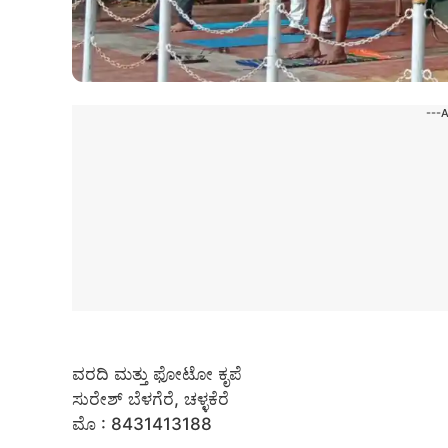
---
ವರದಿ ಮತ್ತು ಫೋಟೋ ಕೃಪೆ
ಸುರೇಶ್ ಬೆಳಗೆರೆ, ಚಳ್ಳಕೆರೆ
ಮೊ : 8431413188