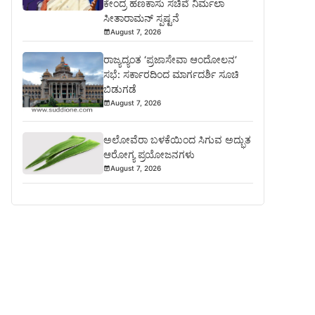
ಕೇಂದ್ರ ಹಣಕಾಸು ಸಚಿವೆ ನಿರ್ಮಲಾ
ಸೀತಾರಾಮನ್ ಸ್ಪಷ್ಟನೆ
August 7, 2026
ರಾಜ್ಯದ್ಯಂತ ‘ಪ್ರಜಾಸೇವಾ ಆಂದೋಲನ’
ಸಭೆ: ಸರ್ಕಾರದಿಂದ ಮಾರ್ಗದರ್ಶಿ ಸೂಚಿ
ಬಿಡುಗಡೆ
August 7, 2026
ಅಲೋವೆರಾ ಬಳಕೆಯಿಂದ ಸಿಗುವ ಅದ್ಭುತ
ಆರೋಗ್ಯ ಪ್ರಯೋಜನಗಳು
August 7, 2026