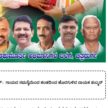
ಕ್ : ಗಾಯದ ಸಮಸ್ಯೆಯಿಂದ ತಂಡದಿಂದ ಹೊರಗುಳಿದ ನಾಯಕ ಶುಬ್ಮನ್