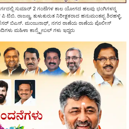
ಾರ್ಗದಲ್ಲಿ ಸುಮಾರ್ 2 ಗಂಟೆಗಳ ಕಾಲ ಯೋಗದ ಹಲವು ಭಂಗಿಗಳನ್ನ
ಿ ಟಿಬಿ. ರಾಜಣ್ಣ, ತುಳುಕುರುತ ನಿರೀಕ್ಷಕರಾದ ಹನುಮಂತಪ್ಪ ಶಿರಹಳ್ಳಿ,
್ರೊಫೆಸರ್ ಬಿಎಸ್. ಮಂಜುನಾಥ್, ನಗರ ಠಾಣೆಯ ಠಾಣೆಯ ಪೊಲೀಸ್
ಬಂದಿಗಳು ಮಹಿಳಾ ಕಾನ್ಸ್ಟೇಬಲ್ ಗಳು ಇದ್ದರು