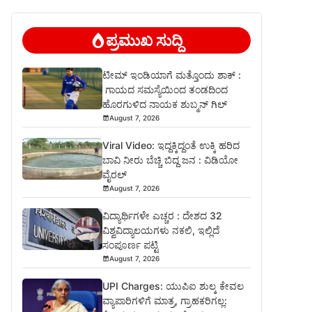
ಪ್ರಮುಖ ಸುದ್ದಿ
ಟೀಮ್ ಇಂಡಿಯಾಗೆ ಮತ್ತೊಂದು ಶಾಕ್ :
ಗಾಯದ ಸಮಸ್ಯೆಯಿಂದ ತಂಡದಿಂದ
ಹೊರಗುಳಿದ ನಾಯಕ ಶುಬ್ಮನ್ ಗಿಲ್
August 7, 2026
Viral Video: ಇದ್ದಕ್ಕಿದ್ದಂತೆ ಉಕ್ಕಿ ಹರಿದ
ಬಾವಿ ನೀರು ಬೆಚ್ಚಿ ಬಿದ್ದ ಜನ : ವಿಡಿಯೋ
ವೈರಲ್
August 7, 2026
ವಿದ್ಯಾರ್ಥಿಗಳೇ ಎಚ್ಚರ : ದೇಶದ 32
ವಿಶ್ವವಿದ್ಯಾಲಯಗಳು ನಕಲಿ, ಇಲ್ಲಿದೆ
ಸಂಪೂರ್ಣ ಪಟ್ಟಿ
August 7, 2026
UPI Charges: ಯುಪಿಐ ಶುಲ್ಕ ಕೇವಲ
ವ್ಯಾಪಾರಿಗಳಿಗೆ ಮಾತ್ರ, ಗ್ರಾಹಕರಿಗಲ್ಲ: