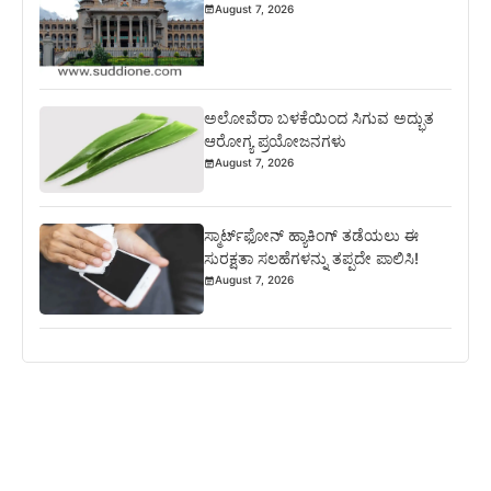
August 7, 2026
ಅಲೋವೆರಾ ಬಳಕೆಯಿಂದ ಸಿಗುವ ಅದ್ಭುತ
ಆರೋಗ್ಯ ಪ್ರಯೋಜನಗಳು
August 7, 2026
ಸ್ಮಾರ್ಟ್‌ಫೋನ್ ಹ್ಯಾಕಿಂಗ್ ತಡೆಯಲು ಈ
ಸುರಕ್ಷತಾ ಸಲಹೆಗಳನ್ನು ತಪ್ಪದೇ ಪಾಲಿಸಿ!
August 7, 2026