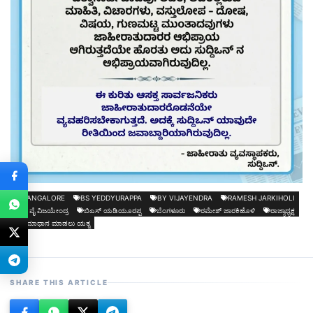
BANGALORE
BS YEDDYURAPPA
BY VIJAYENDRA
RAMESH JARKIHOLI
ಬಿ ವೈ ವಿಜಯೇಂದ್ರ
ಬಿಎಸ್‌ ಯಡಿಯೂರಪ್ಪ
ಬೆಂಗಳೂರು
ರಮೇಶ್ ಜಾರಕಿಹೊಳಿ
ರಾಜ್ಯಾಧ್ಯಕ್ಷ
ಸಮಾಧಾನ ಮಾಡಲು ಯತ್ನ
SHARE THIS ARTICLE