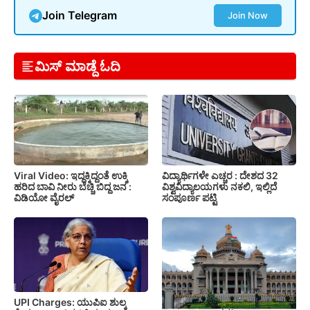
Join Telegram
Join Now
ಮಿಸ್ ಮಾಡ್ದೆ ಓದಿ
Viral Video: ಇದ್ದಕ್ಕಿದ್ದಂತೆ ಉಕ್ಕಿ
ವಿದ್ಯಾರ್ಥಿಗಳೇ ಎಚ್ಚರ : ದೇಶದ 32
ಹರಿದ ಬಾವಿ ನೀರು ಬೆಚ್ಚಿ ಬಿದ್ದ ಜನ :
ವಿಶ್ವವಿದ್ಯಾಲಯಗಳು ನಕಲಿ, ಇಲ್ಲಿದೆ
ವಿಡಿಯೋ ವೈರಲ್
ಸಂಪೂರ್ಣ ಪಟ್ಟಿ
UPI Charges: ಯುಪಿಐ ಶುಲ್ಕ