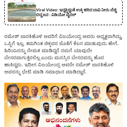
Viral Video: ಇದ್ದಕ್ಕಿದ್ದಂತೆ ಉಕ್ಕಿ ಹರಿದ ಬಾವಿ ನೀರು ಬೆಚ್ಚಿ
ಬಿದ್ದ ಜನ : ವಿಡಿಯೋ ವೈರಲ್
ರಮೇಶ್ ಜಾರಕಿಹೊಳಿ ಅವರಿಗೆ ವಿಜಯೇಂದ್ರ ಅವರು ಅಧ್ಯಕ್ಷರಾಗಿದ್ದು,
ಒಪ್ಪಿಗೆ ಇಲ್ಲ. ತಮಗಿಂತ ಚಿಕ್ಕವರ ಜೊತೆಗೆ ಕೆಲಸ ಮಾಡುವುದು ಹೇಗೆ.
ಹಿರಿಯರನ್ನು ನೇಮಕ ಮಾಡಿದ್ದರೆ ನಮಗೆ ಯಾವುದೇ
ಬೇಸರವಾಗುತ್ತಿರಲಿಲ್ಲ ಎಂದು ಮನಸ್ಸಿನ ಬೇಸರವನ್ನು ಹೊರ
ಹಾಕಿದ್ದರು. ಇದೀಗ ವಿಜಯೇಂದ್ರ ಅವರೇ ರಮೇಶ್ ಜಾರಕಿಹೊಳಿ
ಅವರನ್ನು ಭೇಟಿ ಮಾಡಿ ಸಮಾಧಾನ ಮಾಡಿದ್ದಾರೆ.