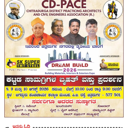
ಇದನ್ನು ಓದಿ