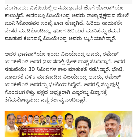
ಬೆಂಗಳೂರು: ಬಿಜೆಪಿಯಲ್ಲಿ ಅಸಮಾಧಾನದ ಹೊಗೆ ಜೋರಾಗಿಯೇ
ಕಾಣುತ್ತಿದೆ. ಅದರಲ್ಲೂ ವಿಜಯೇಂದ್ರ ಅವರು ರಾಜ್ಯಾಧ್ಯಕ್ಷರಾದ ಮೇಲೆ
ಮುನಿಸಿಕೊಂಡವರ ಸಂಖ್ಯೆ ಕೂಡ ಹೆಚ್ಚಾಗಿದೆ. ಹಿರಿಯ ನಾಯಕರೇ
ಬೇಸರ ಮಾಡಿಕೊಂಡಿದ್ದು, ಇದೀಗ ಹಿರಿಯರ ಮುನಿಸನ್ನು ಶಮನ
ಮಾಡುವ ಕೆಲಸದಲ್ಲಿ ವಿಜಯೇಂದ್ರ ಅವರು ಬ್ಯುಸಿಯಾಗಿದ್ದಾರೆ.
ಅದರ ಭಾಗವಾಗಿಯೇ ಇಂದು ವಿಜಯೇಂದ್ರ ಅವರು, ರಮೇಶ್
ಜಾರಕಿಹೊಳಿ ಅವರ ನಿವಾಸದಲ್ಲಿ ಬ್ರೇಕ್ ಫಾಸ್ಟ್ ಸವಿದಿದ್ದಾರೆ. ಅದರ
ನಡುವೆಯೇ 30 ನಿಮಿಷಗಳ ಕಾಲ ಮಾತುಕತೆ ನಡೆಸಿದ್ದಾರೆ. ಭೇಟಿ,
ಮಾತುಕತೆ ಬಳಿಕ ಮಾತನಾಡಿದ ವಿಜಯೇಂದ್ರ ಅವರು, ರಮೇಶ್
ಜಾರಕಿಹೊಳಿ ಅವರನ್ನು ಭೇಟಿಯಾಗಿದ್ದೇನೆ. ಅವರಲ್ಲಿ ಸಣ್ಣ ಪುಟ್ಟ
ಗೊಂದಲಗಳಿತ್ತು. ಪಕ್ಷದ ಅಧ್ಯಕ್ಷರಾಗಿ ಎಲ್ಲರನ್ನು ವಿಶ್ವಾಸಕ್ಕೆ
ತೆಗೆದುಕೊಳ್ಳುವುದು ನನ್ನ ಕರ್ತವ್ಯ ಎಂದಿದ್ದಾರೆ.