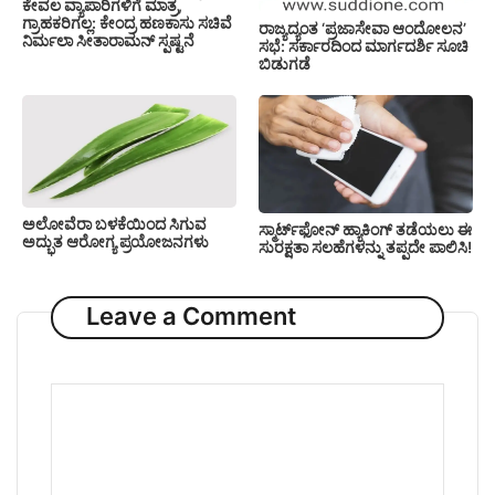
ಕೇವಲ ವ್ಯಾಪಾರಿಗಳಿಗೆ ಮಾತ್ರ,
ಗ್ರಾಹಕರಿಗಲ್ಲ: ಕೇಂದ್ರ ಹಣಕಾಸು ಸಚಿವೆ
ರಾಜ್ಯದ್ಯಂತ ‘ಪ್ರಜಾಸೇವಾ ಆಂದೋಲನ’
ನಿರ್ಮಲಾ ಸೀತಾರಾಮನ್ ಸ್ಪಷ್ಟನೆ
ಸಭೆ: ಸರ್ಕಾರದಿಂದ ಮಾರ್ಗದರ್ಶಿ ಸೂಚಿ
ಬಿಡುಗಡೆ
ಅಲೋವೆರಾ ಬಳಕೆಯಿಂದ ಸಿಗುವ
ಸ್ಮಾರ್ಟ್‌ಫೋನ್ ಹ್ಯಾಕಿಂಗ್ ತಡೆಯಲು ಈ
ಅದ್ಭುತ ಆರೋಗ್ಯ ಪ್ರಯೋಜನಗಳು
ಸುರಕ್ಷತಾ ಸಲಹೆಗಳನ್ನು ತಪ್ಪದೇ ಪಾಲಿಸಿ!
Leave a Comment
Comment