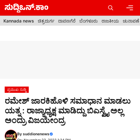
Skip
to
content
Men
Kannada news
ಚಿತ್ರದುರ್ಗ
ದಾವಣಗೆರೆ
ಬೆಂಗಳೂರು
ರಾಜಕೀಯ
ಚುನಾವಣೆ
ಪ್ರಮುಖ ಸುದ್ದಿ
ರಮೇಶ್ ಜಾರಕಿಹೊಳಿ ಸಮಾಧಾನ ಮಾಡಲು
ಯತ್ನ : ರಾಜ್ಯಾಧ್ಯಕ್ಷ ಮಾಡಿದ್ದು ಬಿಎಸ್ವೈ ಅಲ್ಲ
ಅಂದ್ರು ವಿಜಯೇಂದ್ರ
By
suddionenews
On: November 23, 2023 1:34 PM