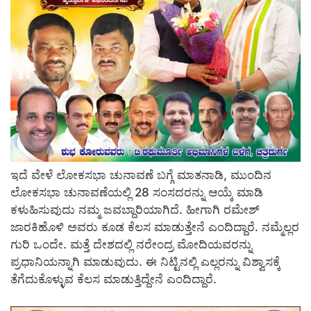
ಇದೆ ವೇಳೆ ಲೋಕಸಭಾ ಚುನಾವಣೆ ಬಗ್ಗೆ ಮಾತನಾಡಿ, ಮುಂದಿನ
ಲೋಕಸಭಾ ಚುನಾವಣೆಯಲ್ಲಿ 28 ಸಂಸದರನ್ನು ಆಯ್ಕೆ ಮಾಡಿ
ಕಳುಹಿಸುವುದು ನಮ್ಮ ಜವಬ್ದಾರಿಯಾಗಿದೆ. ಹೀಗಾಗಿ ರಮೇಶ್
ಜಾರಕಿಹೊಳಿ ಅವರು ಕೂಡ ಕೆಲಸ ಮಾಡುತ್ತೇನೆ ಎಂದಿದ್ದಾರೆ. ನಮ್ಮೆಲ್ಲರ
ಗುರಿ ಒಂದೇ. ಮತ್ತೆ ದೇಶದಲ್ಲಿ ನರೇಂದ್ರ ಮೋದಿಯವರನ್ನು
ಪ್ರಧಾನಿಯನ್ನಾಗಿ ಮಾಡುವುದು. ಈ ನಿಟ್ಟಿನಲ್ಲಿ ಎಲ್ಲರನ್ನು ವಿಶ್ವಾಸಕ್ಕೆ
ತೆಗೆದುಕೊಳ್ಳುವ ಕೆಲಸ ಮಾಡುತ್ತಿದ್ದೇನೆ ಎಂದಿದ್ದಾರೆ.