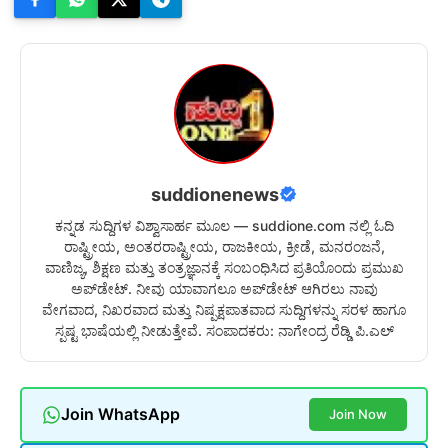
suddionenews
ಕನ್ನಡ ಸುದ್ದಿಗಳ ವಿಶ್ವಾಸಾರ್ಹ ಮೂಲ — suddione.com ನಲ್ಲಿ ಓದಿ
ರಾಷ್ಟ್ರೀಯ, ಅಂತರರಾಷ್ಟ್ರೀಯ, ರಾಜಕೀಯ, ಕ್ರೀಡೆ, ಮನರಂಜನೆ,
ವಾಣಿಜ್ಯ, ಶಿಕ್ಷಣ ಮತ್ತು ತಂತ್ರಜ್ಞಾನಕ್ಕೆ ಸಂಬಂಧಿಸಿದ ಪ್ರತಿಯೊಂದು ಪ್ರಮುಖ
ಅಪ್‌ಡೇಟ್. ನೀವು ಯಾವಾಗಲೂ ಅಪ್‌ಡೇಟ್ ಆಗಿರಲು ನಾವು
ವೇಗವಾದ, ನಿಖರವಾದ ಮತ್ತು ನಿಷ್ಪಕ್ಷಪಾತವಾದ ಸುದ್ದಿಗಳನ್ನು ಸರಳ ಹಾಗೂ
ಸ್ಪಷ್ಟ ಭಾಷೆಯಲ್ಲಿ ನೀಡುತ್ತೇವೆ. ಸಂಪಾದಕರು: ನಾಗೇಂದ್ರ ರೆಡ್ಡಿ ಪಿ.ಎಲ್
Join WhatsApp
Join Now