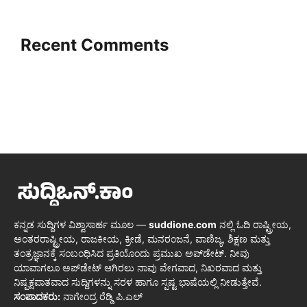
Recent Comments
ಕನ್ನಡ ಸುದ್ದಿಗಳ ವಿಶ್ವಾಸಾರ್ಹ ಮೂಲ —
suddione.com
ನಲ್ಲಿ ಓದಿ ರಾಷ್ಟ್ರೀಯ,
ಅಂತರರಾಷ್ಟ್ರೀಯ, ರಾಜಕೀಯ, ಕ್ರೀಡೆ, ಮನರಂಜನೆ, ವಾಣಿಜ್ಯ, ಶಿಕ್ಷಣ ಮತ್ತು
ತಂತ್ರಜ್ಞಾನಕ್ಕೆ ಸಂಬಂಧಿಸಿದ ಪ್ರತಿಯೊಂದು ಪ್ರಮುಖ ಅಪ್‌ಡೇಟ್. ನೀವು
ಯಾವಾಗಲೂ ಅಪ್‌ಡೇಟ್ ಆಗಿರಲು ನಾವು ವೇಗವಾದ, ನಿಖರವಾದ ಮತ್ತು
ನಿಷ್ಪಕ್ಷಪಾತವಾದ ಸುದ್ದಿಗಳನ್ನು ಸರಳ ಹಾಗೂ ಸ್ಪಷ್ಟ ಭಾಷೆಯಲ್ಲಿ ನೀಡುತ್ತೇವೆ.
ಸಂಪಾದಕರು:
ನಾಗೇಂದ್ರ ರೆಡ್ಡಿ ಪಿ.ಎಲ್