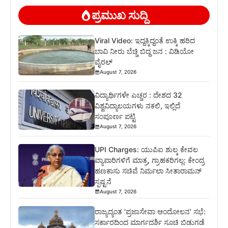
ಪ್ರಮುಖ ಸುದ್ದಿ
Viral Video: ಇದ್ದಕ್ಕಿದ್ದಂತೆ ಉಕ್ಕಿ ಹರಿದ
ಬಾವಿ ನೀರು ಬೆಚ್ಚಿ ಬಿದ್ದ ಜನ : ವಿಡಿಯೋ
ವೈರಲ್
August 7, 2026
ವಿದ್ಯಾರ್ಥಿಗಳೇ ಎಚ್ಚರ : ದೇಶದ 32
ವಿಶ್ವವಿದ್ಯಾಲಯಗಳು ನಕಲಿ, ಇಲ್ಲಿದೆ
ಸಂಪೂರ್ಣ ಪಟ್ಟಿ
August 7, 2026
UPI Charges: ಯುಪಿಐ ಶುಲ್ಕ ಕೇವಲ
ವ್ಯಾಪಾರಿಗಳಿಗೆ ಮಾತ್ರ, ಗ್ರಾಹಕರಿಗಲ್ಲ: ಕೇಂದ್ರ
ಹಣಕಾಸು ಸಚಿವೆ ನಿರ್ಮಲಾ ಸೀತಾರಾಮನ್
ಸ್ಪಷ್ಟನೆ
August 7, 2026
ರಾಜ್ಯದ್ಯಂತ ‘ಪ್ರಜಾಸೇವಾ ಆಂದೋಲನ’ ಸಭೆ:
ಸರ್ಕಾರದಿಂದ ಮಾರ್ಗದರ್ಶಿ ಸೂಚಿ ಬಿಡುಗಡೆ