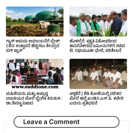
ಗ್ಯಾಸ್ ಆಮದು ಅವಲಂಬನೆಗೆ ಬ್ರೇಕ್;
ಹೊಳಲ್ಕೆರೆ: ಪ್ರಕೃತಿ ವಿಕೋಪದಿಂದ
CBG ಉತ್ಪಾದನೆ ಹೆಚ್ಚಿಸಲು ಕೇಂದ್ರದ
ಹಾನಿಗೊಳಗಾದ ಜಮೀನುಗಳಿಗೆ ಸಚಿವ
ಬಿಗ್ ಪ್ಲಾನ್
ಟಿ. ರಘುಮೂರ್ತಿ ಭೇಟಿ, ಪರಿಶೀಲನೆ
ಚಳ್ಳಕೆರೆ | ಕೆಡಿ ಕೋಟೆಯಲ್ಲಿ ದಲಿತರ
ಮಹಿಳೆಯರು ಮತ್ತು ಅಪ್ರಾಪ್ತ
ಮೇಲೆ ಹಲ್ಲೆ ಖಂಡಿಸಿ ಎಸ್.ಪಿ. ಕಚೇರಿ
ಬಾಲಕಿಯರ ಮೇಲೆ ಲೈಂಗಿಕ ಕಿರುಕುಳ :
ಎದುರು ಪ್ರತಿಭಟನೆ
ಡಾ.ಶಿವಣ್ಣ ವಿಷಾದ
Leave a Comment