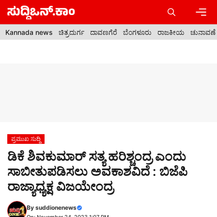
Skip
to
content
Men
Kannada news
ಚಿತ್ರದುರ್ಗ
ದಾವಣಗೆರೆ
ಬೆಂಗಳೂರು
ರಾಜಕೀಯ
ಚುನಾವಣೆ
ಪ್ರಮುಖ ಸುದ್ದಿ
ಡಿಕೆ ಶಿವಕುಮಾರ್ ಸತ್ಯ ಹರಿಶ್ಚಂದ್ರ ಎಂದು
ಸಾಬೀತುಪಡಿಸಲು ಅವಕಾಶವಿದೆ : ಬಿಜೆಪಿ
ರಾಜ್ಯಾಧ್ಯಕ್ಷ ವಿಜಯೇಂದ್ರ
By
suddionenews
On: November 24, 2023 1:07 PM