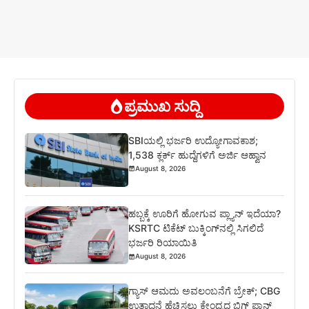
ಪ್ರಮುಖ ಸುದ್ದಿ
SBIಯಲ್ಲಿ ಭರ್ಜರಿ ಉದ್ಯೋಗಾವಕಾಶ;
1,538 ಕ್ಲರ್ಕ್ ಹುದ್ದೆಗಳಿಗೆ ಅರ್ಜಿ ಆಹ್ವಾನ
August 8, 2026
ಹಬ್ಬಕ್ಕೆ ಊರಿಗೆ ಹೋಗುವ ಪ್ಲ್ಯಾನ್ ಇದೆಯಾ?
KSRTC ಟಿಕೆಟ್ ಬುಕ್ಕಿಂಗ್‌ನಲ್ಲಿ ಸಿಗಲಿದೆ
ಭರ್ಜರಿ ರಿಯಾಯಿತಿ
August 8, 2026
ಗ್ಯಾಸ್ ಆಮದು ಅವಲಂಬನೆಗೆ ಬ್ರೇಕ್; CBG
ಉತ್ಪಾದನೆ ಹೆಚ್ಚಿಸಲು ಕೇಂದ್ರದ ಬಿಗ್ ಪ್ಲಾನ್