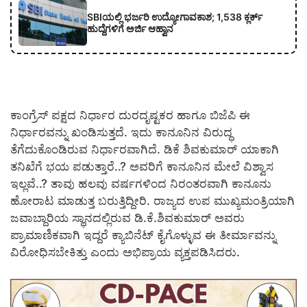
SBIಯಲ್ಲಿ ಭರ್ಜರಿ ಉದ್ಯೋಗಾವಕಾಶ; 1,538 ಕ್ಲರ್ಕ್
ಹುದ್ದೆಗಳಿಗೆ ಅರ್ಜಿ ಆಹ್ವಾನ
ಕಾಂಗ್ರೆಸ್ ಪಕ್ಷದ ನಿರ್ಧಾರ ದುರದೃಷ್ಟಕರ ಹಾಗೂ ಬಿಜೆಪಿ ಈ
ನಿರ್ಧಾರವನ್ನು ಖಂಡಿಸುತ್ತದೆ. ಇದು ಕಾನೂನಿನ ವಿರುದ್ಧ
ತೆಗೆದುಕೊಂಡಿರುವ ನಿರ್ಧಾರವಾಗಿದೆ. ಡಿಕೆ ಶಿವಕುಮಾರ್ ಯಾಕಾಗಿ
ತನಿಖೆಗೆ ಭಯ ಪಡುತ್ತಾರೆ..? ಅವರಿಗೆ ಕಾನೂನಿನ ಮೇಲೆ ವಿಶ್ವಾಸ
ಇಲ್ಲವೆ..? ತಾವು ಹಲವು ವರ್ಷಗಳಿಂದ ನಿರಂತರವಾಗಿ ಕಾನೂನು
ಹೋರಾಟ ಮಾಡುತ್ತ ಬರುತ್ತಿದ್ದೀರಿ. ರಾಜ್ಯದ ಉಪ ಮುಖ್ಯಮಂತ್ರಿಯಾಗಿ
ಜವಾಬ್ದಾರಿಯ ಸ್ಥಾನದಲ್ಲಿರುವ ಡಿ.ಕೆ.ಶಿವಕುಮಾರ್ ಅವರು
ಪ್ರಾಮಾಣಿಕವಾಗಿ ಇದ್ದರೆ ಕ್ಯಾಬಿನೆಟ್ ಕೈಗೊಳ್ಳುವ ಈ ತೀರ್ಮಾವನ್ನು
ವಿರೋಧಿಸಬೇಕಿತ್ತು ಎಂದು ಅಭಿಪ್ರಾಯ ವ್ಯಕ್ತಪಡಿಸಿದರು.