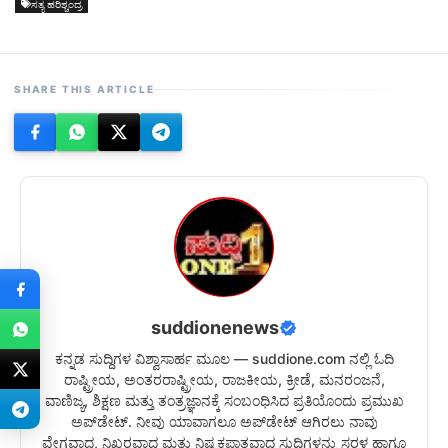
ಸತ್ಯ ಹರಿಶ್ಚಂದ್ರ
SHARE THIS ARTICLE
suddionenews
ಕನ್ನಡ ಸುದ್ದಿಗಳ ವಿಶ್ವಾಸಾರ್ಹ ಮೂಲ — suddione.com ನಲ್ಲಿ ಓದಿ
ರಾಷ್ಟ್ರೀಯ, ಅಂತರರಾಷ್ಟ್ರೀಯ, ರಾಜಕೀಯ, ಕ್ರೀಡೆ, ಮನರಂಜನೆ,
ವಾಣಿಜ್ಯ, ಶಿಕ್ಷಣ ಮತ್ತು ತಂತ್ರಜ್ಞಾನಕ್ಕೆ ಸಂಬಂಧಿಸಿದ ಪ್ರತಿಯೊಂದು ಪ್ರಮುಖ
ಅಪ್‌ಡೇಟ್. ನೀವು ಯಾವಾಗಲೂ ಅಪ್‌ಡೇಟ್ ಆಗಿರಲು ನಾವು
ವೇಗವಾದ, ನಿಖರವಾದ ಮತ್ತು ನಿಷ್ಪಕ್ಷಪಾತವಾದ ಸುದ್ದಿಗಳನ್ನು ಸರಳ ಹಾಗೂ