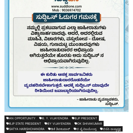
AN OPPORTUNITY
B. Y. VIJAYENDRA
BJP PRESIDENT
BJP STATE PRESIDENT
BY VIJAYENDRA
DK SHIVAKUMAR
SATYA HARISHCHANDRA
ಡಿಕೆ ಶಿವಕುಮಾರ್
ಬಿ ವೈ ವಿಜಯೇಂದ್ರ
ಬಿಜೆಪಿ ರಾಜ್ಯಾಧ್ಯಕ್ಷ