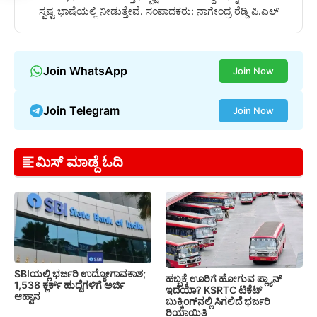
ಸ್ಪಷ್ಟ ಭಾಷೆಯಲ್ಲಿ ನೀಡುತ್ತೇವೆ. ಸಂಪಾದಕರು: ನಾಗೇಂದ್ರ ರೆಡ್ಡಿ ಪಿ.ಎಲ್
Join WhatsApp
Join Now
Join Telegram
Join Now
ಮಿಸ್ ಮಾಡ್ದೆ ಓದಿ
SBIಯಲ್ಲಿ ಭರ್ಜರಿ ಉದ್ಯೋಗಾವಕಾಶ;
ಹಬ್ಬಕ್ಕೆ ಊರಿಗೆ ಹೋಗುವ ಪ್ಲ್ಯಾನ್
1,538 ಕ್ಲರ್ಕ್ ಹುದ್ದೆಗಳಿಗೆ ಅರ್ಜಿ
ಇದೆಯಾ? KSRTC ಟಿಕೆಟ್
ಆಹ್ವಾನ
ಬುಕ್ಕಿಂಗ್‌ನಲ್ಲಿ ಸಿಗಲಿದೆ ಭರ್ಜರಿ
ರಿಯಾಯಿತಿ