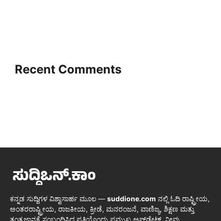
Recent Comments
ಕನ್ನಡ ಸುದ್ದಿಗಳ ವಿಶ್ವಾಸಾರ್ಹ ಮೂಲ —
suddione.com
ನಲ್ಲಿ ಓದಿ ರಾಷ್ಟ್ರೀಯ,
ಅಂತರರಾಷ್ಟ್ರೀಯ, ರಾಜಕೀಯ, ಕ್ರೀಡೆ, ಮನರಂಜನೆ, ವಾಣಿಜ್ಯ, ಶಿಕ್ಷಣ ಮತ್ತು
ತಂತ್ರಜ್ಞಾನಕ್ಕೆ ಸಂಬಂಧಿಸಿದ ಪ್ರತಿಯೊಂದು ಪ್ರಮುಖ ಅಪ್‌ಡೇಟ್. ನೀವು