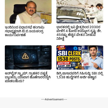
ಭಾರತದಲ್ಲಿ ಇವಿ ಕ್ಷೇತ್ರದಿಂದ 2030ರ
ಇಂದಿನಿಂದ ವಿಧಾನಸಭೆ ಹಂಗಾಮಿ
ವೇಳೆಗೆ 4 ಕೋಟಿ ಉದ್ಯೋಗ ಸೃಷ್ಟಿ: ಶೇ.
ಸಭಾಧ್ಯಕ್ಷರಾಗಿ ಟಿ.ಬಿ.ಜಯಚಂದ್ರ
45ರಷ್ಟು ಹೆಚ್ಚಿನ ವೇತನ ನೀಡುವ
ಕಾರ್ಯನಿರ್ವಹಣೆ
ನಿರೀಕ್ಷೆ
ಆನ್‌ಲೈನ್ ಸ್ಕ್ಯಾಮ್: ಗ್ರಾಹಕರ ನಷ್ಟಕ್ಕೆ
ಡಿಗ್ರಿ ಪಾಸಾದವರಿಗೆ ಸಿಹಿಸುದ್ದಿ; SBI ನಲ್ಲಿ
ಬ್ಯಾಂಕನ್ನು ಯಾವಾಗ ಹೊಣೆಗಾರರನ್ನಾಗಿ
1,538 ಹುದ್ದೆಗಳಿಗೆ ಅರ್ಜಿ ಆಹ್ವಾನ
ಮಾಡಬಹುದು?
---Advertisement---