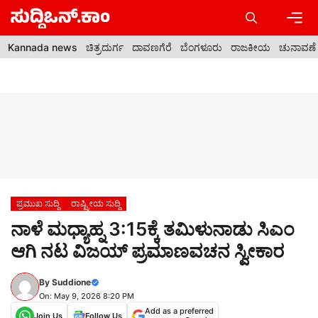
Skip
to
content
Men
Kannada news
ಚಿತ್ರದುರ್ಗ
ದಾವಣಗೆರೆ
ಬೆಂಗಳೂರು
ರಾಜಕೀಯ
ಚುನಾವಣೆ
ಪ್ರಮುಖ ಸುದ್ದಿ
ರಾಷ್ಟ್ರೀಯ ಸುದ್ದಿ
ನಾಳೆ ಮಧ್ಯಾಹ್ನ 3:15ಕ್ಕೆ ತಮಿಳುನಾಡು ಸಿಎಂ
ಆಗಿ ನಟ ವಿಜಯ್ ಪ್ರಮಾಣವಚನ ಸ್ವೀಕಾರ
By
Suddione
On: May 9, 2026 8:20 PM
Add as a preferred
Join Us
Follow Us