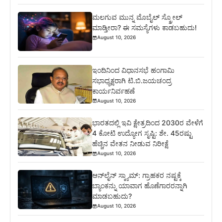
ಮಲಗುವ ಮುನ್ನ ಮೊಬೈಲ್ ಸ್ಕ್ರೋಲ್
ಮಾಡ್ತೀರಾ? ಈ ಸಮಸ್ಯೆಗಳು ಕಾಡಬಹುದು!
August 10, 2026
ಇಂದಿನಿಂದ ವಿಧಾನಸಭೆ ಹಂಗಾಮಿ
ಸಭಾಧ್ಯಕ್ಷರಾಗಿ ಟಿ.ಬಿ.ಜಯಚಂದ್ರ
ಕಾರ್ಯನಿರ್ವಹಣೆ
August 10, 2026
ಭಾರತದಲ್ಲಿ ಇವಿ ಕ್ಷೇತ್ರದಿಂದ 2030ರ ವೇಳೆಗೆ
4 ಕೋಟಿ ಉದ್ಯೋಗ ಸೃಷ್ಟಿ: ಶೇ. 45ರಷ್ಟು
ಹೆಚ್ಚಿನ ವೇತನ ನೀಡುವ ನಿರೀಕ್ಷೆ
August 10, 2026
ಆನ್‌ಲೈನ್ ಸ್ಕ್ಯಾಮ್: ಗ್ರಾಹಕರ ನಷ್ಟಕ್ಕೆ
ಬ್ಯಾಂಕನ್ನು ಯಾವಾಗ ಹೊಣೆಗಾರರನ್ನಾಗಿ
ಮಾಡಬಹುದು?
August 10, 2026