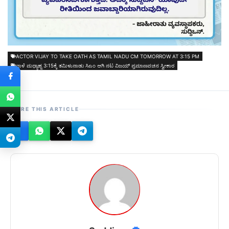
ACTOR VIJAY TO TAKE OATH AS TAMIL NADU CM TOMORROW AT 3:15 PM
ನಾಳೆ ಮಧ್ಯಾಹ್ನ 3:15ಕ್ಕೆ ತಮಿಳುನಾಡು ಸಿಎಂ ಆಗಿ ನಟ ವಿಜಯ್ ಪ್ರಮಾಣವಚನ ಸ್ವೀಕಾರ
SHARE THIS ARTICLE