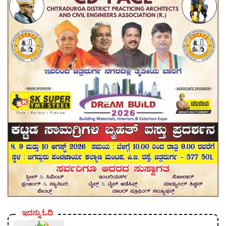
ಇದನ್ನು ಓದಿ