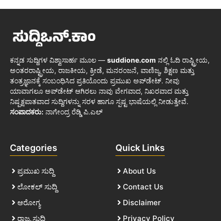
ಕನ್ನಡ ಸುದ್ದಿಗಳ ವಿಶ್ವಾಸಾರ್ಹ ಮೂಲ —
suddione.com
ನಲ್ಲಿ ಓದಿ ರಾಷ್ಟ್ರೀಯ,
ಅಂತರರಾಷ್ಟ್ರೀಯ, ರಾಜಕೀಯ, ಕ್ರೀಡೆ, ಮನರಂಜನೆ, ವಾಣಿಜ್ಯ, ಶಿಕ್ಷಣ ಮತ್ತು
ತಂತ್ರಜ್ಞಾನಕ್ಕೆ ಸಂಬಂಧಿಸಿದ ಪ್ರತಿಯೊಂದು ಪ್ರಮುಖ ಅಪ್‌ಡೇಟ್. ನೀವು
ಯಾವಾಗಲೂ ಅಪ್‌ಡೇಟ್ ಆಗಿರಲು ನಾವು ವೇಗವಾದ, ನಿಖರವಾದ ಮತ್ತು
ನಿಷ್ಪಕ್ಷಪಾತವಾದ ಸುದ್ದಿಗಳನ್ನು ಸರಳ ಹಾಗೂ ಸ್ಪಷ್ಟ ಭಾಷೆಯಲ್ಲಿ ನೀಡುತ್ತೇವೆ.
ಸಂಪಾದಕರು:
ನಾಗೇಂದ್ರ ರೆಡ್ಡಿ ಪಿ.ಎಲ್
Categories
Quick Links
ಪ್ರಮುಖ ಸುದ್ದಿ
About Us
ಲೋಕಲ್ ಸುದ್ದಿ
Contact Us
ಆರೋಗ್ಯ
Disclaimer
ರಾಜ್ಯ ಸುದ್ದಿ
Privacy Policy