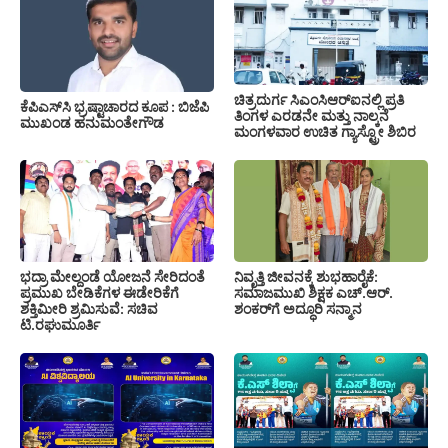
ಚಿತ್ರದುರ್ಗ ಸಿಎಂಸಿಆರ್‍ಐನಲ್ಲಿ ಪ್ರತಿ
ಕೆಪಿಎಸ್‍ಸಿ ಭ್ರಷ್ಟಾಚಾರದ ಕೂಪ : ಬಿಜೆಪಿ
ತಿಂಗಳ ಎರಡನೇ ಮತ್ತು ನಾಲ್ಕನೆ
ಮುಖಂಡ ಹನುಮಂತೇಗೌಡ
ಮಂಗಳವಾರ ಉಚಿತ ಗ್ಯಾಸ್ಟ್ರೋ ಶಿಬಿರ
ಭದ್ರಾ ಮೇಲ್ದಂಡೆ ಯೋಜನೆ ಸೇರಿದಂತೆ
ನಿವೃತ್ತಿ ಜೀವನಕ್ಕೆ ಶುಭಹಾರೈಕೆ:
ಪ್ರಮುಖ ಬೇಡಿಕೆಗಳ ಈಡೇರಿಕೆಗೆ
ಸಮಾಜಮುಖಿ ಶಿಕ್ಷಕ ಎಚ್.ಆರ್.
ಶಕ್ತಿಮೀರಿ ಶ್ರಮಿಸುವೆ: ಸಚಿವ
ಶಂಕರ್‌ಗೆ ಅದ್ಧೂರಿ ಸನ್ಮಾನ
ಟಿ.ರಘುಮೂರ್ತಿ