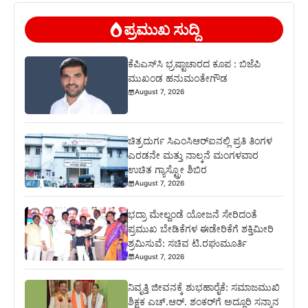
ಪ್ರಮುಖ ಸುದ್ದಿ
ಕೆಪಿಎಸ್‍ಸಿ ಭ್ರಷ್ಟಾಚಾರದ ಕೂಪ : ಬಿಜೆಪಿ
ಮುಖಂಡ ಹನುಮಂತೇಗೌಡ
August 7, 2026
ಚಿತ್ರದುರ್ಗ ಸಿಎಂಸಿಆರ್‍ಐನಲ್ಲಿ ಪ್ರತಿ ತಿಂಗಳ
ಎರಡನೇ ಮತ್ತು ನಾಲ್ಕನೆ ಮಂಗಳವಾರ
ಉಚಿತ ಗ್ಯಾಸ್ಟ್ರೋ ಶಿಬಿರ
August 7, 2026
ಭದ್ರಾ ಮೇಲ್ದಂಡೆ ಯೋಜನೆ ಸೇರಿದಂತೆ
ಪ್ರಮುಖ ಬೇಡಿಕೆಗಳ ಈಡೇರಿಕೆಗೆ ಶಕ್ತಿಮೀರಿ
ಶ್ರಮಿಸುವೆ: ಸಚಿವ ಟಿ.ರಘುಮೂರ್ತಿ
August 7, 2026
ನಿವೃತ್ತಿ ಜೀವನಕ್ಕೆ ಶುಭಹಾರೈಕೆ: ಸಮಾಜಮುಖಿ
ಶಿಕ್ಷಕ ಎಚ್.ಆರ್. ಶಂಕರ್‌ಗೆ ಅದ್ಧೂರಿ ಸನ್ಮಾನ