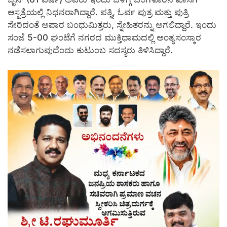
ಆಸ್ಪತ್ರೆಯಲ್ಲಿ ನಿಧನರಾಗಿದ್ದಾರೆ. ಪತ್ನಿ, ಓರ್ವ ಪುತ್ರ ಮತ್ತು ಪುತ್ರಿ
ಸೇರಿದಂತೆ ಅಪಾರ ಬಂಧುಮಿತ್ರರು, ಸ್ನೇಹಿತರನ್ನು ಅಗಲಿದ್ದಾರೆ. ಇಂದು
ಸಂಜೆ 5-00 ಘಂಟೆಗೆ ನಗರದ ಮುಕ್ತಿಧಾಮದಲ್ಲಿ ಅಂತ್ಯಸಂಸ್ಕಾರ
ನಡೆಸಲಾಗುವುದೆಂದು ಕುಟುಂಬ ಸದಸ್ಯರು ತಿಳಿಸಿದ್ದಾರೆ.