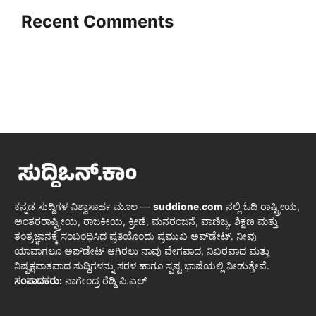
Recent Comments
ಕನ್ನಡ ಸುದ್ದಿಗಳ ವಿಶ್ವಾಸಾರ್ಹ ಮೂಲ —
suddione.com
ನಲ್ಲಿ ಓದಿ ರಾಷ್ಟ್ರೀಯ,
ಅಂತರರಾಷ್ಟ್ರೀಯ, ರಾಜಕೀಯ, ಕ್ರೀಡೆ, ಮನರಂಜನೆ, ವಾಣಿಜ್ಯ, ಶಿಕ್ಷಣ ಮತ್ತು
ತಂತ್ರಜ್ಞಾನಕ್ಕೆ ಸಂಬಂಧಿಸಿದ ಪ್ರತಿಯೊಂದು ಪ್ರಮುಖ ಅಪ್‌ಡೇಟ್. ನೀವು
ಯಾವಾಗಲೂ ಅಪ್‌ಡೇಟ್ ಆಗಿರಲು ನಾವು ವೇಗವಾದ, ನಿಖರವಾದ ಮತ್ತು
ನಿಷ್ಪಕ್ಷಪಾತವಾದ ಸುದ್ದಿಗಳನ್ನು ಸರಳ ಹಾಗೂ ಸ್ಪಷ್ಟ ಭಾಷೆಯಲ್ಲಿ ನೀಡುತ್ತೇವೆ.
ಸಂಪಾದಕರು:
ನಾಗೇಂದ್ರ ರೆಡ್ಡಿ ಪಿ.ಎಲ್