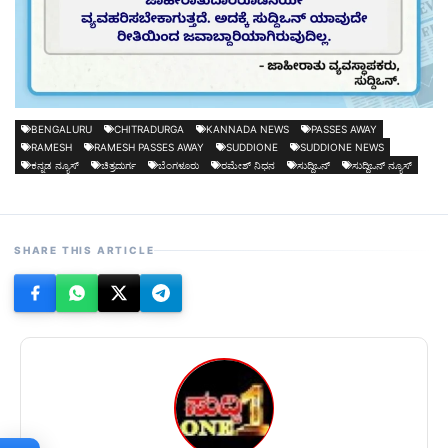
BENGALURU
CHITRADURGA
KANNADA NEWS
PASSES AWAY
RAMESH
RAMESH PASSES AWAY
SUDDIONE
SUDDIONE NEWS
ಕನ್ನಡ ನ್ಯೂಸ್
ಚಿತ್ರದುರ್ಗ
ಬೆಂಗಳೂರು
ರಮೇಶ್ ನಿಧನ
ಸುದ್ದಿಒನ್
ಸುದ್ದಿಒನ್ ನ್ಯೂಸ್
SHARE THIS ARTICLE