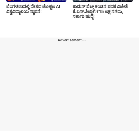
ಬೆಂಗಳೂರಿನಲ್ಲಿ ದೇಶದ ಚೊಚ್ಚಲ AI
ಕಾಮನ್ ವೆಲ್ತ್ ಕಂಚಿನ ಪದಕ ವಿಜೇತೆ
ವಿಶ್ವವಿದ್ಯಾಲಯ ಸ್ಥಾಪನೆ!
ಕೆ.ಎಸ್.ಶಿಲ್ಪಾಗೆ ₹15 ಲಕ್ಷ ನಗದು,
ಸರ್ಕಾರಿ ಹುದ್ದೆ!
---Advertisement---