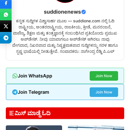
suddionenews
ಕನ್ನಡ ಸುದ್ದಿಗಳ ವಿಶ್ವಾಸಾರ್ಹ ಮೂಲ — suddione.com ನಲ್ಲಿ ಓದಿ
ರಾಷ್ಟ್ರೀಯ, ಅಂತರರಾಷ್ಟ್ರೀಯ, ರಾಜಕೀಯ, ಕ್ರೀಡೆ, ಮನರಂಜನೆ,
ವಾಣಿಜ್ಯ, ಶಿಕ್ಷಣ ಮತ್ತು ತಂತ್ರಜ್ಞಾನಕ್ಕೆ ಸಂಬಂಧಿಸಿದ ಪ್ರತಿಯೊಂದು ಪ್ರಮುಖ
ಅಪ್‌ಡೇಟ್. ನೀವು ಯಾವಾಗಲೂ ಅಪ್‌ಡೇಟ್ ಆಗಿರಲು ನಾವು
ವೇಗವಾದ, ನಿಖರವಾದ ಮತ್ತು ನಿಷ್ಪಕ್ಷಪಾತವಾದ ಸುದ್ದಿಗಳನ್ನು ಸರಳ ಹಾಗೂ
ಸ್ಪಷ್ಟ ಭಾಷೆಯಲ್ಲಿ ನೀಡುತ್ತೇವೆ. ಸಂಪಾದಕರು: ನಾಗೇಂದ್ರ ರೆಡ್ಡಿ ಪಿ.ಎಲ್
Join WhatsApp
Join Now
Join Telegram
Join Now
ಮಿಸ್ ಮಾಡ್ದೆ ಓದಿ