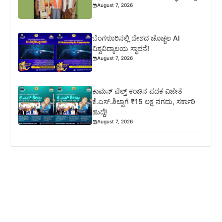
August 7, 2026
ಬೆಂಗಳೂರಿನಲ್ಲಿ ದೇಶದ ಚೊಚ್ಚಲ AI
ವಿಶ್ವವಿದ್ಯಾಲಯ ಸ್ಥಾಪನೆ!
August 7, 2026
ಕಾಮನ್ ವೆಲ್ತ್ ಕಂಚಿನ ಪದಕ ವಿಜೇತೆ
ಕೆ.ಎಸ್.ಶಿಲ್ಪಾಗೆ ₹15 ಲಕ್ಷ ನಗದು, ಸರ್ಕಾರಿ
ಹುದ್ದೆ!
August 7, 2026