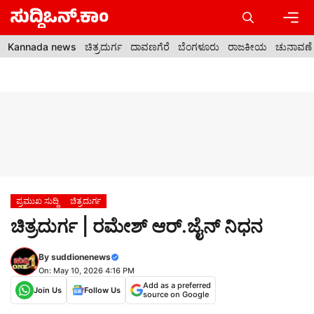
Skip
to
content
Men
Kannada news
ಚಿತ್ರದುರ್ಗ
ದಾವಣಗೆರೆ
ಬೆಂಗಳೂರು
ರಾಜಕೀಯ
ಚುನಾವಣೆ
ಪ್ರಮುಖ ಸುದ್ದಿ
ಚಿತ್ರದುರ್ಗ
ಚಿತ್ರದುರ್ಗ | ರಮೇಶ್ ಆರ್.ಜೈನ್ ನಿಧನ
By
suddionenews
On: May 10, 2026 4:16 PM
Add as a preferred
Join Us
Follow Us
source on Google