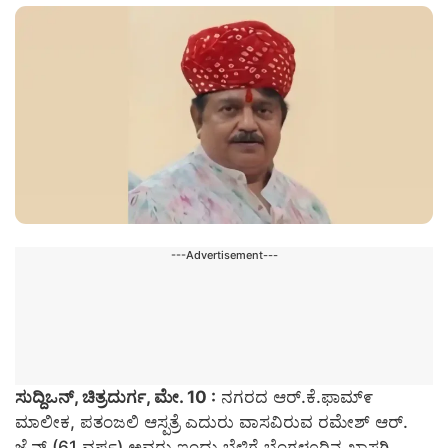
---Advertisement---
ಸುದ್ದಿಒನ್, ಚಿತ್ರದುರ್ಗ, ಮೇ. 10 :
ನಗರದ ಆರ್.ಕೆ.ಫಾಮ್೯
ಮಾಲೀಕ, ಪತಂಜಲಿ ಆಸ್ಪತ್ರೆ ಎದುರು ವಾಸವಿರುವ ರಮೇಶ್ ಆರ್.
ಜೈನ್ (61 ವರ್ಷ) ಅವರು ಇಂದು ಬೆಳಿಗ್ಗೆ ಬೆಂಗಳೂರಿನ ಖಾಸಗಿ