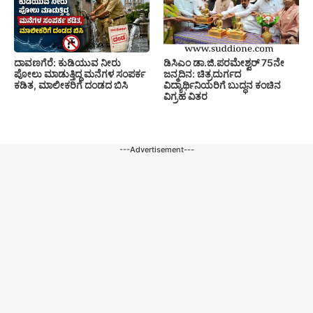
ದಾವಣಗೆರೆ: ಕುಡಿಯುವ ನೀರು
ಡಿಸಿಎಂ ಡಾ.ಜಿ.ಪರಮೇಶ್ವರ್ 75ನೇ
ಪೋಲು ಮಾಡುತ್ತಿದ್ದ ಮನೆಗಳ ಸಂಪರ್ಕ
ಜನ್ಮದಿನ: ಚಿತ್ರದುರ್ಗದ
ಕಡಿತ, ಮಾಲೀಕರಿಗೆ ದಂಡದ ಬಿಸಿ
ವಿದ್ಯಾರ್ಥಿನಿಯರಿಗೆ ಬುದ್ಧನ ಕಂಚಿನ
ವಿಗ್ರಹ ವಿತರ
---Advertisement---