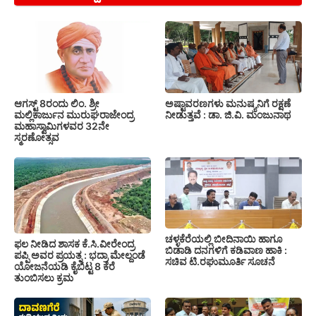
ಆಗಸ್ಟ್ 8ರಂದು ಲಿಂ. ಶ್ರೀ
ಅಷ್ಟಾವರಣಗಳು ಮನುಷ್ಯನಿಗೆ ರಕ್ಷಣೆ
ಮಲ್ಲಿಕಾರ್ಜುನ ಮುರುಘರಾಜೇಂದ್ರ
ನೀಡುತ್ತವೆ : ಡಾ. ಜಿ.ವಿ. ಮಂಜುನಾಥ
ಮಹಾಸ್ವಾಮಿಗಳವರ 32ನೇ
ಸ್ಮರಣೋತ್ಸವ
ಚಳ್ಳಕೆರೆಯಲ್ಲಿ ಬೀದಿನಾಯಿ ಹಾಗೂ
ಫಲ ನೀಡಿದ ಶಾಸಕ ಕೆ.ಸಿ.ವೀರೇಂದ್ರ
ಬಿಡಾಡಿ ದನಗಳಿಗೆ ಕಡಿವಾಣ ಹಾಕಿ :
ಪಪ್ಪಿ ಅವರ ಪ್ರಯತ್ನ : ಭದ್ರಾ ಮೇಲ್ದಂಡೆ
ಸಚಿವ ಟಿ.ರಘುಮೂರ್ತಿ ಸೂಚನೆ
ಯೋಜನೆಯಡಿ ಕೈಬಿಟ್ಟ 8 ಕೆರೆ
ತುಂಬಿಸಲು ಕ್ರಮ