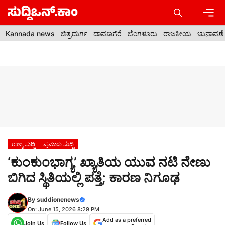
Skip
to
content
Men
Kannada news
ಚಿತ್ರದುರ್ಗ
ದಾವಣಗೆರೆ
ಬೆಂಗಳೂರು
ರಾಜಕೀಯ
ಚುನಾವಣೆ
ರಾಜ್ಯ ಸುದ್ದಿ
ಪ್ರಮುಖ ಸುದ್ದಿ
‘ಕುಂಕುಂಭಾಗ್ಯ’ ಖ್ಯಾತಿಯ ಯುವ ನಟಿ ನೇಣು
ಬಿಗಿದ ಸ್ಥಿತಿಯಲ್ಲಿ ಪತ್ತೆ; ಕಾರಣ ನಿಗೂಢ
By
suddionenews
On: June 15, 2026 8:29 PM
Add as a preferred
Join Us
Follow Us