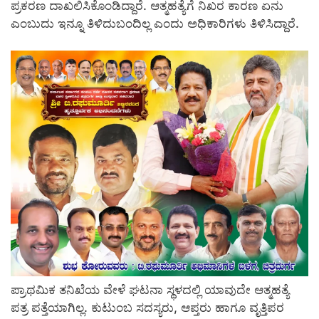
ಪ್ರಕರಣ ದಾಖಲಿಸಿಕೊಂಡಿದ್ದಾರೆ. ಆತ್ಮಹತ್ಯೆಗೆ ನಿಖರ ಕಾರಣ ಏನು
ಎಂಬುದು ಇನ್ನೂ ತಿಳಿದುಬಂದಿಲ್ಲ ಎಂದು ಅಧಿಕಾರಿಗಳು ತಿಳಿಸಿದ್ದಾರೆ.
ಪ್ರಾಥಮಿಕ ತನಿಖೆಯ ವೇಳೆ ಘಟನಾ ಸ್ಥಳದಲ್ಲಿ ಯಾವುದೇ ಆತ್ಮಹತ್ಯೆ
ಪತ್ರ ಪತ್ತೆಯಾಗಿಲ್ಲ. ಕುಟುಂಬ ಸದಸ್ಯರು, ಆಪ್ತರು ಹಾಗೂ ವೃತ್ತಿಪರ