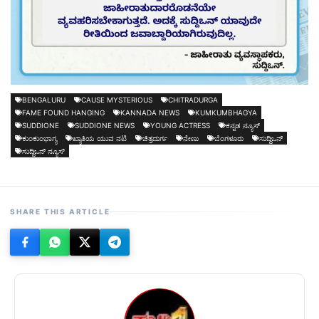
BENGALURU
CAUSE MYSTERIOUS
CHITRADURGA
FAME FOUND HANGING
KANNADA NEWS
KUMKUMBHAGYA
SUDDIONE
SUDDIONE NEWS
YOUNG ACTRESS
ಕನ್ನಡ ನ್ಯೂಸ್
ಕುಂಕುಂಭಾಗ್ಯ
ಖ್ಯಾತಿಯ ಯುವ ನಟಿ
ಚಿತ್ರದುರ್ಗ
ನೇಣು
ಬೆಂಗಳೂರು
ಸುದ್ದಿಒನ್
ಸುದ್ದಿಒನ್ ನ್ಯೂಸ್
SHARE THIS ARTICLE