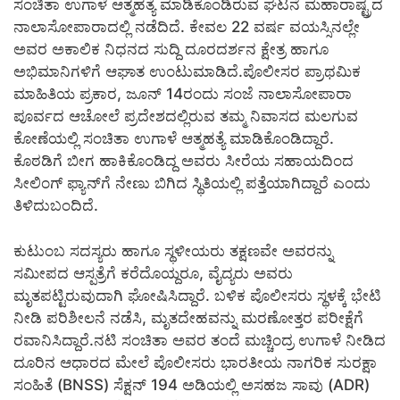
ಸಂಚಿತಾ ಉಗಾಳೆ ಆತ್ಮಹತ್ಯೆ ಮಾಡಿಕೊಂಡಿರುವ ಘಟನೆ ಮಹಾರಾಷ್ಟ್ರದ
ನಾಲಾಸೋಪಾರಾದಲ್ಲಿ ನಡೆದಿದೆ. ಕೇವಲ 22 ವರ್ಷ ವಯಸ್ಸಿನಲ್ಲೇ
ಅವರ ಅಕಾಲಿಕ ನಿಧನದ ಸುದ್ದಿ ದೂರದರ್ಶನ ಕ್ಷೇತ್ರ ಹಾಗೂ
ಅಭಿಮಾನಿಗಳಿಗೆ ಆಘಾತ ಉಂಟುಮಾಡಿದೆ.ಪೊಲೀಸರ ಪ್ರಾಥಮಿಕ
ಮಾಹಿತಿಯ ಪ್ರಕಾರ, ಜೂನ್ 14ರಂದು ಸಂಜೆ ನಾಲಾಸೋಪಾರಾ
ಪೂರ್ವದ ಆಚೋಲೆ ಪ್ರದೇಶದಲ್ಲಿರುವ ತಮ್ಮ ನಿವಾಸದ ಮಲಗುವ
ಕೋಣೆಯಲ್ಲಿ ಸಂಚಿತಾ ಉಗಾಳೆ ಆತ್ಮಹತ್ಯೆ ಮಾಡಿಕೊಂಡಿದ್ದಾರೆ.
ಕೊಠಡಿಗೆ ಬೀಗ ಹಾಕಿಕೊಂಡಿದ್ದ ಅವರು ಸೀರೆಯ ಸಹಾಯದಿಂದ
ಸೀಲಿಂಗ್ ಫ್ಯಾನ್‌ಗೆ ನೇಣು ಬಿಗಿದ ಸ್ಥಿತಿಯಲ್ಲಿ ಪತ್ತೆಯಾಗಿದ್ದಾರೆ ಎಂದು
ತಿಳಿದುಬಂದಿದೆ.
ಕುಟುಂಬ ಸದಸ್ಯರು ಹಾಗೂ ಸ್ಥಳೀಯರು ತಕ್ಷಣವೇ ಅವರನ್ನು
ಸಮೀಪದ ಆಸ್ಪತ್ರೆಗೆ ಕರೆದೊಯ್ದರೂ, ವೈದ್ಯರು ಅವರು
ಮೃತಪಟ್ಟಿರುವುದಾಗಿ ಘೋಷಿಸಿದ್ದಾರೆ. ಬಳಿಕ ಪೊಲೀಸರು ಸ್ಥಳಕ್ಕೆ ಭೇಟಿ
ನೀಡಿ ಪರಿಶೀಲನೆ ನಡೆಸಿ, ಮೃತದೇಹವನ್ನು ಮರಣೋತ್ತರ ಪರೀಕ್ಷೆಗೆ
ರವಾನಿಸಿದ್ದಾರೆ.ನಟಿ ಸಂಚಿತಾ ಅವರ ತಂದೆ ಮಚ್ಚಿಂದ್ರ ಉಗಾಳೆ ನೀಡಿದ
ದೂರಿನ ಆಧಾರದ ಮೇಲೆ ಪೊಲೀಸರು ಭಾರತೀಯ ನಾಗರಿಕ ಸುರಕ್ಷಾ
ಸಂಹಿತೆ (BNSS) ಸೆಕ್ಷನ್ 194 ಅಡಿಯಲ್ಲಿ ಅಸಹಜ ಸಾವು (ADR)