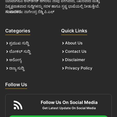
ಯಾವಾಗಲೂ ಅಪ್‌ಡೇಟ್ ಆಗಿರಲು ನಾವು ವೇಗವಾದ, ನಿಖರವಾದ ಮತ್ತು
ನಿಷ್ಪಕ್ಷಪಾತವಾದ ಸುದ್ದಿಗಳನ್ನು ಸರಳ ಹಾಗೂ ಸ್ಪಷ್ಟ ಭಾಷೆಯಲ್ಲಿ ನೀಡುತ್ತೇವೆ.
ಸಂಪಾದಕರು:
ನಾಗೇಂದ್ರ ರೆಡ್ಡಿ ಪಿ.ಎಲ್
Categories
Quick Links
ಪ್ರಮುಖ ಸುದ್ದಿ
About Us
ಲೋಕಲ್ ಸುದ್ದಿ
Contact Us
ಆರೋಗ್ಯ
Disclaimer
ರಾಜ್ಯ ಸುದ್ದಿ
Privacy Policy
Follow Us
Follow Us On Social Media
Get Latest Update On Social Media