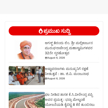
ಪ್ರಮುಖ ಸುದ್ದಿ
ಆಗಸ್ಟ್ 8ರಂದು ಲಿಂ. ಶ್ರೀ ಮಲ್ಲಿಕಾರ್ಜುನ
ಮುರುಘರಾಜೇಂದ್ರ ಮಹಾಸ್ವಾಮಿಗಳವರ
32ನೇ ಸ್ಮರಣೋತ್ಸವ
August 6, 2026
ಅಷ್ಟಾವರಣಗಳು ಮನುಷ್ಯನಿಗೆ ರಕ್ಷಣೆ
ನೀಡುತ್ತವೆ : ಡಾ. ಜಿ.ವಿ. ಮಂಜುನಾಥ
August 6, 2026
ಫಲ ನೀಡಿದ ಶಾಸಕ ಕೆ.ಸಿ.ವೀರೇಂದ್ರ ಪಪ್ಪಿ
ಅವರ ಪ್ರಯತ್ನ : ಭದ್ರಾ ಮೇಲ್ದಂಡೆ
ಯೋಜನೆಯಡಿ ಕೈಬಿಟ್ಟ 8 ಕೆರೆ ತುಂಬಿಸಲು