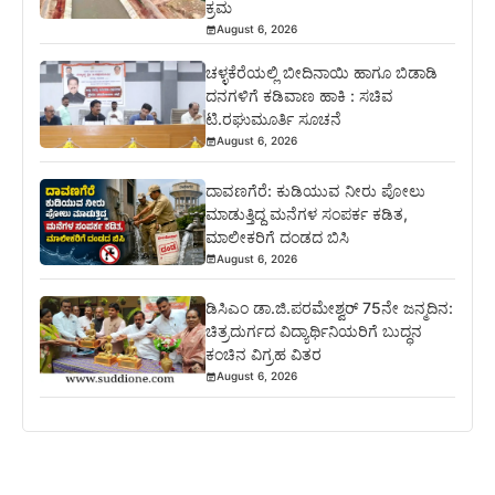
ಕ್ರಮ
August 6, 2026
ಚಳ್ಳಕೆರೆಯಲ್ಲಿ ಬೀದಿನಾಯಿ ಹಾಗೂ ಬಿಡಾಡಿ
ದನಗಳಿಗೆ ಕಡಿವಾಣ ಹಾಕಿ : ಸಚಿವ
ಟಿ.ರಘುಮೂರ್ತಿ ಸೂಚನೆ
August 6, 2026
ದಾವಣಗೆರೆ: ಕುಡಿಯುವ ನೀರು ಪೋಲು
ಮಾಡುತ್ತಿದ್ದ ಮನೆಗಳ ಸಂಪರ್ಕ ಕಡಿತ,
ಮಾಲೀಕರಿಗೆ ದಂಡದ ಬಿಸಿ
August 6, 2026
ಡಿಸಿಎಂ ಡಾ.ಜಿ.ಪರಮೇಶ್ವರ್ 75ನೇ ಜನ್ಮದಿನ:
ಚಿತ್ರದುರ್ಗದ ವಿದ್ಯಾರ್ಥಿನಿಯರಿಗೆ ಬುದ್ಧನ
ಕಂಚಿನ ವಿಗ್ರಹ ವಿತರ
August 6, 2026