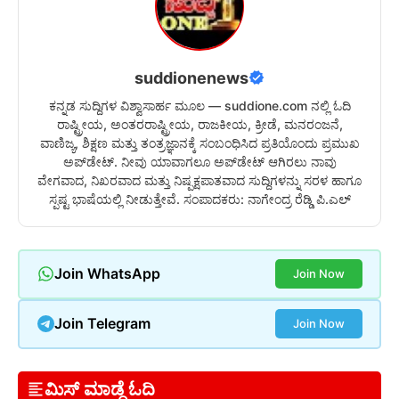
suddionenews
ಕನ್ನಡ ಸುದ್ದಿಗಳ ವಿಶ್ವಾಸಾರ್ಹ ಮೂಲ — suddione.com ನಲ್ಲಿ ಓದಿ
ರಾಷ್ಟ್ರೀಯ, ಅಂತರರಾಷ್ಟ್ರೀಯ, ರಾಜಕೀಯ, ಕ್ರೀಡೆ, ಮನರಂಜನೆ,
ವಾಣಿಜ್ಯ, ಶಿಕ್ಷಣ ಮತ್ತು ತಂತ್ರಜ್ಞಾನಕ್ಕೆ ಸಂಬಂಧಿಸಿದ ಪ್ರತಿಯೊಂದು ಪ್ರಮುಖ
ಅಪ್‌ಡೇಟ್. ನೀವು ಯಾವಾಗಲೂ ಅಪ್‌ಡೇಟ್ ಆಗಿರಲು ನಾವು
ವೇಗವಾದ, ನಿಖರವಾದ ಮತ್ತು ನಿಷ್ಪಕ್ಷಪಾತವಾದ ಸುದ್ದಿಗಳನ್ನು ಸರಳ ಹಾಗೂ
ಸ್ಪಷ್ಟ ಭಾಷೆಯಲ್ಲಿ ನೀಡುತ್ತೇವೆ. ಸಂಪಾದಕರು: ನಾಗೇಂದ್ರ ರೆಡ್ಡಿ ಪಿ.ಎಲ್
Join WhatsApp
Join Now
Join Telegram
Join Now
ಮಿಸ್ ಮಾಡ್ದೆ ಓದಿ