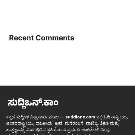
Recent Comments
ಕನ್ನಡ ಸುದ್ದಿಗಳ ವಿಶ್ವಾಸಾರ್ಹ ಮೂಲ —
suddione.com
ನಲ್ಲಿ ಓದಿ ರಾಷ್ಟ್ರೀಯ,
ಅಂತರರಾಷ್ಟ್ರೀಯ, ರಾಜಕೀಯ, ಕ್ರೀಡೆ, ಮನರಂಜನೆ, ವಾಣಿಜ್ಯ, ಶಿಕ್ಷಣ ಮತ್ತು
ತಂತ್ರಜ್ಞಾನಕ್ಕೆ ಸಂಬಂಧಿಸಿದ ಪ್ರತಿಯೊಂದು ಪ್ರಮುಖ ಅಪ್‌ಡೇಟ್. ನೀವು