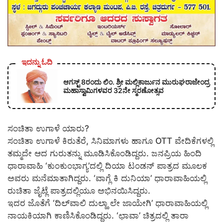
ಇದನ್ನು ಓದಿ
ಆಗಸ್ಟ್ 8ರಂದು ಲಿಂ. ಶ್ರೀ ಮಲ್ಲಿಕಾರ್ಜುನ ಮುರುಘರಾಜೇಂದ್ರ
ಮಹಾಸ್ವಾಮಿಗಳವರ 32ನೇ ಸ್ಮರಣೋತ್ಸವ
ಸಂಚಿತಾ ಉಗಾಳೆ ಯಾರು?
ಸಂಚಿತಾ ಉಗಾಳೆ ಕಿರುತೆರೆ, ಸಿನಿಮಾಗಳು ಹಾಗೂ OTT ವೇದಿಕೆಗಳಲ್ಲಿ
ತಮ್ಮದೇ ಆದ ಗುರುತನ್ನು ಮೂಡಿಸಿಕೊಂಡಿದ್ದರು. ಜನಪ್ರಿಯ ಹಿಂದಿ
ಧಾರಾವಾಹಿ ‘ಕುಂಕುಂಭಾಗ್ಯ’ದಲ್ಲಿ ದಿಯಾ ಟಂಡನ್ ಪಾತ್ರದ ಮೂಲಕ
ಅವರು ಮನೆಮಾತಾಗಿದ್ದರು. ‘ವಾಗ್ಲೆ ಕಿ ದುನಿಯಾ’ ಧಾರಾವಾಹಿಯಲ್ಲಿ
ರುಚಿತಾ ಜೈಟ್ಲೆ ಪಾತ್ರದಲ್ಲಿಯೂ ಅಭಿನಯಿಸಿದ್ದರು.
ಇದರ ಜೊತೆಗೆ ‘ದಿಲ್‌ವಾಲಿ ದುಲ್ಹಾ ಲೇ ಜಾಯೇಗಿ’ ಧಾರಾವಾಹಿಯಲ್ಲಿ
ನಾಯಕಿಯಾಗಿ ಕಾಣಿಸಿಕೊಂಡಿದ್ದರು. ‘ಛಾವಾ’ ಚಿತ್ರದಲ್ಲಿ ತಾರಾ