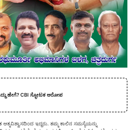
 ಆಗಿದ್ದು ಹೇಗೆ? CBI ಸ್ಫೋಟಕ ಆರೋಪ
ಆತ್ಮವಿಶ್ವಾಸದಿಂದ ಇದ್ದರು. ತಮ್ಮ ಕಾಲಿನ ಸಮಸ್ಯೆಯನ್ನು