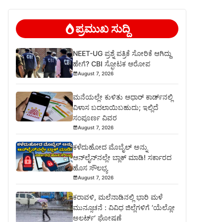
ಪ್ರಮುಖ ಸುದ್ದಿ
NEET-UG ಪ್ರಶ್ನೆ ಪತ್ರಿಕೆ ಸೋರಿಕೆ ಆಗಿದ್ದು
ಹೇಗೆ? CBI ಸ್ಫೋಟಕ ಆರೋಪ
August 7, 2026
ಮನೆಯಲ್ಲೇ ಕುಳಿತು ಆಧಾರ್ ಕಾರ್ಡ್‌ನಲ್ಲಿ
ವಿಳಾಸ ಬದಲಾಯಿಬಹುದು; ಇಲ್ಲಿದೆ
ಸಂಪೂರ್ಣ ವಿವರ
August 7, 2026
ಕಳೆದುಹೋದ ಮೊಬೈಲ್ ಅನ್ನು
ಆನ್‌ಲೈನ್‌ನಲ್ಲೇ ಬ್ಲಾಕ್ ಮಾಡಿ! ಸರ್ಕಾರದ
ಹೊಸ ಸೌಲಭ್ಯ
August 7, 2026
ಕರಾವಳಿ, ಮಲೆನಾಡಿನಲ್ಲಿ ಭಾರಿ ಮಳೆ
ಮುನ್ಸೂಚನೆ : ವಿವಿಧ ಜಿಲ್ಲೆಗಳಿಗೆ ‘ಯೆಲ್ಲೋ
ಅಲರ್ಟ್’ ಘೋಷಣೆ