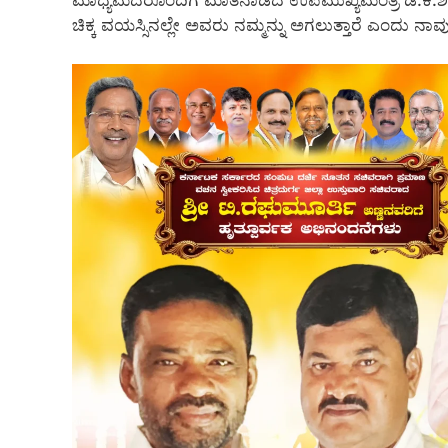
ಮಾಧ್ಯಮದರೊಂದಿಗೆ ಮಾತನಾಡಿದ ಉಪಮುಖ್ಯಮಂತ್ರಿ ಡಿ.ಕೆ.ಶಿವಕ
ಚಿಕ್ಕ ವಯಸ್ಸಿನಲ್ಲೇ ಅವರು ನಮ್ಮನ್ನು ಅಗಲುತ್ತಾರೆ ಎಂದು ನಾವು