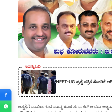
ಇದನ್ನು ಓದಿ
NEET-UG ಪ್ರಶ್ನೆ ಪತ್ರಿಕೆ ಸೋರಿಕೆ
ಆಸ್ಪತ್ರೆಗೆ ದಾಖಲಾಗುವ ಮುನ್ನ ಕೂಡ ಸುಧಾಕರ್ ಅವರು ಅತ್ಯಂತ 