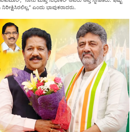
ುಮಾರ್, “ನಾನು ಮತ್ತು ಸುಧಾಕರ್ ಅವರು ಆಪ್ತ ಸ್ನೇಹಿತರು. ಇಷ್ಟು
 ನಿರೀಕ್ಷಿಸಿರಲಿಲ್ಲ,” ಎಂದು ಭಾವುಕರಾದರು.