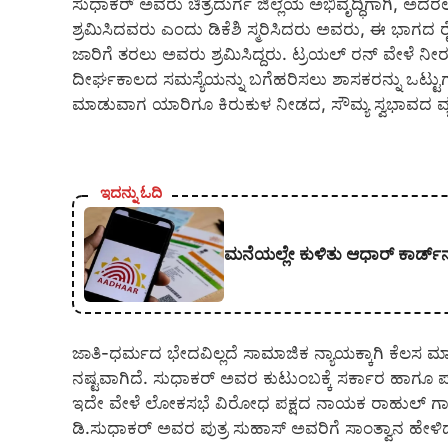
ಸುಧಾಕರ್ ಅವರು ಚಿತ್ರದುರ್ಗ ಜಿಲ್ಲೆಯ ಅಭಿವೃದ್ಧಿಗಾಗಿ, ಅದ
ಶ್ರಮಿಸಿದವರು ಎಂದು ಡಿಕೆಶಿ ಸ್ಮರಿಸಿದರು ಅವರು, ಈ ಭಾಗದ 
ಜಾರಿಗೆ ತರಲು ಅವರು ಶ್ರಮಿಸಿದ್ದರು. ಟ್ರಯಲ್ ರನ್ ವೇಳೆ ನೀರು
ದೀರ್ಘಕಾಲದ ಸಮಸ್ಯೆಯನ್ನು ಬಗೆಹರಿಸಲು ಶಾಸಕರನ್ನು ಒಟ್ಟುಗ
ಮಾಡುವಾಗ ಯಾರಿಗೂ ಕಿರುಕುಳ ನೀಡದ, ಸೌಮ್ಯ ಸ್ವಭಾವದ ವ್ಯಕ
ಇದನ್ನು ಓದಿ
ಮನೆಯಲ್ಲೇ ಕುಳಿತು ಆಧಾರ್ ಕಾರ್ಡ್‌
ಜಾತಿ-ಧರ್ಮದ ಭೇದವಿಲ್ಲದೆ ಸಾಮಾಜಿಕ ನ್ಯಾಯಕ್ಕಾಗಿ ಕೆಲಸ 
ನಷ್ಟವಾಗಿದೆ. ಸುಧಾಕರ್ ಅವರ ಕುಟುಂಬಕ್ಕೆ ಸರ್ಕಾರ ಹಾಗೂ ಪ
ಇದೇ ವೇಳೆ ಲೋಕಸಭೆ ವಿರೋಧ ಪಕ್ಷದ ನಾಯಕ ರಾಹುಲ್ ಗಾಂಧ
ಡಿ.ಸುಧಾಕರ್ ಅವರ ಪುತ್ರ ಸುಹಾಸ್ ಅವರಿಗೆ ಸಾಂತ್ವಾನ ಹೇಳಿ