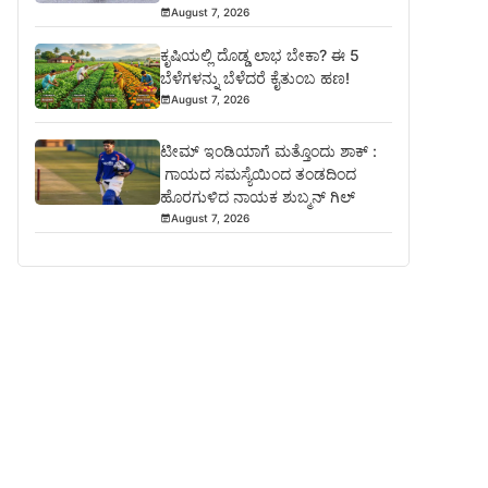
August 7, 2026
ಕೃಷಿಯಲ್ಲಿ ದೊಡ್ಡ ಲಾಭ ಬೇಕಾ? ಈ 5
ಬೆಳೆಗಳನ್ನು ಬೆಳೆದರೆ ಕೈತುಂಬ ಹಣ!
August 7, 2026
ಟೀಮ್ ಇಂಡಿಯಾಗೆ ಮತ್ತೊಂದು ಶಾಕ್ :
ಗಾಯದ ಸಮಸ್ಯೆಯಿಂದ ತಂಡದಿಂದ
ಹೊರಗುಳಿದ ನಾಯಕ ಶುಬ್ಮನ್ ಗಿಲ್
August 7, 2026