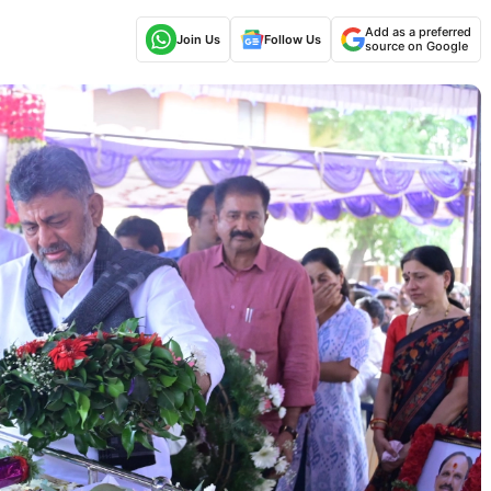
Add as a preferred
Join Us
Follow Us
source on Google