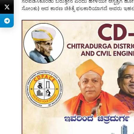
ಸರಿಪಡಿಸಿಕೊಂಡು ಬರುತ್ತೇನೆ ಎಂದು ಹೇಳಿಯೇ ಆಸ್ಪತ್ರೆಗೆ ಹೋಗ
ಸೋಂಕು) ಆದ ಕಾರಣ ಚಿಕಿತ್ಸೆ ಫಲಕಾರಿಯಾಗದೆ ಅವರು ಇಹಲೋಕ 