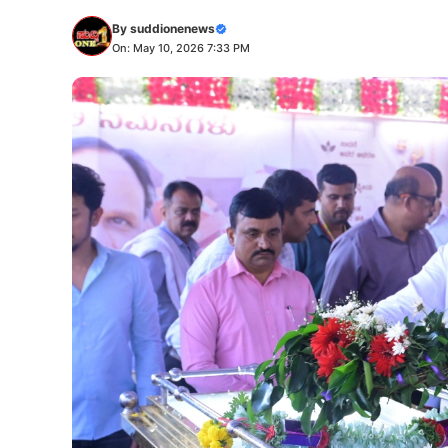
By
suddionenews
On: May 10, 2026 7:33 PM