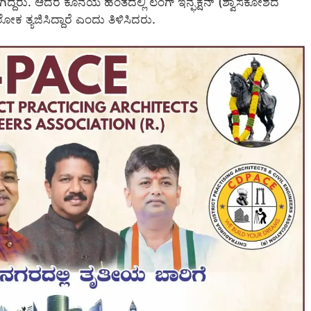
ಿದ್ದರು. ಆದರೆ ಕೊನೆಯ ಹಂತದಲ್ಲಿ ಲಂಗ್ ಇನ್ಫೆಕ್ಷನ್ (ಶ್ವಾಸಕೋಶದ
ತ್ಯಜಿಸಿದ್ದಾರೆ ಎಂದು ತಿಳಿಸಿದರು.