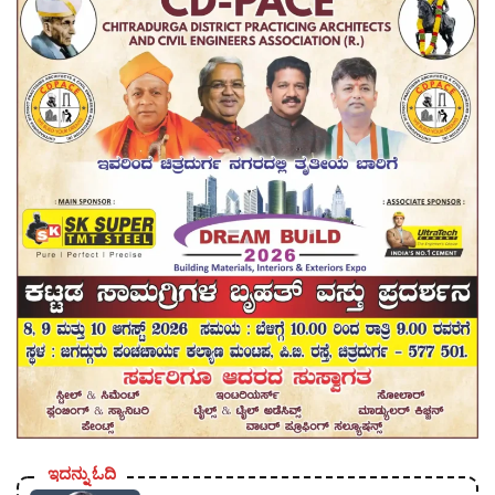
ಇದನ್ನು ಓದಿ