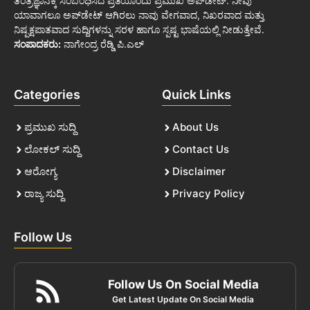
ತಂತ್ರಜ್ಞಾನಕ್ಕೆ ಸಂಬಂಧಿಸಿದ ಪ್ರತಿಯೊಂದು ಪ್ರಮುಖ ಅಪ್‌ಡೇಟ್. ನೀವು
ಯಾವಾಗಲೂ ಅಪ್‌ಡೇಟ್ ಆಗಿರಲು ನಾವು ವೇಗವಾದ, ನಿಖರವಾದ ಮತ್ತು
ನಿಷ್ಪಕ್ಷಪಾತವಾದ ಸುದ್ದಿಗಳನ್ನು ಸರಳ ಹಾಗೂ ಸ್ಪಷ್ಟ ಭಾಷೆಯಲ್ಲಿ ನೀಡುತ್ತೇವೆ.
ಸಂಪಾದಕರು:
ನಾಗೇಂದ್ರ ರೆಡ್ಡಿ ಪಿ.ಎಲ್
Categories
Quick Links
ಪ್ರಮುಖ ಸುದ್ದಿ
About Us
ಲೋಕಲ್ ಸುದ್ದಿ
Contact Us
ಆರೋಗ್ಯ
Disclaimer
ರಾಜ್ಯ ಸುದ್ದಿ
Privacy Policy
Follow Us
Follow Us On Social Media
Get Latest Update On Social Media