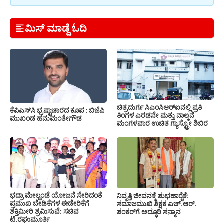
ಮಿಸ್ ಮಾಡ್ದೆ ಓದಿ
ಚಿತ್ರದುರ್ಗ ಸಿಎಂಸಿಆರ್‍ಐನಲ್ಲಿ ಪ್ರತಿ
ಕೆಪಿಎಸ್‍ಸಿ ಭ್ರಷ್ಟಾಚಾರದ ಕೂಪ : ಬಿಜೆಪಿ
ತಿಂಗಳ ಎರಡನೇ ಮತ್ತು ನಾಲ್ಕನೆ
ಮುಖಂಡ ಹನುಮಂತೇಗೌಡ
ಮಂಗಳವಾರ ಉಚಿತ ಗ್ಯಾಸ್ಟ್ರೋ ಶಿಬಿರ
ಭದ್ರಾ ಮೇಲ್ದಂಡೆ ಯೋಜನೆ ಸೇರಿದಂತೆ
ನಿವೃತ್ತಿ ಜೀವನಕ್ಕೆ ಶುಭಹಾರೈಕೆ:
ಪ್ರಮುಖ ಬೇಡಿಕೆಗಳ ಈಡೇರಿಕೆಗೆ
ಸಮಾಜಮುಖಿ ಶಿಕ್ಷಕ ಎಚ್.ಆರ್.
ಶಕ್ತಿಮೀರಿ ಶ್ರಮಿಸುವೆ: ಸಚಿವ
ಶಂಕರ್‌ಗೆ ಅದ್ಧೂರಿ ಸನ್ಮಾನ
ಟಿ.ರಘುಮೂರ್ತಿ