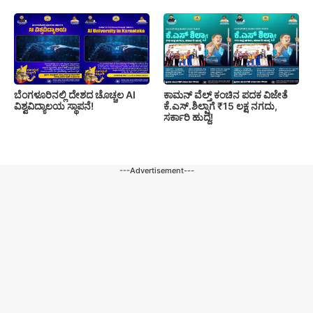
ಬೆಂಗಳೂರಿನಲ್ಲಿ ದೇಶದ ಚೊಚ್ಚಲ AI
ಕಾಮನ್ ವೆಲ್ತ್ ಕಂಚಿನ ಪದಕ ವಿಜೇತೆ
ವಿಶ್ವವಿದ್ಯಾಲಯ ಸ್ಥಾಪನೆ!
ಕೆ.ಎಸ್.ಶಿಲ್ಪಾಗೆ ₹15 ಲಕ್ಷ ನಗದು,
ಸರ್ಕಾರಿ ಹುದ್ದೆ!
---Advertisement---