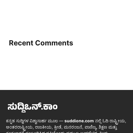
Recent Comments
ಕನ್ನಡ ಸುದ್ದಿಗಳ ವಿಶ್ವಾಸಾರ್ಹ ಮೂಲ —
suddione.com
ನಲ್ಲಿ ಓದಿ ರಾಷ್ಟ್ರೀಯ,
ಅಂತರರಾಷ್ಟ್ರೀಯ, ರಾಜಕೀಯ, ಕ್ರೀಡೆ, ಮನರಂಜನೆ, ವಾಣಿಜ್ಯ, ಶಿಕ್ಷಣ ಮತ್ತು