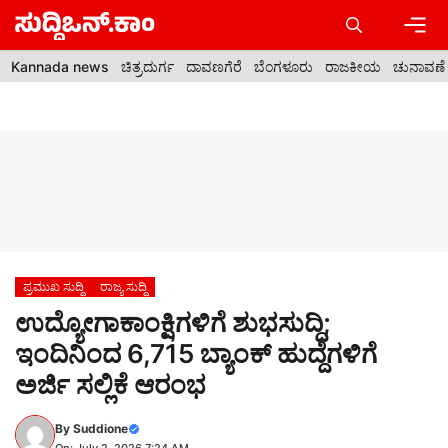
Skip
to
content
Men
Kannada news
ಚಿತ್ರದುರ್ಗ
ದಾವಣಗೆರೆ
ಬೆಂಗಳೂರು
ರಾಜಕೀಯ
ಚುನಾವಣೆ
ಪ್ರಮುಖ ಸುದ್ದಿ
ರಾಜ್ಯ ಸುದ್ದಿ
ಉದ್ಯೋಗಾಕಾಂಕ್ಷಿಗಳಿಗೆ ಶುಭಸುದ್ದಿ;
ಇಂದಿನಿಂದ 6,715 ಬ್ಯಾಂಕ್ ಹುದ್ದೆಗಳಿಗೆ
ಅರ್ಜಿ ಸಲ್ಲಿಕೆ ಆರಂಭ
By
Suddione
On: July 2, 2026 7:24 AM