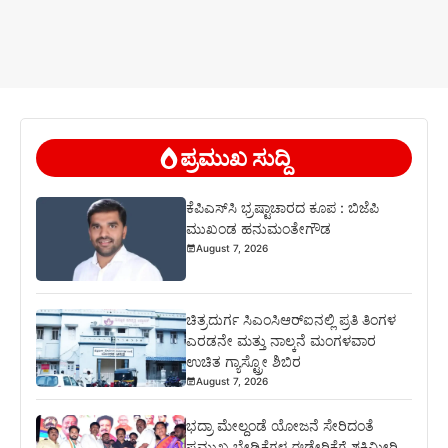
ಪ್ರಮುಖ ಸುದ್ದಿ
ಕೆಪಿಎಸ್‍ಸಿ ಭ್ರಷ್ಟಾಚಾರದ ಕೂಪ : ಬಿಜೆಪಿ
ಮುಖಂಡ ಹನುಮಂತೇಗೌಡ
August 7, 2026
ಚಿತ್ರದುರ್ಗ ಸಿಎಂಸಿಆರ್‍ಐನಲ್ಲಿ ಪ್ರತಿ ತಿಂಗಳ
ಎರಡನೇ ಮತ್ತು ನಾಲ್ಕನೆ ಮಂಗಳವಾರ
ಉಚಿತ ಗ್ಯಾಸ್ಟ್ರೋ ಶಿಬಿರ
August 7, 2026
ಭದ್ರಾ ಮೇಲ್ದಂಡೆ ಯೋಜನೆ ಸೇರಿದಂತೆ
ಪ್ರಮುಖ ಬೇಡಿಕೆಗಳ ಈಡೇರಿಕೆಗೆ ಶಕ್ತಿಮೀರಿ