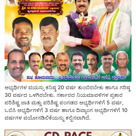
ಅಭ್ಯರ್ಥಿಗಳ ವಯಸ್ಸು ಕನಿಷ್ಠ 20 ವರ್ಷ ತುಂಬಿರಬೇಕು ಹಾಗೂ ಗರಿಷ್ಠ
30 ವರ್ಷದ ಒಳಗಿರಬೇಕು. ಸರ್ಕಾರದ ನಿಯಮಾವಳಿಗಳ ಪ್ರಕಾರ
ಪರಿಶಿಷ್ಟ ಜಾತಿ ಮತ್ತು ಪರಿಶಿಷ್ಟ ಪಂಗಡದ ಅಭ್ಯರ್ಥಿಗಳಿಗೆ 5 ವರ್ಷ,
ಒಬಿಸಿ ಅಭ್ಯರ್ಥಿಗಳಿಗೆ 3 ವರ್ಷ ಹಾಗೂ ದಿವ್ಯಾಂಗ ಅಭ್ಯರ್ಥಿಗಳಿಗೆ 10
ವರ್ಷಗಳ ವಯೋಸಡಿಲಿಕೆಯನ್ನು ಕಲ್ಪಿಸಲಾಗಿದೆ.