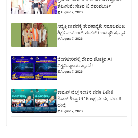
ಶ್ರಮಿಸುವೆ: ಸಚಿವ ಟಿ.ರಘುಮೂರ್ತಿ
August 7, 2026
ನಿವೃತ್ತಿ ಜೀವನಕ್ಕೆ ಶುಭಹಾರೈಕೆ: ಸಮಾಜಮುಖಿ
ಶಿಕ್ಷಕ ಎಚ್.ಆರ್. ಶಂಕರ್‌ಗೆ ಅದ್ಧೂರಿ ಸನ್ಮಾನ
August 7, 2026
ಬೆಂಗಳೂರಿನಲ್ಲಿ ದೇಶದ ಚೊಚ್ಚಲ AI
ವಿಶ್ವವಿದ್ಯಾಲಯ ಸ್ಥಾಪನೆ!
August 7, 2026
ಕಾಮನ್ ವೆಲ್ತ್ ಕಂಚಿನ ಪದಕ ವಿಜೇತೆ
ಕೆ.ಎಸ್.ಶಿಲ್ಪಾಗೆ ₹15 ಲಕ್ಷ ನಗದು, ಸರ್ಕಾರಿ
ಹುದ್ದೆ!
August 7, 2026