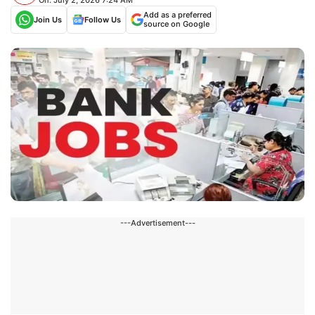
Add as a preferred
Join Us
Follow Us
source on Google
---Advertisement---