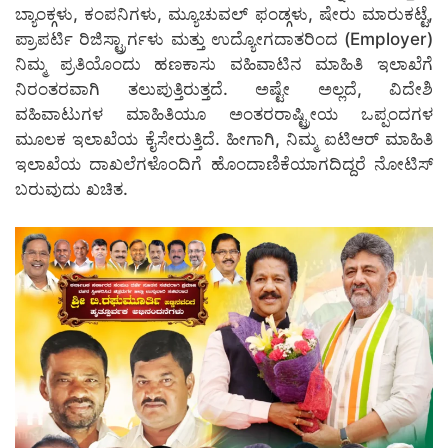
ಬ್ಯಾಂಕ್ಗಳು, ಕಂಪನಿಗಳು, ಮ್ಯೂಚುವಲ್ ಫಂಡ್ಗಳು, ಷೇರು ಮಾರುಕಟ್ಟೆ,
ಪ್ರಾಪರ್ಟಿ ರಿಜಿಸ್ಟ್ರಾರ್ಗಳು ಮತ್ತು ಉದ್ಯೋಗದಾತರಿಂದ (Employer)
ನಿಮ್ಮ ಪ್ರತಿಯೊಂದು ಹಣಕಾಸು ವಹಿವಾಟಿನ ಮಾಹಿತಿ ಇಲಾಖೆಗೆ
ನಿರಂತರವಾಗಿ ತಲುಪುತ್ತಿರುತ್ತದೆ. ಅಷ್ಟೇ ಅಲ್ಲದೆ, ವಿದೇಶಿ
ವಹಿವಾಟುಗಳ ಮಾಹಿತಿಯೂ ಅಂತರರಾಷ್ಟ್ರೀಯ ಒಪ್ಪಂದಗಳ
ಮೂಲಕ ಇಲಾಖೆಯ ಕೈಸೇರುತ್ತಿದೆ. ಹೀಗಾಗಿ, ನಿಮ್ಮ ಐಟಿಆರ್ ಮಾಹಿತಿ
ಇಲಾಖೆಯ ದಾಖಲೆಗಳೊಂದಿಗೆ ಹೊಂದಾಣಿಕೆಯಾಗದಿದ್ದರೆ ನೋಟಿಸ್
ಬರುವುದು ಖಚಿತ.