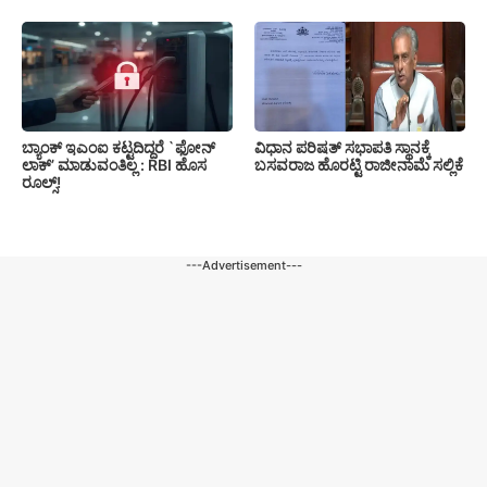
ಬ್ಯಾಂಕ್ ಇಎಂಐ ಕಟ್ಟದಿದ್ದರೆ `ಫೋನ್
ವಿಧಾನ ಪರಿಷತ್‌ ಸಭಾಪತಿ ಸ್ಥಾನಕ್ಕೆ
ಲಾಕ್’ ಮಾಡುವಂತಿಲ್ಲ : RBI ಹೊಸ
ಬಸವರಾಜ ಹೊರಟ್ಟಿ ರಾಜೀನಾಮೆ ಸಲ್ಲಿಕೆ
ರೂಲ್ಸ್!
---Advertisement---