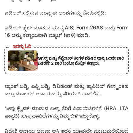
ಐಟಿಆರ್ ಸಲ್ಲಿಸುವ ಮುನ್ನ ಈ ಅಂಶಗಳನ್ನು ನೆನಪಿನಲ್ಲಿಡಿ:
ಐಟಿಆರ್ ಫೈಲ್ ಮಾಡುವ ಮುನ್ನ AIS, Form 26AS ಮತ್ತು Form
16 ಅನ್ನು ಕಡ್ಡಾಯವಾಗಿ ಮ್ಯಾಚ್ (ತಾಳೆ) ಮಾಡಿ.
ಇದನ್ನು ಓದಿ
ಆಗಸ್ಟ್ ಮತ್ತು ಸೆಪ್ಟೆಂಬರ್ ತಿಂಗಳ ಪಡಿತರ ಧಾನ್ಯ ಒಂದೇ ಬಾರಿ
ವಿತರಣೆ: 2 ಬಾರಿ ಬಯೋಮೆಟ್ರಿಕ್ ಕಡ್ಡಾಯ
ಬ್ಯಾಂಕ್ ಬಡ್ಡಿ, ಎಫ್ಡಿ ಬಡ್ಡಿ, ಡಿವಿಡೆಂಡ್ ಮತ್ತು ಕ್ಯಾಪಿಟಲ್ ಗೇನ್ಸ್ನಂತಹ
ಎಲ್ಲಾ ಮೂಲಗಳ ಆದಾಯವನ್ನು ಸರಿಯಾಗಿ ದಾಖಲಿಸಿ.
ನೀವು ಕ್ಲೈಮ್ ಮಾಡುವ ಎಲ್ಲಾ ತೆರಿಗೆ ವಿನಾಯಿತಿಗಳಿಗೆ (HRA, LTA
ಇತ್ಯಾದಿ) ಸೂಕ್ತ ದಾಖಲೆಗಳನ್ನು ನಿಮ್ಮ ಬಳಿ ಇಟ್ಟುಕೊಳ್ಳಿ.
ವಿದೇಶಿ ಆದಾಯ ಅಥವಾ ಆಸ್ತಿ ಇದ್ದರೆ ಯಾವುದೇ ಮುಚ್ಚುಮರೆಯಿಲ್ಲದೆ