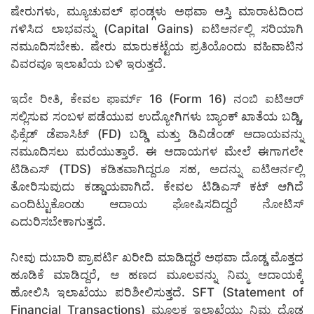
ಷೇರುಗಳು, ಮ್ಯೂಚುವಲ್ ಫಂಡ್ಗಳು ಅಥವಾ ಆಸ್ತಿ ಮಾರಾಟದಿಂದ
ಗಳಿಸಿದ ಲಾಭವನ್ನು (Capital Gains) ಐಟಿಆರ್ನಲ್ಲಿ ಸರಿಯಾಗಿ
ನಮೂದಿಸಬೇಕು. ಷೇರು ಮಾರುಕಟ್ಟೆಯ ಪ್ರತಿಯೊಂದು ವಹಿವಾಟಿನ
ವಿವರವೂ ಇಲಾಖೆಯ ಬಳಿ ಇರುತ್ತದೆ.
ಇದೇ ರೀತಿ, ಕೇವಲ ಫಾರ್ಮ್ 16 (Form 16) ನಂಬಿ ಐಟಿಆರ್
ಸಲ್ಲಿಸುವ ಸಂಬಳ ಪಡೆಯುವ ಉದ್ಯೋಗಿಗಳು ಬ್ಯಾಂಕ್ ಖಾತೆಯ ಬಡ್ಡಿ,
ಫಿಕ್ಸೆಡ್ ಡೆಪಾಸಿಟ್ (FD) ಬಡ್ಡಿ ಮತ್ತು ಡಿವಿಡೆಂಡ್ ಆದಾಯವನ್ನು
ನಮೂದಿಸಲು ಮರೆಯುತ್ತಾರೆ. ಈ ಆದಾಯಗಳ ಮೇಲೆ ಈಗಾಗಲೇ
ಟಿಡಿಎಸ್ (TDS) ಕಡಿತವಾಗಿದ್ದರೂ ಸಹ, ಅದನ್ನು ಐಟಿಆರ್ನಲ್ಲಿ
ತೋರಿಸುವುದು ಕಡ್ಡಾಯವಾಗಿದೆ. ಕೇವಲ ಟಿಡಿಎಸ್ ಕಟ್ ಆಗಿದೆ
ಎಂದಿಟ್ಟುಕೊಂಡು ಆದಾಯ ಘೋಷಿಸದಿದ್ದರೆ ನೋಟಿಸ್
ಎದುರಿಸಬೇಕಾಗುತ್ತದೆ.
ನೀವು ದುಬಾರಿ ಪ್ರಾಪರ್ಟಿ ಖರೀದಿ ಮಾಡಿದ್ದರೆ ಅಥವಾ ದೊಡ್ಡ ಮೊತ್ತದ
ಹೂಡಿಕೆ ಮಾಡಿದ್ದರೆ, ಆ ಹಣದ ಮೂಲವನ್ನು ನಿಮ್ಮ ಆದಾಯಕ್ಕೆ
ಹೋಲಿಸಿ ಇಲಾಖೆಯು ಪರಿಶೀಲಿಸುತ್ತದೆ. SFT (Statement of
Financial Transactions) ಮೂಲಕ ಇಲಾಖೆಯು ನಿಮ್ಮ ದೊಡ್ಡ