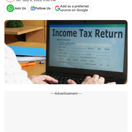
Add as a preferred
Join Us
Follow Us
source on Google
---Advertisement---