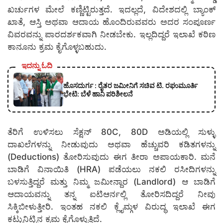
ಖರ್ಚುಗಳ ಮೇಲೆ ಕಣ್ಣಿಟ್ಟಿರುತ್ತದೆ. ಇದಲ್ಲದೆ, ವಿದೇಶದಲ್ಲಿ ಬ್ಯಾಂಕ್
ಖಾತೆ, ಆಸ್ತಿ ಅಥವಾ ಆದಾಯ ಹೊಂದಿರುವವರು ಅದರ ಸಂಪೂರ್ಣ
ವಿವರವನ್ನು ಪಾರದರ್ಶಕವಾಗಿ ನೀಡಬೇಕು. ಇಲ್ಲದಿದ್ದರೆ ಇಲಾಖೆ ಕಠಿಣ
ಕಾನೂನು ಕ್ರಮ ಕೈಗೊಳ್ಳಬಹುದು.
ಇದನ್ನು ಓದಿ
ಹೊಸದುರ್ಗ : ರೈತರ ಜಮೀನಿಗೆ ಸಚಿವ ಟಿ. ರಘುಮೂರ್ತಿ
ಭೇಟಿ: ಬೆಳೆ ಹಾನಿ ಪರಿಶೀಲನೆ
ತೆರಿಗೆ ಉಳಿಸಲು ಸೆಕ್ಷನ್ 80C, 80D ಅಡಿಯಲ್ಲಿ ಸುಳ್ಳು
ದಾಖಲೆಗಳನ್ನು ನೀಡುವುದು ಅಥವಾ ಹೆಚ್ಚುವರಿ ಕಡಿತಗಳನ್ನು
(Deductions) ತೋರಿಸುವುದು ಈಗ ತೀರಾ ಅಪಾಯಕಾರಿ. ಮನೆ
ಬಾಡಿಗೆ ವಿನಾಯಿತಿ (HRA) ಪಡೆಯಲು ನಕಲಿ ರಸೀದಿಗಳನ್ನು
ಬಳಸುತ್ತಿದ್ದರೆ ಮತ್ತು ನಿಮ್ಮ ಜಮೀನ್ದಾರ (Landlord) ಆ ಬಾಡಿಗೆ
ಆದಾಯವನ್ನು ತನ್ನ ಐಟಿಆರ್ನಲ್ಲಿ ತೋರಿಸದಿದ್ದರೆ ನೀವು
ಸಿಕ್ಕಿಬೀಳುತ್ತೀರಿ. ಇಂತಹ ನಕಲಿ ಕ್ಲೈಮ್ಗಳ ವಿರುದ್ಧ ಇಲಾಖೆ ಈಗ
ಕಟ್ಟುನಿಟ್ಟಿನ ಕ್ರಮ ಕೈಗೊಳ್ಳುತ್ತಿದೆ.