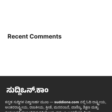
Recent Comments
ಕನ್ನಡ ಸುದ್ದಿಗಳ ವಿಶ್ವಾಸಾರ್ಹ ಮೂಲ —
suddione.com
ನಲ್ಲಿ ಓದಿ ರಾಷ್ಟ್ರೀಯ,
ಅಂತರರಾಷ್ಟ್ರೀಯ, ರಾಜಕೀಯ, ಕ್ರೀಡೆ, ಮನರಂಜನೆ, ವಾಣಿಜ್ಯ, ಶಿಕ್ಷಣ ಮತ್ತು