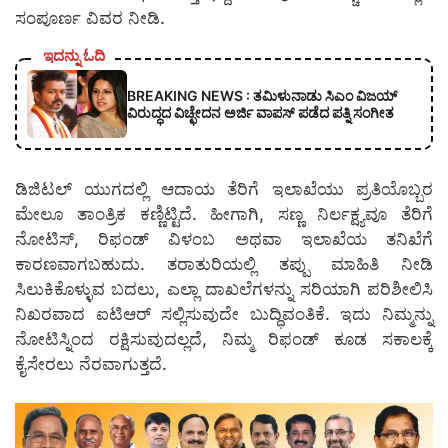
ಸಂಪೂರ್ಣ ವಿವರ ನೀಡಿ.
ಇದನ್ನು ಓದಿ
BREAKING NEWS : ತಮಿಳುನಾಡು ಸಿಎಂ ವಿಜಯ್
ವಿರುದ್ಧದ ವಿಚ್ಛೇದನ ಅರ್ಜಿ ವಾಪಸ್ ಪಡೆದ ಪತ್ನಿ ಸಂಗೀತ
ಡಿಜಿಟಲ್ ಯುಗದಲ್ಲಿ ಆದಾಯ ತೆರಿಗೆ ಇಲಾಖೆಯು ಪ್ರತಿಯೊಬ್ಬರ
ಮೇಲೂ ತಾಂತ್ರಿಕ ಕಣ್ಣಿಟ್ಟಿದೆ. ಹೀಗಾಗಿ, ಸಣ್ಣ ನಿರ್ಲಕ್ಷ್ಯವೂ ತೆರಿಗೆ
ನೋಟಿಸ್, ರಿಫಂಡ್ ವಿಳಂಬ ಅಥವಾ ಇಲಾಖೆಯ ತನಿಖೆಗೆ
ಕಾರಣವಾಗಬಹುದು. ತರಾತುರಿಯಲ್ಲಿ ತಪ್ಪು ಮಾಹಿತಿ ನೀಡಿ
ಸಿಲುಕಿಕೊಳ್ಳುವ ಬದಲು, ಎಲ್ಲಾ ದಾಖಲೆಗಳನ್ನು ಸರಿಯಾಗಿ ಪರಿಶೀಲಿಸಿ
ನಿಖರವಾದ ಐಟಿಆರ್ ಸಲ್ಲಿಸುವುದೇ ಬುದ್ಧಿವಂತಿಕೆ. ಇದು ನಿಮ್ಮನ್ನು
ನೋಟಿಸ್ನಿಂದ ರಕ್ಷಿಸುವುದಲ್ಲದೆ, ನಿಮ್ಮ ರಿಫಂಡ್ ಕೂಡ ಸಕಾಲಕ್ಕೆ
ಕೈಸೇರಲು ನೆರವಾಗುತ್ತದೆ.