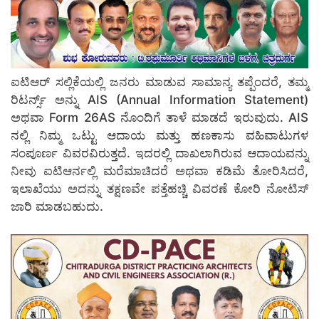
ಐಟಿಆರ್ ಸಲ್ಲಿಕೆಯಲ್ಲಿ ಜನರು ಮಾಡುವ ಸಾಮಾನ್ಯ ತಪ್ಪೆಂದರೆ, ತಮ್ಮ
ರಿಟರ್ನ್ಸ್ ಅನ್ನು AIS (Annual Information Statement)
ಅಥವಾ Form 26AS ನೊಂದಿಗೆ ತಾಳೆ ಮಾಡದೆ ಇರುವುದು. AIS
ನಲ್ಲಿ ನಿಮ್ಮ ಒಟ್ಟು ಆದಾಯ ಮತ್ತು ಹಣಕಾಸು ವಹಿವಾಟುಗಳ
ಸಂಪೂರ್ಣ ವಿವರವಿರುತ್ತದೆ. ಇದರಲ್ಲಿ ದಾಖಲಾಗಿರುವ ಆದಾಯವನ್ನು
ನೀವು ಐಟಿಆರ್ನಲ್ಲಿ ಮರೆಮಾಚಿದರೆ ಅಥವಾ ಕಡಿಮೆ ತೋರಿಸಿದರೆ,
ಇಲಾಖೆಯು ಅದನ್ನು ತಕ್ಷಣವೇ ಪತ್ತೆಹಚ್ಚಿ ವಿವರಣೆ ಕೋರಿ ನೋಟಿಸ್
ಜಾರಿ ಮಾಡಬಹುದು.