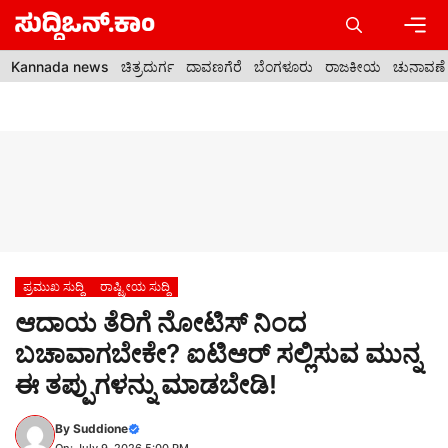
Skip
to
content
Men
Kannada news
ಚಿತ್ರದುರ್ಗ
ದಾವಣಗೆರೆ
ಬೆಂಗಳೂರು
ರಾಜಕೀಯ
ಚುನಾವಣೆ
ಪ್ರಮುಖ ಸುದ್ದಿ
ರಾಷ್ಟ್ರೀಯ ಸುದ್ದಿ
ಆದಾಯ ತೆರಿಗೆ ನೋಟಿಸ್ ನಿಂದ
ಬಚಾವಾಗಬೇಕೇ? ಐಟಿಆರ್ ಸಲ್ಲಿಸುವ ಮುನ್ನ
ಈ ತಪ್ಪುಗಳನ್ನು ಮಾಡಬೇಡಿ!
By
Suddione
On: July 9, 2026 5:00 PM