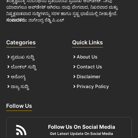
ತಂತ್ರಜ್ಞಾನಕ್ಕೆ ಸಂಬಂಧಿಸಿದ ಪ್ರತಿಯೊಂದು ಪ್ರಮುಖ ಅಪ್‌ಡೇಟ್. ನೀವು
ಯಾವಾಗಲೂ ಅಪ್‌ಡೇಟ್ ಆಗಿರಲು ನಾವು ವೇಗವಾದ, ನಿಖರವಾದ ಮತ್ತು
ನಿಷ್ಪಕ್ಷಪಾತವಾದ ಸುದ್ದಿಗಳನ್ನು ಸರಳ ಹಾಗೂ ಸ್ಪಷ್ಟ ಭಾಷೆಯಲ್ಲಿ ನೀಡುತ್ತೇವೆ.
ಸಂಪಾದಕರು:
ನಾಗೇಂದ್ರ ರೆಡ್ಡಿ ಪಿ.ಎಲ್
Categories
Quick Links
ಪ್ರಮುಖ ಸುದ್ದಿ
About Us
ಲೋಕಲ್ ಸುದ್ದಿ
Contact Us
ಆರೋಗ್ಯ
Disclaimer
ರಾಜ್ಯ ಸುದ್ದಿ
Privacy Policy
Follow Us
Follow Us On Social Media
Get Latest Update On Social Media