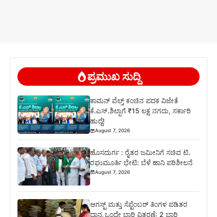
ಪ್ರಮುಖ ಸುದ್ದಿ
ಕಾಮನ್ ವೆಲ್ತ್ ಕಂಚಿನ ಪದಕ ವಿಜೇತೆ
ಕೆ.ಎಸ್.ಶಿಲ್ಪಾಗೆ ₹15 ಲಕ್ಷ ನಗದು, ಸರ್ಕಾರಿ
ಹುದ್ದೆ!
August 7, 2026
ಹೊಸದುರ್ಗ : ರೈತರ ಜಮೀನಿಗೆ ಸಚಿವ ಟಿ.
ರಘುಮೂರ್ತಿ ಭೇಟಿ: ಬೆಳೆ ಹಾನಿ ಪರಿಶೀಲನೆ
August 7, 2026
ಆಗಸ್ಟ್ ಮತ್ತು ಸೆಪ್ಟೆಂಬರ್ ತಿಂಗಳ ಪಡಿತರ
ಧಾನ್ಯ ಒಂದೇ ಬಾರಿ ವಿತರಣೆ: 2 ಬಾರಿ