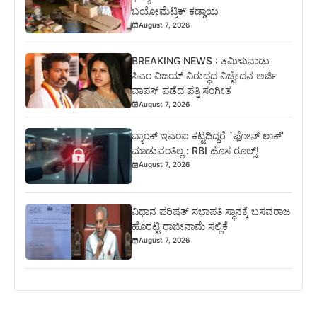
ಬಯೋಮೆಟ್ರಿಕ್ ಕಡ್ಡಾಯ
August 7, 2026
BREAKING NEWS : ತಮಿಳುನಾಡು
ಸಿಎಂ ವಿಜಯ್ ವಿರುದ್ಧದ ವಿಚ್ಛೇದನ ಅರ್ಜಿ
ವಾಪಸ್ ಪಡೆದ ಪತ್ನಿ ಸಂಗೀತ
August 7, 2026
ಬ್ಯಾಂಕ್ ಇಎಂಐ ಕಟ್ಟದಿದ್ದರೆ `ಫೋನ್ ಲಾಕ್’
ಮಾಡುವಂತಿಲ್ಲ : RBI ಹೊಸ ರೂಲ್ಸ್!
August 7, 2026
ವಿಧಾನ ಪರಿಷತ್‌ ಸಭಾಪತಿ ಸ್ಥಾನಕ್ಕೆ ಬಸವರಾಜ
ಹೊರಟ್ಟಿ ರಾಜೀನಾಮೆ ಸಲ್ಲಿಕೆ
August 7, 2026