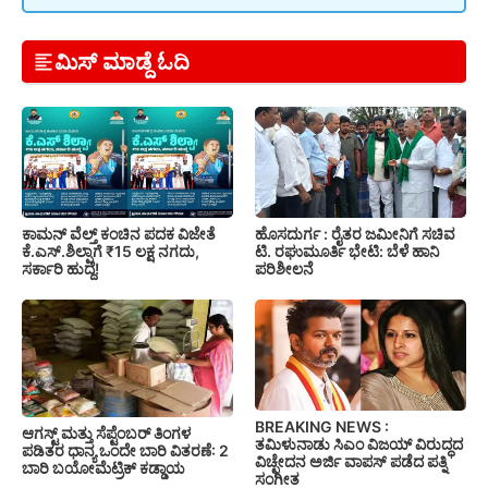
ಮಿಸ್ ಮಾಡ್ದೆ ಓದಿ
ಕಾಮನ್ ವೆಲ್ತ್ ಕಂಚಿನ ಪದಕ ವಿಜೇತೆ
ಹೊಸದುರ್ಗ : ರೈತರ ಜಮೀನಿಗೆ ಸಚಿವ
ಕೆ.ಎಸ್.ಶಿಲ್ಪಾಗೆ ₹15 ಲಕ್ಷ ನಗದು,
ಟಿ. ರಘುಮೂರ್ತಿ ಭೇಟಿ: ಬೆಳೆ ಹಾನಿ
ಸರ್ಕಾರಿ ಹುದ್ದೆ!
ಪರಿಶೀಲನೆ
BREAKING NEWS :
ಆಗಸ್ಟ್ ಮತ್ತು ಸೆಪ್ಟೆಂಬರ್ ತಿಂಗಳ
ತಮಿಳುನಾಡು ಸಿಎಂ ವಿಜಯ್ ವಿರುದ್ಧದ
ಪಡಿತರ ಧಾನ್ಯ ಒಂದೇ ಬಾರಿ ವಿತರಣೆ: 2
ವಿಚ್ಛೇದನ ಅರ್ಜಿ ವಾಪಸ್ ಪಡೆದ ಪತ್ನಿ
ಬಾರಿ ಬಯೋಮೆಟ್ರಿಕ್ ಕಡ್ಡಾಯ
ಸಂಗೀತ