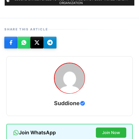
ORGANIZATION
SHARE THIS ARTICLE
Suddione
Join WhatsApp
Join Now