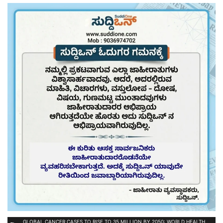
GLOBAL CANCER CASES TO RISE TO 35 MILLION BY 2050: WORLD HEALTH