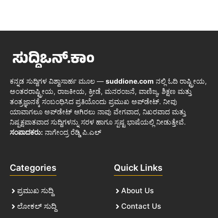
ಕನ್ನಡ ಸುದ್ದಿಗಳ ವಿಶ್ವಾಸಾರ್ಹ ಮೂಲ —
suddione.com
ನಲ್ಲಿ ಓದಿ ರಾಷ್ಟ್ರೀಯ,
ಅಂತರರಾಷ್ಟ್ರೀಯ, ರಾಜಕೀಯ, ಕ್ರೀಡೆ, ಮನರಂಜನೆ, ವಾಣಿಜ್ಯ, ಶಿಕ್ಷಣ ಮತ್ತು
ತಂತ್ರಜ್ಞಾನಕ್ಕೆ ಸಂಬಂಧಿಸಿದ ಪ್ರತಿಯೊಂದು ಪ್ರಮುಖ ಅಪ್‌ಡೇಟ್. ನೀವು
ಯಾವಾಗಲೂ ಅಪ್‌ಡೇಟ್ ಆಗಿರಲು ನಾವು ವೇಗವಾದ, ನಿಖರವಾದ ಮತ್ತು
ನಿಷ್ಪಕ್ಷಪಾತವಾದ ಸುದ್ದಿಗಳನ್ನು ಸರಳ ಹಾಗೂ ಸ್ಪಷ್ಟ ಭಾಷೆಯಲ್ಲಿ ನೀಡುತ್ತೇವೆ.
ಸಂಪಾದಕರು:
ನಾಗೇಂದ್ರ ರೆಡ್ಡಿ ಪಿ.ಎಲ್
Categories
Quick Links
ಪ್ರಮುಖ ಸುದ್ದಿ
About Us
ಲೋಕಲ್ ಸುದ್ದಿ
Contact Us