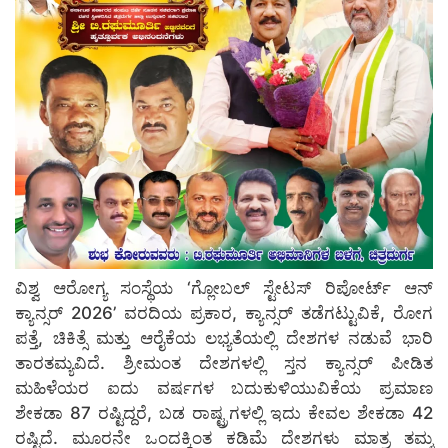
ವಿಶ್ವ ಆರೋಗ್ಯ ಸಂಸ್ಥೆಯ ‘ಗ್ಲೋಬಲ್ ಸ್ಟೇಟಸ್ ರಿಪೋರ್ಟ್ ಆನ್
ಕ್ಯಾನ್ಸರ್ 2026’ ವರದಿಯ ಪ್ರಕಾರ, ಕ್ಯಾನ್ಸರ್ ತಡೆಗಟ್ಟುವಿಕೆ, ರೋಗ
ಪತ್ತೆ, ಚಿಕಿತ್ಸೆ ಮತ್ತು ಆರೈಕೆಯ ಲಭ್ಯತೆಯಲ್ಲಿ ದೇಶಗಳ ನಡುವೆ ಭಾರಿ
ತಾರತಮ್ಯವಿದೆ. ಶ್ರೀಮಂತ ದೇಶಗಳಲ್ಲಿ ಸ್ತನ ಕ್ಯಾನ್ಸರ್ ಪೀಡಿತ
ಮಹಿಳೆಯರ ಐದು ವರ್ಷಗಳ ಬದುಕುಳಿಯುವಿಕೆಯ ಪ್ರಮಾಣ
ಶೇಕಡಾ 87 ರಷ್ಟಿದ್ದರೆ, ಬಡ ರಾಷ್ಟ್ರಗಳಲ್ಲಿ ಇದು ಕೇವಲ ಶೇಕಡಾ 42
ರಷ್ಟಿದೆ. ಮೂರನೇ ಒಂದಕ್ಕಿಂತ ಕಡಿಮೆ ದೇಶಗಳು ಮಾತ್ರ ತಮ್ಮ