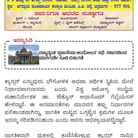
ಇದನ್ನು ಓದಿ
ರಾಜ್ಯದ್ಯಂತ ‘ಪ್ರಜಾಸೇವಾ ಆಂದೋಲನ’ ಸಭೆ: ಸರ್ಕಾರದಿಂದ
ಮಾರ್ಗದರ್ಶಿ ಸೂಚಿ ಬಿಡುಗಡೆ
ಕ್ಯಾನ್ಸರ್ ಎನ್ನುವುದು ಭೌಗೋಳಿಕ ಅಥವಾ ಆರ್ಥಿಕ ಸ್ಥಿತಿಯ ಮೇಲೆ
ನಿರ್ಧಾರವಾಗಬಾರದು ಎಂದು ವಿಶ್ವ ಆರೋಗ್ಯ ಸಂಸ್ಥೆಯ
ಮಹಾನಿರ್ದೇಶಕ ಡಾ. ಟೆಡ್ರೊಸ್ ಅಧಾನೊಮ್ ಗೆಬ್ರೆಯೆಸಸ್
ಹೇಳಿದ್ದಾರೆ. ಈ ಅಸಮಾನತೆಗಳು ಮಾನವನ ತಪ್ಪು ನಿರ್ಧಾರಗಳ
ಫಲಿತಾಂಶವಾಗಿದ್ದು, ಜಾಗತಿಕ ಮಟ್ಟದ ಒಗ್ಗಟ್ಟಿನ ಕ್ರಮಗಳ ಮೂಲಕ
ಇದನ್ನು ಸರಿಪಡಿಸಬಹುದು ಎಂದು ಅವರು ಅಭಿಪ್ರಾಯಪಟ್ಟಿದ್ದಾರೆ.
ಜಾಗತಿಕವಾಗಿ ಮಕ್ಕಳಲ್ಲಿ ಕಾಣಿಸಿಕೊಳ್ಳುವ ಕ್ಯಾನ್ಸರ್ ಸಾವಿನ