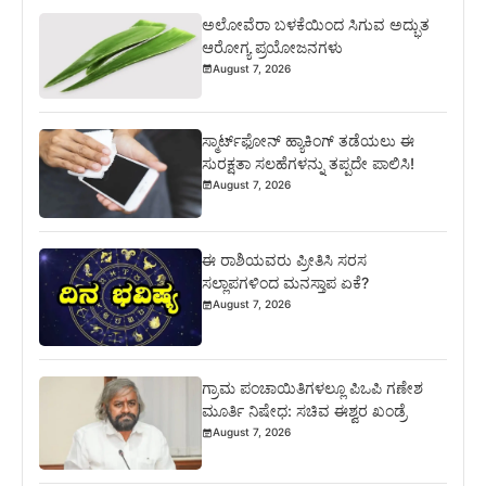
ಅಲೋವೆರಾ ಬಳಕೆಯಿಂದ ಸಿಗುವ ಅದ್ಭುತ
ಆರೋಗ್ಯ ಪ್ರಯೋಜನಗಳು
August 7, 2026
ಸ್ಮಾರ್ಟ್‌ಫೋನ್ ಹ್ಯಾಕಿಂಗ್ ತಡೆಯಲು ಈ
ಸುರಕ್ಷತಾ ಸಲಹೆಗಳನ್ನು ತಪ್ಪದೇ ಪಾಲಿಸಿ!
August 7, 2026
ಈ ರಾಶಿಯವರು ಪ್ರೀತಿಸಿ ಸರಸ
ಸಲ್ಲಾಪಗಳಿಂದ ಮನಸ್ತಾಪ ಏಕೆ?
August 7, 2026
ಗ್ರಾಮ ಪಂಚಾಯಿತಿಗಳಲ್ಲೂ ಪಿಒಪಿ ಗಣೇಶ
ಮೂರ್ತಿ ನಿಷೇಧ: ಸಚಿವ ಈಶ್ವರ ಖಂಡ್ರೆ
August 7, 2026