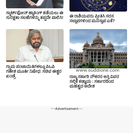
ಸ್ಮಾರ್ಟ್‌ಫೋನ್ ಹ್ಯಾಕಿಂಗ್ ತಡೆಯಲು ಈ
ಈ ರಾಶಿಯವರು ಪ್ರೀತಿಸಿ ಸರಸ
ಸುರಕ್ಷತಾ ಸಲಹೆಗಳನ್ನು ತಪ್ಪದೇ ಪಾಲಿಸಿ!
ಸಲ್ಲಾಪಗಳಿಂದ ಮನಸ್ತಾಪ ಏಕೆ?
ಗ್ರಾಮ ಪಂಚಾಯಿತಿಗಳಲ್ಲೂ ಪಿಒಪಿ
ಗಣೇಶ ಮೂರ್ತಿ ನಿಷೇಧ: ಸಚಿವ ಈಶ್ವರ
ಖಂಡ್ರೆ
ರಾಜ್ಯ ಸರ್ಕಾರಿ ನೌಕರರ ಆಸ್ತಿ ವಿವರ
ಸಲ್ಲಿಕೆ ಕಡ್ಡಾಯ : ಸರ್ಕಾರದಿಂದ
ಮಹತ್ವದ ಆದೇಶ
---Advertisement---