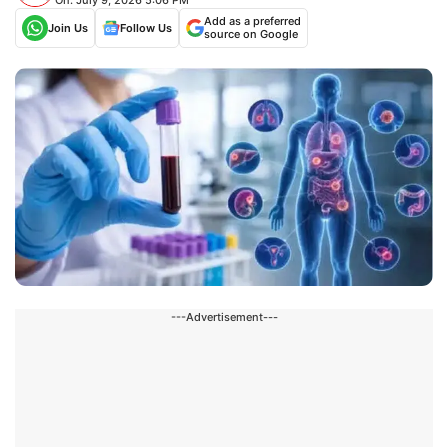
Add as a preferred
Join Us
Follow Us
source on Google
---Advertisement---