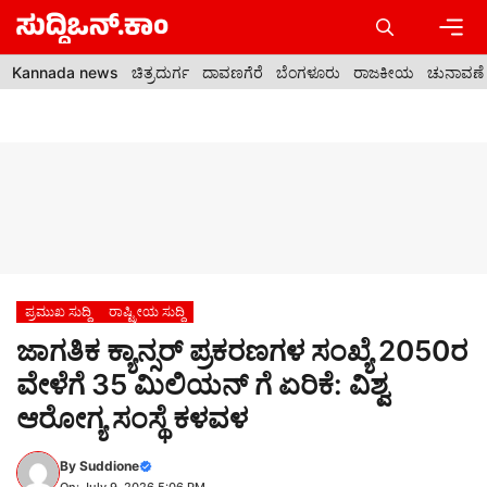
Skip
to
content
Men
Kannada news
ಚಿತ್ರದುರ್ಗ
ದಾವಣಗೆರೆ
ಬೆಂಗಳೂರು
ರಾಜಕೀಯ
ಚುನಾವಣೆ
ಪ್ರಮುಖ ಸುದ್ದಿ
ರಾಷ್ಟ್ರೀಯ ಸುದ್ದಿ
ಜಾಗತಿಕ ಕ್ಯಾನ್ಸರ್ ಪ್ರಕರಣಗಳ ಸಂಖ್ಯೆ 2050ರ
ವೇಳೆಗೆ 35 ಮಿಲಿಯನ್‌ ಗೆ ಏರಿಕೆ: ವಿಶ್ವ
ಆರೋಗ್ಯ ಸಂಸ್ಥೆ ಕಳವಳ
By
Suddione
On: July 9, 2026 5:06 PM