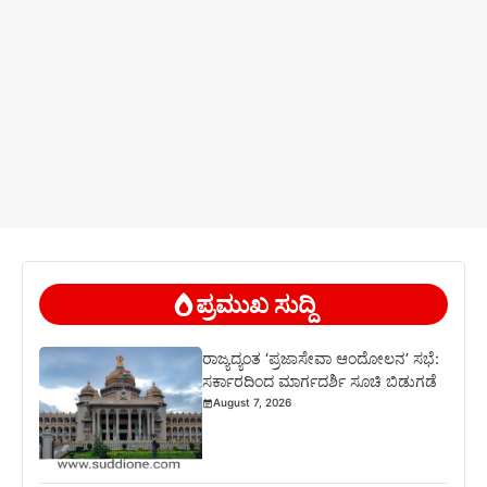
ಪ್ರಮುಖ ಸುದ್ದಿ
ರಾಜ್ಯದ್ಯಂತ ‘ಪ್ರಜಾಸೇವಾ ಆಂದೋಲನ’ ಸಭೆ:
ಸರ್ಕಾರದಿಂದ ಮಾರ್ಗದರ್ಶಿ ಸೂಚಿ ಬಿಡುಗಡೆ
August 7, 2026