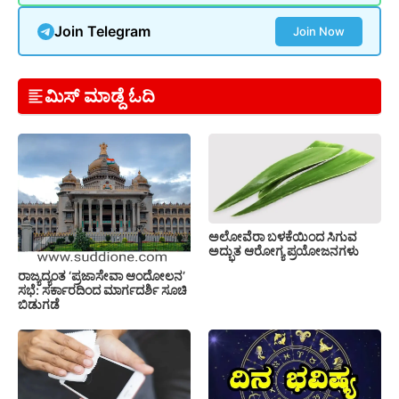
Join Telegram
Join Now
ಮಿಸ್ ಮಾಡ್ದೆ ಓದಿ
ಅಲೋವೆರಾ ಬಳಕೆಯಿಂದ ಸಿಗುವ
ಅದ್ಭುತ ಆರೋಗ್ಯ ಪ್ರಯೋಜನಗಳು
ರಾಜ್ಯದ್ಯಂತ ‘ಪ್ರಜಾಸೇವಾ ಆಂದೋಲನ’
ಸಭೆ: ಸರ್ಕಾರದಿಂದ ಮಾರ್ಗದರ್ಶಿ ಸೂಚಿ
ಬಿಡುಗಡೆ