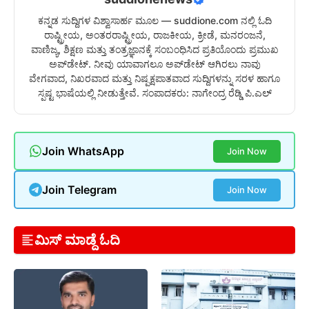
ಕನ್ನಡ ಸುದ್ದಿಗಳ ವಿಶ್ವಾಸಾರ್ಹ ಮೂಲ — suddione.com ನಲ್ಲಿ ಓದಿ
ರಾಷ್ಟ್ರೀಯ, ಅಂತರರಾಷ್ಟ್ರೀಯ, ರಾಜಕೀಯ, ಕ್ರೀಡೆ, ಮನರಂಜನೆ,
ವಾಣಿಜ್ಯ, ಶಿಕ್ಷಣ ಮತ್ತು ತಂತ್ರಜ್ಞಾನಕ್ಕೆ ಸಂಬಂಧಿಸಿದ ಪ್ರತಿಯೊಂದು ಪ್ರಮುಖ
ಅಪ್‌ಡೇಟ್. ನೀವು ಯಾವಾಗಲೂ ಅಪ್‌ಡೇಟ್ ಆಗಿರಲು ನಾವು
ವೇಗವಾದ, ನಿಖರವಾದ ಮತ್ತು ನಿಷ್ಪಕ್ಷಪಾತವಾದ ಸುದ್ದಿಗಳನ್ನು ಸರಳ ಹಾಗೂ
ಸ್ಪಷ್ಟ ಭಾಷೆಯಲ್ಲಿ ನೀಡುತ್ತೇವೆ. ಸಂಪಾದಕರು: ನಾಗೇಂದ್ರ ರೆಡ್ಡಿ ಪಿ.ಎಲ್
Join WhatsApp
Join Now
Join Telegram
Join Now
ಮಿಸ್ ಮಾಡ್ದೆ ಓದಿ