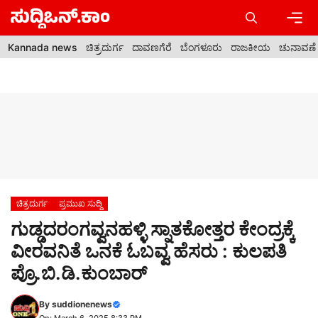
Skip
to
content
Men
Kannada news
ಚಿತ್ರದುರ್ಗ
ದಾವಣಗೆರೆ
ಬೆಂಗಳೂರು
ರಾಜಕೀಯ
ಚುನಾವಣೆ
ಚಿತ್ರದುರ್ಗ
ಪ್ರಮುಖ ಸುದ್ದಿ
ಗುಡ್ಡದರಂಗವ್ವನಹಳ್ಳಿ ಸ್ನಾತಕೋತ್ತರ ಕೇಂದ್ರಕ್ಕೆ
ವೀರವನಿತೆ ಒನಕೆ ಓಬವ್ವ ಹೆಸರು : ಕುಲಪತಿ
ಪ್ರೊ.ಬಿ.ಡಿ.ಕುಂಬಾರ್
By
suddionenews
On: March 6, 2025 8:33 PM