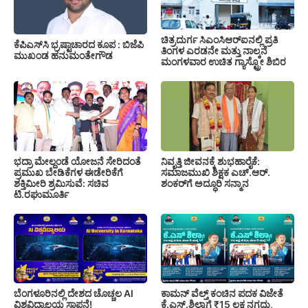
ಚಿತ್ರದುರ್ಗ ಸಿಎಂಸಿಆರ್‍ಐನಲ್ಲಿ ಪ್ರತಿ
ಕೆಪಿಎಸ್‍ಸಿ ಭ್ರಷ್ಟಾಚಾರದ ಕೂಪ : ಬಿಜೆಪಿ
ತಿಂಗಳ ಎರಡನೇ ಮತ್ತು ನಾಲ್ಕನೆ
ಮುಖಂಡ ಹನುಮಂತೇಗೌಡ
ಮಂಗಳವಾರ ಉಚಿತ ಗ್ಯಾಸ್ಟ್ರೋ ಶಿಬಿರ
ಭದ್ರಾ ಮೇಲ್ದಂಡೆ ಯೋಜನೆ ಸೇರಿದಂತೆ
ನಿವೃತ್ತಿ ಜೀವನಕ್ಕೆ ಶುಭಹಾರೈಕೆ:
ಪ್ರಮುಖ ಬೇಡಿಕೆಗಳ ಈಡೇರಿಕೆಗೆ
ಸಮಾಜಮುಖಿ ಶಿಕ್ಷಕ ಎಚ್.ಆರ್.
ಶಕ್ತಿಮೀರಿ ಶ್ರಮಿಸುವೆ: ಸಚಿವ
ಶಂಕರ್‌ಗೆ ಅದ್ಧೂರಿ ಸನ್ಮಾನ
ಟಿ.ರಘುಮೂರ್ತಿ
ಬೆಂಗಳೂರಿನಲ್ಲಿ ದೇಶದ ಚೊಚ್ಚಲ AI
ಕಾಮನ್ ವೆಲ್ತ್ ಕಂಚಿನ ಪದಕ ವಿಜೇತೆ
ವಿಶ್ವವಿದ್ಯಾಲಯ ಸ್ಥಾಪನೆ!
ಕೆ.ಎಸ್.ಶಿಲ್ಪಾಗೆ ₹15 ಲಕ್ಷ ನಗದು,