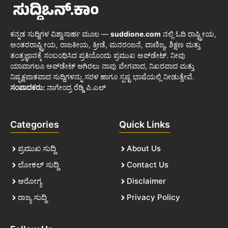
ಕನ್ನಡ ಸುದ್ದಿಗಳ ವಿಶ್ವಾಸಾರ್ಹ ಮೂಲ —
suddione.com
ನಲ್ಲಿ ಓದಿ ರಾಷ್ಟ್ರೀಯ,
ಅಂತರರಾಷ್ಟ್ರೀಯ, ರಾಜಕೀಯ, ಕ್ರೀಡೆ, ಮನರಂಜನೆ, ವಾಣಿಜ್ಯ, ಶಿಕ್ಷಣ ಮತ್ತು
ತಂತ್ರಜ್ಞಾನಕ್ಕೆ ಸಂಬಂಧಿಸಿದ ಪ್ರತಿಯೊಂದು ಪ್ರಮುಖ ಅಪ್‌ಡೇಟ್. ನೀವು
ಯಾವಾಗಲೂ ಅಪ್‌ಡೇಟ್ ಆಗಿರಲು ನಾವು ವೇಗವಾದ, ನಿಖರವಾದ ಮತ್ತು
ನಿಷ್ಪಕ್ಷಪಾತವಾದ ಸುದ್ದಿಗಳನ್ನು ಸರಳ ಹಾಗೂ ಸ್ಪಷ್ಟ ಭಾಷೆಯಲ್ಲಿ ನೀಡುತ್ತೇವೆ.
ಸಂಪಾದಕರು:
ನಾಗೇಂದ್ರ ರೆಡ್ಡಿ ಪಿ.ಎಲ್
Categories
Quick Links
ಪ್ರಮುಖ ಸುದ್ದಿ
About Us
ಲೋಕಲ್ ಸುದ್ದಿ
Contact Us
ಆರೋಗ್ಯ
Disclaimer
ರಾಜ್ಯ ಸುದ್ದಿ
Privacy Policy