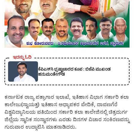
ಇದನ್ನು ಓದಿ
ಕೆಪಿಎಸ್‍ಸಿ ಭ್ರಷ್ಟಾಚಾರದ ಕೂಪ : ಬಿಜೆಪಿ ಮುಖಂಡ
ಹನುಮಂತೇಗೌಡ
ಕರ್ನಾಟಕ ರಾಜ್ಯ ಪತ್ರಾಗಾರ ಇಲಾಖೆ, ಇತಿಹಾಸ ವಿಭಾಗ ಸರ್ಕಾರಿ ಕಲಾ
ಕಾಲೇಜು(ಸ್ವಾಯತ್ತ) ಇತಿಹಾಸ ಅಧ್ಯಾಪಕರ ವೇದಿಕೆ, ದಾವಣಗೆರೆ
ವಿಶ್ವವಿದ್ಯಾನಿಲಯ ವತಿಯಿಂದ ಸರ್ಕಾರಿ ಕಲಾ ಕಾಲೇಜಿನಲ್ಲಿ ಚಿತ್ರದುರ್ಗ
ಜಿಲ್ಲೆಯ ಸ್ಥಾನಿಕ ಸಂಸ್ಥಾನಗಳು ಎರಡು ದಿನಗಳ ವಿಚಾರ ಸಂಕಿರಣವನ್ನು
ಗುರುವಾರ ಉದ್ಗಾಟಿಸಿ ಮಾತನಾಡಿದರು.