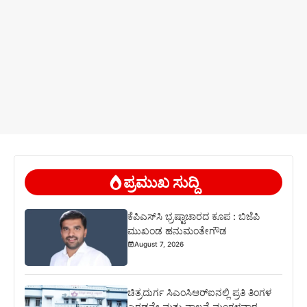
ಪ್ರಮುಖ ಸುದ್ದಿ
ಕೆಪಿಎಸ್‍ಸಿ ಭ್ರಷ್ಟಾಚಾರದ ಕೂಪ : ಬಿಜೆಪಿ
ಮುಖಂಡ ಹನುಮಂತೇಗೌಡ
August 7, 2026
ಚಿತ್ರದುರ್ಗ ಸಿಎಂಸಿಆರ್‍ಐನಲ್ಲಿ ಪ್ರತಿ ತಿಂಗಳ
ಎರಡನೇ ಮತ್ತು ನಾಲ್ಕನೆ ಮಂಗಳವಾರ