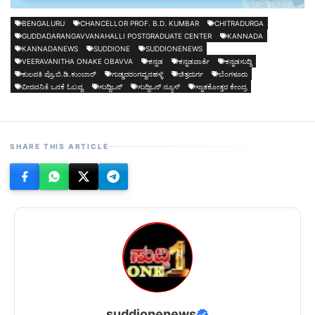
BENGALURU
CHANCELLOR PROF. B.D. KUMBAR
CHITRADURGA
GUDDADARANGAVVANAHALLI POSTGRADUATE CENTER
KANNADA
KANNADANEWS
SUDDIONE
SUDDIONENEWS
VEERAVANITHA ONAKE OBAVVA
ಕನ್ನಡ
ಕನ್ನಡವಾರ್ತೆ
ಕನ್ನಡಸುದ್ದಿ
ಕುಲಪತಿ ಪ್ರೊ.ಬಿ.ಡಿ.ಕುಂಬಾರ್
ಗುಡ್ಡದರಂಗವ್ವನಹಳ್ಳಿ
ಚಿತ್ರದುರ್ಗ
ಬೆಂಗಳೂರು
ವೀರವನಿತೆ ಒನಕೆ ಓಬವ್ವ
ಸುದ್ದಿಒನ್
ಸುದ್ದಿಒನ್ ನ್ಯೂಸ್
ಸ್ನಾತಕೋತ್ತರ ಕೇಂದ್ರ
SHARE THIS ARTICLE
suddionenews