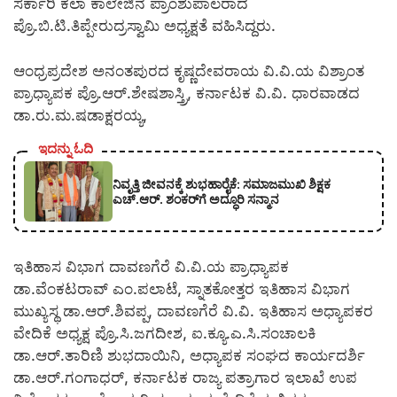
ಸರ್ಕಾರಿ ಕಲಾ ಕಾಲೇಜಿನ ಪ್ರಾಂಶುಪಾಲರಾದ
ಪ್ರೊ.ಬಿ.ಟಿ.ತಿಪ್ಪೇರುದ್ರಸ್ವಾಮಿ ಅಧ್ಯಕ್ಷತೆ ವಹಿಸಿದ್ದರು.
ಆಂಧ್ರಪ್ರದೇಶ ಅನಂತಪುರದ ಕೃಷ್ಣದೇವರಾಯ ವಿ.ವಿ.ಯ ವಿಶ್ರಾಂತ
ಪ್ರಾಧ್ಯಾಪಕ ಪ್ರೊ.ಆರ್.ಶೇಷಶಾಸ್ತ್ರಿ, ಕರ್ನಾಟಕ ವಿ.ವಿ. ಧಾರವಾಡದ
ಡಾ.ರು.ಮ.ಷಡಾಕ್ಷರಯ್ಯ,
ಇದನ್ನು ಓದಿ
ನಿವೃತ್ತಿ ಜೀವನಕ್ಕೆ ಶುಭಹಾರೈಕೆ: ಸಮಾಜಮುಖಿ ಶಿಕ್ಷಕ
ಎಚ್.ಆರ್. ಶಂಕರ್‌ಗೆ ಅದ್ಧೂರಿ ಸನ್ಮಾನ
ಇತಿಹಾಸ ವಿಭಾಗ ದಾವಣಗೆರೆ ವಿ.ವಿ.ಯ ಪ್ರಾಧ್ಯಾಪಕ
ಡಾ.ವೆಂಕಟರಾವ್ ಎಂ.ಪಲಾಟೆ, ಸ್ನಾತಕೋತ್ತರ ಇತಿಹಾಸ ವಿಭಾಗ
ಮುಖ್ಯಸ್ಥ ಡಾ.ಆರ್.ಶಿವಪ್ಪ, ದಾವಣಗೆರೆ ವಿ.ವಿ. ಇತಿಹಾಸ ಅಧ್ಯಾಪಕರ
ವೇದಿಕೆ ಅಧ್ಯಕ್ಷ ಪ್ರೊ.ಸಿ.ಜಗದೀಶ, ಐ.ಕ್ಯೂ.ಎ.ಸಿ.ಸಂಚಾಲಕಿ
ಡಾ.ಆರ್.ತಾರಿಣಿ ಶುಭದಾಯಿನಿ, ಅಧ್ಯಾಪಕ ಸಂಘದ ಕಾರ್ಯದರ್ಶಿ
ಡಾ.ಆರ್.ಗಂಗಾಧರ್, ಕರ್ನಾಟಕ ರಾಜ್ಯ ಪತ್ರಾಗಾರ ಇಲಾಖೆ ಉಪ