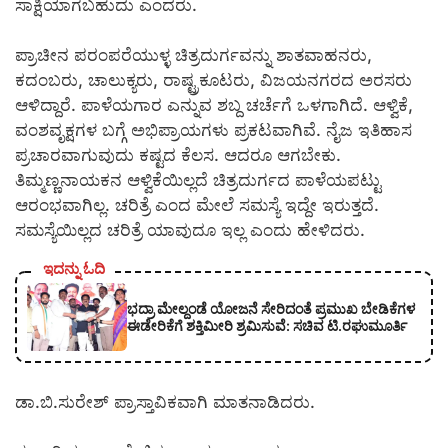
ಸಾಕ್ಷಿಯಾಗಬಹುದು ಎಂದರು.
ಪ್ರಾಚೀನ ಪರಂಪರೆಯುಳ್ಳ ಚಿತ್ರದುರ್ಗವನ್ನು ಶಾತವಾಹನರು,
ಕದಂಬರು, ಚಾಲುಕ್ಯರು, ರಾಷ್ಟ್ರಕೂಟರು, ವಿಜಯನಗರದ ಅರಸರು
ಆಳಿದ್ದಾರೆ. ಪಾಳೆಯಗಾರ ಎನ್ನುವ ಶಬ್ದ ಚರ್ಚೆಗೆ ಒಳಗಾಗಿದೆ. ಆಳ್ವಿಕೆ,
ವಂಶವೃಕ್ಷಗಳ ಬಗ್ಗೆ ಅಭಿಪ್ರಾಯಗಳು ಪ್ರಕಟವಾಗಿವೆ. ನೈಜ ಇತಿಹಾಸ
ಪ್ರಚಾರವಾಗುವುದು ಕಷ್ಟದ ಕೆಲಸ. ಆದರೂ ಆಗಬೇಕು.
ತಿಮ್ಮಣ್ಣನಾಯಕನ ಆಳ್ವಿಕೆಯಿಲ್ಲದೆ ಚಿತ್ರದುರ್ಗದ ಪಾಳೆಯಪಟ್ಟು
ಆರಂಭವಾಗಿಲ್ಲ. ಚರಿತ್ರೆ ಎಂದ ಮೇಲೆ ಸಮಸ್ಯೆ ಇದ್ದೇ ಇರುತ್ತದೆ.
ಸಮಸ್ಯೆಯಿಲ್ಲದ ಚರಿತ್ರೆ ಯಾವುದೂ ಇಲ್ಲ ಎಂದು ಹೇಳಿದರು.
ಇದನ್ನು ಓದಿ
ಭದ್ರಾ ಮೇಲ್ದಂಡೆ ಯೋಜನೆ ಸೇರಿದಂತೆ ಪ್ರಮುಖ ಬೇಡಿಕೆಗಳ
ಈಡೇರಿಕೆಗೆ ಶಕ್ತಿಮೀರಿ ಶ್ರಮಿಸುವೆ: ಸಚಿವ ಟಿ.ರಘುಮೂರ್ತಿ
ಡಾ.ಬಿ.ಸುರೇಶ್ ಪ್ರಾಸ್ತಾವಿಕವಾಗಿ ಮಾತನಾಡಿದರು.