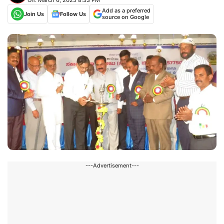
Add as a preferred
Join Us
Follow Us
source on Google
---Advertisement---