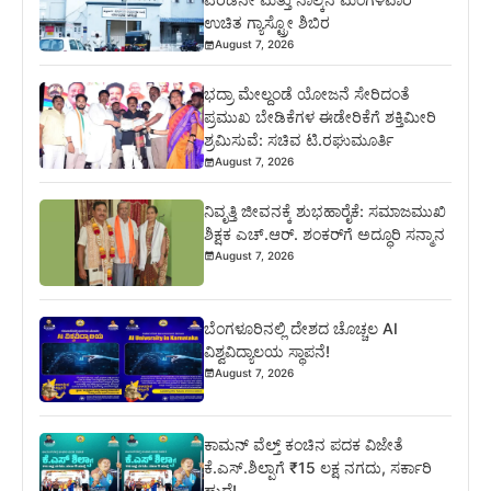
ಉಚಿತ ಗ್ಯಾಸ್ಟ್ರೋ ಶಿಬಿರ
August 7, 2026
ಭದ್ರಾ ಮೇಲ್ದಂಡೆ ಯೋಜನೆ ಸೇರಿದಂತೆ
ಪ್ರಮುಖ ಬೇಡಿಕೆಗಳ ಈಡೇರಿಕೆಗೆ ಶಕ್ತಿಮೀರಿ
ಶ್ರಮಿಸುವೆ: ಸಚಿವ ಟಿ.ರಘುಮೂರ್ತಿ
August 7, 2026
ನಿವೃತ್ತಿ ಜೀವನಕ್ಕೆ ಶುಭಹಾರೈಕೆ: ಸಮಾಜಮುಖಿ
ಶಿಕ್ಷಕ ಎಚ್.ಆರ್. ಶಂಕರ್‌ಗೆ ಅದ್ಧೂರಿ ಸನ್ಮಾನ
August 7, 2026
ಬೆಂಗಳೂರಿನಲ್ಲಿ ದೇಶದ ಚೊಚ್ಚಲ AI
ವಿಶ್ವವಿದ್ಯಾಲಯ ಸ್ಥಾಪನೆ!
August 7, 2026
ಕಾಮನ್ ವೆಲ್ತ್ ಕಂಚಿನ ಪದಕ ವಿಜೇತೆ
ಕೆ.ಎಸ್.ಶಿಲ್ಪಾಗೆ ₹15 ಲಕ್ಷ ನಗದು, ಸರ್ಕಾರಿ
ಹುದ್ದೆ!