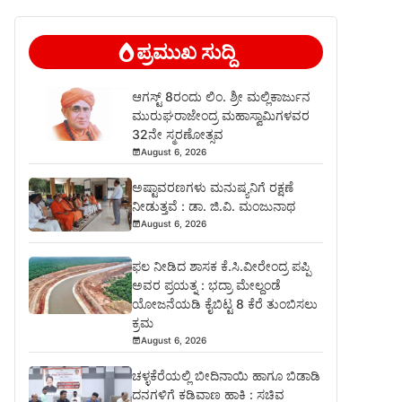
ಪ್ರಮುಖ ಸುದ್ದಿ
ಆಗಸ್ಟ್ 8ರಂದು ಲಿಂ. ಶ್ರೀ ಮಲ್ಲಿಕಾರ್ಜುನ
ಮುರುಘರಾಜೇಂದ್ರ ಮಹಾಸ್ವಾಮಿಗಳವರ
32ನೇ ಸ್ಮರಣೋತ್ಸವ
August 6, 2026
ಅಷ್ಟಾವರಣಗಳು ಮನುಷ್ಯನಿಗೆ ರಕ್ಷಣೆ
ನೀಡುತ್ತವೆ : ಡಾ. ಜಿ.ವಿ. ಮಂಜುನಾಥ
August 6, 2026
ಫಲ ನೀಡಿದ ಶಾಸಕ ಕೆ.ಸಿ.ವೀರೇಂದ್ರ ಪಪ್ಪಿ
ಅವರ ಪ್ರಯತ್ನ : ಭದ್ರಾ ಮೇಲ್ದಂಡೆ
ಯೋಜನೆಯಡಿ ಕೈಬಿಟ್ಟ 8 ಕೆರೆ ತುಂಬಿಸಲು
ಕ್ರಮ
August 6, 2026
ಚಳ್ಳಕೆರೆಯಲ್ಲಿ ಬೀದಿನಾಯಿ ಹಾಗೂ ಬಿಡಾಡಿ
ದನಗಳಿಗೆ ಕಡಿವಾಣ ಹಾಕಿ : ಸಚಿವ