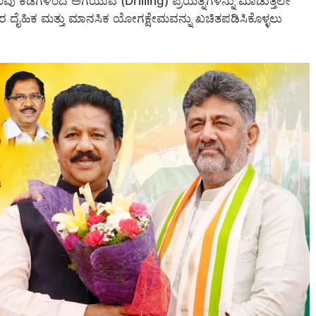
 ಹಲವು ಕಡೆಗಳಿಂದ ಅಗೆಯುವ (Drilling) ಪ್ರಯತ್ನಗಳನ್ನು ಮಾಡುತ್ತಲೇ
ಿಕರ ದೈಹಿಕ ಮತ್ತು ಮಾನಸಿಕ ಯೋಗಕ್ಷೇಮವನ್ನು ಖಚಿತಪಡಿಸಿಕೊಳ್ಳಲು