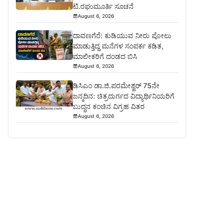
ಟಿ.ರಘುಮೂರ್ತಿ ಸೂಚನೆ
August 6, 2026
ದಾವಣಗೆರೆ: ಕುಡಿಯುವ ನೀರು ಪೋಲು
ಮಾಡುತ್ತಿದ್ದ ಮನೆಗಳ ಸಂಪರ್ಕ ಕಡಿತ,
ಮಾಲೀಕರಿಗೆ ದಂಡದ ಬಿಸಿ
August 6, 2026
ಡಿಸಿಎಂ ಡಾ.ಜಿ.ಪರಮೇಶ್ವರ್ 75ನೇ
ಜನ್ಮದಿನ: ಚಿತ್ರದುರ್ಗದ ವಿದ್ಯಾರ್ಥಿನಿಯರಿಗೆ
ಬುದ್ಧನ ಕಂಚಿನ ವಿಗ್ರಹ ವಿತರ
August 6, 2026