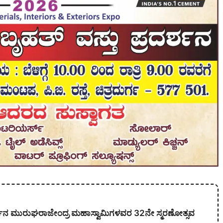
ಕಾರ್ಜುನ ಮುರುಘರಾಜೇಂದ್ರ ಮಹಾಸ್ವಾಮಿಗಳವರ 32ನೇ ಸ್ಮರಣೋತ್ಸವ