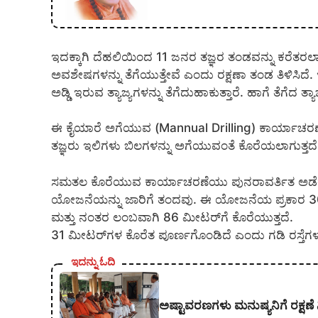
ಇದಕ್ಕಾಗಿ ದೆಹಲಿಯಿಂದ 11 ಜನರ ತಜ್ಞರ ತಂಡವನ್ನು ಕರೆ
ಅವಶೇಷಗಳನ್ನು ತೆಗೆಯುತ್ತೇವೆ ಎಂದು ರಕ್ಷಣಾ ತಂಡ ತಿಳ
ಅಡ್ಡಿ ಇರುವ ತ್ಯಾಜ್ಯಗಳನ್ನು ತೆಗೆದುಹಾಕುತ್ತಾರೆ. ಹಾಗೆ ತೆಗೆ
ಈ ಕೈಯಾರೆ ಅಗೆಯುವ (Mannual Drilling) ಕಾರ್ಯಾಚರಣೆ
ತಜ್ಞರು ಇಲಿಗಳು ಬಿಲಗಳನ್ನು ಅಗೆಯುವಂತೆ ಕೊರೆಯಲಾಗುತ್ತದೆ
ಸಮತಲ ಕೊರೆಯುವ ಕಾರ್ಯಾಚರಣೆಯು ಪುನರಾವರ್ತಿತ ಅಡೆತಡೆಗ
ಯೋಜನೆಯನ್ನು ಜಾರಿಗೆ ತಂದವು. ಈ ಯೋಜನೆಯ ಪ್ರಕಾರ 300
ಮತ್ತು ನಂತರ ಲಂಬವಾಗಿ 86 ಮೀಟರ್‌ಗೆ ಕೊರೆಯುತ್ತದೆ.
31 ಮೀಟರ್‌ಗಳ ಕೊರೆತ ಪೂರ್ಣಗೊಂಡಿದೆ ಎಂದು ಗಡಿ ರಸ್ತೆಗಳ
ಇದನ್ನು ಓದಿ
ಅಷ್ಟಾವರಣಗಳು ಮನುಷ್ಯನಿಗೆ ರಕ್ಷಣೆ 