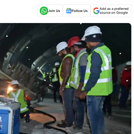
Add as a preferred
Join Us
Follow Us
source on Google