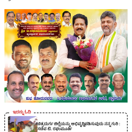
ಇದನ್ನು ಓದಿ
ಚಿತ್ರದುರ್ಗ ಜಿಲ್ಲೆಯನ್ನು ಅಭಿವೃದ್ದಿಪಡಿಸುವುದು ನನ್ನ ಗುರಿ :
ಸಚಿವ ಟಿ. ರಘುಮೂರ್ತಿ