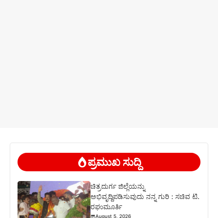
ಪ್ರಮುಖ ಸುದ್ದಿ
ಚಿತ್ರದುರ್ಗ ಜಿಲ್ಲೆಯನ್ನು
ಅಭಿವೃದ್ದಿಪಡಿಸುವುದು ನನ್ನ ಗುರಿ : ಸಚಿವ ಟಿ.
ರಘುಮೂರ್ತಿ
August 5, 2026