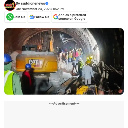
By
suddionenews
On: November 24, 2023 1:52 PM
Add as a preferred
Join Us
Follow Us
source on Google
---Advertisement---