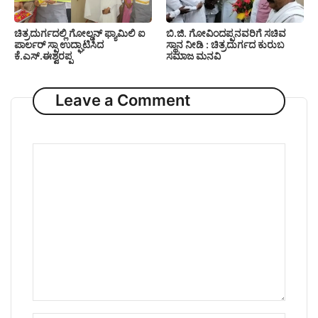
ಚಿತ್ರದುರ್ಗದಲ್ಲಿ ಗೋಲ್ಡನ್ ಫ್ಯಾಮಿಲಿ ಐ
ಬಿ.ಜಿ. ಗೋವಿಂದಪ್ಪನವರಿಗೆ ಸಚಿವ
ಪಾರ್ಲರ್ ಸ್ಪಾ ಉದ್ಘಾಟಿಸಿದ
ಸ್ಥಾನ ನೀಡಿ : ಚಿತ್ರದುರ್ಗದ ಕುರುಬ
ಕೆ.ಎಸ್.ಈಶ್ವರಪ್ಪ
ಸಮಾಜ ಮನವಿ
Leave a Comment
Comment