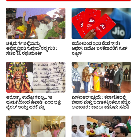
ಚಿತ್ರದುರ್ಗ ಜಿಲ್ಲೆಯನ್ನು
ಜಿಯೋದಿಂದ ಇಂಡಿಪೆಂಡೆನ್ಸ್ ಡೇ
ಅಭಿವೃದ್ದಿಪಡಿಸುವುದು ನನ್ನ ಗುರಿ :
ಆಫರ್: ಜಿಯೋ ಬಳಕೆದಾರರಿಗೆ ಗುಡ್
ಸಚಿವ ಟಿ. ರಘುಮೂರ್ತಿ
ನ್ಯೂಸ್
ಆರೋಗ್ಯ, ಉದ್ಯೋಗವಲ್ಲ… ‘ಆ
ಎಸ್‍ಐಆರ್ ಪ್ರಕ್ರಿಯೆ : ಕರ್ನಾಟಕದಲ್ಲಿ
ಹುಡುಗಿಯಿಂದ ಕಾಪಾಡಿ’ ಎಂದ ಭಕ್ತ;
ಬಿಹಾರ ಮತ್ತು ಬಂಗಾಳಕ್ಕಿಂತಲೂ ಹೆಚ್ಚಿನ
ವೈರಲ್ ಆಯ್ತು ಹರಕೆ ಪತ್ರ
ಅವಾಂತರ : ಕಾವಲು ಕಾನೂನು ಸಮಿತಿ