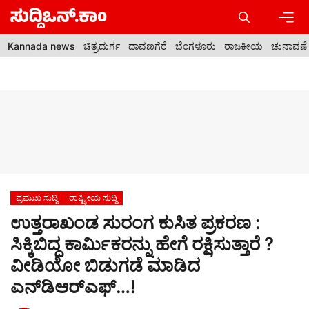
Skip
to
content
Men
Kannada news
ಚಿತ್ರದುರ್ಗ
ದಾವಣಗೆರೆ
ಬೆಂಗಳೂರು
ರಾಜಕೀಯ
ಚುನಾವಣೆ
ಪ್ರಮುಖ ಸುದ್ದಿ
ರಾಷ್ಟ್ರೀಯ ಸುದ್ದಿ
ಉತ್ತರಾಖಂಡ ಸುರಂಗ ಕುಸಿತ ಪ್ರಕರಣ :
ಸಿಕ್ಕಿಬಿದ್ದ ಕಾರ್ಮಿಕರನ್ನು ಹೇಗೆ ರಕ್ಷಿಸುತ್ತಾರೆ ?
ವೀಡಿಯೋ ಬಿಡುಗಡೆ ಮಾಡಿದ
ಎನ್‌ಡಿಆರ್‌ಎಫ್…!