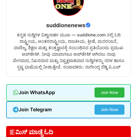
suddionenews
ಕನ್ನಡ ಸುದ್ದಿಗಳ ವಿಶ್ವಾಸಾರ್ಹ ಮೂಲ — suddione.com ನಲ್ಲಿ ಓದಿ
ರಾಷ್ಟ್ರೀಯ, ಅಂತರರಾಷ್ಟ್ರೀಯ, ರಾಜಕೀಯ, ಕ್ರೀಡೆ, ಮನರಂಜನೆ,
ವಾಣಿಜ್ಯ, ಶಿಕ್ಷಣ ಮತ್ತು ತಂತ್ರಜ್ಞಾನಕ್ಕೆ ಸಂಬಂಧಿಸಿದ ಪ್ರತಿಯೊಂದು ಪ್ರಮುಖ
ಅಪ್‌ಡೇಟ್. ನೀವು ಯಾವಾಗಲೂ ಅಪ್‌ಡೇಟ್ ಆಗಿರಲು ನಾವು
ವೇಗವಾದ, ನಿಖರವಾದ ಮತ್ತು ನಿಷ್ಪಕ್ಷಪಾತವಾದ ಸುದ್ದಿಗಳನ್ನು ಸರಳ ಹಾಗೂ
ಸ್ಪಷ್ಟ ಭಾಷೆಯಲ್ಲಿ ನೀಡುತ್ತೇವೆ. ಸಂಪಾದಕರು: ನಾಗೇಂದ್ರ ರೆಡ್ಡಿ ಪಿ.ಎಲ್
Join WhatsApp
Join Now
Join Telegram
Join Now
ಮಿಸ್ ಮಾಡ್ದೆ ಓದಿ