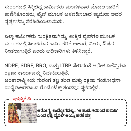
ಸುರಂಗದಲ್ಲಿ ಸಿಕ್ಕಿಬಿದ್ದ ಕಾರ್ಮಿಕರು ಮಂಗಳವಾರ ಮೊದಲ ಬಾರಿಗೆ
ಕಾಣಿಸಿಕೊಂಡರು, ಪೈಪ್ ಮೂಲಕ ಅಳವಡಿಸಲಾದ ಕ್ಯಾಮೆರಾ ಅವರ
ದೃಶ್ಯಗಳನ್ನು ಸೆರೆಹಿಡಿಯಲಾಯಿತು.
ಎಲ್ಲಾ ಕಾರ್ಮಿಕರು ಸುರಕ್ಷಿತವಾಗಿದ್ದು, ಉಕ್ಕಿನ ಪೈಪ್‌ಗಳ ಮೂಲಕ
ಸುರಂಗದಲ್ಲಿ ಸಿಲುಕಿರುವ ಕಾರ್ಮಿಕರಿಗೆ ಆಹಾರ, ನೀರು, ಔಷಧ
ನೀಡಲಾಗುತ್ತಿದೆ ಎಂದು ಅಧಿಕಾರಿಗಳು ತಿಳಿಸಿದ್ದಾರೆ.
NDRF, SDRF, BRO, ಮತ್ತು ITBP ಸೇರಿದಂತೆ ಅನೇಕ ಏಜೆನ್ಸಿಗಳು
ರಕ್ಷಣಾ ಕಾರ್ಯವನ್ನು ನಿರ್ವಹಿಸುತ್ತಿವೆ.
ಅಂತಾರಾಷ್ಟ್ರೀಯ ಸುರಂಗ ತಜ್ಞ ತಂಡ ಮತ್ತು ರಕ್ಷಣಾ ಸಂಶೋಧನಾ
ಸಂಸ್ಥೆ ಡಿಆರ್‌ಡಿಒದ ರೊಬೊಟಿಕ್ಸ್ ತಂಡವೂ ಸ್ಥಳದಲ್ಲಿದೆ.
ಇದನ್ನು ಓದಿ
ಆರೋಗ್ಯ, ಉದ್ಯೋಗವಲ್ಲ… ‘ಆ ಹುಡುಗಿಯಿಂದ ಕಾಪಾಡಿ’
ಎಂದ ಭಕ್ತ; ವೈರಲ್ ಆಯ್ತು ಹರಕೆ ಪತ್ರ