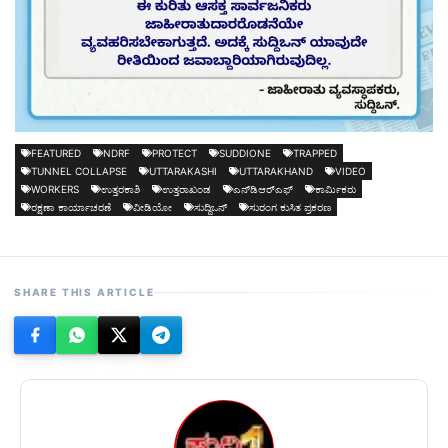
FEATURED
NDRF
PROTECT
SUDDIONE
TRAPPED
TUNNEL COLLAPSE
UTTARAKASHI
UTTARAKHAND
VIDEO
WORKERS
ಉತ್ತರಕಾಶಿ
ಉತ್ತರಾಖಂಡ
ಎನ್‌ಡಿಆರ್‌ಎಫ್
ಕಾರ್ಮಿಕರು
ರಕ್ಷಣಾ ಕಾರ್ಯಾಚರಣೆ
ವೀಡಿಯೋ
ಸುದ್ದಿಒನ್
ಸುರಂಗ ಕುಸಿತ ಪ್ರಕರಣ
SHARE THIS ARTICLE