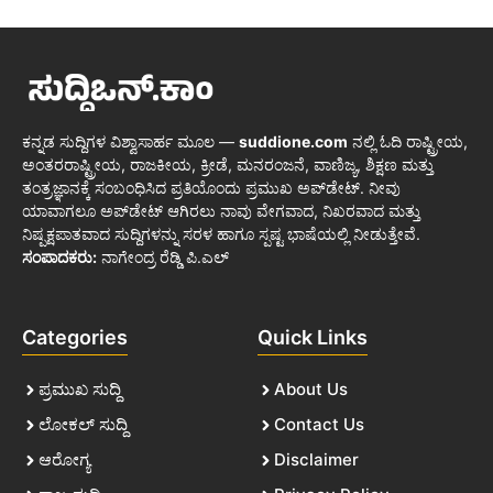
ಕನ್ನಡ ಸುದ್ದಿಗಳ ವಿಶ್ವಾಸಾರ್ಹ ಮೂಲ —
suddione.com
ನಲ್ಲಿ ಓದಿ ರಾಷ್ಟ್ರೀಯ,
ಅಂತರರಾಷ್ಟ್ರೀಯ, ರಾಜಕೀಯ, ಕ್ರೀಡೆ, ಮನರಂಜನೆ, ವಾಣಿಜ್ಯ, ಶಿಕ್ಷಣ ಮತ್ತು
ತಂತ್ರಜ್ಞಾನಕ್ಕೆ ಸಂಬಂಧಿಸಿದ ಪ್ರತಿಯೊಂದು ಪ್ರಮುಖ ಅಪ್‌ಡೇಟ್. ನೀವು
ಯಾವಾಗಲೂ ಅಪ್‌ಡೇಟ್ ಆಗಿರಲು ನಾವು ವೇಗವಾದ, ನಿಖರವಾದ ಮತ್ತು
ನಿಷ್ಪಕ್ಷಪಾತವಾದ ಸುದ್ದಿಗಳನ್ನು ಸರಳ ಹಾಗೂ ಸ್ಪಷ್ಟ ಭಾಷೆಯಲ್ಲಿ ನೀಡುತ್ತೇವೆ.
ಸಂಪಾದಕರು:
ನಾಗೇಂದ್ರ ರೆಡ್ಡಿ ಪಿ.ಎಲ್
Categories
Quick Links
ಪ್ರಮುಖ ಸುದ್ದಿ
About Us
ಲೋಕಲ್ ಸುದ್ದಿ
Contact Us
ಆರೋಗ್ಯ
Disclaimer