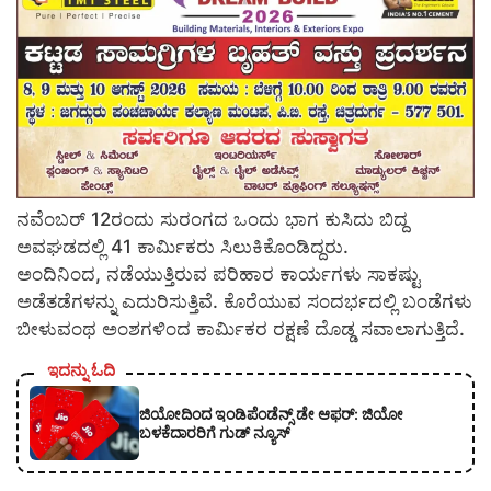
ನವೆಂಬರ್ 12ರಂದು ಸುರಂಗದ ಒಂದು ಭಾಗ ಕುಸಿದು ಬಿದ್ದ
ಅವಘಡದಲ್ಲಿ 41 ಕಾರ್ಮಿಕರು ಸಿಲುಕಿಕೊಂಡಿದ್ದರು.
ಅಂದಿನಿಂದ, ನಡೆಯುತ್ತಿರುವ ಪರಿಹಾರ ಕಾರ್ಯಗಳು ಸಾಕಷ್ಟು
ಅಡೆತಡೆಗಳನ್ನು ಎದುರಿಸುತ್ತಿವೆ. ಕೊರೆಯುವ ಸಂದರ್ಭದಲ್ಲಿ ಬಂಡೆಗಳು
ಬೀಳುವಂಥ ಅಂಶಗಳಿಂದ ಕಾರ್ಮಿಕರ ರಕ್ಷಣೆ ದೊಡ್ಡ ಸವಾಲಾಗುತ್ತಿದೆ.
ಇದನ್ನು ಓದಿ
ಜಿಯೋದಿಂದ ಇಂಡಿಪೆಂಡೆನ್ಸ್ ಡೇ ಆಫರ್: ಜಿಯೋ
ಬಳಕೆದಾರರಿಗೆ ಗುಡ್ ನ್ಯೂಸ್