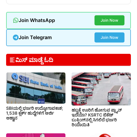
Join WhatsApp
Join Now
Join Telegram
Join Now
ಮಿಸ್ ಮಾಡ್ದೆ ಓದಿ
SBIಯಲ್ಲಿ ಭರ್ಜರಿ ಉದ್ಯೋಗಾವಕಾಶ;
ಹಬ್ಬಕ್ಕೆ ಊರಿಗೆ ಹೋಗುವ ಪ್ಲ್ಯಾನ್
1,538 ಕ್ಲರ್ಕ್ ಹುದ್ದೆಗಳಿಗೆ ಅರ್ಜಿ
ಇದೆಯಾ? KSRTC ಟಿಕೆಟ್
ಆಹ್ವಾನ
ಬುಕ್ಕಿಂಗ್‌ನಲ್ಲಿ ಸಿಗಲಿದೆ ಭರ್ಜರಿ
ರಿಯಾಯಿತಿ