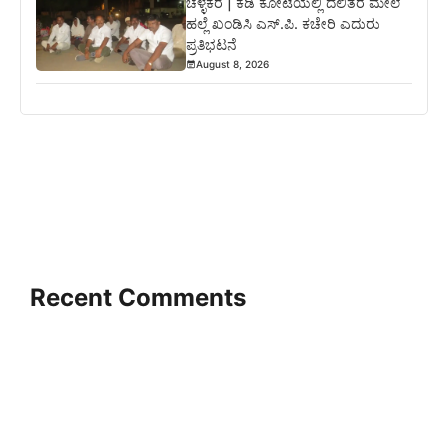
ಚಳ್ಳಕೆರೆ | ಕೆಡಿ ಕೋಟೆಯಲ್ಲಿ ದಲಿತರ ಮೇಲೆ
ಹಲ್ಲೆ ಖಂಡಿಸಿ ಎಸ್.ಪಿ. ಕಚೇರಿ ಎದುರು
ಪ್ರತಿಭಟನೆ
August 8, 2026
Recent Comments