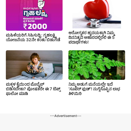
ಆರೋಗ್ಯಕರ ಹೃದಯಕ್ಕಾಗಿ ನಿಮ್ಮ
ಮಹಿಳೆಯರಿಗೆ ಸಿಹಿಸುದ್ದಿ : ಗೃಹಲಕ್ಷ್ಮಿ
ದಿನನಿತ್ಯದ ಆಹಾರದಲ್ಲಿರಲಿ ಈ 5
ಯೋಜನೆಯ 32ನೇ ಕಂತು ಬಿಡುಗಡೆ
ಪದಾರ್ಥಗಳು!
ಮಕ್ಕಳ ಕೈಯಿಂದ ಮೊಬೈಲ್
ನಿಮ್ಮ ಅಡುಗೆ ಮನೆಯಲ್ಲೇ ಇದೆ
ಬಿಡಿಸಬೇಕಾ? ಪೋಷಕರೇ ಈ 7 ಟಿಪ್ಸ್
‘ಸೂಪರ್ ಫುಡ್’! ನುಗ್ಗೆಸೊಪ್ಪಿನ ಲಾಭ
ಫಾಲೋ ಮಾಡಿ
ತಿಳಿಯಿರಿ
---Advertisement---