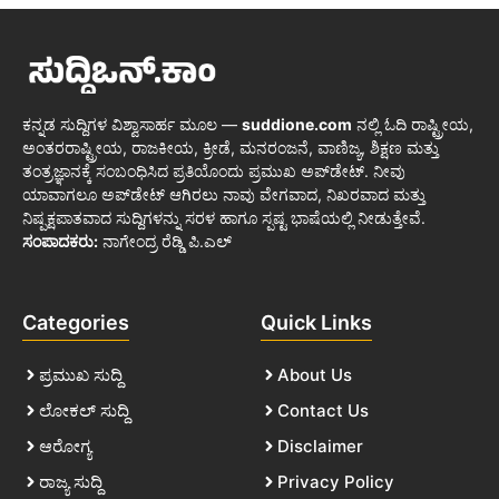
ಕನ್ನಡ ಸುದ್ದಿಗಳ ವಿಶ್ವಾಸಾರ್ಹ ಮೂಲ —
suddione.com
ನಲ್ಲಿ ಓದಿ ರಾಷ್ಟ್ರೀಯ,
ಅಂತರರಾಷ್ಟ್ರೀಯ, ರಾಜಕೀಯ, ಕ್ರೀಡೆ, ಮನರಂಜನೆ, ವಾಣಿಜ್ಯ, ಶಿಕ್ಷಣ ಮತ್ತು
ತಂತ್ರಜ್ಞಾನಕ್ಕೆ ಸಂಬಂಧಿಸಿದ ಪ್ರತಿಯೊಂದು ಪ್ರಮುಖ ಅಪ್‌ಡೇಟ್. ನೀವು
ಯಾವಾಗಲೂ ಅಪ್‌ಡೇಟ್ ಆಗಿರಲು ನಾವು ವೇಗವಾದ, ನಿಖರವಾದ ಮತ್ತು
ನಿಷ್ಪಕ್ಷಪಾತವಾದ ಸುದ್ದಿಗಳನ್ನು ಸರಳ ಹಾಗೂ ಸ್ಪಷ್ಟ ಭಾಷೆಯಲ್ಲಿ ನೀಡುತ್ತೇವೆ.
ಸಂಪಾದಕರು:
ನಾಗೇಂದ್ರ ರೆಡ್ಡಿ ಪಿ.ಎಲ್
Categories
Quick Links
ಪ್ರಮುಖ ಸುದ್ದಿ
About Us
ಲೋಕಲ್ ಸುದ್ದಿ
Contact Us
ಆರೋಗ್ಯ
Disclaimer
ರಾಜ್ಯ ಸುದ್ದಿ
Privacy Policy