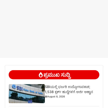
ಪ್ರಮುಖ ಸುದ್ದಿ
SBIಯಲ್ಲಿ ಭರ್ಜರಿ ಉದ್ಯೋಗಾವಕಾಶ;
1,538 ಕ್ಲರ್ಕ್ ಹುದ್ದೆಗಳಿಗೆ ಅರ್ಜಿ ಆಹ್ವಾನ
August 8, 2026