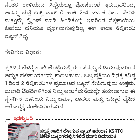
ನಂತರ ಉಳಿಯುವ ಸಿಪ್ಪೆಯಲ್ಲೂ ಪೋಷಕಾಂಶ ಇರುವುದರಿಂದ,
ಅದನ್ನು ಮತ್ತೆ ಮಿಕ್ಸಿ ಜಾರ್‌ ಗೆ ಹಾಕಿ 2-4 ಚಮಚ ನೀರು ಸೇರಿಸಿ
ಮತ್ತೊಮ್ಮೆ ಗ್ರೈಂಡ್ ಮಾಡಿ ಹಿಂಡಿಕೊಳ್ಳಿ. ಇದರಿಂದ ನೆಲ್ಲಿಕಾಯಿಯ
ಕೊನೆಯ ಹನಿಯೂ ವ್ಯರ್ಥವಾಗುವುದಿಲ್ಲ. ಈಗ ತಾಜಾ ನೆಲ್ಲಿಕಾಯಿ
ಜ್ಯೂಸ್ ಸಿದ್ಧ.
ಸೇವಿಸುವ ವಿಧಾನ:
ಪ್ರತಿದಿನ ಬೆಳಿಗ್ಗೆ ಖಾಲಿ ಹೊಟ್ಟೆಯಲ್ಲಿ ಈ ರಸವನ್ನು ಕುಡಿಯುವುದರಿಂದ
ಅದ್ಭುತ ಫಲಿತಾಂಶಗಳನ್ನು ಕಾಣಬಹುದು. ಒಬ್ಬ ವ್ಯಕ್ತಿಯು ದಿನಕ್ಕೆ ಕನಿಷ್ಠ
1 ರಿಂದ 2 ನೆಲ್ಲಿಕಾಯಿಗಳ ಪ್ರಮಾಣದ ಜ್ಯೂಸ್ ಸೇವಿಸುವುದು ಉತ್ತಮ.
ದುಬಾರಿ ಔಷಧಿಗಳಿಗಿಂತ ನಿಮ್ಮ ಅಡುಗೆಮನೆಯಲ್ಲೇ ತಯಾರಾಗುವ ಈ
ನೈಸರ್ಗಿಕ ಪಾನೀಯ ನಿಮ್ಮ ಚರ್ಮ, ಕೂದಲು ಮತ್ತು ಒಟ್ಟಾರೆ ದೈಹಿಕ
ಆರೋಗ್ಯಕ್ಕೆ ಸಂಜೀವಿನಿಯಾಗಿದೆ.
ಇದನ್ನು ಓದಿ
ಹಬ್ಬಕ್ಕೆ ಊರಿಗೆ ಹೋಗುವ ಪ್ಲ್ಯಾನ್ ಇದೆಯಾ? KSRTC
ಟಿಕೆಟ್ ಬುಕ್ಕಿಂಗ್‌ನಲ್ಲಿ ಸಿಗಲಿದೆ ಭರ್ಜರಿ ರಿಯಾಯಿತಿ