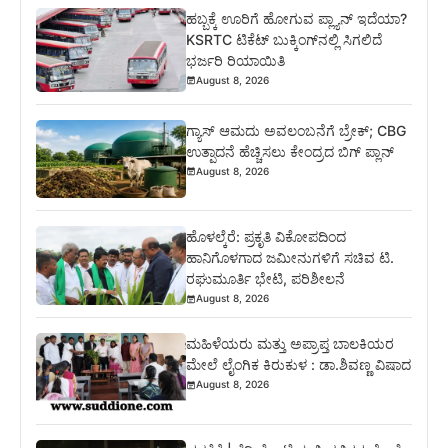
ಹಬ್ಬಕ್ಕೆ ಊರಿಗೆ ಹೋಗುವ ಪ್ಲ್ಯಾನ್ ಇದೆಯಾ?
KSRTC ಟಿಕೆಟ್ ಬುಕ್ಕಿಂಗ್‌ನಲ್ಲಿ ಸಿಗಲಿದೆ
ಭರ್ಜರಿ ರಿಯಾಯಿತಿ
August 8, 2026
ಗ್ಯಾಸ್ ಆಮದು ಅವಲಂಬನೆಗೆ ಬ್ರೇಕ್; CBG
ಉತ್ಪಾದನೆ ಹೆಚ್ಚಿಸಲು ಕೇಂದ್ರದ ಬಿಗ್ ಪ್ಲಾನ್
August 8, 2026
ಹೊಳಲ್ಕೆರೆ: ಪ್ರಕೃತಿ ವಿಕೋಪದಿಂದ
ಹಾನಿಗೊಳಗಾದ ಜಮೀನುಗಳಿಗೆ ಸಚಿವ ಟಿ.
ರಘುಮೂರ್ತಿ ಭೇಟಿ, ಪರಿಶೀಲನೆ
August 8, 2026
ಮಹಿಳೆಯರು ಮತ್ತು ಅಪ್ರಾಪ್ತ ಬಾಲಕಿಯರ
ಮೇಲೆ ಲೈಂಗಿಕ ಕಿರುಕುಳ : ಡಾ.ಶಿವಣ್ಣ ವಿಷಾದ
August 8, 2026