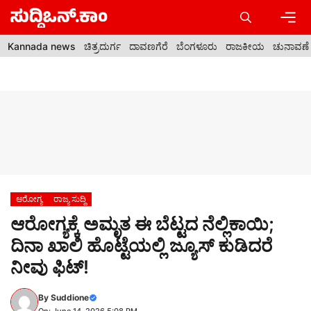
Skip
to
content
Men
Kannada news
ಚಿತ್ರದುರ್ಗ
ದಾವಣಗೆರೆ
ಬೆಂಗಳೂರು
ರಾಜಕೀಯ
ಚುನಾವಣೆ
ಆರೋಗ್ಯ
ರಾಜ್ಯ ಸುದ್ದಿ
ಆರೋಗ್ಯಕ್ಕೆ ಅಮೃತ ಈ ಬೆಟ್ಟದ ನೆಲ್ಲಿಕಾಯಿ;
ದಿನಾ ಖಾಲಿ ಹೊಟ್ಟೆಯಲ್ಲಿ ಜ್ಯೂಸ್ ಕುಡಿದರೆ
ನೀವು ಫಿಟ್!
By
Suddione
On: June 14, 2026 5:08 PM