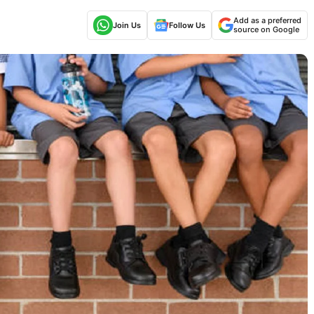
Add as a preferred
Join Us
Follow Us
source on Google