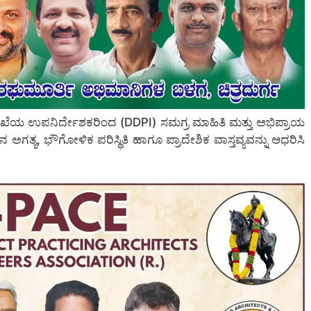
ಇಲಾಖೆಯ ಉಪನಿರ್ದೇಶಕರಿಂದ (DDPI) ಸಮಗ್ರ ಮಾಹಿತಿ ಮತ್ತು ಅಭಿಪ್ರಾಯ
 ಅಗತ್ಯ, ಭೌಗೋಳಿಕ ಪರಿಸ್ಥಿತಿ ಹಾಗೂ ಪ್ರಾದೇಶಿಕ ವಾಸ್ತವ್ಯವನ್ನು ಆಧರಿಸಿ