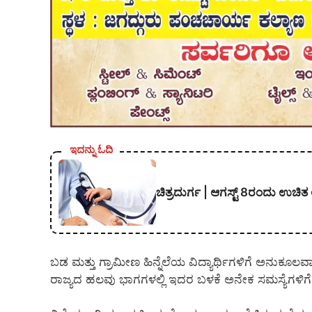
ಇದನ್ನು ಓದಿ
ಚಿತ್ರದುರ್ಗ | ಆಗಸ್ಟ್ 8ರಂದು ಉಚಿ
ಬಡ ಮತ್ತು ಗ್ರಾಮೀಣ ಹಿನ್ನೆಲೆಯ ವಿದ್ಯಾರ್ಥಿಗಳಿಗೆ ಅನುಕೂಲ
ರಾಜ್ಯದ ಹಲವು ಭಾಗಗಳಲ್ಲಿ ಇದರ ಬಳಕೆ ಅನೇಕ ಸಮಸ್ಯೆಗಳಿಗೆ 