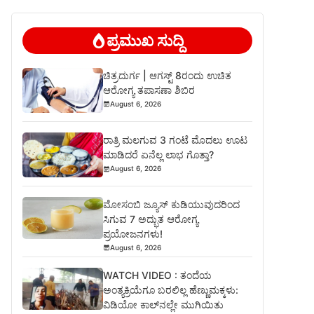
ಪ್ರಮುಖ ಸುದ್ದಿ
ಚಿತ್ರದುರ್ಗ | ಆಗಸ್ಟ್ 8ರಂದು ಉಚಿತ
ಆರೋಗ್ಯ ತಪಾಸಣಾ ಶಿಬಿರ
August 6, 2026
ರಾತ್ರಿ ಮಲಗುವ 3 ಗಂಟೆ ಮೊದಲು ಊಟ
ಮಾಡಿದರೆ ಏನೆಲ್ಲ ಲಾಭ ಗೊತ್ತಾ?
August 6, 2026
ಮೋಸಂಬಿ ಜ್ಯೂಸ್ ಕುಡಿಯುವುದರಿಂದ
ಸಿಗುವ 7 ಅದ್ಭುತ ಆರೋಗ್ಯ
ಪ್ರಯೋಜನಗಳು!
August 6, 2026
WATCH VIDEO : ತಂದೆಯ
ಅಂತ್ಯಕ್ರಿಯೆಗೂ ಬರಲಿಲ್ಲ ಹೆಣ್ಣುಮಕ್ಕಳು:
ವಿಡಿಯೋ ಕಾಲ್‌ನಲ್ಲೇ ಮುಗಿಯಿತು