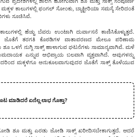
ುವ ಪ್ರದೇಶಗಳಲ್ಲಿ ಶಾಲೆಗೆ ಹೋಗುವಾಗ ಶೂ ಮತ್ತು ಸಾಕ್ಸ್ ಸಂಪೂರ್ಣ
ಮಕ್ಕಳ ಕಾಲುಗಳಲ್ಲಿ ಫಂಗಲ್ ಸೋಂಕು, ಬ್ಯಾಕ್ಟೀರಿಯಾ ಸಮಸ್ಯೆ ಸೇರಿದಂತೆ
ದಿಗಳು ಸೂಚಿಸಿವೆ.
ಗಳಲ್ಲಿ ಹೆಚ್ಚು ಬೆವರು ಉಂಟಾಗಿ ದುರ್ವಾಸನೆ ಕಾಣಿಸಿಕೊಳ್ಳುತ್ತದೆ.
ುದರ ಜೊತೆಗೆ ತರಗತಿ ಕೊಠಡಿಗಳ ವಾತಾವರಣದ ಮೇಲೂ ಪರಿಣಾಮ
ೆಸರು ಶೂ ಒಳಗೆ ನುಗ್ಗಿ ಸಾಕ್ಸ್ ಹಾಳಾಗುವ ಘಟನೆಗಳು ಸಾಮಾನ್ಯವಾಗಿವೆ. ಮಳೆ
ರಾಮದಾಯಕ ಎನ್ನುವ ಅಭಿಪ್ರಾಯ ಬಲವಾಗಿ ವ್ಯಕ್ತವಾಗಿದೆ. ಅವುಗಳನ್ನು
. ಇದರಿಂದ ಮಕ್ಕಳಿಗೂ ಅನುಕೂಲವಾಗುವುದರ ಜೊತೆಗೆ ಸಾಕ್ಸ್ ತೊಳೆಯುವ
ಟ ಮಾಡಿದರೆ ಏನೆಲ್ಲ ಲಾಭ ಗೊತ್ತಾ?
 ಜೋಡಿ ಶೂ ಮತ್ತು ಎರಡು ಜೋಡಿ ಸಾಕ್ಸ್ ಖರೀದಿಸಬೇಕಾಗುತ್ತದೆ. ಆದರೆ