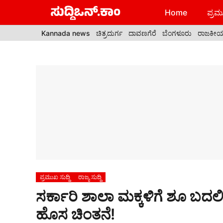
Skip
Home
ಪ್ರಮು
to
content
Kannada news
ಚಿತ್ರದುರ್ಗ
ದಾವಣಗೆರೆ
ಬೆಂಗಳೂರು
ರಾಜಕೀ
ಪ್ರಮುಖ ಸುದ್ದಿ
ರಾಜ್ಯ ಸುದ್ದಿ
ಸರ್ಕಾರಿ ಶಾಲಾ ಮಕ್ಕಳಿಗೆ ಶೂ ಬದಲಿಗ
ಹೊಸ ಚಿಂತನೆ!