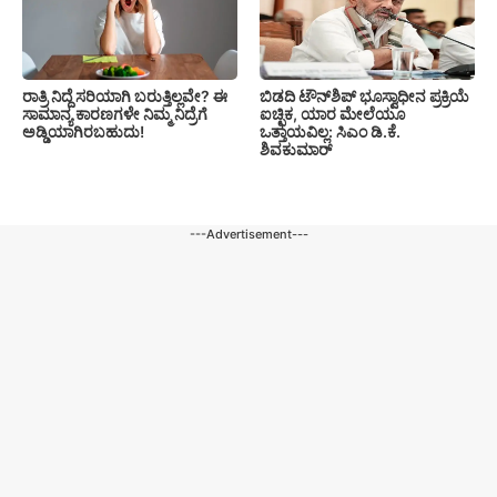
ರಾತ್ರಿ ನಿದ್ದೆ ಸರಿಯಾಗಿ ಬರುತ್ತಿಲ್ಲವೇ? ಈ
ಬಿಡದಿ ಟೌನ್‌ಶಿಪ್‌ ಭೂಸ್ವಾಧೀನ ಪ್ರಕ್ರಿಯೆ
ಸಾಮಾನ್ಯ ಕಾರಣಗಳೇ ನಿಮ್ಮ ನಿದ್ರೆಗೆ
ಐಚ್ಛಿಕ, ಯಾರ ಮೇಲೆಯೂ
ಅಡ್ಡಿಯಾಗಿರಬಹುದು!
ಒತ್ತಾಯವಿಲ್ಲ: ಸಿಎಂ ಡಿ.ಕೆ.
ಶಿವಕುಮಾರ್
---Advertisement---