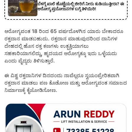
ಬೆಳಗ್ಗೆ ಖಾಲಿ ಹೊಟ್ಟೆಯಲ್ಲಿ ಜೀರಿಗೆ ನೀರು ಕುಡಿಯುತ್ತೀರಾ? ಈ
ಆರೋಗ್ಯ ಪ್ರಯೋಜನಗಳ ಬಗ್ಗೆ ತಿಳಿಯಿರಿ!
ಆರೋಗ್ಯವಂತ 18 ರಿಂದ 65 ವರ್ಷದೊಳಗಿನ ಯಾರು ಬೇಕಾದರೂ
ರಕ್ತದಾನ ಮಾಡಬಹುದು. ರಕ್ತದಾನ ಮಾಡುವುದರಿಂದ ದಾನಿಗಳ
ದೇಹದಲ್ಲಿ ಹೊಸ ರಕ್ತ ಕಣಗಳು ಉತ್ಪತ್ತಿಯಾಗಲು
ಸಹಕಾರಿಯಾಗಲಿದ್ದು, ಹೃದಯದ ಆರೋಗ್ಯಕ್ಕೂ ಇದು ಒಳ್ಳೆಯದು
ಎಂದು ವೈದ್ಯರು ತಿಳಿಸುತ್ತಾರೆ.
ಈ ವಿಶ್ವ ರಕ್ತದಾನಿಗಳ ದಿನದಂದು ನಾವೆಲ್ಲರೂ ಸ್ವಯಂಪ್ರೇರಿತವಾಗಿ
ರಕ್ತದಾನ ಮಾಡಲು ಪಣ ತೊಡೋಣ ಮತ್ತು ಆರೋಗ್ಯವಂತ ಸಮಾಜದ
ನಿರ್ಮಾಣಕ್ಕೆ ಕೈಜೋಡಿಸೋಣ.