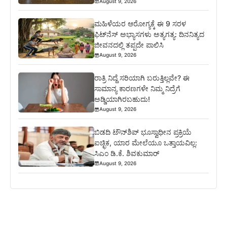
August 9, 2026
ಮಹಿಳೆಯರ ಆರೋಗ್ಯಕ್ಕೆ ಈ 9 ಸರಳ
ಫಿಟ್‌ನೆಸ್‌ ಅಭ್ಯಾಸಗಳು ಅತ್ಯಗತ್ಯ: ದಿನನಿತ್ಯದ
ಜೀವನದಲ್ಲಿ ತಪ್ಪದೇ ಪಾಲಿಸಿ
August 9, 2026
ರಾತ್ರಿ ನಿದ್ದೆ ಸರಿಯಾಗಿ ಬರುತ್ತಿಲ್ಲವೇ? ಈ
ಸಾಮಾನ್ಯ ಕಾರಣಗಳೇ ನಿಮ್ಮ ನಿದ್ರೆಗೆ
ಅಡ್ಡಿಯಾಗಿರಬಹುದು!
August 9, 2026
ಬಿಡದಿ ಟೌನ್‌ಶಿಪ್‌ ಭೂಸ್ವಾಧೀನ ಪ್ರಕ್ರಿಯೆ
ಐಚ್ಛಿಕ, ಯಾರ ಮೇಲೆಯೂ ಒತ್ತಾಯವಿಲ್ಲ:
ಸಿಎಂ ಡಿ.ಕೆ. ಶಿವಕುಮಾರ್
August 9, 2026