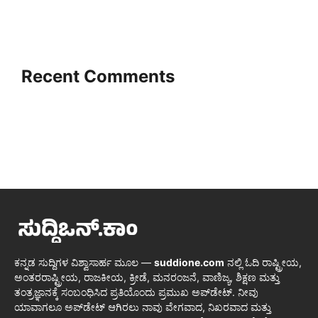
Recent Comments
ಕನ್ನಡ ಸುದ್ದಿಗಳ ವಿಶ್ವಾಸಾರ್ಹ ಮೂಲ —
suddione.com
ನಲ್ಲಿ ಓದಿ ರಾಷ್ಟ್ರೀಯ,
ಅಂತರರಾಷ್ಟ್ರೀಯ, ರಾಜಕೀಯ, ಕ್ರೀಡೆ, ಮನರಂಜನೆ, ವಾಣಿಜ್ಯ, ಶಿಕ್ಷಣ ಮತ್ತು
ತಂತ್ರಜ್ಞಾನಕ್ಕೆ ಸಂಬಂಧಿಸಿದ ಪ್ರತಿಯೊಂದು ಪ್ರಮುಖ ಅಪ್‌ಡೇಟ್. ನೀವು
ಯಾವಾಗಲೂ ಅಪ್‌ಡೇಟ್ ಆಗಿರಲು ನಾವು ವೇಗವಾದ, ನಿಖರವಾದ ಮತ್ತು