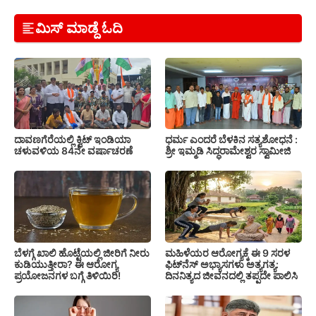
ಮಿಸ್ ಮಾಡ್ದೆ ಓದಿ
ದಾವಣಗೆರೆಯಲ್ಲಿ ಕ್ವಿಟ್ ಇಂಡಿಯಾ
ಧರ್ಮ ಎಂದರೆ ಬೆಳಕಿನ ಸತ್ಯಶೋಧನೆ :
ಚಳುವಳಿಯ 84ನೇ ವರ್ಷಾಚರಣೆ
ಶ್ರೀ ಇಮ್ಮಡಿ ಸಿದ್ಧರಾಮೇಶ್ವರ ಸ್ವಾಮೀಜಿ
ಬೆಳಗ್ಗೆ ಖಾಲಿ ಹೊಟ್ಟೆಯಲ್ಲಿ ಜೀರಿಗೆ ನೀರು
ಮಹಿಳೆಯರ ಆರೋಗ್ಯಕ್ಕೆ ಈ 9 ಸರಳ
ಕುಡಿಯುತ್ತೀರಾ? ಈ ಆರೋಗ್ಯ
ಫಿಟ್‌ನೆಸ್‌ ಅಭ್ಯಾಸಗಳು ಅತ್ಯಗತ್ಯ:
ಪ್ರಯೋಜನಗಳ ಬಗ್ಗೆ ತಿಳಿಯಿರಿ!
ದಿನನಿತ್ಯದ ಜೀವನದಲ್ಲಿ ತಪ್ಪದೇ ಪಾಲಿಸಿ