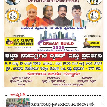
ಇದನ್ನು ಓದಿ
ದಾವಣಗೆರೆಯಲ್ಲಿ ಕ್ವಿಟ್ ಇಂಡಿಯಾ ಚಳುವಳಿಯ 84ನೇ