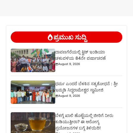
ಪ್ರಮುಖ ಸುದ್ದಿ
ದಾವಣಗೆರೆಯಲ್ಲಿ ಕ್ವಿಟ್ ಇಂಡಿಯಾ
ಚಳುವಳಿಯ 84ನೇ ವರ್ಷಾಚರಣೆ
August 9, 2026
ಧರ್ಮ ಎಂದರೆ ಬೆಳಕಿನ ಸತ್ಯಶೋಧನೆ : ಶ್ರೀ
ಇಮ್ಮಡಿ ಸಿದ್ಧರಾಮೇಶ್ವರ ಸ್ವಾಮೀಜಿ
August 9, 2026
ಬೆಳಗ್ಗೆ ಖಾಲಿ ಹೊಟ್ಟೆಯಲ್ಲಿ ಜೀರಿಗೆ ನೀರು
ಕುಡಿಯುತ್ತೀರಾ? ಈ ಆರೋಗ್ಯ
ಪ್ರಯೋಜನಗಳ ಬಗ್ಗೆ ತಿಳಿಯಿರಿ!