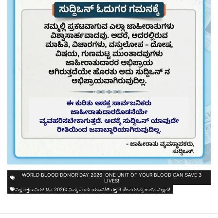
WORLD BLOOD DONOR DAY 2026: ONE UNIT OF YOUR BLOOD CAN SAVE 3
LIVES!
ವಿಶ್ವ ರಕ್ತದಾನಿಗಳ ದಿನ 2026: ನಿಮ್ಮ ಒಂದು ಯೂನಿಟ್ ರಕ್ತ 3 ಜೀವಗಳನ್ನು ಉಳಿಸಬಲ್ಲದು!