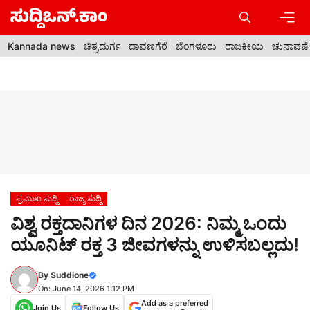
Skip
to
content
Men
Kannada news
ಚಿತ್ರದುರ್ಗ
ದಾವಣಗೆರೆ
ಬೆಂಗಳೂರು
ರಾಜಕೀಯ
ಚುನಾವಣೆ
ಪ್ರಮುಖ ಸುದ್ದಿ
ರಾಜ್ಯ ಸುದ್ದಿ
ವಿಶ್ವ ರಕ್ತದಾನಿಗಳ ದಿನ 2026: ನಿಮ್ಮ ಒಂದು
ಯೂನಿಟ್ ರಕ್ತ 3 ಜೀವಗಳನ್ನು ಉಳಿಸಬಲ್ಲದು!
By
Suddione
On: June 14, 2026 1:12 PM
Add as a preferred
Join Us
Follow Us