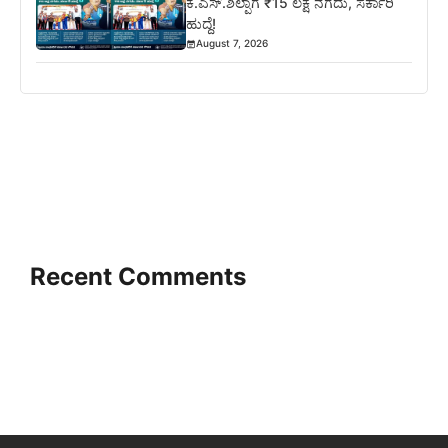
ಕೆ.ಎಸ್.ಶಿಲ್ಪಾಗೆ ₹15 ಲಕ್ಷ ನಗದು, ಸರ್ಕಾರಿ
ಹುದ್ದೆ!
August 7, 2026
Recent Comments