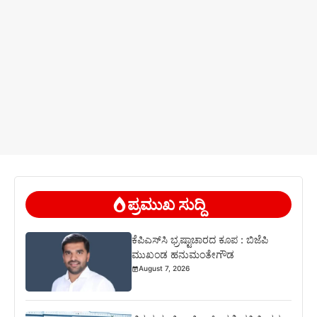
ಪ್ರಮುಖ ಸುದ್ದಿ
ಕೆಪಿಎಸ್‍ಸಿ ಭ್ರಷ್ಟಾಚಾರದ ಕೂಪ : ಬಿಜೆಪಿ
ಮುಖಂಡ ಹನುಮಂತೇಗೌಡ
August 7, 2026