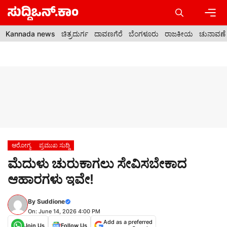
Skip
to
content
Men
Kannada news
ಚಿತ್ರದುರ್ಗ
ದಾವಣಗೆರೆ
ಬೆಂಗಳೂರು
ರಾಜಕೀಯ
ಚುನಾವಣೆ
ಆರೋಗ್ಯ
ಪ್ರಮುಖ ಸುದ್ದಿ
ಮೆದುಳು ಚುರುಕಾಗಲು ಸೇವಿಸಬೇಕಾದ
ಆಹಾರಗಳು ಇವೇ!
By
Suddione
On: June 14, 2026 4:00 PM
Add as a preferred
Join Us
Follow Us