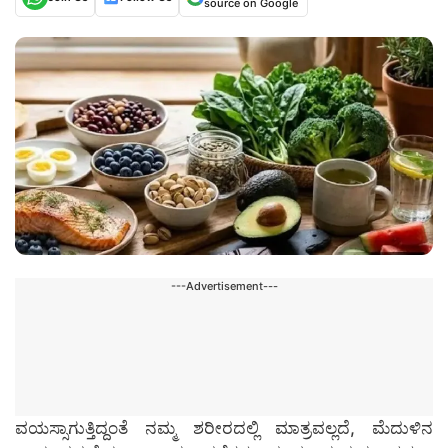
source on Google
---Advertisement---
ವಯಸ್ಸಾಗುತ್ತಿದ್ದಂತೆ ನಮ್ಮ ಶರೀರದಲ್ಲಿ ಮಾತ್ರವಲ್ಲದೆ, ಮೆದುಳಿನ