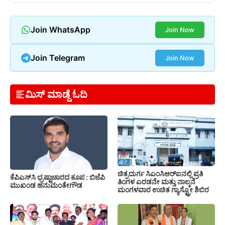
Join WhatsApp
Join Now
Join Telegram
Join Now
ಮಿಸ್ ಮಾಡ್ದೆ ಓದಿ
ಚಿತ್ರದುರ್ಗ ಸಿಎಂಸಿಆರ್‍ಐನಲ್ಲಿ ಪ್ರತಿ
ಕೆಪಿಎಸ್‍ಸಿ ಭ್ರಷ್ಟಾಚಾರದ ಕೂಪ : ಬಿಜೆಪಿ
ತಿಂಗಳ ಎರಡನೇ ಮತ್ತು ನಾಲ್ಕನೆ
ಮುಖಂಡ ಹನುಮಂತೇಗೌಡ
ಮಂಗಳವಾರ ಉಚಿತ ಗ್ಯಾಸ್ಟ್ರೋ ಶಿಬಿರ