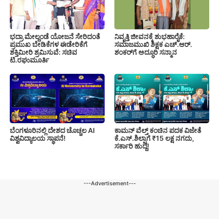
ಭದ್ರಾ ಮೇಲ್ದಂಡೆ ಯೋಜನೆ ಸೇರಿದಂತೆ
ನಿವೃತ್ತಿ ಜೀವನಕ್ಕೆ ಶುಭಹಾರೈಕೆ:
ಪ್ರಮುಖ ಬೇಡಿಕೆಗಳ ಈಡೇರಿಕೆಗೆ
ಸಮಾಜಮುಖಿ ಶಿಕ್ಷಕ ಎಚ್.ಆರ್.
ಶಕ್ತಿಮೀರಿ ಶ್ರಮಿಸುವೆ: ಸಚಿವ
ಶಂಕರ್‌ಗೆ ಅದ್ಧೂರಿ ಸನ್ಮಾನ
ಟಿ.ರಘುಮೂರ್ತಿ
ಬೆಂಗಳೂರಿನಲ್ಲಿ ದೇಶದ ಚೊಚ್ಚಲ AI
ಕಾಮನ್ ವೆಲ್ತ್ ಕಂಚಿನ ಪದಕ ವಿಜೇತೆ
ವಿಶ್ವವಿದ್ಯಾಲಯ ಸ್ಥಾಪನೆ!
ಕೆ.ಎಸ್.ಶಿಲ್ಪಾಗೆ ₹15 ಲಕ್ಷ ನಗದು,
ಸರ್ಕಾರಿ ಹುದ್ದೆ!
---Advertisement---