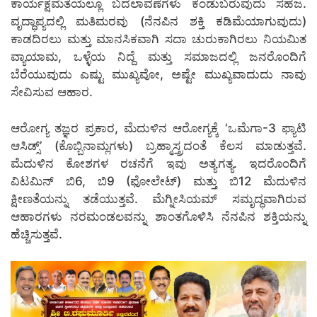
ಕಾರ್ಯಕ್ಷಮತೆಯಲ್ಲೂ ಬದಲಾವಣೆಗಳು ಕಂಡುಬರುವುದು ಸಹಜ.
ವೃದ್ಧಾಪ್ಯದಲ್ಲಿ ಮತಿಮರವು (ನೆನಪಿನ ಶಕ್ತಿ ಕಡಿಮೆಯಾಗುವುದು)
ಕಾಡದಿರಲು ಮತ್ತು ಮಾನಸಿಕವಾಗಿ ಸದಾ ಚುರುಕಾಗಿರಲು ನಿಯಮಿತ
ವ್ಯಾಯಾಮ, ಒಳ್ಳೆಯ ನಿದ್ದೆ ಮತ್ತು ಸಮಾಜದಲ್ಲಿ ಜನರೊಂದಿಗೆ
ಬೆರೆಯುವುದು ಎಷ್ಟು ಮುಖ್ಯವೋ, ಅಷ್ಟೇ ಮುಖ್ಯವಾದುದು ನಾವು
ಸೇವಿಸುವ ಆಹಾರ.
ಆರೋಗ್ಯ ತಜ್ಞರ ಪ್ರಕಾರ, ಮೆದುಳಿನ ಆರೋಗ್ಯಕ್ಕೆ ‘ಒಮೆಗಾ-3 ಫ್ಯಾಟಿ
ಆಸಿಡ್ಸ್’ (ಕೊಬ್ಬಿನಾಮ್ಲಗಳು) ಬ್ರಹ್ಮಾಸ್ತ್ರದಂತೆ ಕೆಲಸ ಮಾಡುತ್ತವೆ.
ಮೆದುಳಿನ ಕೋಶಗಳ ರಚನೆಗೆ ಇವು ಅತ್ಯಗತ್ಯ. ಇದರೊಂದಿಗೆ
ವಿಟಮಿನ್ ಬಿ6, ಬಿ9 (ಫೋಲೇಟ್) ಮತ್ತು ಬಿ12 ಮೆದುಳಿನ
ಕ್ಷೀಣತೆಯನ್ನು ತಡೆಯುತ್ತವೆ. ಮೆಗ್ನೀಸಿಯಮ್ ಸಮೃದ್ಧವಾಗಿರುವ
ಆಹಾರಗಳು ನರಮಂಡಲವನ್ನು ಶಾಂತಗೊಳಿಸಿ ನೆನಪಿನ ಶಕ್ತಿಯನ್ನು
ಹೆಚ್ಚಿಸುತ್ತವೆ.