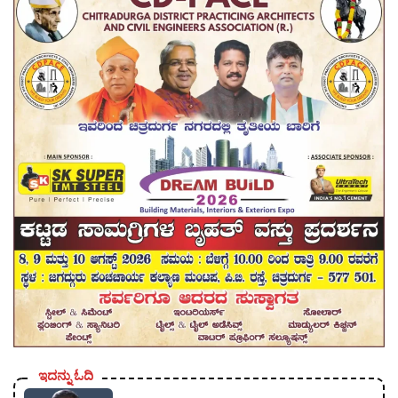
ಇದನ್ನು ಓದಿ