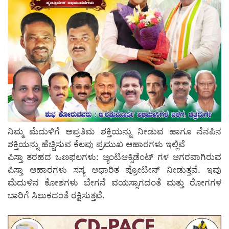
ನಿಮ್ಮ ಮೆದುಳಿಗೆ ಅಪ್ರತಿಮ ಶಕ್ತಿಯನ್ನು ನೀಡುವ ಹಾಗೂ ನೆನಪಿನ
ಶಕ್ತಿಯನ್ನು ಹೆಚ್ಚಿಸುವ ಕೆಲವು ಪ್ರಮುಖ ಆಹಾರಗಳು ಇಲ್ಲಿವೆ
ಪಿಸ್ತಾ ತರಹದ ಒಣಫಲಗಳು: ಆ್ಯಂಟಿಆಕ್ಸಿಡೆಂಟ್‌ ಗಳ ಆಗರವಾಗಿರುವ
ಪಿಸ್ತಾ ಆಹಾರಗಳು ಸಸ್ಯ ಆಧಾರಿತ ಪ್ರೋಟೀನ್ ನೀಡುತ್ತವೆ. ಇವು
ಮೆದುಳಿನ ಕೋಶಗಳು ಬೇಗನೆ ವಯಸ್ಸಾಗದಂತೆ ಮತ್ತು ರೋಗಗಳ
ಬಾರಿಗೆ ಸಿಲುಕದಂತೆ ರಕ್ಷಿಸುತ್ತವೆ.