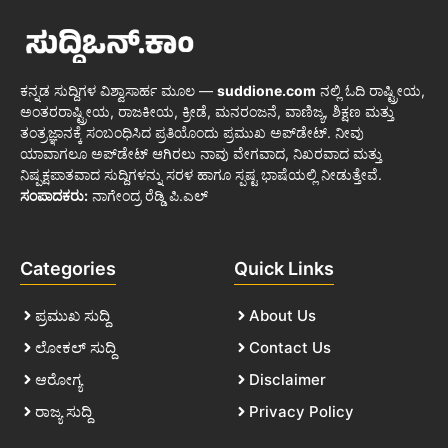
ಕನ್ನಡ ಸುದ್ದಿಗಳ ವಿಶ್ವಾಸಾರ್ಹ ಮೂಲ —
suddione.com
ನಲ್ಲಿ ಓದಿ ರಾಷ್ಟ್ರೀಯ,
ಅಂತರರಾಷ್ಟ್ರೀಯ, ರಾಜಕೀಯ, ಕ್ರೀಡೆ, ಮನರಂಜನೆ, ವಾಣಿಜ್ಯ, ಶಿಕ್ಷಣ ಮತ್ತು
ತಂತ್ರಜ್ಞಾನಕ್ಕೆ ಸಂಬಂಧಿಸಿದ ಪ್ರತಿಯೊಂದು ಪ್ರಮುಖ ಅಪ್‌ಡೇಟ್. ನೀವು
ಯಾವಾಗಲೂ ಅಪ್‌ಡೇಟ್ ಆಗಿರಲು ನಾವು ವೇಗವಾದ, ನಿಖರವಾದ ಮತ್ತು
ನಿಷ್ಪಕ್ಷಪಾತವಾದ ಸುದ್ದಿಗಳನ್ನು ಸರಳ ಹಾಗೂ ಸ್ಪಷ್ಟ ಭಾಷೆಯಲ್ಲಿ ನೀಡುತ್ತೇವೆ.
ಸಂಪಾದಕರು:
ನಾಗೇಂದ್ರ ರೆಡ್ಡಿ ಪಿ.ಎಲ್
Categories
Quick Links
ಪ್ರಮುಖ ಸುದ್ದಿ
About Us
ಲೋಕಲ್ ಸುದ್ದಿ
Contact Us
ಆರೋಗ್ಯ
Disclaimer
ರಾಜ್ಯ ಸುದ್ದಿ
Privacy Policy