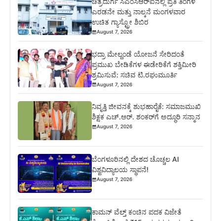
ಚಿತ್ರದುರ್ಗ ಸಿಎಂಸಿಆರ್‍ಐನಲ್ಲಿ ಪ್ರತಿ ತಿಂಗಳ
ಎರಡನೇ ಮತ್ತು ನಾಲ್ಕನೆ ಮಂಗಳವಾರ
ಉಚಿತ ಗ್ಯಾಸ್ಟ್ರೋ ಶಿಬಿರ
August 7, 2026
ಭದ್ರಾ ಮೇಲ್ದಂಡೆ ಯೋಜನೆ ಸೇರಿದಂತೆ
ಪ್ರಮುಖ ಬೇಡಿಕೆಗಳ ಈಡೇರಿಕೆಗೆ ಶಕ್ತಿಮೀರಿ
ಶ್ರಮಿಸುವೆ: ಸಚಿವ ಟಿ.ರಘುಮೂರ್ತಿ
August 7, 2026
ನಿವೃತ್ತಿ ಜೀವನಕ್ಕೆ ಶುಭಹಾರೈಕೆ: ಸಮಾಜಮುಖಿ
ಶಿಕ್ಷಕ ಎಚ್.ಆರ್. ಶಂಕರ್‌ಗೆ ಅದ್ಧೂರಿ ಸನ್ಮಾನ
August 7, 2026
ಬೆಂಗಳೂರಿನಲ್ಲಿ ದೇಶದ ಚೊಚ್ಚಲ AI
ವಿಶ್ವವಿದ್ಯಾಲಯ ಸ್ಥಾಪನೆ!
August 7, 2026
ಕಾಮನ್ ವೆಲ್ತ್ ಕಂಚಿನ ಪದಕ ವಿಜೇತೆ