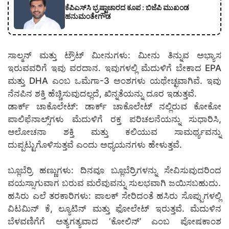
ಕೆಪಿಎಸ್‍ಸಿ ಭ್ರಷ್ಟಾಚಾರದ ಕೂಪ : ಬಿಜೆಪಿ ಮುಖಂಡ
ಹನುಮಂತೇಗೌಡ
ಸಾಲ್ಮನ್ ಮತ್ತು ಟ್ರೌಟ್ ಮೀನುಗಳು: ಮೀನು ತಿನ್ನುವ ಅಭ್ಯಾಸ
ಇರುವವರಿಗೆ ಇವು ವರದಾನ. ಇವುಗಳಲ್ಲಿ ಮೆದುಳಿಗೆ ಬೇಕಾದ EPA
ಮತ್ತು DHA ಎಂಬ ಒಮೆಗಾ-3 ಅಂಶಗಳು ಯಥೇಚ್ಛವಾಗಿವೆ. ಇವು
ನೆನಪಿನ ಶಕ್ತಿ ಹೆಚ್ಚಿಸುವುದಲ್ಲದೆ, ಖಿನ್ನತೆಯನ್ನು ದೂರ ಇಡುತ್ತವೆ.
ಡಾರ್ಕ್ ಚಾಕೊಲೇಟ್: ಡಾರ್ಕ್ ಚಾಕೊಲೇಟ್‌ ನಲ್ಲಿರುವ ಕೋಕೋ
ಪಾಲಿಫೆನಾಲ್ಸ್‌ಗಳು ಮೆದುಳಿಗೆ ರಕ್ತ ಪರಿಚಲನೆಯನ್ನು ಸುಧಾರಿಸಿ,
ಆಲೋಚನಾ ಶಕ್ತಿ ಮತ್ತು ಕಲಿಯುವ ಸಾಮರ್ಥ್ಯವನ್ನು
ದುಪ್ಪಟ್ಟುಗೊಳಿಸುತ್ತವೆ ಎಂದು ಅಧ್ಯಯನಗಳು ಹೇಳುತ್ತವೆ.
ಬ್ಲೂಬೆರ್ರಿ ಹಣ್ಣುಗಳು: ದಿನವೂ ಬ್ಲೂಬೆರ್ರಿಗಳನ್ನು ಸೇವಿಸುವುದರಿಂದ
ವಯಸ್ಸಾಗುವಾಗ ಬರುವ ಮರೆವುವನ್ನು ಸುಲಭವಾಗಿ ಜಯಿಸಬಹುದು.
ಹಸಿರು ಎಲೆ ತರಕಾರಿಗಳು: ಪಾಲಕ್ ಸೇರಿದಂತೆ ಹಸಿರು ಸೊಪ್ಪುಗಳಲ್ಲಿ
ವಿಟಮಿನ್ ಕೆ, ಲ್ಯೂಟಿನ್ ಮತ್ತು ಫೋಲೇಟ್ ಇರುತ್ತವೆ. ಮೆದುಳಿನ
ಬೆಳವಣಿಗೆಗೆ ಅತ್ಯಗತ್ಯವಾದ ‘ಕೋಲಿನ್’ ಎಂಬ ಪೋಷಕಾಂಶ