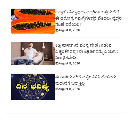
ಪಪ್ಪಾಯಿ ತಿನ್ನುವುದು ಎಲ್ಲರಿಗೂ ಒಳ್ಳೆಯದೇ?
ಈ ಆರೋಗ್ಯ ಸಮಸ್ಯೆಗಳಿದ್ದರೆ ಮೊದಲು ವೈದ್ಯರ
ಸಲಹೆ ಪಡೆಯಿರಿ!
August 8, 2026
ಕಿಡ್ನಿ ಹಾಳಾಗುವ ಮುನ್ನ ದೇಹ ನೀಡುವ
ಎಚ್ಚರಿಕೆಗಳಿವು! ಈ ಲಕ್ಷಣಗಳನ್ನು ಎಂದಿಗೂ
ನಿರ್ಲಕ್ಷಿಸಬೇಡಿ
August 8, 2026
ಈ ರಾಶಿಯವರಿಗೆ ಎಷ್ಟೇ ತಿಳಿಸಿ ಹೇಳಿದರು
ಮದುವೆಗೆ ಒಪ್ಪುತ್ತಿಲ್ಲ
August 8, 2026