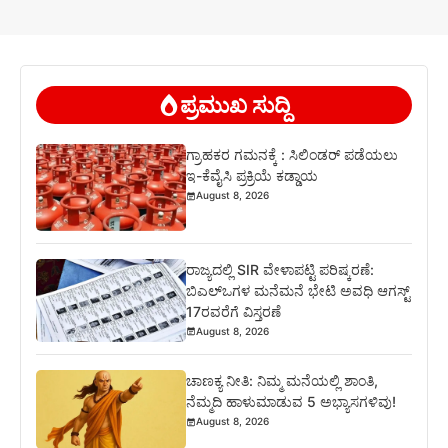
ಪ್ರಮುಖ ಸುದ್ದಿ
ಗ್ರಾಹಕರ ಗಮನಕ್ಕೆ : ಸಿಲಿಂಡರ್ ಪಡೆಯಲು
ಇ-ಕೆವೈಸಿ ಪ್ರಕ್ರಿಯೆ ಕಡ್ಡಾಯ
August 8, 2026
ರಾಜ್ಯದಲ್ಲಿ SIR ವೇಳಾಪಟ್ಟಿ ಪರಿಷ್ಕರಣೆ:
ಬಿಎಲ್‌ಒಗಳ ಮನೆಮನೆ ಭೇಟಿ ಅವಧಿ ಆಗಸ್ಟ್
17ರವರೆಗೆ ವಿಸ್ತರಣೆ
August 8, 2026
ಚಾಣಕ್ಯ ನೀತಿ: ನಿಮ್ಮ ಮನೆಯಲ್ಲಿ ಶಾಂತಿ,
ನೆಮ್ಮದಿ ಹಾಳುಮಾಡುವ 5 ಅಭ್ಯಾಸಗಳಿವು!
August 8, 2026