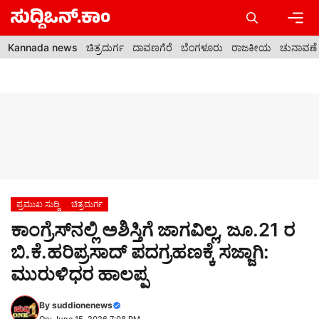
Skip
to
content
Men
Kannada news
ಚಿತ್ರದುರ್ಗ
ದಾವಣಗೆರೆ
ಬೆಂಗಳೂರು
ರಾಜಕೀಯ
ಚುನಾವಣೆ
ಪ್ರಮುಖ ಸುದ್ದಿ
ಚಿತ್ರದುರ್ಗ
ಕಾಂಗ್ರೆಸ್‌ನಲ್ಲಿ ಅಶಿಸ್ತಿಗೆ ಜಾಗವಿಲ್ಲ, ಜೂ.21 ರ
ಬಿ.ಕೆ.ಹರಿಪ್ರಸಾದ್ ಪದಗ್ರಹಣಕ್ಕೆ ಸಜ್ಜಾಗಿ:
ಮುರುಳಿಧರ ಹಾಲಪ್ಪ
By
suddionenews
On: June 15, 2026 7:08 PM