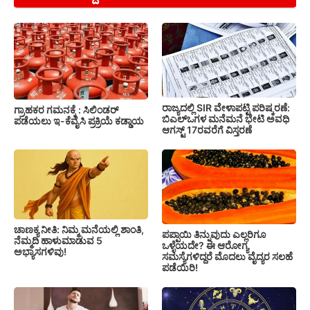
ರಾಜ್ಯದಲ್ಲಿ SIR ವೇಳಾಪಟ್ಟಿ ಪರಿಷ್ಕರಣೆ:
ಗ್ರಾಹಕರ ಗಮನಕ್ಕೆ : ಸಿಲಿಂಡರ್
ಬಿಎಲ್‌ಒಗಳ ಮನೆಮನೆ ಭೇಟಿ ಅವಧಿ
ಪಡೆಯಲು ಇ-ಕೆವೈಸಿ ಪ್ರಕ್ರಿಯೆ ಕಡ್ಡಾಯ
ಆಗಸ್ಟ್ 17ರವರೆಗೆ ವಿಸ್ತರಣೆ
ಚಾಣಕ್ಯ ನೀತಿ: ನಿಮ್ಮ ಮನೆಯಲ್ಲಿ ಶಾಂತಿ,
ಪಪ್ಪಾಯಿ ತಿನ್ನುವುದು ಎಲ್ಲರಿಗೂ
ನೆಮ್ಮದಿ ಹಾಳುಮಾಡುವ 5
ಒಳ್ಳೆಯದೇ? ಈ ಆರೋಗ್ಯ
ಅಭ್ಯಾಸಗಳಿವು!
ಸಮಸ್ಯೆಗಳಿದ್ದರೆ ಮೊದಲು ವೈದ್ಯರ ಸಲಹೆ
ಪಡೆಯಿರಿ!