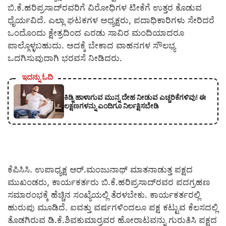
ಬಿ.ಕೆ.ಹರಿಪ್ರಸಾದ್‍ರವರಿಗೆ ವಿರೋಧಿಗಳ ಟೀಕೆಗೆ ಉತ್ತರ ಕೊಡುವ
ಧೈರ್ಯವಿದೆ. ಎಲ್ಲಾ ಘಟಕಗಳ ಅಧ್ಯಕ್ಷರು, ಪದಾಧಿಕಾರಿಗಳು ಸೇರಿದರೆ
ಒಂದೊಂದು ಕ್ಷೇತ್ರದಿಂದ ಎರಡು ಸಾವಿರ ಮಂದಿಯಾದರೂ
ಪಾಲ್ಗೊಳ್ಳಬಹುದು. ಅದಕ್ಕೆ ಬೇಕಾದ ವಾಹನಗಳ ಸೌಲಭ್ಯ
ಒದಗಿಸುವುದಾಗಿ ಭರವಸೆ ನೀಡಿದರು.
ಇದನ್ನು ಓದಿ
ಕಿಡ್ನಿ ಹಾಳಾಗುವ ಮುನ್ನ ದೇಹ ನೀಡುವ ಎಚ್ಚರಿಕೆಗಳಿವು! ಈ
ಲಕ್ಷಣಗಳನ್ನು ಎಂದಿಗೂ ನಿರ್ಲಕ್ಷಿಸಬೇಡಿ
ಕೆಪಿಸಿಸಿ. ಉಪಾಧ್ಯಕ್ಷ ಆರ್.ಮಂಜುನಾಥ್ ಮಾತನಾಡುತ್ತ ಪಕ್ಷದ
ಮುಖಂಡರು, ಕಾರ್ಯಕರ್ತರು ಬಿ.ಕೆ.ಹರಿಪ್ರಸಾದ್‍ರವರ ಪದಗ್ರಹಣ
ಸಮಾರಂಭಕ್ಕೆ ಹೆಚ್ಚಿನ ಸಂಖ್ಯೆಯಲ್ಲಿ ತೆರಳಬೇಕು. ಕಾರ್ಯಕರ್ತರಲ್ಲಿ
ಹುರುಪು ಮೂಡಿದೆ. ಐವತ್ತು ವರ್ಷಗಳಿಂದಲೂ ಪಕ್ಷ ಕಟ್ಟುವ ಕೆಲಸದಲ್ಲಿ
ತೊಡಗಿರುವ ಡಿ.ಕೆ.ಶಿವಕುಮಾರ್‍ರವರ ಹೋರಾಟವನ್ನು ಗುರುತಿಸಿ ಪಕ್ಷದ