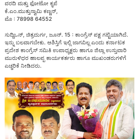
ವರದಿ ಮತ್ತು ಫೋಟೋ ಕೃಪೆ
ಕೆ.ಎಂ.ಮುತ್ತುಸ್ವಾಮಿ ಕಣ್ಣನ್,
ಮೊ : 78998 64552
ಸುದ್ದಿಒನ್, ಚಿತ್ರದುರ್ಗ, ಜೂನ್‌. 15 : ಕಾಂಗ್ರೆಸ್ ಪಕ್ಷ ಗಟ್ಟಿಯಾಗಿದೆ.
ಇನ್ನು ಬಲವಾಗಬೇಕು. ಅಶಿಸ್ತಿಗೆ ಇಲ್ಲಿ ಜಾಗವಿಲ್ಲ ಎಂದು ಕರ್ನಾಟಕ
ಪ್ರದೇಶ ಕಾಂಗ್ರೆಸ್ ಸಮಿತಿ ಉಪಾಧ್ಯಕ್ಷರು ಹಾಗೂ ಜಿಲ್ಲಾ ಉಸ್ತುವಾರಿ
ಮುರುಳಿಧರ ಹಾಲಪ್ಪ ಕಾರ್ಯಕರ್ತರು ಹಾಗೂ ಮುಖಂಡರುಗಳಿಗೆ
ಎಚ್ಚರಿಕೆ ನೀಡಿದರು.