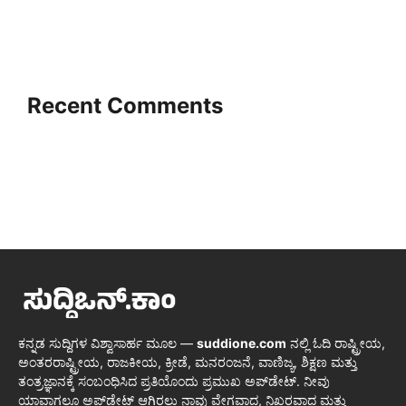
Recent Comments
ಕನ್ನಡ ಸುದ್ದಿಗಳ ವಿಶ್ವಾಸಾರ್ಹ ಮೂಲ —
suddione.com
ನಲ್ಲಿ ಓದಿ ರಾಷ್ಟ್ರೀಯ,
ಅಂತರರಾಷ್ಟ್ರೀಯ, ರಾಜಕೀಯ, ಕ್ರೀಡೆ, ಮನರಂಜನೆ, ವಾಣಿಜ್ಯ, ಶಿಕ್ಷಣ ಮತ್ತು
ತಂತ್ರಜ್ಞಾನಕ್ಕೆ ಸಂಬಂಧಿಸಿದ ಪ್ರತಿಯೊಂದು ಪ್ರಮುಖ ಅಪ್‌ಡೇಟ್. ನೀವು
ಯಾವಾಗಲೂ ಅಪ್‌ಡೇಟ್ ಆಗಿರಲು ನಾವು ವೇಗವಾದ, ನಿಖರವಾದ ಮತ್ತು