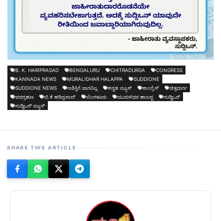
B. K. HARIPRASAD
BENGALURU
CHITRADURGA
CONGRESS
KANNADA NEWS
MURALIDHAR HALAPPA
SUDDIONE
SUDDIONE NEWS
ಅಶಿಸ್ತಿಗೆ ಜಾಗವಿಲ್ಲ
ಕನ್ನಡ ನ್ಯೂಸ್
ಕಾಂಗ್ರೆಸ್
ಚಿತ್ರದುರ್ಗ
ಪದಗ್ರಹಣ
ಬಿ.ಕೆ ಹರಿಪ್ರಸಾದ್
ಬೆಂಗಳೂರು
ಮುರುಳಿಧರ ಹಾಲಪ್ಪ
ಸುದ್ದಿಒನ್
ಸುದ್ದಿಒನ್ ನ್ಯೂಸ್
SHARE THIS ARTICLE