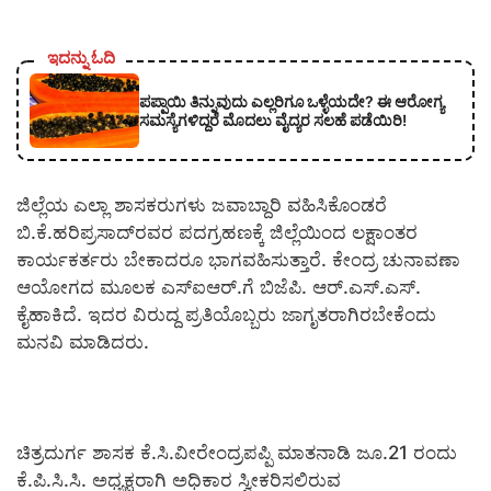
ಇದನ್ನು ಓದಿ
ಪಪ್ಪಾಯಿ ತಿನ್ನುವುದು ಎಲ್ಲರಿಗೂ ಒಳ್ಳೆಯದೇ? ಈ ಆರೋಗ್ಯ
ಸಮಸ್ಯೆಗಳಿದ್ದರೆ ಮೊದಲು ವೈದ್ಯರ ಸಲಹೆ ಪಡೆಯಿರಿ!
ಜಿಲ್ಲೆಯ ಎಲ್ಲಾ ಶಾಸಕರುಗಳು ಜವಾಬ್ದಾರಿ ವಹಿಸಿಕೊಂಡರೆ
ಬಿ.ಕೆ.ಹರಿಪ್ರಸಾದ್‍ರವರ ಪದಗ್ರಹಣಕ್ಕೆ ಜಿಲ್ಲೆಯಿಂದ ಲಕ್ಷಾಂತರ
ಕಾರ್ಯಕರ್ತರು ಬೇಕಾದರೂ ಭಾಗವಹಿಸುತ್ತಾರೆ. ಕೇಂದ್ರ ಚುನಾವಣಾ
ಆಯೋಗದ ಮೂಲಕ ಎಸ್‍ಐಆರ್.ಗೆ ಬಿಜೆಪಿ. ಆರ್.ಎಸ್.ಎಸ್.
ಕೈಹಾಕಿದೆ. ಇದರ ವಿರುದ್ದ ಪ್ರತಿಯೊಬ್ಬರು ಜಾಗೃತರಾಗಿರಬೇಕೆಂದು
ಮನವಿ ಮಾಡಿದರು.
ಚಿತ್ರದುರ್ಗ ಶಾಸಕ ಕೆ.ಸಿ.ವೀರೇಂದ್ರಪಪ್ಪಿ ಮಾತನಾಡಿ ಜೂ.21 ರಂದು
ಕೆ.ಪಿ.ಸಿ.ಸಿ. ಅಧ್ಯಕ್ಷರಾಗಿ ಅಧಿಕಾರ ಸ್ವೀಕರಿಸಲಿರುವ