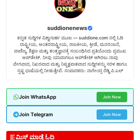
suddionenews
ಕನ್ನಡ ಸುದ್ದಿಗಳ ವಿಶ್ವಾಸಾರ್ಹ ಮೂಲ — suddione.com ನಲ್ಲಿ ಓದಿ
ರಾಷ್ಟ್ರೀಯ, ಅಂತರರಾಷ್ಟ್ರೀಯ, ರಾಜಕೀಯ, ಕ್ರೀಡೆ, ಮನರಂಜನೆ,
ವಾಣಿಜ್ಯ, ಶಿಕ್ಷಣ ಮತ್ತು ತಂತ್ರಜ್ಞಾನಕ್ಕೆ ಸಂಬಂಧಿಸಿದ ಪ್ರತಿಯೊಂದು ಪ್ರಮುಖ
ಅಪ್‌ಡೇಟ್. ನೀವು ಯಾವಾಗಲೂ ಅಪ್‌ಡೇಟ್ ಆಗಿರಲು ನಾವು
ವೇಗವಾದ, ನಿಖರವಾದ ಮತ್ತು ನಿಷ್ಪಕ್ಷಪಾತವಾದ ಸುದ್ದಿಗಳನ್ನು ಸರಳ ಹಾಗೂ
ಸ್ಪಷ್ಟ ಭಾಷೆಯಲ್ಲಿ ನೀಡುತ್ತೇವೆ. ಸಂಪಾದಕರು: ನಾಗೇಂದ್ರ ರೆಡ್ಡಿ ಪಿ.ಎಲ್
Join WhatsApp
Join Now
Join Telegram
Join Now
ಮಿಸ್ ಮಾಡ್ದೆ ಓದಿ