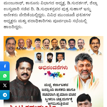
ಮಂಜುನಾಥ್, ಕಾನೂನು ವಿಭಾಗದ ಅಧ್ಯಕ್ಷ, ಡಿ.ಸುದರ್ಶನ್, ಜಿಲ್ಲಾ
ಉಸ್ತುವಾರಿ ಸಚಿವ ದಿ. ಡಿ.ಸುಧಾಕರ್‍ರವರ ಪುತ್ರ ಸುಹಾಸ್ ಇನ್ನು
ಅನೇಕರು ವೇದಿಕೆಯಲ್ಲಿದ್ದರು. ವಿವಿಧ ಮುಂಚೂಣಿ ಘಟಕಗಳ
ಅಧ್ಯಕ್ಷರು ಮತ್ತು ಪದಾಧಿಕಾರಿಗಳು ಪೂರ್ವಭಾವಿ ಸಭೆಯಲ್ಲಿ
ಹಾಜರಿದ್ದರು.