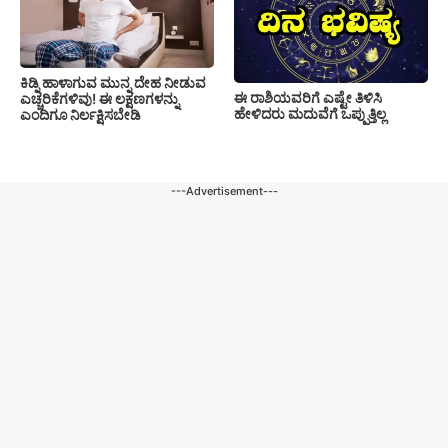
ಕಿಡ್ನಿ ಹಾಳಾಗುವ ಮುನ್ನ ದೇಹ ನೀಡುವ
ಈ ರಾಶಿಯವರಿಗೆ ಎಷ್ಟೇ ತಿಳಿಸಿ
ಎಚ್ಚರಿಕೆಗಳಿವು! ಈ ಲಕ್ಷಣಗಳನ್ನು
ಹೇಳಿದರು ಮದುವೆಗೆ ಒಪ್ಪುತ್ತಿಲ್ಲ
ಎಂದಿಗೂ ನಿರ್ಲಕ್ಷಿಸಬೇಡಿ
---Advertisement---