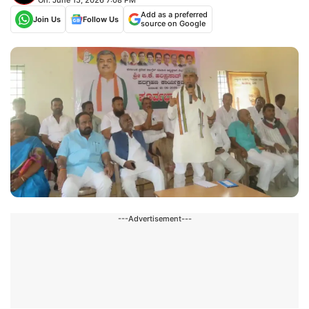
Add as a preferred
Join Us
Follow Us
source on Google
---Advertisement---