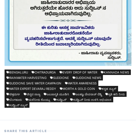
BENGALURU
CHITRADURGA
EVERY DROP OF WATER
KANNADA NEWS
RAINWATER HARVESTING
SUDDIONE
SUDDIONE NEWS
SUDDIONE SAVE WATER CAMPAIGN
WATER AWARENESS
WATER EXPERT DEVARAJ REDDY
WORTH A GOLD COIN
ಕನ್ನಡ ನ್ಯೂಸ್
ಚಿತ್ರದುರ್ಗ
ಚಿನ್ನದ ನಾಣ್ಯ
ಜಲಜಾಗೃತಿ ಮೂಡಿಸಿ
ಜಲತಜ್ಞ ದೇವರಾಜ್ ರೆಡ್ಡಿ
ಪ್ರತಿ ಹನಿ ನೀರು
ಬೆಂಗಳೂರು
ಮಳೆನೀರು ಕೊಯ್ಲು
ಸುದ್ದಿಒನ್
ಸುದ್ದಿಒನ್ ನೀರು ಉಳಿಸಿ ಅಭಿಯಾನ
ಸುದ್ದಿಒನ್ ನ್ಯೂಸ್
SHARE THIS ARTICLE