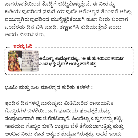
ಜಾಗರೂಕತೆಯಿಂದ ತೊಟ್ಟಿಗೆ ಬಿಟ್ಟುಕೊಳ್ಳುತ್ತೇವೆ. ಈ ನೀರನ್ನು
ಕುಡಿಯುವುದರಿಂದ ನಮಗೆ ಯಾವುದೇ ಆರೋಗ್ಯದ ತೊಂದರೆ ಆಗಿಲ್ಲ.
ವಯಸ್ಸಾಗಿರುವುದರಿಂದ ಮುನ್ನೆಚ್ಚರಿಕೆಯಾಗಿ ಹೊಸ ನೀರು ಬಂದಾಗ
ಒಂದೆರಡು ದಿನ ಬಿಸಿ ಮಾಡಿ, ತಣ್ಣಗಾಗಿಸಿ ಕುಡಿಯುತ್ತೇವೆ ಎಂದು
ಅವರು ವಿವರಿಸಿದರು.
ಇದನ್ನು ಓದಿ
ಆರೋಗ್ಯ, ಉದ್ಯೋಗವಲ್ಲ… ‘ಆ ಹುಡುಗಿಯಿಂದ ಕಾಪಾಡಿ’
ಎಂದ ಭಕ್ತ; ವೈರಲ್ ಆಯ್ತು ಹರಕೆ ಪತ್ರ
ಭೂಮಿ ಮತ್ತು ಜಲ ಮಾಲಿನ್ಯದ ಕುರಿತು ಕಳಕಳಿ :
ಇಂದಿನ ದಿನಗಳಲ್ಲಿ ಮನುಷ್ಯನು ಮಿತಿಮೀರಿದ ರಾಸಾಯನಿಕ
ಗೊಬ್ಬರಗಳ ಬಳಕೆಯಿಂದಾಗಿ ಭೂಮಿಯ ಫಲವತ್ತತೆಯನ್ನು
ಸಂಪೂರ್ಣವಾಗಿ ಹಾಳುಗೆಡವಿದ್ದಾನೆ. ಹಿಂದೆಲ್ಲಾ ಎತ್ತುಗಳನ್ನು ಕಟ್ಟಿ,
ಸಾವಯವ ಗೊಬ್ಬರ ಬಳಸಿ ಉತ್ತಮ ಬೆಳೆ ತೆಗೆಯಲಾಗುತ್ತಿತ್ತು ಮತ್ತು
ಅಂದಿನ ನೀರು ಕೂಡ ಅತ್ಯಂತ ಶುದ್ಧವಾಗಿರುತ್ತಿತ್ತು. ಆದರೆ ಇಂದು