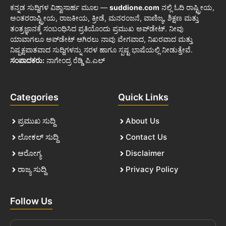
ಕನ್ನಡ ಸುದ್ದಿಗಳ ವಿಶ್ವಾಸಾರ್ಹ ಮೂಲ —
suddione.com
ನಲ್ಲಿ ಓದಿ ರಾಷ್ಟ್ರೀಯ,
ಅಂತರರಾಷ್ಟ್ರೀಯ, ರಾಜಕೀಯ, ಕ್ರೀಡೆ, ಮನರಂಜನೆ, ವಾಣಿಜ್ಯ, ಶಿಕ್ಷಣ ಮತ್ತು
ತಂತ್ರಜ್ಞಾನಕ್ಕೆ ಸಂಬಂಧಿಸಿದ ಪ್ರತಿಯೊಂದು ಪ್ರಮುಖ ಅಪ್‌ಡೇಟ್. ನೀವು
ಯಾವಾಗಲೂ ಅಪ್‌ಡೇಟ್ ಆಗಿರಲು ನಾವು ವೇಗವಾದ, ನಿಖರವಾದ ಮತ್ತು
ನಿಷ್ಪಕ್ಷಪಾತವಾದ ಸುದ್ದಿಗಳನ್ನು ಸರಳ ಹಾಗೂ ಸ್ಪಷ್ಟ ಭಾಷೆಯಲ್ಲಿ ನೀಡುತ್ತೇವೆ.
ಸಂಪಾದಕರು:
ನಾಗೇಂದ್ರ ರೆಡ್ಡಿ ಪಿ.ಎಲ್
Categories
Quick Links
ಪ್ರಮುಖ ಸುದ್ದಿ
About Us
ಲೋಕಲ್ ಸುದ್ದಿ
Contact Us
ಆರೋಗ್ಯ
Disclaimer
ರಾಜ್ಯ ಸುದ್ದಿ
Privacy Policy
Follow Us