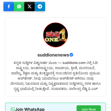
suddionenews
ಕನ್ನಡ ಸುದ್ದಿಗಳ ವಿಶ್ವಾಸಾರ್ಹ ಮೂಲ — suddione.com ನಲ್ಲಿ ಓದಿ
ರಾಷ್ಟ್ರೀಯ, ಅಂತರರಾಷ್ಟ್ರೀಯ, ರಾಜಕೀಯ, ಕ್ರೀಡೆ, ಮನರಂಜನೆ,
ವಾಣಿಜ್ಯ, ಶಿಕ್ಷಣ ಮತ್ತು ತಂತ್ರಜ್ಞಾನಕ್ಕೆ ಸಂಬಂಧಿಸಿದ ಪ್ರತಿಯೊಂದು ಪ್ರಮುಖ
ಅಪ್‌ಡೇಟ್. ನೀವು ಯಾವಾಗಲೂ ಅಪ್‌ಡೇಟ್ ಆಗಿರಲು ನಾವು
ವೇಗವಾದ, ನಿಖರವಾದ ಮತ್ತು ನಿಷ್ಪಕ್ಷಪಾತವಾದ ಸುದ್ದಿಗಳನ್ನು ಸರಳ ಹಾಗೂ
ಸ್ಪಷ್ಟ ಭಾಷೆಯಲ್ಲಿ ನೀಡುತ್ತೇವೆ. ಸಂಪಾದಕರು: ನಾಗೇಂದ್ರ ರೆಡ್ಡಿ ಪಿ.ಎಲ್
Join WhatsApp
Join Now