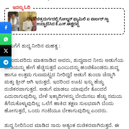
ಇದನ್ನು ಓದಿ
ಚಿತ್ರದುರ್ಗದಲ್ಲಿ ಗೋಲ್ಡನ್ ಫ್ಯಾಮಿಲಿ ಐ ಪಾರ್ಲರ್ ಸ್ಪಾ
ಉದ್ಘಾಟಿಸಿದ ಕೆ.ಎಸ್.ಈಶ್ವರಪ್ಪ
ಅಡುಗೆಗೆ ಶುದ್ಧ ನೀರಿನ ಮಹತ್ವ :
ಮುಂದುವರಿದು ಮಾತನಾಡಿದ ಅವರು, ಶುದ್ಧವಾದ ನೀರು ಅಡುಗೆಯ
ರುಚಿಯನ್ನು ಹೇಗೆ ಹೆಚ್ಚಿಸುತ್ತದೆ ಎಂಬುದನ್ನು ಹಂಚಿಕೊಂಡರು.ಶುದ್ಧ
ಹಾಗೂ ಉತ್ತಮ ಗುಣಮಟ್ಟದ ನೀರಿದ್ದರೆ ಅಡುಗೆ ತುಂಬಾ ಚೆನ್ನಾಗಿ
ಮತ್ತು ಕ್ಲೀನ್ ಆಗಿ ಇರುತ್ತದೆ. ಇದರಿಂದ ಊಟ ಇನ್ನು ಹೆಚ್ಚು
ರುಚಿಕರವಾಗುತ್ತದೆ. ಅಡುಗೆ ಮಾಡಲು ಯಾವುದೇ ತೊಂದರೆ
ಎದುರಾಗುವುದಿಲ್ಲ. ಬೇಳೆ ಇತ್ಯಾದಿಗಳನ್ನು ಬೇಯಿಸಲು ಹೆಚ್ಚು ಸಮಯ
ತೆಗೆದುಕೊಳ್ಳುವುದಿಲ್ಲ; ಒಲೆಗೆ ಹಾಕಿದ ತಕ್ಷಣ ಸುಲಭವಾಗಿ ಬೆಂದು
ಹೋಗುತ್ತದೆ, ಒಂದು ಗಂಟೆಯೂ ಬೇಕಾಗುವುದಿಲ್ಲ ಎಂದರು.
ಶುದ್ಧ ನೀರಿನಿಂದ ಮಾಡಿದ ಸಾರು ಅತ್ಯಂತ ರುಚಿಕರವಾಗಿರುತ್ತದೆ. ಈ