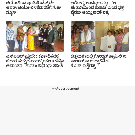
ಜಿಯೋದಿಂದ ಇಂಡಿಪೆಂಡೆನ್ಸ್ ಡೇ
ಆರೋಗ್ಯ, ಉದ್ಯೋಗವಲ್ಲ… ‘ಆ
ಆಫರ್: ಜಿಯೋ ಬಳಕೆದಾರರಿಗೆ ಗುಡ್
ಹುಡುಗಿಯಿಂದ ಕಾಪಾಡಿ’ ಎಂದ ಭಕ್ತ;
ನ್ಯೂಸ್
ವೈರಲ್ ಆಯ್ತು ಹರಕೆ ಪತ್ರ
ಎಸ್‍ಐಆರ್ ಪ್ರಕ್ರಿಯೆ : ಕರ್ನಾಟಕದಲ್ಲಿ
ಚಿತ್ರದುರ್ಗದಲ್ಲಿ ಗೋಲ್ಡನ್ ಫ್ಯಾಮಿಲಿ ಐ
ಬಿಹಾರ ಮತ್ತು ಬಂಗಾಳಕ್ಕಿಂತಲೂ ಹೆಚ್ಚಿನ
ಪಾರ್ಲರ್ ಸ್ಪಾ ಉದ್ಘಾಟಿಸಿದ
ಅವಾಂತರ : ಕಾವಲು ಕಾನೂನು ಸಮಿತಿ
ಕೆ.ಎಸ್.ಈಶ್ವರಪ್ಪ
---Advertisement---