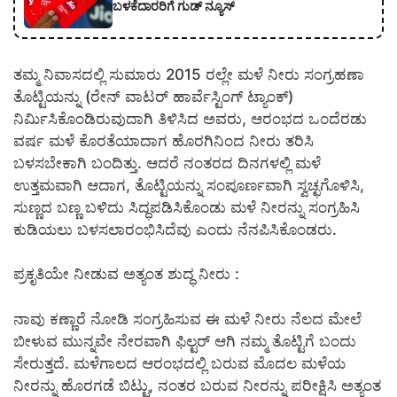
ಬಳಕೆದಾರರಿಗೆ ಗುಡ್ ನ್ಯೂಸ್
ತಮ್ಮ ನಿವಾಸದಲ್ಲಿ ಸುಮಾರು 2015 ರಲ್ಲೇ ಮಳೆ ನೀರು ಸಂಗ್ರಹಣಾ
ತೊಟ್ಟಿಯನ್ನು (ರೇನ್ ವಾಟರ್ ಹಾರ್ವೆಸ್ಟಿಂಗ್ ಟ್ಯಾಂಕ್)
ನಿರ್ಮಿಸಿಕೊಂಡಿರುವುದಾಗಿ ತಿಳಿಸಿದ ಅವರು, ಆರಂಭದ ಒಂದೆರಡು
ವರ್ಷ ಮಳೆ ಕೊರತೆಯಾದಾಗ ಹೊರಗಿನಿಂದ ನೀರು ತರಿಸಿ
ಬಳಸಬೇಕಾಗಿ ಬಂದಿತ್ತು. ಆದರೆ ನಂತರದ ದಿನಗಳಲ್ಲಿ ಮಳೆ
ಉತ್ತಮವಾಗಿ ಆದಾಗ, ತೊಟ್ಟಿಯನ್ನು ಸಂಪೂರ್ಣವಾಗಿ ಸ್ವಚ್ಛಗೊಳಿಸಿ,
ಸುಣ್ಣದ ಬಣ್ಣ ಬಳಿದು ಸಿದ್ಧಪಡಿಸಿಕೊಂಡು ಮಳೆ ನೀರನ್ನು ಸಂಗ್ರಹಿಸಿ
ಕುಡಿಯಲು ಬಳಸಲಾರಂಭಿಸಿದೆವು ಎಂದು ನೆನಪಿಸಿಕೊಂಡರು.
ಪ್ರಕೃತಿಯೇ ನೀಡುವ ಅತ್ಯಂತ ಶುದ್ಧ ನೀರು :
ನಾವು ಕಣ್ಣಾರೆ ನೋಡಿ ಸಂಗ್ರಹಿಸುವ ಈ ಮಳೆ ನೀರು ನೆಲದ ಮೇಲೆ
ಬೀಳುವ ಮುನ್ನವೇ ನೇರವಾಗಿ ಫಿಲ್ಟರ್ ಆಗಿ ನಮ್ಮ ತೊಟ್ಟಿಗೆ ಬಂದು
ಸೇರುತ್ತದೆ. ಮಳೆಗಾಲದ ಆರಂಭದಲ್ಲಿ ಬರುವ ಮೊದಲ ಮಳೆಯ
ನೀರನ್ನು ಹೊರಗಡೆ ಬಿಟ್ಟು, ನಂತರ ಬರುವ ನೀರನ್ನು ಪರೀಕ್ಷಿಸಿ ಅತ್ಯಂತ