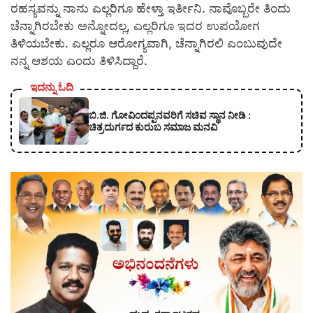
ರಹಸ್ಯವನ್ನು ನಾನು ಎಲ್ಲರಿಗೂ ಹೇಳ್ತಾ ಇರ್ತೀನಿ. ನಾವೊಬ್ಬರೇ ತಿಂದು
ಚೆನ್ನಾಗಿರಬೇಕು ಅನ್ನೋದಲ್ಲ, ಎಲ್ಲರಿಗೂ ಇದರ ಉಪಯೋಗ
ತಿಳಿಯಬೇಕು. ಎಲ್ಲರೂ ಆರೋಗ್ಯವಾಗಿ, ಚೆನ್ನಾಗಿರಲಿ ಎಂಬುವುದೇ
ನನ್ನ ಆಶಯ ಎಂದು ತಿಳಿಸಿದ್ದಾರೆ.
ಇದನ್ನು ಓದಿ
ಬಿ.ಜಿ. ಗೋವಿಂದಪ್ಪನವರಿಗೆ ಸಚಿವ ಸ್ಥಾನ ನೀಡಿ :
ಚಿತ್ರದುರ್ಗದ ಕುರುಬ ಸಮಾಜ ಮನವಿ