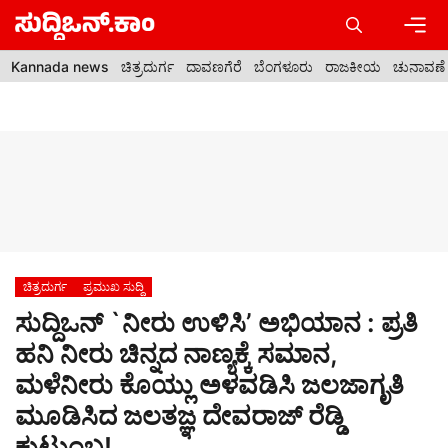
Skip
to
content
Men
Kannada news
ಚಿತ್ರದುರ್ಗ
ದಾವಣಗೆರೆ
ಬೆಂಗಳೂರು
ರಾಜಕೀಯ
ಚುನಾವಣೆ
ಚಿತ್ರದುರ್ಗ
ಪ್ರಮುಖ ಸುದ್ದಿ
ಸುದ್ದಿಒನ್ `ನೀರು ಉಳಿಸಿ’ ಅಭಿಯಾನ : ಪ್ರತಿ
ಹನಿ ನೀರು ಚಿನ್ನದ ನಾಣ್ಯಕ್ಕೆ ಸಮಾನ,
ಮಳೆನೀರು ಕೊಯ್ಲು ಅಳವಡಿಸಿ ಜಲಜಾಗೃತಿ
ಮೂಡಿಸಿದ ಜಲತಜ್ಞ ದೇವರಾಜ್ ರೆಡ್ಡಿ
ಕುಟುಂಬ!