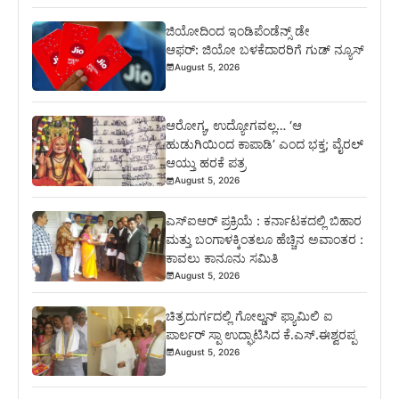
ಜಿಯೋದಿಂದ ಇಂಡಿಪೆಂಡೆನ್ಸ್ ಡೇ
ಆಫರ್: ಜಿಯೋ ಬಳಕೆದಾರರಿಗೆ ಗುಡ್ ನ್ಯೂಸ್
August 5, 2026
ಆರೋಗ್ಯ, ಉದ್ಯೋಗವಲ್ಲ… ‘ಆ
ಹುಡುಗಿಯಿಂದ ಕಾಪಾಡಿ’ ಎಂದ ಭಕ್ತ; ವೈರಲ್
ಆಯ್ತು ಹರಕೆ ಪತ್ರ
August 5, 2026
ಎಸ್‍ಐಆರ್ ಪ್ರಕ್ರಿಯೆ : ಕರ್ನಾಟಕದಲ್ಲಿ ಬಿಹಾರ
ಮತ್ತು ಬಂಗಾಳಕ್ಕಿಂತಲೂ ಹೆಚ್ಚಿನ ಅವಾಂತರ :
ಕಾವಲು ಕಾನೂನು ಸಮಿತಿ
August 5, 2026
ಚಿತ್ರದುರ್ಗದಲ್ಲಿ ಗೋಲ್ಡನ್ ಫ್ಯಾಮಿಲಿ ಐ
ಪಾರ್ಲರ್ ಸ್ಪಾ ಉದ್ಘಾಟಿಸಿದ ಕೆ.ಎಸ್.ಈಶ್ವರಪ್ಪ
August 5, 2026