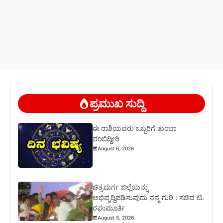
ಪ್ರಮುಖ ಸುದ್ದಿ
ಈ ರಾಶಿಯವರು ಒಬ್ಬರಿಗೆ ತುಂಬಾ
ನಂಬಿದ್ದೀರಿ
August 6, 2026
ಚಿತ್ರದುರ್ಗ ಜಿಲ್ಲೆಯನ್ನು
ಅಭಿವೃದ್ದಿಪಡಿಸುವುದು ನನ್ನ ಗುರಿ : ಸಚಿವ ಟಿ.
ರಘುಮೂರ್ತಿ
August 5, 2026