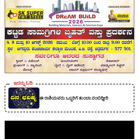
ಇದನ್ನು ಓದಿ
ಈ ರಾಶಿಯವರು ಒಬ್ಬರಿಗೆ ತುಂಬಾ ನಂಬಿದ್ದೀರಿ