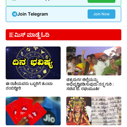
Join Telegram
Join Now
ಮಿಸ್ ಮಾಡ್ದೆ ಓದಿ
ಚಿತ್ರದುರ್ಗ ಜಿಲ್ಲೆಯನ್ನು
ಈ ರಾಶಿಯವರು ಒಬ್ಬರಿಗೆ ತುಂಬಾ
ಅಭಿವೃದ್ದಿಪಡಿಸುವುದು ನನ್ನ ಗುರಿ :
ನಂಬಿದ್ದೀರಿ
ಸಚಿವ ಟಿ. ರಘುಮೂರ್ತಿ