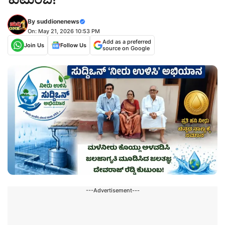
By
suddionenews
On: May 21, 2026 10:53 PM
Add as a preferred
Join Us
Follow Us
source on Google
---Advertisement---