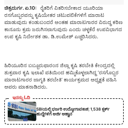
ಚಿತ್ರದುರ್ಗ. ಏ.10:
ರೈತರಿಗೆ ವಿತರಿಸಬೇಕಾದ ಯೂರಿಯಾ
ರಸಗೊಬ್ಬರವನ್ನು ಕೃಷಿಯೇತರ ಚಟುವಟಿಕೆಗಳಿಗೆ ಮಾರಾಟ
ಮಾಡುವುದು ಕಂಡುಬಂದರೆ ಅಂತಹ ಮಾರಾಟಗಾರರ ವಿರುದ್ಧ ಕಠಿಣ
ಕಾನೂನು ಕ್ರಮ ಜರುಗಿಸಲಾಗುವುದು ಎಂದು ಚಳ್ಳಕೆರೆ ಉಪವಿಭಾಗದ
ಉಪ ಕೃಷಿ ನಿರ್ದೇಶಕ ಡಾ. ಡಿ.ಉಮೇಶ್ ಎಚ್ಚರಿಸಿದರು.
ಹಿರಿಯೂರಿನ ಬಬ್ಬೂರುಫಾರಂನ ಜಿಲ್ಲಾ ಕೃಷಿ ತರಬೇತಿ ಕೇಂದ್ರದಲ್ಲಿ
ಶುಕ್ರವಾರ ಕೃಷಿ ಇಲಾಖೆ ವತಿಯಿಂದ ಹಮ್ಮಿಕೊಳ್ಳಲಾಗಿದ್ದ ‘ರಸಗೊಬ್ಬರ
ಮಾರಾಟಗಾರರ ಜಾಗೃತಿ ತರಬೇತಿ’ ಕಾರ್ಯಕ್ರಮದ ಅಧ್ಯಕ್ಷತೆ ವಹಿಸಿ
ಅವರು ಮಾತನಾಡಿದರು.
ಇದನ್ನು ಓದಿ
SBIಯಲ್ಲಿ ಭರ್ಜರಿ ಉದ್ಯೋಗಾವಕಾಶ; 1,538 ಕ್ಲರ್ಕ್
ಹುದ್ದೆಗಳಿಗೆ ಅರ್ಜಿ ಆಹ್ವಾನ