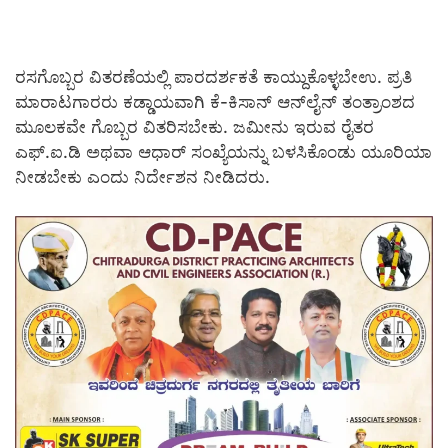
ರಸಗೊಬ್ಬರ ವಿತರಣೆಯಲ್ಲಿ ಪಾರದರ್ಶಕತೆ ಕಾಯ್ದುಕೊಳ್ಳಬೇಉ. ಪ್ರತಿ
ಮಾರಾಟಗಾರರು ಕಡ್ಡಾಯವಾಗಿ ಕೆ-ಕಿಸಾನ್ ಆನ್‍ಲೈನ್ ತಂತ್ರಾಂಶದ
ಮೂಲಕವೇ ಗೊಬ್ಬರ ವಿತರಿಸಬೇಕು. ಜಮೀನು ಇರುವ ರೈತರ
ಎಫ್.ಐ.ಡಿ ಅಥವಾ ಆಧಾರ್ ಸಂಖ್ಯೆಯನ್ನು ಬಳಸಿಕೊಂಡು ಯೂರಿಯಾ
ನೀಡಬೇಕು ಎಂದು ನಿರ್ದೇಶನ ನೀಡಿದರು.