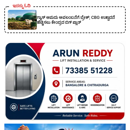
ಇದನ್ನು ಓದಿ
ಗ್ಯಾಸ್ ಆಮದು ಅವಲಂಬನೆಗೆ ಬ್ರೇಕ್; CBG ಉತ್ಪಾದನೆ
ಹೆಚ್ಚಿಸಲು ಕೇಂದ್ರದ ಬಿಗ್ ಪ್ಲಾನ್