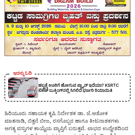
ಇದನ್ನು ಓದಿ
ಹಬ್ಬಕ್ಕೆ ಊರಿಗೆ ಹೋಗುವ ಪ್ಲ್ಯಾನ್ ಇದೆಯಾ? KSRTC
ಟಿಕೆಟ್ ಬುಕ್ಕಿಂಗ್‌ನಲ್ಲಿ ಸಿಗಲಿದೆ ಭರ್ಜರಿ ರಿಯಾಯಿತಿ
ಹಿರಿಯೂರು ಸಹಾಯಕ ಕೃಷಿ ನಿರ್ದೇಶಕ ಡಾ. ಜೆ.ಅಶೋಕ
ಮಾತನಾಡಿ, ಬಿತ್ತನೆ ಬೀಜ, ರಸಗೊಬ್ಬರ ಹಾಗೂ ಕೀಟನಾಶಕಗಳು
ಅಗತ್ಯ ವಸ್ತುಗಳ ಕಾಯ್ದೆಯ ವ್ಯಾಪ್ತಿಗೆ ಬರುತ್ತವೆ. ಲಾಭದ ಉದ್ದೇಶದಿಂದ