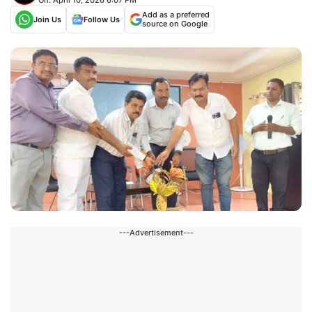
Add as a preferred
Join Us
Follow Us
source on Google
---Advertisement---