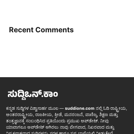
Recent Comments
ಕನ್ನಡ ಸುದ್ದಿಗಳ ವಿಶ್ವಾಸಾರ್ಹ ಮೂಲ —
suddione.com
ನಲ್ಲಿ ಓದಿ ರಾಷ್ಟ್ರೀಯ,
ಅಂತರರಾಷ್ಟ್ರೀಯ, ರಾಜಕೀಯ, ಕ್ರೀಡೆ, ಮನರಂಜನೆ, ವಾಣಿಜ್ಯ, ಶಿಕ್ಷಣ ಮತ್ತು
ತಂತ್ರಜ್ಞಾನಕ್ಕೆ ಸಂಬಂಧಿಸಿದ ಪ್ರತಿಯೊಂದು ಪ್ರಮುಖ ಅಪ್‌ಡೇಟ್. ನೀವು
ಯಾವಾಗಲೂ ಅಪ್‌ಡೇಟ್ ಆಗಿರಲು ನಾವು ವೇಗವಾದ, ನಿಖರವಾದ ಮತ್ತು
ನಿಷ್ಪಕ್ಷಪಾತವಾದ ಸುದ್ದಿಗಳನ್ನು ಸರಳ ಹಾಗೂ ಸ್ಪಷ್ಟ ಭಾಷೆಯಲ್ಲಿ ನೀಡುತ್ತೇವೆ.