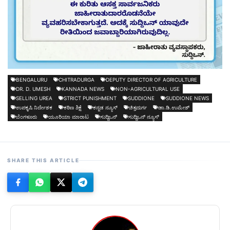
BENGALURU
CHITRADURGA
DEPUTY DIRECTOR OF AGRICULTURE
DR. D. UMESH
KANNADA NEWS
NON-AGRICULTURAL USE
SELLING UREA
STRICT PUNISHMENT
SUDDIONE
SUDDIONE NEWS
ಉಪಕೃಷಿ ನಿರ್ದೇಶಕ
ಕಠಿಣ ಶಿಕ್ಷೆ
ಕನ್ನಡ ನ್ಯೂಸ್
ಚಿತ್ರದುರ್ಗ
ಡಾ.ಡಿ.ಉಮೇಶ್
ಬೆಂಗಳೂರು
ಯೂರಿಯಾ ಮಾರಾಟ
ಸುದ್ದಿಒನ್
ಸುದ್ದಿಒನ್ ನ್ಯೂಸ್
SHARE THIS ARTICLE