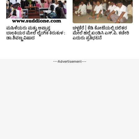
ಚಳ್ಳಕೆರೆ | ಕೆಡಿ ಕೋಟೆಯಲ್ಲಿ ದಲಿತರ
ಮಹಿಳೆಯರು ಮತ್ತು ಅಪ್ರಾಪ್ತ
ಮೇಲೆ ಹಲ್ಲೆ ಖಂಡಿಸಿ ಎಸ್.ಪಿ. ಕಚೇರಿ
ಬಾಲಕಿಯರ ಮೇಲೆ ಲೈಂಗಿಕ ಕಿರುಕುಳ :
ಎದುರು ಪ್ರತಿಭಟನೆ
ಡಾ.ಶಿವಣ್ಣ ವಿಷಾದ
---Advertisement---