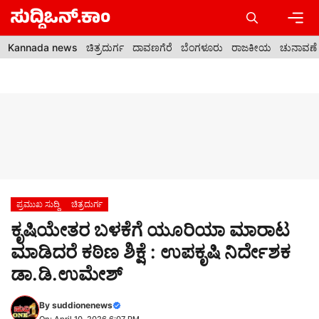
Skip
to
content
Men
Kannada news
ಚಿತ್ರದುರ್ಗ
ದಾವಣಗೆರೆ
ಬೆಂಗಳೂರು
ರಾಜಕೀಯ
ಚುನಾವಣೆ
ಪ್ರಮುಖ ಸುದ್ದಿ
ಚಿತ್ರದುರ್ಗ
ಕೃಷಿಯೇತರ ಬಳಕೆಗೆ ಯೂರಿಯಾ ಮಾರಾಟ
ಮಾಡಿದರೆ ಕಠಿಣ ಶಿಕ್ಷೆ : ಉಪಕೃಷಿ ನಿರ್ದೇಶಕ
ಡಾ.ಡಿ.ಉಮೇಶ್
By
suddionenews
On: April 10, 2026 6:07 PM