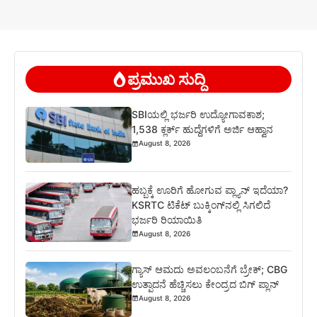
ಪ್ರಮುಖ ಸುದ್ದಿ
SBIಯಲ್ಲಿ ಭರ್ಜರಿ ಉದ್ಯೋಗಾವಕಾಶ;
1,538 ಕ್ಲರ್ಕ್ ಹುದ್ದೆಗಳಿಗೆ ಅರ್ಜಿ ಆಹ್ವಾನ
August 8, 2026
ಹಬ್ಬಕ್ಕೆ ಊರಿಗೆ ಹೋಗುವ ಪ್ಲ್ಯಾನ್ ಇದೆಯಾ?
KSRTC ಟಿಕೆಟ್ ಬುಕ್ಕಿಂಗ್‌ನಲ್ಲಿ ಸಿಗಲಿದೆ
ಭರ್ಜರಿ ರಿಯಾಯಿತಿ
August 8, 2026
ಗ್ಯಾಸ್ ಆಮದು ಅವಲಂಬನೆಗೆ ಬ್ರೇಕ್; CBG
ಉತ್ಪಾದನೆ ಹೆಚ್ಚಿಸಲು ಕೇಂದ್ರದ ಬಿಗ್ ಪ್ಲಾನ್
August 8, 2026