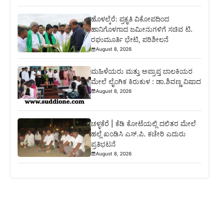
ಹೊಳಲ್ಕೆರೆ: ಪ್ರಕೃತಿ ವಿಕೋಪದಿಂದ
ಹಾನಿಗೊಳಗಾದ ಜಮೀನುಗಳಿಗೆ ಸಚಿವ ಟಿ.
ರಘುಮೂರ್ತಿ ಭೇಟಿ, ಪರಿಶೀಲನೆ
August 8, 2026
ಮಹಿಳೆಯರು ಮತ್ತು ಅಪ್ರಾಪ್ತ ಬಾಲಕಿಯರ
ಮೇಲೆ ಲೈಂಗಿಕ ಕಿರುಕುಳ : ಡಾ.ಶಿವಣ್ಣ ವಿಷಾದ
August 8, 2026
ಚಳ್ಳಕೆರೆ | ಕೆಡಿ ಕೋಟೆಯಲ್ಲಿ ದಲಿತರ ಮೇಲೆ
ಹಲ್ಲೆ ಖಂಡಿಸಿ ಎಸ್.ಪಿ. ಕಚೇರಿ ಎದುರು
ಪ್ರತಿಭಟನೆ
August 8, 2026