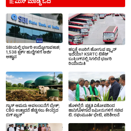
ಮಿಸ್ ಮಾಡ್ದೆ ಓದಿ
SBIಯಲ್ಲಿ ಭರ್ಜರಿ ಉದ್ಯೋಗಾವಕಾಶ;
ಹಬ್ಬಕ್ಕೆ ಊರಿಗೆ ಹೋಗುವ ಪ್ಲ್ಯಾನ್
1,538 ಕ್ಲರ್ಕ್ ಹುದ್ದೆಗಳಿಗೆ ಅರ್ಜಿ
ಇದೆಯಾ? KSRTC ಟಿಕೆಟ್
ಆಹ್ವಾನ
ಬುಕ್ಕಿಂಗ್‌ನಲ್ಲಿ ಸಿಗಲಿದೆ ಭರ್ಜರಿ
ರಿಯಾಯಿತಿ
ಗ್ಯಾಸ್ ಆಮದು ಅವಲಂಬನೆಗೆ ಬ್ರೇಕ್;
ಹೊಳಲ್ಕೆರೆ: ಪ್ರಕೃತಿ ವಿಕೋಪದಿಂದ
CBG ಉತ್ಪಾದನೆ ಹೆಚ್ಚಿಸಲು ಕೇಂದ್ರದ
ಹಾನಿಗೊಳಗಾದ ಜಮೀನುಗಳಿಗೆ ಸಚಿವ
ಬಿಗ್ ಪ್ಲಾನ್
ಟಿ. ರಘುಮೂರ್ತಿ ಭೇಟಿ, ಪರಿಶೀಲನೆ