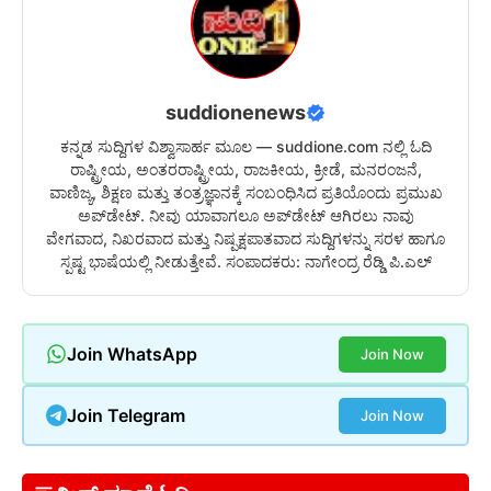
suddionenews
ಕನ್ನಡ ಸುದ್ದಿಗಳ ವಿಶ್ವಾಸಾರ್ಹ ಮೂಲ — suddione.com ನಲ್ಲಿ ಓದಿ
ರಾಷ್ಟ್ರೀಯ, ಅಂತರರಾಷ್ಟ್ರೀಯ, ರಾಜಕೀಯ, ಕ್ರೀಡೆ, ಮನರಂಜನೆ,
ವಾಣಿಜ್ಯ, ಶಿಕ್ಷಣ ಮತ್ತು ತಂತ್ರಜ್ಞಾನಕ್ಕೆ ಸಂಬಂಧಿಸಿದ ಪ್ರತಿಯೊಂದು ಪ್ರಮುಖ
ಅಪ್‌ಡೇಟ್. ನೀವು ಯಾವಾಗಲೂ ಅಪ್‌ಡೇಟ್ ಆಗಿರಲು ನಾವು
ವೇಗವಾದ, ನಿಖರವಾದ ಮತ್ತು ನಿಷ್ಪಕ್ಷಪಾತವಾದ ಸುದ್ದಿಗಳನ್ನು ಸರಳ ಹಾಗೂ
ಸ್ಪಷ್ಟ ಭಾಷೆಯಲ್ಲಿ ನೀಡುತ್ತೇವೆ. ಸಂಪಾದಕರು: ನಾಗೇಂದ್ರ ರೆಡ್ಡಿ ಪಿ.ಎಲ್
Join WhatsApp
Join Now
Join Telegram
Join Now