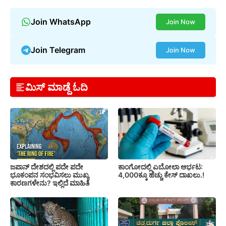
Join WhatsApp
Join Now
Join Telegram
Join Now
ಮಿಸ್ ಮಾಡ್ದೆ ಓದಿ
ಕಾಂಗೋದಲ್ಲಿ ಎಬೋಲಾ ಆರ್ಭಟ:
ಜಪಾನ್ ದೇಶದಲ್ಲಿ ಪದೇ ಪದೇ
4,000ಕ್ಕೂ ಹೆಚ್ಚು ಕೇಸ್ ದಾಖಲು.!
ಭೂಕಂಪನ ಸಂಭವಿಸಲು ಮುಖ್ಯ
ಕಾರಣಗಳೇನು? ಇಲ್ಲಿದೆ ಮಾಹಿತಿ