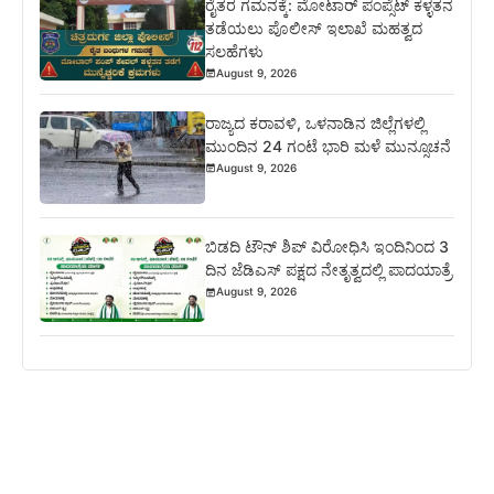
ರೈತರ ಗಮನಕ್ಕೆ: ಮೋಟಾರ್ ಪಂಪ್ಸೆಟ್ ಕಳ್ಳತನ
ತಡೆಯಲು ಪೊಲೀಸ್ ಇಲಾಖೆ ಮಹತ್ವದ
ಸಲಹೆಗಳು
August 9, 2026
ರಾಜ್ಯದ ಕರಾವಳಿ, ಒಳನಾಡಿನ ಜಿಲ್ಲೆಗಳಲ್ಲಿ
ಮುಂದಿನ 24 ಗಂಟೆ ಭಾರಿ ಮಳೆ ಮುನ್ಸೂಚನೆ
August 9, 2026
ಬಿಡದಿ ಟೌನ್ ಶಿಪ್ ವಿರೋಧಿಸಿ ಇಂದಿನಿಂದ 3
ದಿನ ಜೆಡಿಎಸ್ ಪಕ್ಷದ ನೇತೃತ್ವದಲ್ಲಿ ಪಾದಯಾತ್ರೆ
August 9, 2026