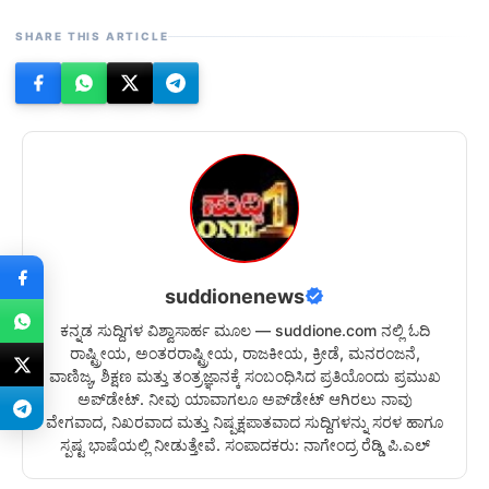
SHARE THIS ARTICLE
suddionenews
ಕನ್ನಡ ಸುದ್ದಿಗಳ ವಿಶ್ವಾಸಾರ್ಹ ಮೂಲ — suddione.com ನಲ್ಲಿ ಓದಿ
ರಾಷ್ಟ್ರೀಯ, ಅಂತರರಾಷ್ಟ್ರೀಯ, ರಾಜಕೀಯ, ಕ್ರೀಡೆ, ಮನರಂಜನೆ,
ವಾಣಿಜ್ಯ, ಶಿಕ್ಷಣ ಮತ್ತು ತಂತ್ರಜ್ಞಾನಕ್ಕೆ ಸಂಬಂಧಿಸಿದ ಪ್ರತಿಯೊಂದು ಪ್ರಮುಖ
ಅಪ್‌ಡೇಟ್. ನೀವು ಯಾವಾಗಲೂ ಅಪ್‌ಡೇಟ್ ಆಗಿರಲು ನಾವು
ವೇಗವಾದ, ನಿಖರವಾದ ಮತ್ತು ನಿಷ್ಪಕ್ಷಪಾತವಾದ ಸುದ್ದಿಗಳನ್ನು ಸರಳ ಹಾಗೂ
ಸ್ಪಷ್ಟ ಭಾಷೆಯಲ್ಲಿ ನೀಡುತ್ತೇವೆ. ಸಂಪಾದಕರು: ನಾಗೇಂದ್ರ ರೆಡ್ಡಿ ಪಿ.ಎಲ್