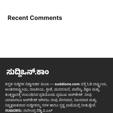
Recent Comments
ಕನ್ನಡ ಸುದ್ದಿಗಳ ವಿಶ್ವಾಸಾರ್ಹ ಮೂಲ —
suddione.com
ನಲ್ಲಿ ಓದಿ ರಾಷ್ಟ್ರೀಯ,
ಅಂತರರಾಷ್ಟ್ರೀಯ, ರಾಜಕೀಯ, ಕ್ರೀಡೆ, ಮನರಂಜನೆ, ವಾಣಿಜ್ಯ, ಶಿಕ್ಷಣ ಮತ್ತು
ತಂತ್ರಜ್ಞಾನಕ್ಕೆ ಸಂಬಂಧಿಸಿದ ಪ್ರತಿಯೊಂದು ಪ್ರಮುಖ ಅಪ್‌ಡೇಟ್. ನೀವು
ಯಾವಾಗಲೂ ಅಪ್‌ಡೇಟ್ ಆಗಿರಲು ನಾವು ವೇಗವಾದ, ನಿಖರವಾದ ಮತ್ತು
ನಿಷ್ಪಕ್ಷಪಾತವಾದ ಸುದ್ದಿಗಳನ್ನು ಸರಳ ಹಾಗೂ ಸ್ಪಷ್ಟ ಭಾಷೆಯಲ್ಲಿ ನೀಡುತ್ತೇವೆ.
ಸಂಪಾದಕರು:
ನಾಗೇಂದ್ರ ರೆಡ್ಡಿ ಪಿ.ಎಲ್