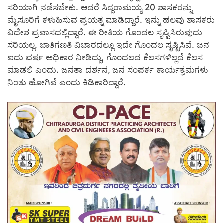
ಸರಿಯಾಗಿ ನಡೆಸಬೇಕು. ಆದರೆ ಸಿದ್ದರಾಮಯ್ಯ 20 ಶಾಸಕರನ್ನು
ಮೈಸೂರಿಗೆ ಕಳುಹಿಸುವ ಪ್ರಯತ್ನ ಮಾಡಿದ್ದಾರೆ. ಇನ್ನು ಹಲವು ಶಾಸಕರು
ವಿದೇಶ ಪ್ರವಾಸದಲ್ಲಿದ್ದಾರೆ. ಈ ರೀತಿಯ ಗೊಂದಲ ಸೃಷ್ಟಿಸಿರುವುದು
ಸರಿಯಲ್ಲ. ಜಾತಿಗಣತಿ ವಿಚಾರದಲ್ಲೂ ಇದೇ ಗೊಂದಲ ಸೃಷ್ಟಿಸಿವೆ. ಜನ
ಐದು ವರ್ಷ ಅಧಿಕಾರ ನೀಡಿದ್ದು, ಗೊಂದಲದ ಕೆಲಸಗಳಿಲ್ಲದೆ ಕೆಲಸ
ಮಾಡಲಿ ಎಂದು. ಜನತಾ ದರ್ಶನ, ಜ‌ನ ಸಂಪರ್ಕ ಕಾರ್ಯಕ್ರಮಗಳು
ನಿಂತು ಹೋಗಿವೆ ಎಂದು ಕಿಡಿಕಾರಿದ್ದಾರೆ.