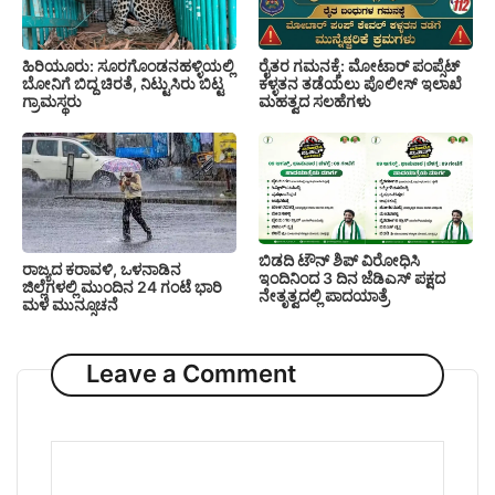
ಹಿರಿಯೂರು: ಸೂರಗೊಂಡನಹಳ್ಳಿಯಲ್ಲಿ
ರೈತರ ಗಮನಕ್ಕೆ: ಮೋಟಾರ್ ಪಂಪ್ಸೆಟ್
ಬೋನಿಗೆ ಬಿದ್ದ ಚಿರತೆ, ನಿಟ್ಟುಸಿರು ಬಿಟ್ಟ
ಕಳ್ಳತನ ತಡೆಯಲು ಪೊಲೀಸ್ ಇಲಾಖೆ
ಗ್ರಾಮಸ್ಥರು
ಮಹತ್ವದ ಸಲಹೆಗಳು
ಬಿಡದಿ ಟೌನ್ ಶಿಪ್ ವಿರೋಧಿಸಿ
ರಾಜ್ಯದ ಕರಾವಳಿ, ಒಳನಾಡಿನ
ಇಂದಿನಿಂದ 3 ದಿನ ಜೆಡಿಎಸ್ ಪಕ್ಷದ
ಜಿಲ್ಲೆಗಳಲ್ಲಿ ಮುಂದಿನ 24 ಗಂಟೆ ಭಾರಿ
ನೇತೃತ್ವದಲ್ಲಿ ಪಾದಯಾತ್ರೆ
ಮಳೆ ಮುನ್ಸೂಚನೆ
Leave a Comment
Comment