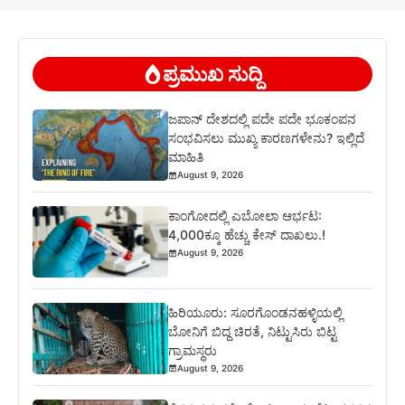
ಪ್ರಮುಖ ಸುದ್ದಿ
ಜಪಾನ್ ದೇಶದಲ್ಲಿ ಪದೇ ಪದೇ ಭೂಕಂಪನ
ಸಂಭವಿಸಲು ಮುಖ್ಯ ಕಾರಣಗಳೇನು? ಇಲ್ಲಿದೆ
ಮಾಹಿತಿ
August 9, 2026
ಕಾಂಗೋದಲ್ಲಿ ಎಬೋಲಾ ಆರ್ಭಟ:
4,000ಕ್ಕೂ ಹೆಚ್ಚು ಕೇಸ್ ದಾಖಲು.!
August 9, 2026
ಹಿರಿಯೂರು: ಸೂರಗೊಂಡನಹಳ್ಳಿಯಲ್ಲಿ
ಬೋನಿಗೆ ಬಿದ್ದ ಚಿರತೆ, ನಿಟ್ಟುಸಿರು ಬಿಟ್ಟ
ಗ್ರಾಮಸ್ಥರು
August 9, 2026