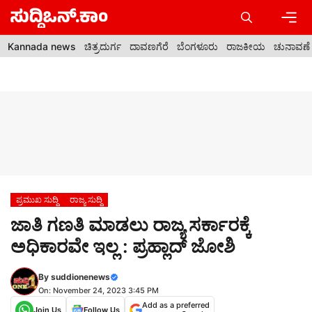
Skip
to
content
Men
Kannada news
ಚಿತ್ರದುರ್ಗ
ದಾವಣಗೆರೆ
ಬೆಂಗಳೂರು
ರಾಜಕೀಯ
ಚುನಾವಣೆ
ಪ್ರಮುಖ ಸುದ್ದಿ
ರಾಜ್ಯ ಸುದ್ದಿ
ಜಾತಿ ಗಣತಿ ಮಾಡಲು ರಾಜ್ಯ ಸರ್ಕಾರಕ್ಕೆ
ಅಧಿಕಾರವೇ ಇಲ್ಲ : ಪ್ರಹ್ಲಾದ್ ಜೋಶಿ
By
suddionenews
On: November 24, 2023 3:45 PM
Add as a preferred
Join Us
Follow Us