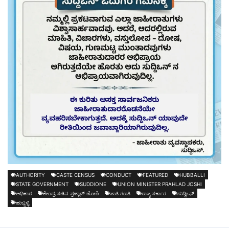
AUTHORITY
CASTE CENSUS
CONDUCT
FEATURED
HUBBALLI
STATE GOVERNMENT
SUDDIONE
UNION MINISTER PRAHLAD JOSHI
ಅಧಿಕಾರ
ಕೇಂದ್ರ ಸಚಿವ ಪ್ರಹ್ಲಾದ್ ಜೋಶಿ
ಜಾತಿ ಗಣತಿ
ರಾಜ್ಯ ಸರ್ಕಾರ
ಸುದ್ದಿಒನ್
ಹುಬ್ಬಳ್ಳಿ